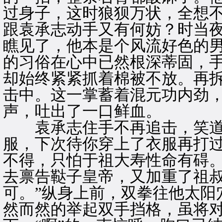
过身子，这时狼狈万状，全想
跟袁承志动手又有何妨？时当
瞧见了，他本是个风流好色的
的习俗在心中已然根深蒂固，
却始终紧紧抓着棉被不放。再
击中。这一掌蓄着混元功内劲
声，吐出了一口鲜血。
袁承志住手不再追击，笑道：
服，下次待你穿上了衣服再打过
不得，只怕于祖大寿性命有碍。
去禀告鞑子皇帝，又加重了祖
可。”纵身上前，双拳往他太阳
然而然的举起双手挡格，虽将