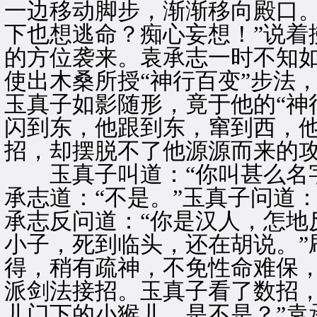
一边移动脚步，渐渐移向殿口。
下也想逃命？痴心妄想！”说着
的方位袭来。袁承志一时不知
使出木桑所授“神行百变”步法
玉真子如影随形，竟于他的“神
闪到东，他跟到东，窜到西，
招，却摆脱不了他源源而来的
玉真子叫道：“你叫甚么名字
承志道：“不是。”玉真子问道
承志反问道：“你是汉人，怎地
小子，死到临头，还在胡说。”
得，稍有疏神，不免性命难保
派剑法接招。玉真子看了数招，
儿门下的小猴儿，是不是？”袁