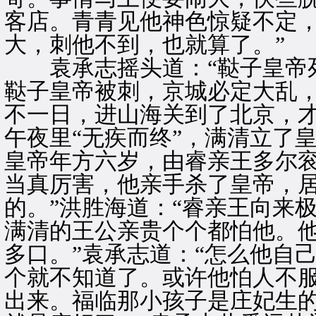
客店。青青见他神色惊疑不定，
大，刺他不到，也就算了。”
袁承志摇头道：“鞑子皇帝死
鞑子皇帝被刺，京城必定大乱
不一日，进山海关到了北京，
午夜里“无疾而终”，满清立了
皇帝年方六岁，由睿亲王多尔衮
当真厉害，他亲手杀了皇帝，
的。”洪胜海道：“睿亲王向来
满清的王公亲贵个个都怕他。
多口。”袁承志道：“怎么他自
个就不知道了。或许他怕人不
出来。福临那小孩子是庄妃生