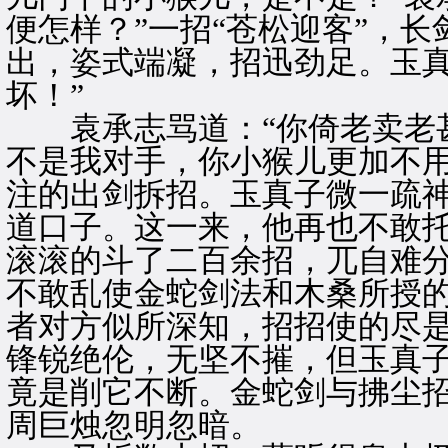
便怎样？”一招“苍松迎客”，
出，姿式端凝，招迅劲足。玉真
坏！”
袁承志骂道：“你倚老卖老甚
不是我对手，你小猴儿更加不用
注的出剑拆招。玉真子微一疏
道口子。这一来，他再也不敢
滚滚的斗了二百余招，兀自难
不敢乱使金蛇剑法和木桑所授
者对方似所深知，招招使的尽
锋锐绝伦，无坚不摧，但玉真
竟是削它不断。金蛇剑与拂尘
周巨烛忽明忽暗。