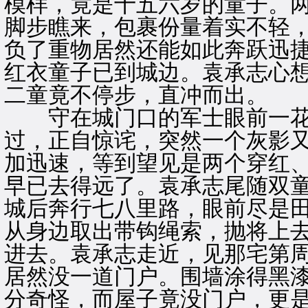
模样，竟是十五六岁的童子。
脚步瞧来，包裹份量着实不轻
负了重物居然还能如此奔跃迅
红衣童子已到城边。袁承志心想
二童竟不停步，直冲而出。
守在城门口的军士眼前一花
过，正自惊诧，突然一个灰影
加迅速，等到望见是两个穿红
早已去得远了。袁承志尾随双
城后奔行七八里路，眼前尽是
从身边取出带钩绳索，抛将上
进去。袁承志走近，见那宅第
居然没一道门户。围墙涂得黑
分奇怪，而屋子竟没门户，更