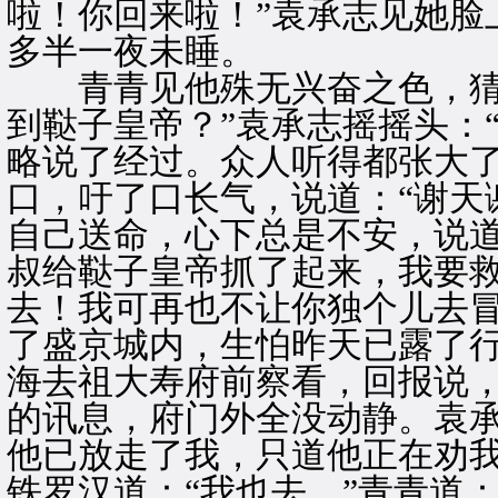
啦！你回来啦！”袁承志见她脸
多半一夜未睡。
青青见他殊无兴奋之色，猜到
到鞑子皇帝？”袁承志摇摇头：
略说了经过。众人听得都张大
口，吁了口长气，说道：“谢天
自己送命，心下总是不安，说道
叔给鞑子皇帝抓了起来，我要救
去！我可再也不让你独个儿去冒
了盛京城内，生怕昨天已露了
海去祖大寿府前察看，回报说
的讯息，府门外全没动静。袁承
他已放走了我，只道他正在劝我
铁罗汉道：“我也去。”青青道