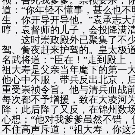
祯，害死我爹爹。崇祯要杀，你
道：“你年轻不懂事，甚么也不
生，你开导开导他。”袁承志大
哼，袁督师的儿子，会投降满清
这时崇政殿外已聚集了不少
驾、夤夜赶来护驾的。皇太极道
名武将道：“臣在！”走到殿上
祖大寿是父亲当年麾下的第一
他心中不服，带兵反出北京，
重受崇祯令旨。他与清兵血战
每次都不予增援，致在大凌河
降；此后降了又反，在锦州数
心想：“他对我爹爹虽然不错，
不住高声斥道：“祖大寿，你这