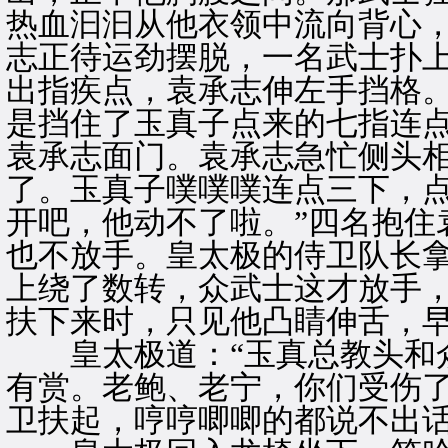
热血汩汩从他衣领中流向背心
志正待运劲摆脱，一名武士扑
出指疾点，袁承志伸左手挡格
是挡住了玉真子点来的七指连
袁承志面门。袁承志急忙侧头
了。玉真子噗噗噗连点三下，点
开吧，他动不了啦。”四名抱住
也不放手。皇太极的侍卫队长
上绕了数转，众武士这才放手
扶下来时，只见他凸睛伸舌，
皇太极道：“玉真总教头和众
有赏。老鲍、老宁，你们受伤了
卫扶起，哼哼唧唧的都说不出