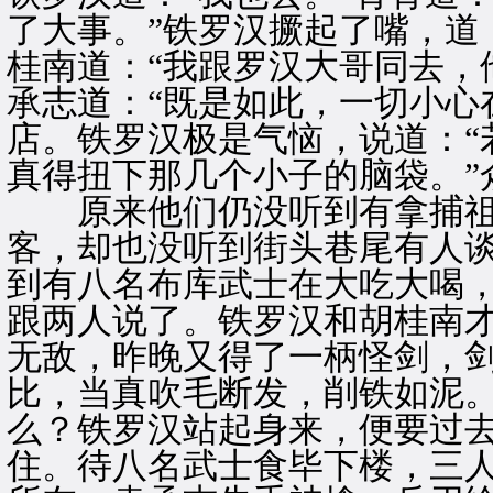
了大事。”铁罗汉撅起了嘴，道
桂南道：“我跟罗汉大哥同去，
承志道：“既是如此，一切小心
店。铁罗汉极是气恼，说道：“
真得扭下那几个小子的脑袋。”
原来他们仍没听到有拿捕祖
客，却也没听到街头巷尾有人
到有八名布库武士在大吃大喝
跟两人说了。铁罗汉和胡桂南
无敌，昨晚又得了一柄怪剑，
比，当真吹毛断发，削铁如泥
么？铁罗汉站起身来，便要过
住。待八名武士食毕下楼，三