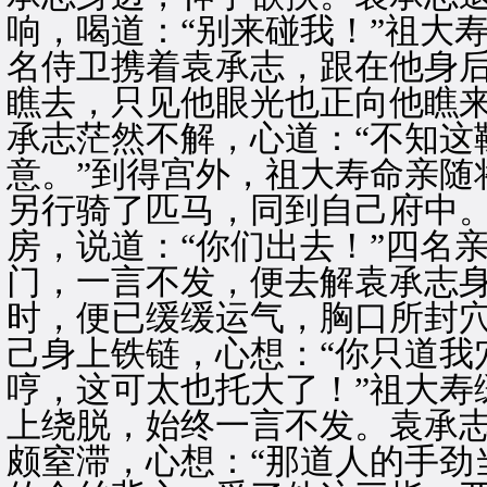
响，喝道：“别来碰我！”祖大
名侍卫携着袁承志，跟在他身
瞧去，只见他眼光也正向他瞧
承志茫然不解，心道：“不知这
意。”到得宫外，祖大寿命亲随
另行骑了匹马，同到自己府中
房，说道：“你们出去！”四名
门，一言不发，便去解袁承志
时，便已缓缓运气，胸口所封
己身上铁链，心想：“你只道我
哼，这可太也托大了！”祖大寿
上绕脱，始终一言不发。袁承
颇窒滞，心想：“那道人的手劲