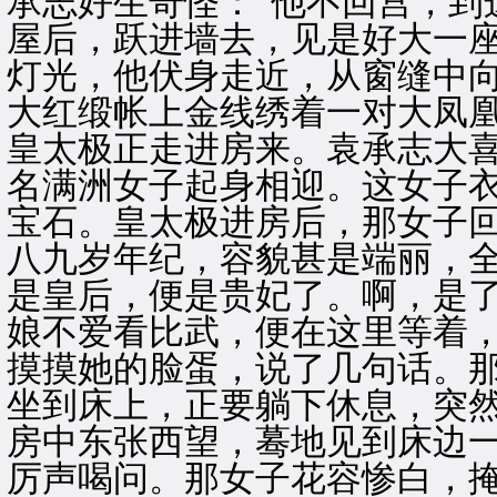
承志好生奇怪：“他不回宫，到
屋后，跃进墙去，见是好大一
灯光，他伏身走近，从窗缝中
大红缎帐上金线绣着一对大凤
皇太极正走进房来。袁承志大喜
名满洲女子起身相迎。这女子
宝石。皇太极进房后，那女子
八九岁年纪，容貌甚是端丽，全
是皇后，便是贵妃了。啊，是
娘不爱看比武，便在这里等着，
摸摸她的脸蛋，说了几句话。
坐到床上，正要躺下休息，突
房中东张西望，蓦地见到床边
厉声喝问。那女子花容惨白，