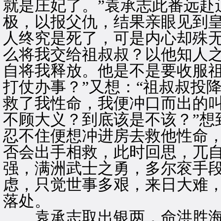
就是庄妃了。”袁承志此番远赴
极，以报父仇，结果亲眼见到
人终究是死了，可是内心却殊无
么将我交给祖叔叔？以他知人
自将我释放。他是不是要收服
打仗办事？”又想：“祖叔叔投
救了我性命，我便冲口而出的
不顾大义？到底该是不该？”想
忍不住便想冲进房去救他性命
否会出手相救，此时回思，兀
强，满洲武士之勇，多尔衮手
虑，只觉世事多艰，来日大难
落处。
袁承志取出银两，命洪胜海