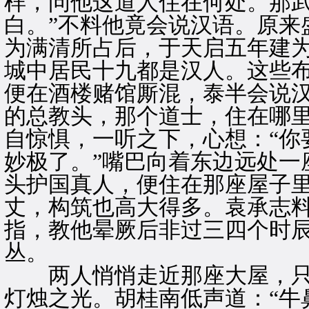
样，问他这道人住在何处。那武
白。”不料他竟会说汉语。原来
为满清所占后，于天启五年建
城中居民十九都是汉人。这些
便在酒楼赌馆厮混，泰半会说汉
的总教头，那个道士，住在哪里
自惊惧，一听之下，心想：“你
妙极了。”嘴巴向着东边远处一
头护国真人，便住在那座屋子里
丈，构筑也高大得多。袁承志
指，教他晕厥后非过三四个时
丛。
两人悄悄走近那座大屋，只
灯烛之光。胡桂南低声道：“牛