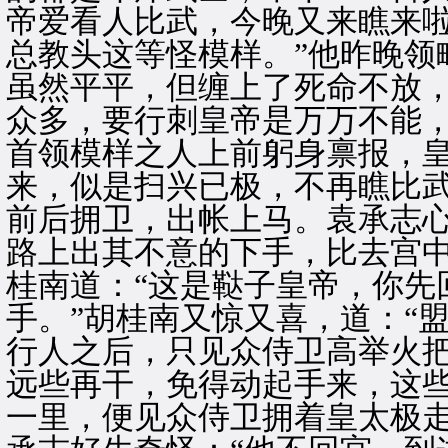
帝爱看人比武，今晚又来瞧来
总教头这等怪模样。”他昨晚领
虽然平平，但缠上了死命不放
众多，要行刺皇帝是万万不能
首领模样之人上前躬身禀报，
来，似是扫兴已极，不再瞧比
前后拥卫，出帐上马。袁承志心
路上出其不意的下手，比去宫中
桂南道：“这是鞑子皇帝，你先
手。”胡桂南又惊又喜，道：“
行人之后，只见众侍卫高举火把
远些再干，免得动起手来，这些
一里，便见众侍卫拥着皇太极