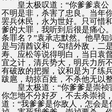
皇太极叹道：“你爹爹袁公，
不明是非，杀害了忠良。当年
罢兵休民，永为世好。只可惜
爹的大罪，我听到后很是痛心
条罪名？”袁承志默然。他早知
是与清酋议和，勾结外敌，二
寿、应松等说得明白，当日袁
宜之计，清兵势大，明兵力所
有破敌的把握，议和是为了练
跋扈，劫掠百姓，不杀他无以
皇太极道：“你爹爹是崇祯害
你怎地不分好歹，不去杀崇祯，
道：“我爹爹是你敌人，怎会是