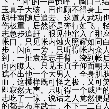
下，“啊”的一声惊呼，胸口已
玉真子大骇，再也顾不得身上
胡桂南随后追去。这道人武功
伤极重，居然还是奔行如飞，
志急步追赶，眼见他窜入了那
帐口，只见帐内烛火照耀如同
步，闪向一旁，只听得帐内众
到，一扯袁承志手臂，绕到帐
向内瞧去。只见玉真子仰面朝
瞧不出他一个大男人，全身肌
血，这模样既可怪之极，又可
即寂然无声。只听得一个威严
志吃了一惊，说话之人竟然便
的都是布库武士，不下一二百人