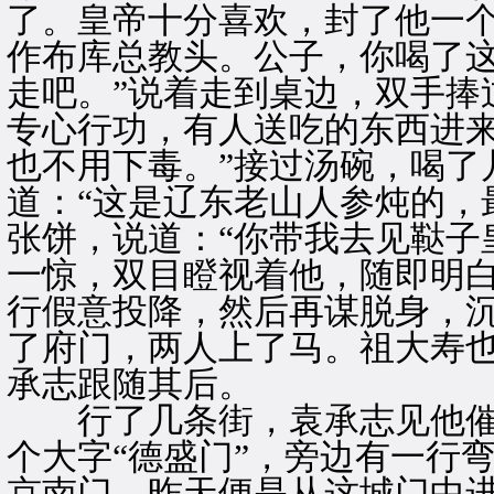
了。皇帝十分喜欢，封了他一个
作布库总教头。公子，你喝了
走吧。”说着走到桌边，双手捧
专心行功，有人送吃的东西进
也不用下毒。”接过汤碗，喝了
道：“这是辽东老山人参炖的，
张饼，说道：“你带我去见鞑子
一惊，双目瞪视着他，随即明
行假意投降，然后再谋脱身，沉
了府门，两人上了马。祖大寿
承志跟随其后。
行了几条街，袁承志见他催
个大字“德盛门”，旁边有一行
京南门，昨天便是从这城门中进