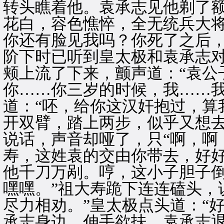
转头瞧着他。袁承志见他剃了
花白，容色憔悴，全无统兵大将
你还有脸见我吗？你死了之后，
阶下时已听到皇太极和袁承志
颊上流了下来，颤声道：“袁公
你……你三岁的时候，我……我
道：“呸，给你这汉奸抱过，算
开双臂，踏上两步，似乎又想
说话，声音却哑了，只“啊，啊
寿，这姓袁的交由你带去，好
他千刀万剐。哼，这小子胆子
嘿嘿。”祖大寿跪下连连磕头，
尽力相劝。”皇太极点头道：“
承志身边，伸手欲扶。袁承志