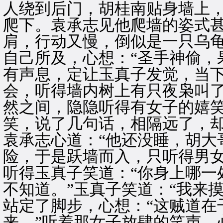
人绕到后门，胡桂南贴身墙上
爬下。袁承志见他爬墙的姿式
肩，行动又慢，倒似是一只乌
自己所及，心想：“圣手神偷，
有声息，定让玉真子发觉，当
会，听得墙内树上有只夜枭叫
然之间，隐隐听得有女子的嬉
笑，说了几句话，相隔远了，
袁承志心道：“他还没睡，胡大
险，于是跃墙而入，只听得男
听得玉真子笑道：“你身上哪一
不知道。”玉真子笑道：“我来
站定了脚步，心想：“这贼道在
来。”听着那女子放肆的笑声，