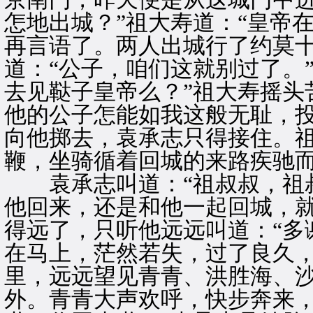
怎地出城？”祖大寿道：“皇帝
再言语了。两人出城行了约莫
道：“公子，咱们这就别过了。
去见鞑子皇帝么？”祖大寿摇头
他的公子怎能如我这般无耻，投
向他掷去，袁承志只得接住。
鞭，坐骑循着回城的来路疾驰
袁承志叫道：“祖叔叔，祖叔
他回来，还是和他一起回城，
得远了，只听他远远叫道：“多
在马上，茫然若失，过了良久
里，远远望见青青、洪胜海、
外。青青大声欢呼，快步奔来，