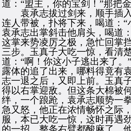
道：“盟主，你的宝剑！”那把
袁承志拔过剑来，顺手插入
连人带被，扑将下来，喝道：“
袁承志出掌斜击他肩头，喝道：
这掌来势凌厉之极，急忙回掌
三步。玉真子大吃一惊，看清
道：“啊！你这小子逃出来了。
露体的追了出来，哪料得竟有
志一退之后，又即上前。玉真
得以右掌迎敌。但这条大棉被
绊，一个踉跄，袁承志顺势一
急又怒，他正在浓情畅怀之际
服，本已大吃一惊，这时再遇
的一招，整条右臂都酸麻了。