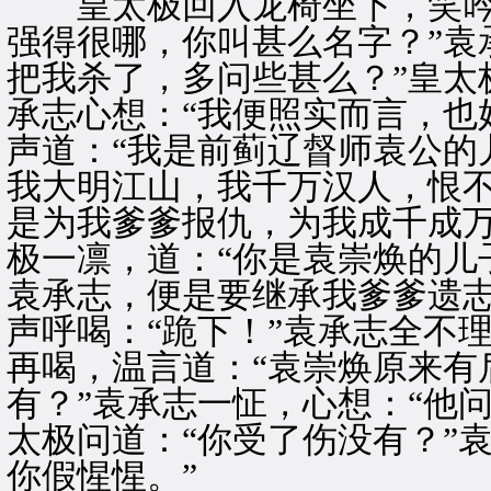
皇太极回入龙椅坐下，笑吟吟
强得很哪，你叫甚么名字？”袁
把我杀了，多问些甚么？”皇太
承志心想：“我便照实而言，也
声道：“我是前蓟辽督师袁公的
我大明江山，我千万汉人，恨
是为我爹爹报仇，为我成千成万
极一凛，道：“你是袁崇焕的儿
袁承志，便是要继承我爹爹遗志
声呼喝：“跪下！”袁承志全不
再喝，温言道：“袁崇焕原来有
有？”袁承志一怔，心想：“他问
太极问道：“你受了伤没有？”
你假惺惺。”