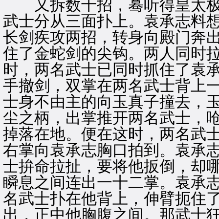
又拆数十招，蓦听得皇太极
武士分从三面扑上。袁承志料
长剑疾攻两招，转身向殿门奔
住了金蛇剑的尖钩。两人同时
时，两名武士已同时抓住了袁
手撤剑，双掌在两名武士背上
士身不由主的向玉真子撞去，
尘之柄，出掌推开两名武士，
掉落在地。便在这时，两名武
右掌向袁承志胸口拍到。袁承
士拚命拉扯，要将他扳倒，却
瞬息之间连出一十二掌。袁承
名武士扑在他背上，伸臂扼住
出，正中他胸腹之间。那武士