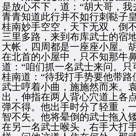
是放心不下，道：“胡大哥，我
青青知道此行并不如行刺鞑子
桂南妙手空空，天下无双，倒
三里多路，来到布库武士的宿
大帐，四周都是一座座小屋。胡
在北首的小屋中，只不知那牛鼻
道：“咱们抓一名武士来问。只
桂南道：“待我打手势要他带路
武士哼着小曲，施施然而来。
出，伸指在两人背心穴道上各
弹不得。他出手时分了轻重，
智不失。他将晕倒的武士拖入
在另一名武士喉头，右手大打