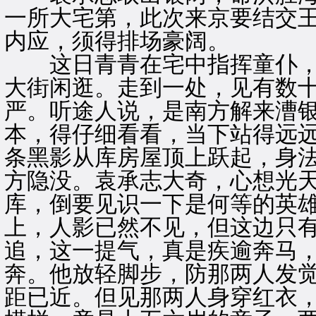
一所大宅第，此次来京要结交
内应，须得排场豪阔。
这日青青在宅中指挥童仆，
大街闲逛。走到一处，见有数
严。听途人说，是南方解来漕
本，得仔细看看，当下站得远
条黑影从库房屋顶上跃起，身
方隐没。袁承志大奇，心想光
库，倒要见识一下是何等的英
上，人影已然不见，但这边只
追，这一提气，真是疾逾奔马
奔。他放轻脚步，防那两人发
距已近。但见那两人身穿红衣