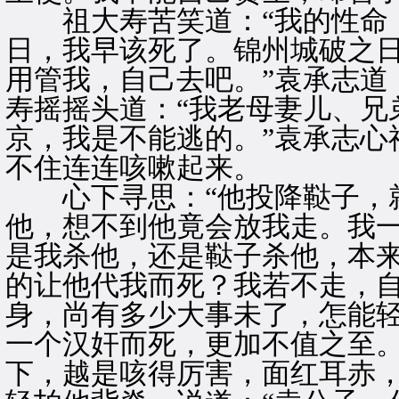
祖大寿苦笑道：“我的性命，
日，我早该死了。锦州城破之
用管我，自己去吧。”袁承志道
寿摇摇头道：“我老母妻儿、兄
京，我是不能逃的。”袁承志心
不住连连咳嗽起来。
心下寻思：“他投降鞑子，就
他，想不到他竟会放我走。我
是我杀他，还是鞑子杀他，本
的让他代我而死？我若不走，
身，尚有多少大事未了，怎能
一个汉奸而死，更加不值之至。
下，越是咳得厉害，面红耳赤