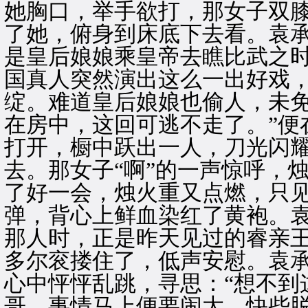
她胸口，举手欲打，那女子双
了她，俯身到床底下去看。袁承
是皇后娘娘乘皇帝去瞧比武之
国真人突然演出这么一出好戏
绽。难道皇后娘娘也偷人，未
在房中，这回可逃不走了。”便
打开，橱中跃出一人，刀光闪
去。那女子“啊”的一声惊呼，
了好一会，烛火重又点燃，只
弹，背心上鲜血染红了黄袍。
那人时，正是昨天见过的睿亲
多尔衮搂住了，低声安慰。袁
心中怦怦乱跳，寻思：“想不到
哥。事情马上便要闹大，快些脱