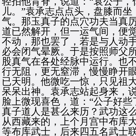
轻拍他背脊，说道：“袁公子，
儿。”袁承志点点头，盘膝而坐
气。那玉真子的点穴功夫当真
道已然解开，但一运气间，便
不动，那也罢了，若是与人动
必会闭气晕厥。于是按照师父
股真气在各处经脉中运行。也
行无阻，更无窒滞，慢慢睁开
已天明。他微吃一惊，只见祖
呆呆出神。袁承志站起身来，说
脸上微现喜色，道：“公子好些
真子道人是甚么来历？武功这么
从西藏来的，上个月宫中布库
等布库武士，后来四五名武士