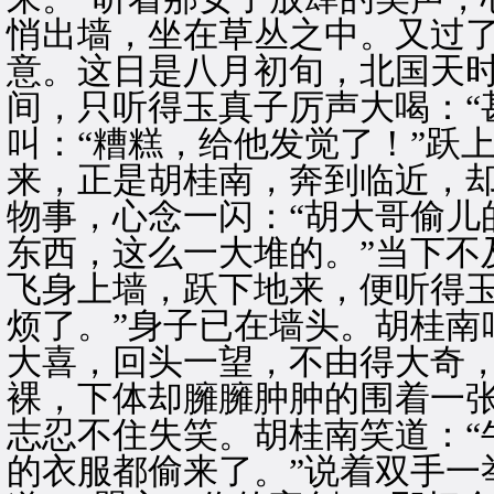
悄出墙，坐在草丛之中。又过
意。这日是八月初旬，北国天
间，只听得玉真子厉声大喝：“
叫：“糟糕，给他发觉了！”跃
来，正是胡桂南，奔到临近，
物事，心念一闪：“胡大哥偷儿
东西，这么一大堆的。”当下不
飞身上墙，跃下地来，便听得玉
烦了。”身子已在墙头。胡桂南
大喜，回头一望，不由得大奇
裸，下体却臃臃肿肿的围着一
志忍不住失笑。胡桂南笑道：“
的衣服都偷来了。”说着双手一