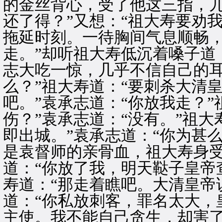
的金丝背心，受了他这三指，
还了得？”又想：“祖大寿要劝
拖延时刻。一待胸间气息顺畅
走。”却听祖大寿低沉着嗓子道
志大吃一惊，几乎不信自己的耳
么？”祖大寿道：“要刺杀大清
吧。”袁承志道：“你放我走？”
伤？”袁承志道：“没有。”祖
即出城。”袁承志道：“你为甚
是袁督师的亲骨血，祖大寿身受
道：“你放了我，明天鞑子皇帝
寿道：“那走着瞧吧。大清皇帝
道：“你私放刺客，罪名太大，
主使。我不能自己贪生，却害了