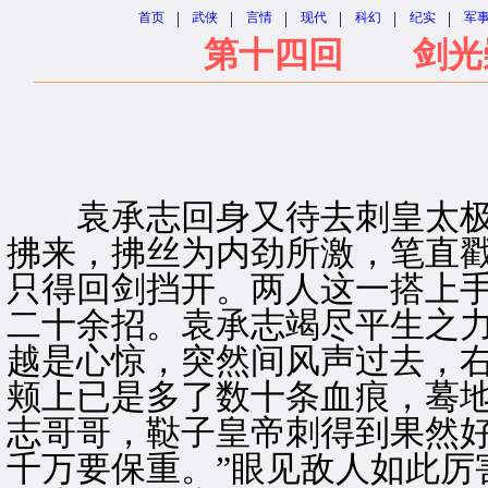
|
|
|
|
|
|
首页
武侠
言情
现代
科幻
纪实
军
第十四回 剑光崇
袁承志回身又待去刺皇太极
拂来，拂丝为内劲所激，笔直
只得回剑挡开。两人这一搭上
二十余招。袁承志竭尽平生之
越是心惊，突然间风声过去，
颊上已是多了数十条血痕，蓦地
志哥哥，鞑子皇帝刺得到果然
千万要保重。”眼见敌人如此厉