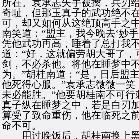
所在。袁承志失手被擒，兵刃
奇耻，但那玉真子的武功绝不
可，却又如何从这绝顶高手之
南笑道：“盟主，我今晚去‘妙
凭他武功再高，睡着了总打我不
道：“好，这就偏劳胡大哥了，
剑，不必杀他。将他在睡梦中
为。”胡桂南道：“是，日后盟
他死得心服。”袁承志微微一笑
未必能胜。”他要胡桂南不可行
真子纵在睡梦之中，若是白刃
算受了致命重伤，他在临死之
命不可。
用过晚饭后，胡桂南换上黑