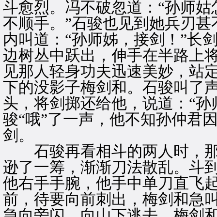
斗愈烈。冯不破忽道：“孙师姑
不顺手。”石骏也见到她兵刃甚
内叫道：“孙师姊，接剑！”长
边树丛中跃出，伸手在半路上
见那人轻身功夫迅速美妙，站
下的没影子梅剑和。石骏叫了声
头，将剑掷还给他，说道：“孙
骏“哦”了一声，他不知孙仲君
剑。
石骏再看相斗的两人时，那
逊了一筹，渐渐刀法散乱。斗
他右手手腕，他手中单刀直飞
前，待要向前刺出，梅剑和急叫
急向旁闪，向山下逃去。梅剑和