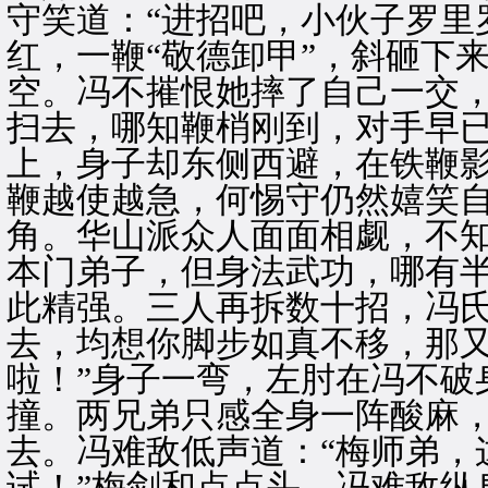
守笑道：“进招吧，小伙子罗里
红，一鞭“敬德卸甲”，斜砸下
空。冯不摧恨她摔了自己一交
扫去，哪知鞭梢刚到，对手早
上，身子却东侧西避，在铁鞭
鞭越使越急，何惕守仍然嬉笑
角。华山派众人面面相觑，不
本门弟子，但身法武功，哪有
此精强。三人再拆数十招，冯
去，均想你脚步如真不移，那又
啦！”身子一弯，左肘在冯不破
撞。两兄弟只感全身一阵酸麻
去。冯难敌低声道：“梅师弟，
试！”梅剑和点点头。冯难敌纵