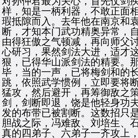
对孙仲君最为关心，首先仗剑
样，知是一柄利器，不敢正面
瑕抵隙而入。去年他在南京和
断，才知本门武功精奥异常，
由得狂傲之气顿减，再向师父
心研习，果然剑法大进，适才
狠，已得华山派剑法的精要。那
毕，当的一声，已将梅剑和的
跳，依照武学惯例，立即要将
猛攻，然后避开，再筹御敌之
剑，剑断即退，饶是他轻身功
发的布带已被割断。这数招只
胆战之际，冯难敌、刘培生、
真的四弟子、六弟子一齐攻上