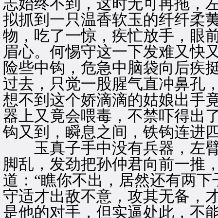
志始终不到，这时无可再拖，
拟抓到一只温香软玉的纤纤柔
物，吃了一惊，疾忙放手，眼
眉心。何惕守这一下发难又快
险些中钩，危急中脑袋向后疾
过去，只觉一股腥气直冲鼻孔
想不到这个娇滴滴的姑娘出手
器上又竟会喂毒，不禁吓得出
钩又到，瞬息之间，铁钩连进
玉真子手中没有兵器，左臂
脚乱，发劲把孙仲君向前一推
道：“瞧你不出，居然还有两下
守适才出敌不意，攻其无备，
是他的对手，但实逼处此，不能