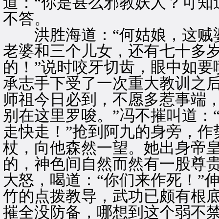
道：“你是甚么邪教妖人？可知
不答。
洪胜海道：“何姑娘，这贼婆
老婆和三个儿女，还有七十多
的！”说时咬牙切齿，眼中如要
承志手下受了一次重大教训之
师祖今日必到，不愿多惹事端，
别在这里罗唆。”冯不摧叫道：
走快走！”抢到阿九的身旁，作
杖，向他森然一望。她出身帝
的，神色间自然而然有一股尊
大怒，喝道：“你们来作死！”
竹的点拨教导，武功已颇有根
摧全没防备，哪想到这个弱不