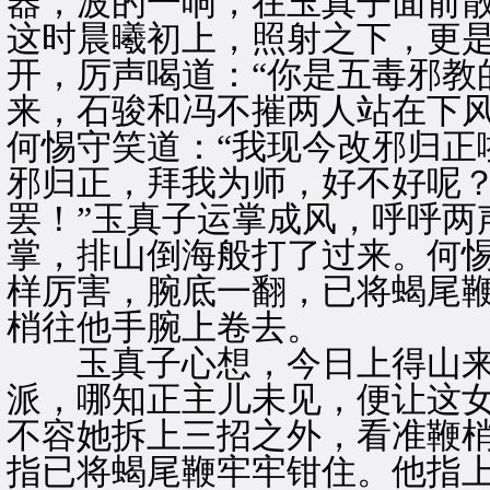
器，波的一响，在玉真子面前
这时晨曦初上，照射之下，更
开，厉声喝道：“你是五毒邪教
来，石骏和冯不摧两人站在下
何惕守笑道：“我现今改邪归正
邪归正，拜我为师，好不好呢
罢！”玉真子运掌成风，呼呼两
掌，排山倒海般打了过来。何
样厉害，腕底一翻，已将蝎尾
梢往他手腕上卷去。
玉真子心想，今日上得山来
派，哪知正主儿未见，便让这
不容她拆上三招之外，看准鞭
指已将蝎尾鞭牢牢钳住。他指