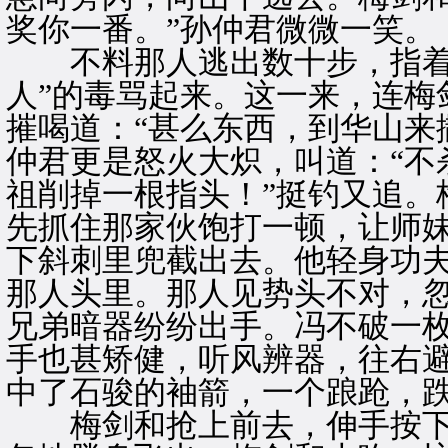
奖你一番。”孙仲君微微一笑。
不料那人逃出数十步，指着孙
人”的毒骂起来。这一来，连梅
摧喝道：“甚么东西，到华山来
仲君更是怒火大炽，叫道：“不
祖削掉一根指头！”挺钓又追。
先抓住那家伙饱打一顿，让师
下斜刺里兜截出去。他轻身功
那人头里。那人见势头不对，
兄弟暗器纷纷出手。冯不破一
手也甚矫健，听风辨器，往右
中了石骏的袖箭，一个踉跄，
梅剑和抢上前去，伸手按下