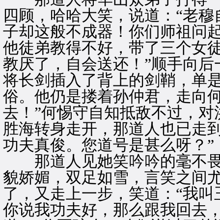
四顾，哈哈大笑，说道：“老穆
子却这般不成器！你们师祖问
他徒弟教得不好，带了三个女
教厌了，自会送还！”顺手向后
将长剑插入了背上的剑鞘，单
俗。他仍是搂着孙仲君，走向何
去！”何惕守自知抵敌不过，对
胜海转身走开，那道人也已走到
功夫真俊。您道号是甚么呀？”
那道人见她笑吟吟的毫不畏
貌娇媚，双足如雪，言笑之间
了，又走上一步，笑道：“我叫
你说我功夫好，那么跟我回去，