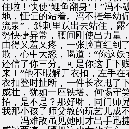
住啦！快使‘鲤鱼翻身’！”冯不
地，怔怔的站着。冯不摧年幼倔
流泉”，斜刺里跃出去站住，露
势快捷异常，腰间刚使出力量
由得又羞又疼，一张脸直红到
欺，心中大怒，喝道：“你这妖
还信了你三分。可是你这手下
来！”他不暇解开衣扣，左手在
衣扣登时扯断，一件长衣甩了
威壮，犹如一座铁塔。何惕守笑
招，是不是？那好呀，同门师
我那小孩子师父教的玩艺儿成不
冯难敌虽见她刚才出手迅捷