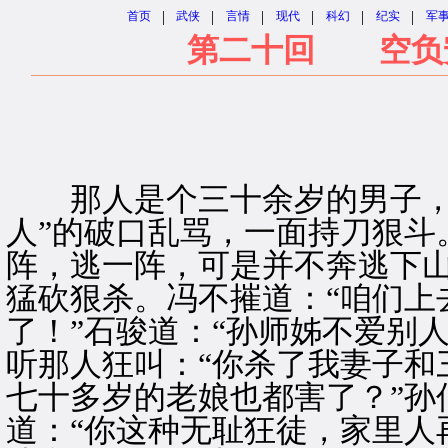
|
|
|
|
|
|
首页
武侠
言情
现代
科幻
纪实
军
第二十回 空负安
那人是个三十余岁的男子，神
人”的破口乱骂，一面持刀狠斗
阵，逃一阵，可是并不奔逃下
猛砍狠杀。冯不摧道：“咱们上
了！”石骏道：“孙师姊不爱别
听那人狂叫：“你杀了我妻子和
七十多岁的老娘也都害了？”孙
道：“你这种无耻狂徒，家里人