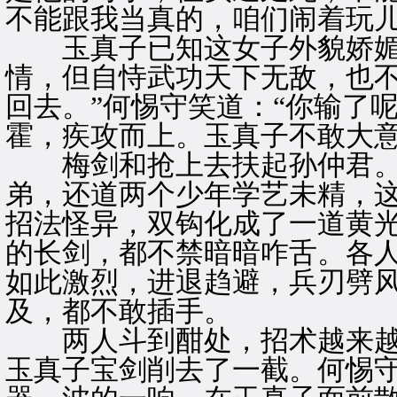
不能跟我当真的，咱们闹着玩儿
玉真子已知这女子外貌娇媚
情，但自恃武功天下无敌，也不
回去。”何惕守笑道：“你输了
霍，疾攻而上。玉真子不敢大
梅剑和抢上去扶起孙仲君。
弟，还道两个少年学艺未精，
招法怪异，双钩化成了一道黄
的长剑，都不禁暗暗咋舌。各
如此激烈，进退趋避，兵刃劈
及，都不敢插手。
两人斗到酣处，招术越来越
玉真子宝剑削去了一截。何惕