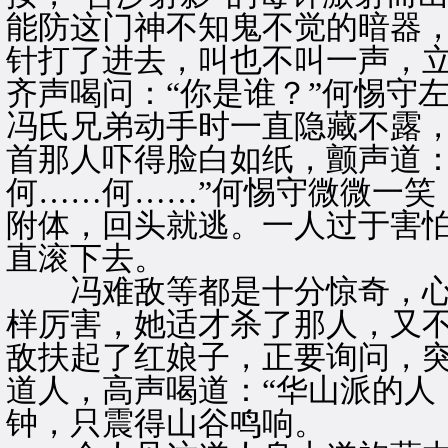
能防这门神不知鬼不觉的暗器
针打了进去，叫也不叫一声，
齐声喝问：“你是谁？”何惕守
冯氏兄弟动手时一直隐藏不露
首那人吓得脸白如纸，颤声道：
何……何……”何惕守微微一笑
附体，回头就逃。一人过于害
直滚下去。
冯难敌等都是十分惊奇，心
样厉害，她适才杀了那人，又
敌扶起了红娘子，正要询问，
道人，高声喝道：“华山派的人
钟，只震得山谷鸣响。