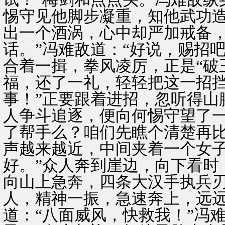
惕守见他脚步凝重，知他武功
出一个酒涡，心中却严加戒备，
话。”冯难敌道：“好说，赐招
合着一揖，拳风凌厉，正是“破
福，还了一礼，轻轻把这一招挡
事！”正要跟着进招，忽听得山
人争斗追逐，便向何惕守望了一
了帮手么？咱们先瞧个清楚再比
声越来越近，中间夹着一个女子
好。”众人奔到崖边，向下看时
向山上急奔，四条大汉手执兵
人，精神一振，急速奔上，远
道：“八面威风，快救我！”冯