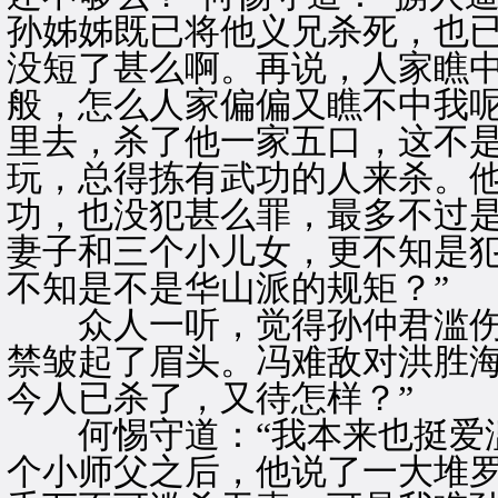
孙姊姊既已将他义兄杀死，也
没短了甚么啊。再说，人家瞧
般，怎么人家偏偏又瞧不中我
里去，杀了他一家五口，这不
玩，总得拣有武功的人来杀。
功，也没犯甚么罪，最多不过
妻子和三个小儿女，更不知是
不知是不是华山派的规矩？”
众人一听，觉得孙仲君滥伤
禁皱起了眉头。冯难敌对洪胜海
今人已杀了，又待怎样？”
何惕守道：“我本来也挺爱滥
个小师父之后，他说了一大堆