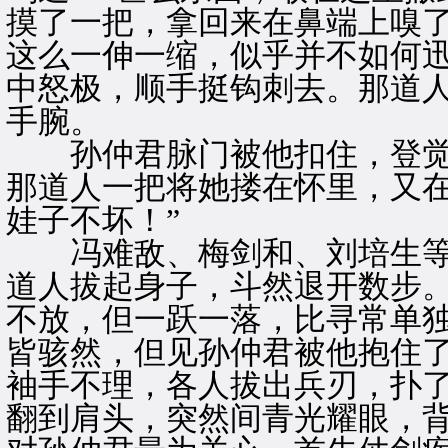
摸了一把，拿回来在鼻端上嗅了
这么一伸一缩，似乎并不如何
中怒极，顺手挺钩刺去。那道
手腕。
孙仲君脉门被他扣住，登觉
那道人一把将她搂在怀里，又在
娃子不坏！”
冯难敌、梅剑和、刘培生等
道人拔起身子，斗然退开数步
不放，但一跃一落，比寻常单
皆骇然，但见孙仲君被他抱住
袖手不理，各人拔出兵刃，扑
翻到肩头，突然间青光耀眼，