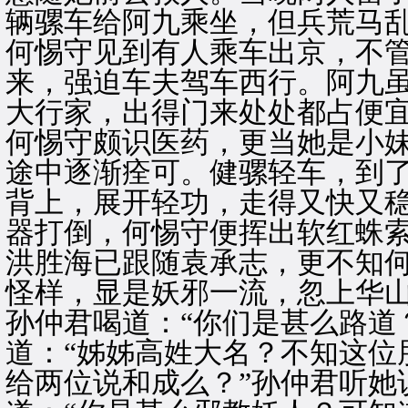
辆骡车给阿九乘坐，但兵荒马
何惕守见到有人乘车出京，不
来，强迫车夫驾车西行。阿九
大行家，出得门来处处都占便
何惕守颇识医药，更当她是小
途中逐渐痊可。健骡轻车，到
背上，展开轻功，走得又快又
器打倒，何惕守便挥出软红蛛
洪胜海已跟随袁承志，更不知
怪样，显是妖邪一流，忽上华
孙仲君喝道：“你们是甚么路道
道：“姊姊高姓大名？不知这位
给两位说和成么？”孙仲君听她