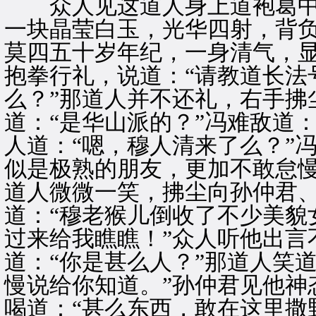
众人见这道人身上道袍葛中
一块晶莹白玉，光华四射，背
莫四五十岁年纪，一身清气，
抱拳行礼，说道：“请教道长法
么？”那道人并不还礼，右手拂
道：“是华山派的？”冯难敌道
人道：“嗯，穆人清来了么？”
似是极熟的朋友，更加不敢怠慢
道人微微一笑，拂尘向孙仲君
道：“穆老猴儿倒收了不少美貌
过来给我瞧瞧！”众人听他出言
道：“你是甚么人？”那道人笑
慢说给你知道。”孙仲君见他神
喝道：“甚么东西，敢在这里撒