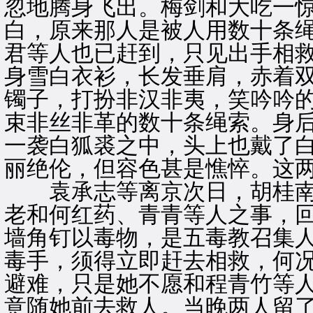
忽地腾身飞出。梅剑和大吃一
白，原来那人是被人用数十条
君等人也已赶到，只见出手相
身雪白衣衫，长发垂肩，赤着
镯子，打扮非汉非夷，笑吟吟
束非丝非革的数十条绳索。身
一袭白狐裘之中，头上也戴了
丽绝伦，但容色甚是憔悴。这
袁承志等离京次日，胡桂南
老和何红药、青青等人之事，
墙角钉以毒物，是五毒教召集
毒手，须得立即赶去相救，何
避难，只是她不愿和程青竹等
意随她前去救人。当晚两人留