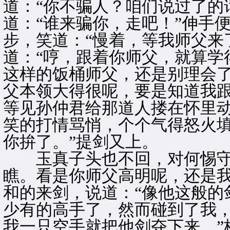
道：“你不骗人？咱们说过了的
道：“谁来骗你，走吧！”伸手
步，笑道：“慢着，等我师父来
道：“哼，跟着你师父，就算学
这样的饭桶师父，还是别理会了
父本领大得很呢，要是知道我跟
等见孙仲君给那道人搂在怀里
笑的打情骂悄，个个气得怒火填
你拚了。”提剑又上。
玉真子头也不回，对何惕守道
瞧。看是你师父高明呢，还是我
和的来剑，说道：“像他这般的
少有的高手了，然而碰到了我
我一只空手就把他剑夺下来。”