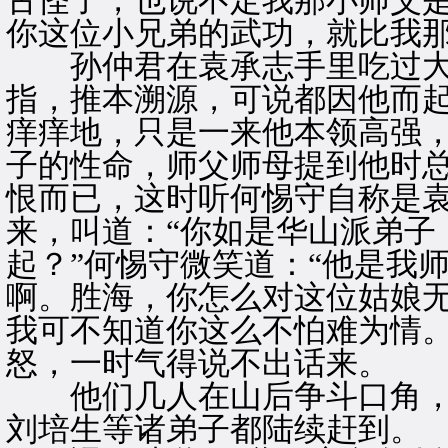
古怪了，也说不定我那小师父
你这位小兄弟的武功，就比我那
孙仲君在袁承志手里吃过大
指，推本溯源，可说都因他而
痒痒地，只是一来他本领高强
子的性命，师父师母提到他时
恨而已，这时听何惕守自称是
来，叫道：“你如是华山派弟子
起？”何惕守微笑道：“他是我
啊。胜海，你怎么对这位姑娘
我可不知道你这么不怕难为情。
怒，一时气得说不出话来。
他们几人在山后争斗口角，
刘培生等诸弟子都陆续赶到。