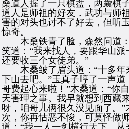
桑道人握了一只棋盘，两囊棋
道人是师祖的好友，武功与师
害的对头也讨不了好去，但听
惊奇。
木桑铁青了脸，森然问道：“
笑道：“我来找人，要跟华山派
还要收三个女徒弟。”
木桑皱了眉头道：“十多年来
下山去吧。”玉真子哼了一声道
哥费起心来啦！”木桑道：“你
天害理之事。我早就想到西藏来
呀，咱哥儿俩很久没见面了。”
次，你再怙恶不悛，可莫怪做师
道：“我一人一剑横行天下，从