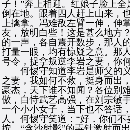
子！”奔上相迎。红娘子脸上全
倒在地。跟着四人赶上山来，
上擒拿。冯难敌左臂一伸，伸掌
友，放明白些！这是甚么地方？
的一声，各自震开数步，那人
打量一眼，均有惊疑之意。那人
号令，捉拿叛逆李岩之妻，你何
何惕守知道李岩是师父的义
之妻，我如何不救，挺身而出，
豪杰，天下谁不知闻？各位别难
傲，自恃武艺高强，在刘宗敏
一个小小女子，当下也不答话
人。何惕守笑道：“好，你们不
按，“含沙射影”的毒针激射而