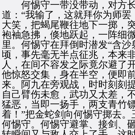
何惕守一带没带动，对方长
道：“我输了，这就拜你为师罢
大笑，把蝎尾鞭往地下一掷，
袍袖急拂，倏地跃起，一阵细
里。何惕守在拜倒时潜发“含沙
顷，事先毫无半点征兆，本来
人，在间不容发之际竟尔避了
他惊怒交集，身在半空，便即
来。阿九在旁观战，时时刻刻
自己臂伤未愈，武功又太差，
猛恶，当即一扬手，两支青竹镖
着！”把金蛇剑向何惕守掷去。
何惕守。何惕守避掌、接剑、
转瞬间又与敌人交上了手。这