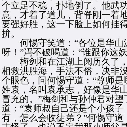
个立足不稳，扑地倒了。他武
意，才着了道儿，背脊刚一着
要强好胜，这一下脸上如何挂
拚。
何惕守笑道：“各位是华山
呀！”冯不破喝道：“谁跟你这
梅剑和在江湖上阅历久了，
相救洪胜海，手法不俗，决非
个眼色，问何惕守道：“尊师是
姓袁，名叫袁承志，好像是华
冒充的。”梅剑和与孙仲君对望
道：“袁师叔自己还是个小孩子
有，怎么会收徒弟？”何惕守道