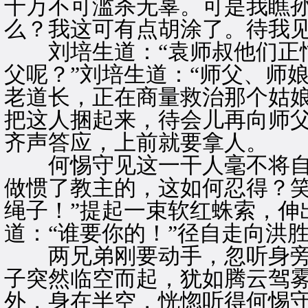
千万不可滥杀无辜。可是我瞧
么？我这可有点胡涂了。待我见
刘培生道：“袁师叔他们正忙
父呢？”刘培生道：“师父、师
老道长，正在商量救治那个姑娘
把这人捆起来，待会儿再向师父
齐声答应，上前就要拿人。
何惕守见这一干人毫不将自
做惯了教主的，这如何忍得？笑
绳子！”提起一束软红蛛索，伸
道：“谁要你的！”径自走向洪
两兄弟刚要动手，忽听身旁
子突然临空而起，犹如腾云驾
外，身在半空，恍惚听得何惕守