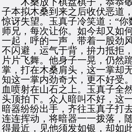
木桑放下棋盘棋子，恭恭敬
子本拟木桑到来之后收伏恶道
惊讶失望。玉真子冷笑道：“你
师兄，每次让你。如今却又如何
一起，呼的一声，带着一股劲
不闪避，运气于背，拚力抵拒
片片飞舞。他身子一晃，仍然
掌，打在木桑肩头，这一掌却
知这一掌内劲奇大，更不好受
血喷射在山石之上。玉真子全
头顶拍下。众人暗叫不好，这
暗器纷纷出手，齐往玉真子打
连连挥动，将暗器一一拨落，
得最近，见他须发如银，却如