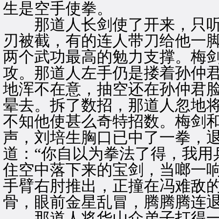
生是空手使拳。
那道人长剑使了开来，只听
刃被截，有的连人带刀给他一
两个武功最高的勉力支撑。梅
攻。那道人左手仍是搂着孙仲
地浑不在意，抽空还在孙仲君
晕去。拆了数招，那道人忽地
不知他使甚么奇特招数。梅剑和
声，刘培生胸口已中了一拳，
道：“你自以为拳法了得，我用
住空中落下来的宝剑，当啷一
手臂右肘推出，正撞在冯难敌
骨，眼前金星乱冒，腾腾腾连
那道人将华山众弟子打得一