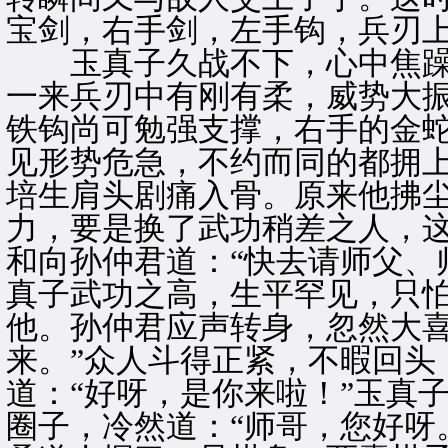
宝剑，右手剑，左手钩，兵刃
玉真子久战不下，心中焦躁
一来兵刃中有刚有柔，威势大
铁钩尚可勉强支撑，右手的金
见形势危急，不约而同的都拥
培生肩头剧痛入骨。原来他拂
力，要是换了武功稍差之人，
和向孙仲君道：“快去请师父、
真子武功之高，生平罕见，只
他。孙仲君应声转身，忽然大喜
来。”众人斗得正紧，不暇回头
道：“好呀，是你来啦！”玉真
圈子，冷然道：“师哥，您好呀