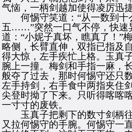
气恼，一柄剑越加使得凌厉迅
何惕守笑道：“从一数到十么
五……”突然一口气不停，快速
道：“小妮子真坏，瞧真了！”
略侧，长臂直伸，双指已指及
得大惊，左手疾忙上格。玉真
腕上一撞。梅剑和手指一麻，
般夺了过去，那时何惕守还只数
左手持剑，右手食中两指夹住
尖登时拗了下来。只听得喀喀
一寸寸的废铁。
玉真子把剩下的数寸剑柄往
又拉何惕守的手腕。何惕守一