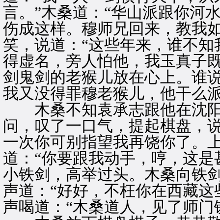
言。”木桑道：“华山派跟你河
伤成这样。穆师兄回来，教我如
笑，说道：“这些年来，谁不知
得虚名，旁人怕他，我玉真子
剑鬼剑的老猴儿放在心上。谁
我又没得罪穆老猴儿，他干么派
木桑不知袁承志跟他在沈阳
问，叹了一口气，提起棋盘，说
一次你可别指望我再饶你了。上
道：“你要跟我动手，哼，这是
小铁剑，高举过头。木桑向铁
声道：“好好，不枉你在西藏这
声喝道：“木桑道人，见了师门