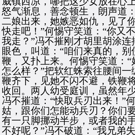
威镇西凉，哪把这少女放在心
怒气渐息，善念顿生，朗声道：
二娘出来，她嫉恶如仇，见了
快走吧！”何惕守笑道：“你又
我走？”冯不摧刚才胡里胡涂连
眼色，叫道：“咱们来真的，别
鞭，又扑上来。何惕守笑道：“
怎么样？”把软红蛛索往腰间一
鞭齐下，见她不闪不避，铁鞭
收回。两人幼受庭训，虽然年
冯不摧道：“快取兵刃出来！”
姑，跟你们怎能动兵刃？你们
有一只脚挪动半步，或者我的
不好呢？”冯不破道：“我兄弟