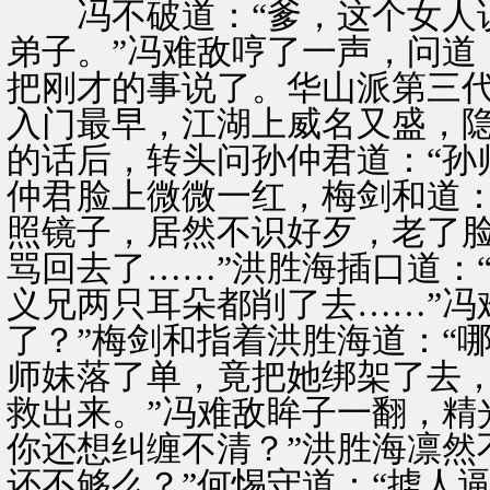
冯不破道：“爹，这个女人说
弟子。”冯难敌哼了一声，问道
把刚才的事说了。华山派第三
入门最早，江湖上威名又盛，
的话后，转头问孙仲君道：“孙
仲君脸上微微一红，梅剑和道：
照镜子，居然不识好歹，老了
骂回去了……”洪胜海插口道：
义兄两只耳朵都削了去……”冯
了？”梅剑和指着洪胜海道：“
师妹落了单，竟把她绑架了去
救出来。”冯难敌眸子一翻，精
你还想纠缠不清？”洪胜海凛然
还不够么？”何惕守道：“掳人