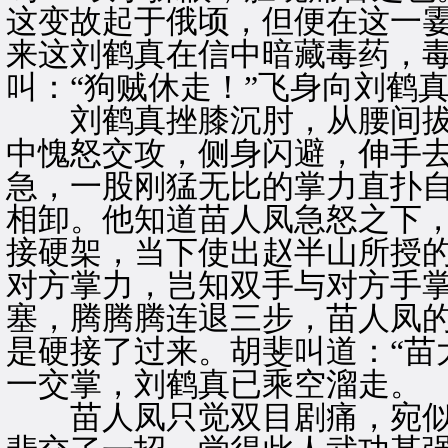
这变故起于俄顷，但便在这一霎
来这刘鹤真在信中暗藏毒药，毒
叫：“狗贼休走！”飞身向刘鹤
刘鹤真挫膝沉肘，从腰间拔
中愧怒交攻，侧身闪避，伸手
急，一股刚猛无比的掌力直扑
相卸。他知道苗人凤急怒之下
接硬架，当下使出赵半山所授的
对方掌力，岂知双手与对方手
塞，腾腾腾连退三步，苗人凤
是硬接了过来。胡斐叫道：“苗
一交掌，刘鹤真已乘空溜走。
苗人凤只觉双目剧痛，宛似