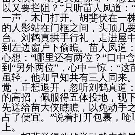
以又要拦阻？”只听苗人凤道：
一声，木门打开。胡斐伏在一
的人影站在门框之间，头顶几
台。刘鹤真拱手行礼，走进屋
到左边窗户下偷瞧。苗人凤道：
心想：“哪里还有两位？”口中
到“另外两位”，心中一惊：“
虽轻，他却早知共有三人同来。
觉，正想退开，忽听刘鹤真道：
的高招，佩服得五体投地，现
先送给苗大侠瞧瞧，以免动手
占了便宜。”说着打开包裹，呛
上。