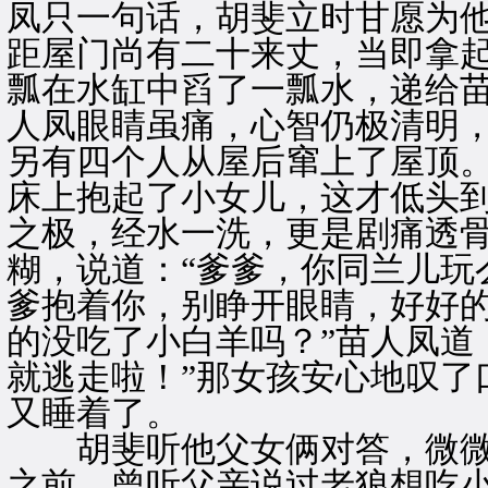
凤只一句话，胡斐立时甘愿为
距屋门尚有二十来丈，当即拿
瓢在水缸中舀了一瓢水，递给苗
人凤眼睛虽痛，心智仍极清明
另有四个人从屋后窜上了屋顶
床上抱起了小女儿，这才低头
之极，经水一洗，更是剧痛透
糊，说道：“爹爹，你同兰儿玩
爹抱着你，别睁开眼睛，好好的
的没吃了小白羊吗？”苗人凤道
就逃走啦！”那女孩安心地叹了
又睡着了。
胡斐听他父女俩对答，微微
之前，曾听父亲说过老狼想吃