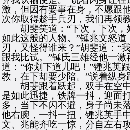
激，但因有要事在身，不愿跟他
次你取得趁手兵刃，我们再领教
胡斐笑道：“下次，下次，好
如此这般的人物。”锺兆文怒道
刃，又怪得谁来？”胡斐道：“
跟我比试。”锺氏三雄经他一激
道：“你划下道儿吧！”锺兆英
教，在下却要少陪。”说着纵身
胡斐跟着跃起，双手在空中
是如此迅捷，铁牌一抖，迎面
多，当下不闪不避，身子尚未
他右腕，一抖一扭，锺兆英手
文、兆能齐吃一惊，分自左右