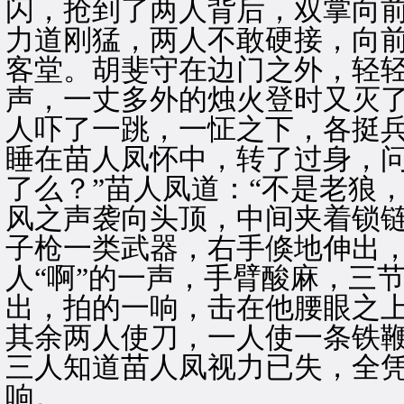
闪，抢到了两人背后，双掌向前
力道刚猛，两人不敢硬接，向
客堂。胡斐守在边门之外，轻
声，一丈多外的烛火登时又灭
人吓了一跳，一怔之下，各挺
睡在苗人凤怀中，转了过身，问
了么？”苗人凤道：“不是老狼
风之声袭向头顶，中间夹着锁
子枪一类武器，右手倏地伸出
人“啊”的一声，手臂酸麻，三
出，拍的一响，击在他腰眼之
其余两人使刀，一人使一条铁
三人知道苗人凤视力已失，全
响。