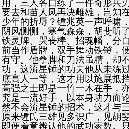
用，三人各自练了一件奇形兵
要去和苗人凤再决雌雄，岂知
少年的折辱？锺兆英一声呼啸
阴风恻恻，寒气森森，胡斐听
铁灵牌、哭丧棒、招魂幡，分
前当作盾牌，双手舞动铁镫，
有守。他拳脚和刀法虽精，却
功，这流星锤的功夫他从未练
底高人一等，这才用以施展抵
高强之士即是一竹一木在手，
究是一流好手，以本身功力而
然不会流星锤的招术，这才与
原来锺氏三雄见多识广，见胡
即便着意辨认他的武功家数。