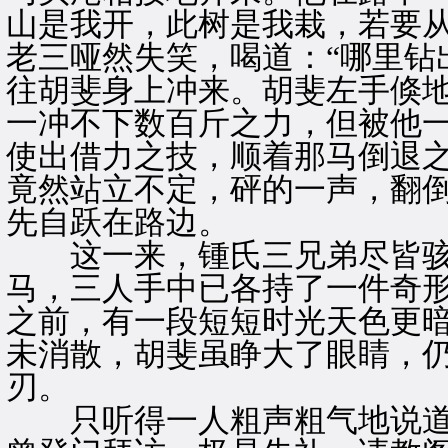
山是我开，此树是我栽，若要从
老三哑然失笑，喝道：“哪里钻
往胡斐身上冲来。胡斐左手倏
一冲不下数百斤之力，但被他
使出借力之技，顺着那马倒退
竟然站立不定，砰的一声，翻
先自跃在路边。
这一来，锺氏三兄弟尽皆骇
马，三人手中已各持了一件奇
之前，有一段短短时光天色更
未消散，胡斐虽睁大了眼睛，
刃。
只听得一人粗声粗气地说道：