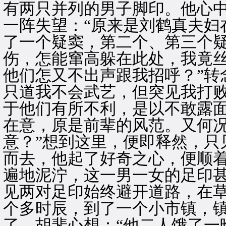
有两只并列的男子脚印。他心
一阵失望：“原来是刘鹤真夫妇
了一个疑窦，第二个、第三个疑
伤，怎能窜高躲在此处，我竟
他们怎又不出声跟我招呼？”转
只道我不会武艺，但突见我打
于他们有所不利，是以不敢露
在意，原是前辈的风范。又何
意？”想到这里，便即释然，只
而去，他起了好奇之心，便顺
遍地泥泞，这一男一女的足印
见两对足印始终避开道路，在
个多时辰，到了一个小市镇，
了。胡斐心想：“他二人饿了一