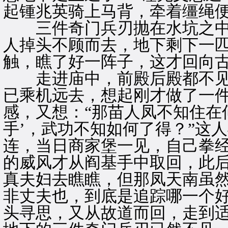
起锺兆英骑上马背，牵着缰绳
三件奇门兵刃抛在水坑之中
人掉头不顾而去，地下剩下一
触，瞧了好一阵子，这才回向
走进庙中，前殿后殿都不见
已乘机远去，想起刚才做了一
感，又想：“那苗人凤不知住在
手’，武功不知如何了得？”这
连，当日商家堡一见，自己拳
的威风才从阎基手中取回，此
真夫妇去瞧瞧，但那凤天南虽
非丈夫也，到底是追踪哪一个
头寻思，又从故道而回，走到