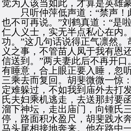
觉为人该当如此，才算是英雄
只听仲萍低声道：“禁声！此
也不可再说。”刘鹤真道：“是
仁人义士，实无半点私心在内
功。”这几句话说得正气凛然。
义之事，不管苗人凤于我有恩
信送到。”两夫妻此后不再开口
有睡意，合上眼正要入睡，忽
三乘去而复回。胡斐微微一惊：
定难躲过，不如我到庙外去打
氏夫妇乘机逃走，去送那封要函
溜下神坛，走出庙门，向锺氏
停，路面积水盈尺，胡斐践水
马头尾相接地奔来。他在路中一