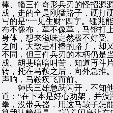
棒、幡三件奇形兵刃的怪招源
成，走的全是刚猛路子，硬打
写的是“一见生财”四字。锺兆
布不像布，革不像革，马镫打
身体，想来滋味定然极不好受
之间，大致是杆棒的路子，却
不同，但三件兵刃的木柄仍是
成。胡斐暗暗叫苦，知道再斗
转，托在马鞍之后，向外急推
声响，马鞍疾飞而前。
锺氏三雄急跃闪开，不知他
道：“在下本是好心劝架，并没
拳，没带兵器，用这马鞍子怎
算我认输便是。”说着闪身让在