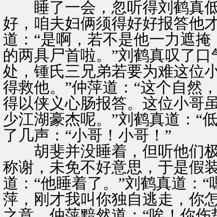
睡了一会，忽听得刘鹤真低声
好，咱夫妇俩须得好好报答他才
道：“是啊，若不是他一力遮掩
的两具尸首啦。”刘鹤真叹了口
处，锺氏三兄弟若要为难这位
得救他。”仲萍道：“这个自然
得以侠义心肠报答。这位小哥
少江湖豪杰呢。”刘鹤真道：“
了几声：“小哥！小哥！”
胡斐并没睡着，但听他们极
称谢，未免不好意思，于是假
道：“他睡着了。”刘鹤真道：“
萍，刚才我叫你独自逃走，你怎
之意。仲萍黯然道：“唉！你伤