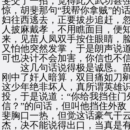
斐交了一招，觉得此人武功甚
惊，胡斐那句“我帮你拿贼”的
妇往西逃去，正要拔步追赶，
人披麻戴孝，不用瞧面目，便
来，见苗人凤双手按住眼睛，
又怕他突然发掌，于是朗声说道
可也决计不会加害，你信也不信
这几句话说得极是诚恳。苗
刚中了奸人暗算，双目痛如刀
这少年绝非坏人，真所谓英雄
投，于是说道：“你给我挡住门
信？”的问话，但叫他挡住外敌
斐胸口一热，但觉这话豪气干
杰，决不能说得出口，当真是