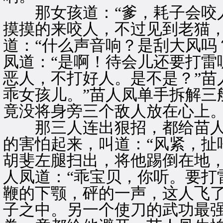
那女孩道：“爹，耗子会咬人
摸摸的来咬人，不过见到老猫，
道：“什么声音响？是刮大风吗
凤道：“是啊！待会儿还要打雷
恶人，不打好人。是不是？”苗
乖女孩儿。”苗人凤单手拆解三
竟没将身旁三个敌人放在心上
那三人连出狠招，都给苗人
的害怕起来，叫道：“风紧，扯
胡斐左腿扫出，将他踢倒在地
人凤道：“乖宝贝，你听。要打
鞭的下颚，砰的一声，这人飞
子之中。另一个使刀的武功最