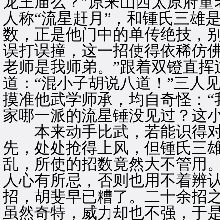
龙王庙么？”原来山西太原府童
人称“流星赶月”，和锺氏三雄
数，正是他门中的单传绝技，
误打误撞，这一招使得依稀仿佛
老师是我师弟。”跟着双镫直挥
道：“混小子胡说八道！”三人
摸准他武学师承，均自奇怪：“
家哪一派的流星锤没见过？这小
本来动手比武，若能识得对
先，处处抢得上风，但锺氏三
乱，所使的招数竟然大不管用
人心有所忌，否则也用不着辨
招，胡斐早已糟了。二十余招
虽然奇特，威力却也不强，于