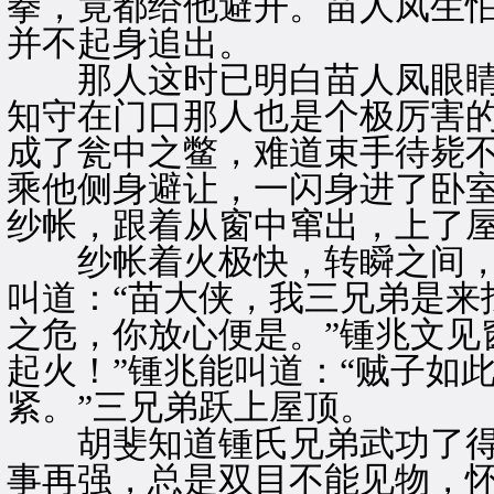
拳，竟都给他避开。苗人凤生
并不起身追出。
那人这时已明白苗人凤眼睛
知守在门口那人也是个极厉害
成了瓮中之鳖，难道束手待毙
乘他侧身避让，一闪身进了卧
纱帐，跟着从窗中窜出，上了
纱帐着火极快，转瞬之间，
叫道：“苗大侠，我三兄弟是来
之危，你放心便是。”锺兆文见
起火！”锺兆能叫道：“贼子如
紧。”三兄弟跃上屋顶。
胡斐知道锺氏兄弟武功了得
事再强，总是双目不能见物，