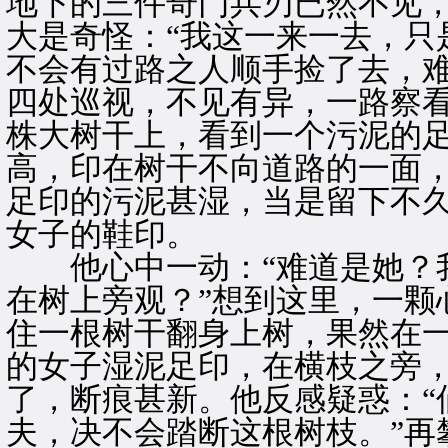
地下的三件奇门兵刃已然不见
大是奇怪：“我这一来一去，只
不会有过路之人顺手捡了去，难
四处巡视，不见有异，一路察
株大树干上，看到一个污泥的
高，印在树干不向道路的一面
足印的污泥甚湿，当是留下不
女子的鞋印。
他心中一动：“难道是她？我
在树上旁观？”想到这里，一颗
住一根树干翻身上树，果然在
的女子湿泥足印，在横枝之旁
了，断痕甚新。他反感疑惑：“
夫，决不会踏断这根树枝。”再