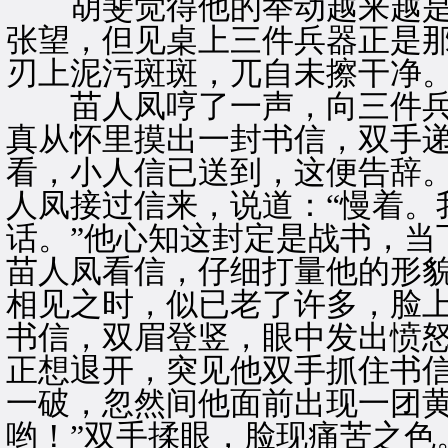
胡斐觉得他的举动越来越是
张望，但见桌上三件兵器正是
刃上泥污斑斑，兀自未擦干净
苗人凤哼了一声，向三件兵
真从怀里摸出一封书信，双手递
看，小人信已送到，这便告辞。
人凤接过信来，说道：“慢着。
话。”他心知这封定是战书，当
苗人凤看信，仔细打量他的形
相见之时，似已老了许多，脸
书信，双眉登竖，眼中发出愤
正想退开，突见他双手抓住书
一破，忽然间他面前出现一团黄
哟！”双手揉眼，脸现痛苦之色