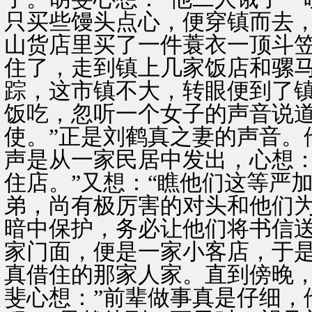
只买些馒头点心，便穿镇而去，
山货店里买了一件蓑衣一顶斗
住了，走到镇上几家饭店和骡
踪，这市镇不大，转眼便到了
饭吃，忽听一个女子的声音说道
使。”正是刘鹤真之妻的声音。
声是从一家民居中发出，心想：
住店。”又想：“瞧他们这等严
弟，尚有极厉害的对头和他们
暗中保护，务必让他们将书信送
家门面，便是一家小客店，于
真借住的那家人家。直到傍晚
斐心想：”前辈做事真是仔细，