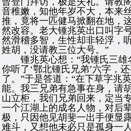
曾登门拜访，极是失礼。请教阁
音稚嫩，知他年岁不大，本来
推，竟将一匹健马掀翻在地，
然改容。老大锺兆英出口叫字
然滑稽多智，生性却非轻浮，听
姓胡，没请教三位大号。”
锺兆英心想：“我锺氏三雄名
你听了‘鄂北锺氏兄弟’六字，
了。”于是答道：“在下草字兆
能。我三兄弟有急事在身，请
山立柜，我们兄弟回来，定当专
一个江湖上的成名人物，对后
极，只因他见胡斐一出手便显
难斗，又想他未必只是孤身一