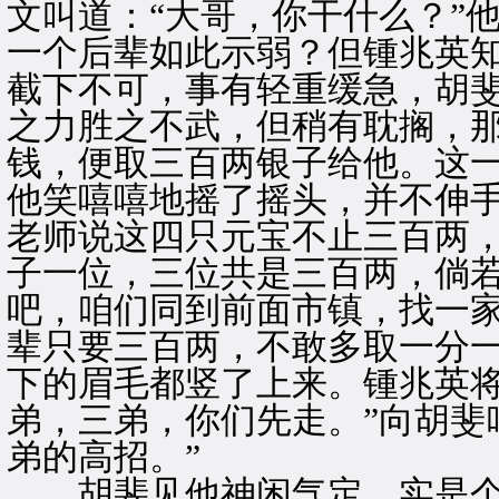
文叫道：“大哥，你干什么？”
一个后辈如此示弱？但锺兆英
截下不可，事有轻重缓急，胡
之力胜之不武，但稍有耽搁，
钱，便取三百两银子给他。这
他笑嘻嘻地摇了摇头，并不伸手
老师说这四只元宝不止三百两
子一位，三位共是三百两，倘
吧，咱们同到前面市镇，找一
辈只要三百两，不敢多取一分一
下的眉毛都竖了上来。锺兆英将
弟，三弟，你们先走。”向胡斐
弟的高招。”
胡斐见他神闲气定，实是个