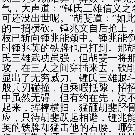
气，大声道：“锺氏三雄信义之
可还没出世呢。”胡斐道：“如
的一招横砍。锺兆文自后抢上
枝已斩向锺兆能颈中。锺兆能
时锺兆英的铁牌也已打到。那
氏三雄武功虽强，但胡斐一将
攻，在三人之间穿插来去，砍
显出了无穷威力。锺氏三雄越
般兵刃碰撞，但乘暇抵隙，招
中虽然无碍，但有约在先，决
起来，挥棒横扫，猛砸胡斐胫
应，只待胡斐跃起相避，锺兆
英的铁牌却猛击他的右腰。哪