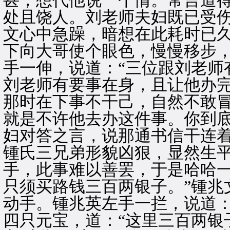
甚，想代他说一个情。常言道
处且饶人。刘老师夫妇既已受伤
文心中急躁，暗想在此耗时已
下向大哥使个眼色，慢慢移步
手一伸，说道：“三位跟刘老师
刘老师有要事在身，且让他办
那时在下事不干己，自然不敢冒
就是不许他去办这件事。你到底
妇对答之言，说那通书信干连
锺氏三兄弟形貌凶狠，显然生
手，此事难以善罢，于是哈哈一
只须买路钱三百两银子。”锺兆
动手。锺兆英左手一拦，说道：
四只元宝，道：“这里三百两银