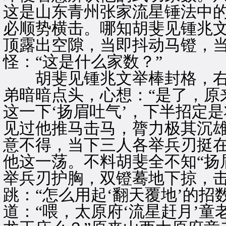
这是山东青州张家流星锤法中的
必顺势横击。哪知胡斐见锺兆
顶露出空隙，当即抖动马镫，
怪：“这是什么家数？”
胡斐见锺兆文举棒封格，右
弟暗暗点头，心想：“是了，原
这一下‘扬眉吐气’，下半招定
见过他推马击马，膂力极其沉
意不得，当下三人各举兵刃挺
他这一荡。不料胡斐全不知“扬
举兵刃护胸，双镫蓦地下掠，
跳：“怎么用起‘翻天覆地’的招
道：“喂，太原府‘流星赶月’