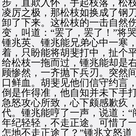
步，直欺入怀，手起枝落，松
凌厉之极，那松枝如换成了钢
卸了下来。这松枝的一击自然
变，叫道：“罢了，罢了！”将
锺兆英、锺兆能兄弟心中一寒
着，只盼能将胡斐打中，扯个
给松枝一拖而过，锺兆能却是
顾惨然，一齐抛下兵刃。突然间
口鲜血。胡斐见他们信守约言
倒是作得准，他自知并未下手
急怒攻心所致，心下颇感歉疚
代。锺兆能哼了一声，说道：“
年纪轻轻，不走正途。可惜了一
怎地不走正途了？”锺兆文怒道