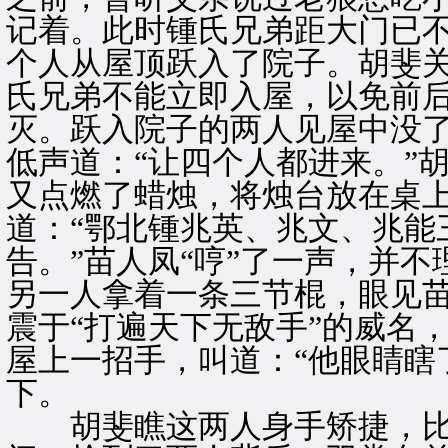
记着。此时锺氏兄弟距大门已
个人从屋顶跃入了院子。胡斐
氏兄弟不能立即入屋，以免前
灭。跃入院子的两人见屋中没
低声道：“让四个人都进来。”
又点燃了蜡烛，将烛台放在桌
道：“鄂北锺兆英、兆文、兆能
告。”苗人凤“哼”了一声，并
另一人拿着一条三节棍，眼见
震于“打遍天下无敌手”的威名
屋上一招手，叫道：“他眼睛瞎
下。
胡斐瞧这两人身手矫捷，比