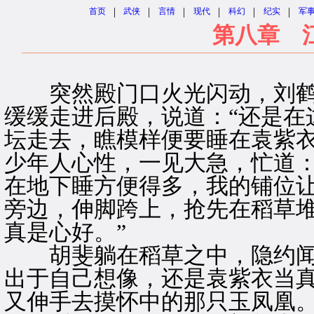
|
|
|
|
|
|
首页
武侠
言情
现代
科幻
纪实
军
第八章 
突然殿门口火光闪动，刘鹤
缓缓走进后殿，说道：“还是在
坛走去，瞧模样便要睡在袁紫
少年人心性，一见大急，忙道：
在地下睡方便得多，我的铺位让
旁边，伸脚跨上，抢先在稻草堆
真是心好。”
胡斐躺在稻草之中，隐约闻
出于自己想像，还是袁紫衣当
又伸手去摸怀中的那只玉凤凰