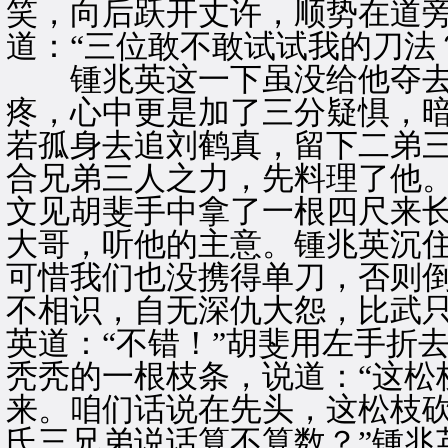
笑，向后跃开丈许，顺势在道
道：“三位敢不敢试试我的刀法
锺兆英这一下虽没给他夺去
疼，心中更是加了三分疑惧，暗
若孤身去追刘鹤真，留下二弟
合兄弟三人之力，先料理了他。
文见胡斐手中拿了一根四尺来
大哥，听他的主意。锺兆英沉住
可惜我们也没携得单刀，否则倒
不相识，自无深仇大怨，比武只
英道：“不错！”胡斐用左手折
秃秃的一根枝条，说道：“这松
来。咱们话说在先头，这松枝
氏三兄弟说话算不算数？”锺兆