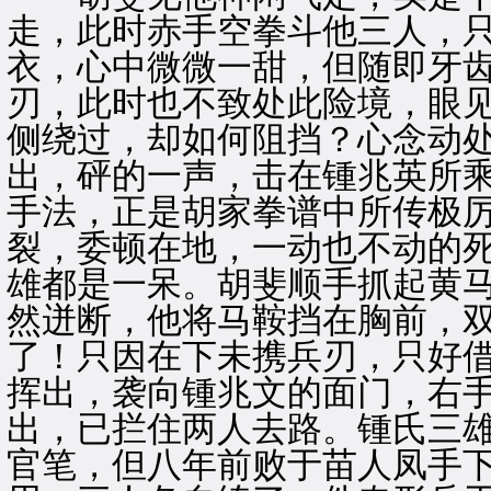
走，此时赤手空拳斗他三人，
衣，心中微微一甜，但随即牙
刃，此时也不致处此险境，眼
侧绕过，却如何阻挡？心念动
出，砰的一声，击在锺兆英所
手法，正是胡家拳谱中所传极
裂，委顿在地，一动也不动的
雄都是一呆。胡斐顺手抓起黄
然迸断，他将马鞍挡在胸前，双
了！只因在下未携兵刃，只好借
挥出，袭向锺兆文的面门，右
出，已拦住两人去路。锺氏三
官笔，但八年前败于苗人凤手