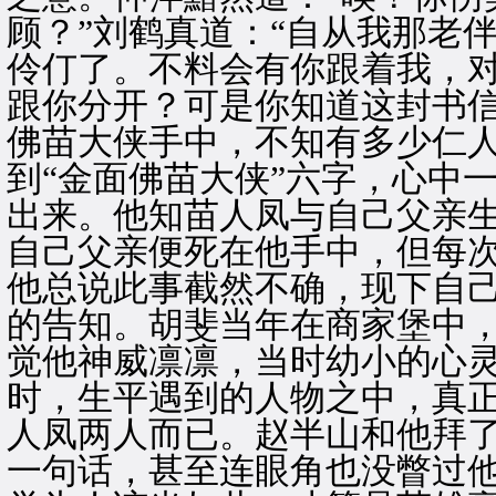
顾？”刘鹤真道：“自从我那老
伶仃了。不料会有你跟着我，
跟你分开？可是你知道这封书
佛苗大侠手中，不知有多少仁人
到“金面佛苗大侠”六字，心中
出来。他知苗人凤与自己父亲
自己父亲便死在他手中，但每
他总说此事截然不确，现下自
的告知。胡斐当年在商家堡中
觉他神威凛凛，当时幼小的心
时，生平遇到的人物之中，真
人凤两人而已。赵半山和他拜
一句话，甚至连眼角也没瞥过