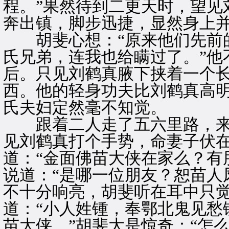
程。”果然待到二更天时，望见
奔出镇，脚步迅捷，显然身上
胡斐心想：“原来他们先前的
氏兄弟，连我也给瞒过了。”他
后。只见刘鹤真腋下挟着一个
西。他的轻身功夫比刘鹤真高
氏夫妇定然毫不知觉。
跟着二人走了五六里路，来
见刘鹤真打个手势，命妻子伏
道：“金面佛苗大侠在家么？有
说道：“是哪一位朋友？恕苗人
不十分响亮，胡斐听在耳中只
道：“小人姓锺，奉鄂北鬼见愁
苗大侠。”胡斐大是惊奇：“怎