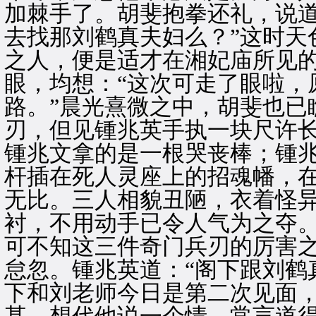
加棘手了。胡斐抱拳还礼，说道
去找那刘鹤真夫妇么？”这时天
之人，便是适才在湘妃庙所见
眼，均想：“这次可走了眼啦，
路。”晨光熹微之中，胡斐也已
刃，但见锺兆英手执一块尺许
锺兆文拿的是一根哭丧棒；锺
杆插在死人灵座上的招魂幡，
无比。三人相貌丑陋，衣着怪
衬，不用动手已令人气为之夺
可不知这三件奇门兵刃的厉害
怠忽。锺兆英道：“阁下跟刘鹤
下和刘老师今日是第二次见面