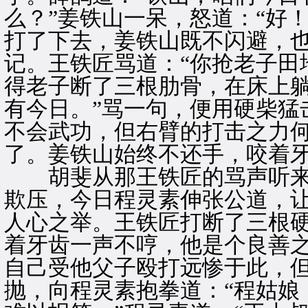
么？”姜铁山一呆，怒道：“好
打了下去，姜铁山既不闪避，
记。王铁匠骂道：“你抢老子田
得老子断了三根肋骨，在床上
有今日。”骂一句，便用硬柴猛
不会武功，但右臂的打击之力
了。姜铁山始终不还手，咬着
胡斐从那王铁匠的骂声听来
欺压，今日程灵素伸张公道，
人心之举。王铁匠打断了三根
着牙齿一声不哼，他是个良善
自己受他父子殴打远惨于此，
抛，向程灵素抱拳道：“程姑娘