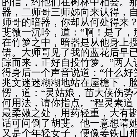
的信，约他们在树林中相会。
器，二师哥三师姊向来认得，自
师哥的暗器，你却从何处得来？
斐微一沉吟，道：“啊！是了，
在竹箩之中，暗器是从他身上搜
错。大师哥见了我的蓝花后早
踪而来，正好自投竹箩。”两人
得身后一个声音说道：“什么好
兆文迷迷糊糊地站在屋檐下，
愣，道：“灵姑娘，苗大侠伤势
何用法，请你指点。”程灵素道
最柔嫩之处，用药轻重，大有斟
话可问倒了胡斐。他一意想请
又是个年轻女子，便像姜铁山