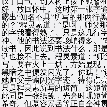
叹了口气，到大树上拔下银簪
好，放回怀中。这时第一张字
露出“知名不具”所写的那两行
的？”程灵素道：“是啊，师父
的字我看得熟了。只是这几行
神。他的书法还要峻峭得多。”
读书，因此说到书法什么，那
话也接不上去。程灵素道：“师
写，要在火上一烘，方始显现
黑暗之中便发闪光了。你瞧！”
她师父手谕闪光字迹，待得点
只是程灵素所写的短简。这短
此同是一张纸笺，光亮时现短
希奇。但慕容景岳等正自全神