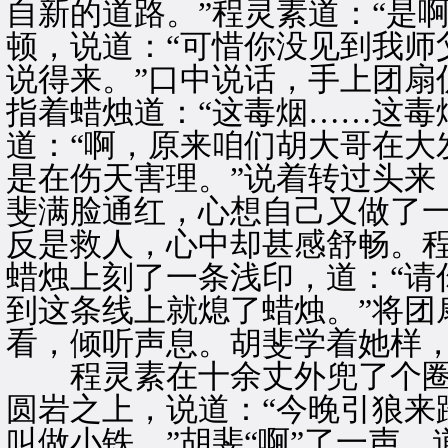
自新的道路。”程灵素道：“是
顿，说道：“可惜你没见到我师
说得来。”口中说话，手上团扇
指着蜡烛道：“这毒烟……这毒
道：“啊，原来咱们胡大哥在大
是在伤天害理。”说着转过头来
斐满脸通红，心想自己又做了
反是救人，心中却甚感舒畅。
蜡烛上刻了一条浅印，道：“请
到这条线上就熄了蜡烛。”将团
看，倾听声息。胡斐学着她样
程灵素在十余丈外兜了个圈
圆岩之上，说道：“今晚引狼来
叫做小铁。”胡斐“啊”了一声。