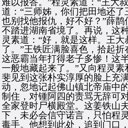
难以报答。”程灵素道：“王大
道：“三师姊，你们把田地还了
也别找他报仇，好不好？”薛鹊
不踏进湖南省境了。再说，这种
灵素道：“好，就是这样。王大
了。”王铁匠满脸喜色，拾起折
这恶霸当年打得老子多惨！这
一般地藏起来了。”又向程灵素
斐见到这张朴实淳厚的脸上充
动，忽地记起佛山镇北帝庙中
制住，对锺阿四的责骂无辞可
全家登时尸横殿堂。这姜铁山
下，未必会信守诺言，只怕程
毒手。他想到此处，追到门口，