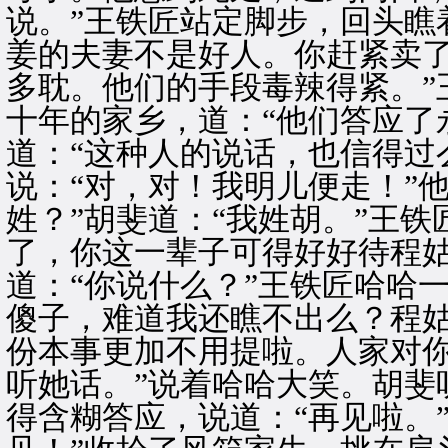
说。”王铁匠站定脚步，回头瞧
姜的夫妻不是好人。你赶紧卖
多耽。他们的手段毒辣得紧。”
十年的家乡，道：“他们答应了
道：“这种人的说话，也信得过
说：“对，对！我明儿便走！”
姓？”胡斐道：“我姓胡。”王铁
了，你这一辈子可得好好待程姑
道：“你说什么？”王铁匠哈哈
傻子，难道我还瞧不出么？程
份本事更加不用提啦。人家对
听她话。”说着哈哈大笑。胡斐
得含糊答应，说道：“再见啦。