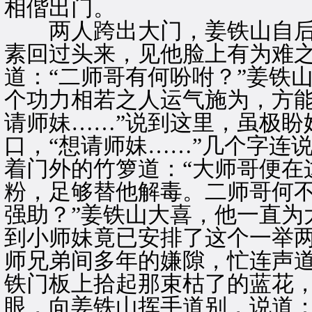
相偕出门。
两人跨出大门，姜铁山自后赶
素回过头来，见他脸上有为难
道：“二师哥有何吩咐？”姜铁
个功力相若之人运气施为，方
请师妹……”说到这里，虽极盼
口，“想请师妹……”几个字连
着门外的竹箩道：“大师哥便在
粉，足够替他解毒。二师哥何
强助？”姜铁山大喜，他一直为
到小师妹竟已安排了这个一举
师兄弟间多年的嫌隙，忙连声
铁门板上拾起那束枯了的蓝花
眼，向姜铁山挥手道别，说道：