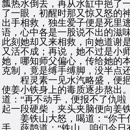
瓢热水倒去，再从水缸中挹了
了一眼，初醒时那又惊又怒的
出手相救，独生爱子便是死里
语，心中各是一股说不出的滋
此刻她却又来相救，向她道谢
又活不成；再说，她不过是小
她，哪知师父偏心，传给她的
克制，竟是缚手缚脚，没半点
程灵素一见水汽略盛，便挹
使姜小铁身上的毒质逐步熬出
道：“再不动手，便报不了仇啦
起一段硬柴，夹头夹脑便向姜
姜铁山大怒，喝道：“你干什
手。薛鹊道：“铁山，咱们今日