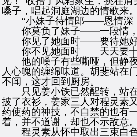
见！”收拾了风箱家生，挑在肩
嗓子，唱起洞庭湖边的情歌来
“小妹子待情郎——恩情深
你莫负了妹子——一段情
你见了她面时——要待她
你不见她面时——天天要十
他的嗓子有些嘶哑，但静夜
人心魄的缠绵味道。胡斐站在
不闻，这才回到厨房。
只见姜小铁已然醒转，站在
披了衣衫，姜家三人对程灵素
药使药的神技，不自禁的也有
着，并不道谢，却也不示敌意
程灵素从怀中取出三束白色的