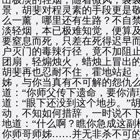
景，胡斐对程灵素的手段更是
么一薰，哪里还有生路？不自禁
淡轻烟，本已极难知觉，便算
要窒息而死，只差在死得迟早
户灭门的毒辣行径，竟不加阻止
团扇，轻煽烛火，蜡烛上冒出
胡斐再也忍耐不住，霍地站起，
姊，与你当真有不可解的怨仇么
道：“你师父传下遗命，要你清
道：“眼下还没到这个地步。”
动，不知如何措辞，一时说不
地道：“什么啊？瞧你急成这副
你师哥师姊……并无非杀不可