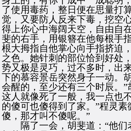
身上的，有你十成中一成聪明，
了使用毒药，整日便在思量打
觉，又要防人反来下毒，挖空
得上你心中海阔天空，自由自在
斐的右手，用银簪在他每根手
根大拇指自他掌心向手指挤迫
之色。她针刺的部位恰到好处
势又极是灵巧，过不多时，出
下的慕容景岳突然身子一动。胡
会醒的，至少还有三个时辰。”
这人就像死了一般，我一点也
的傻可也傻得到了家。”程灵素
傻，那才叫不傻呢。”
隔了一会，胡斐道：“他们老