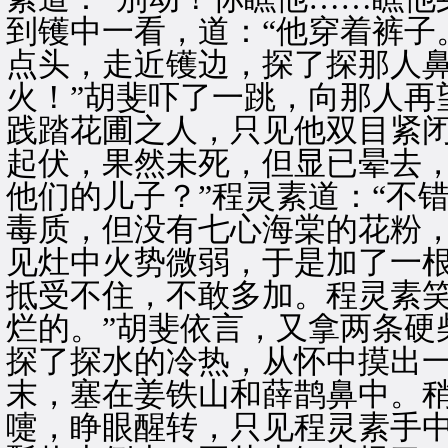
到镬中一看，道：“他穿着裤子
点头，走近镬边，探了探那人鼻
火！”胡斐吓了一跳，向那人再
践踏花圃之人，只见他双目紧
起伏，果然未死，但显已晕去，
他们的儿子？”程灵素道：“不
毒质，但没有七心海棠的花粉，
见灶中火势微弱，于是加了一
抵受不住，不敢多加。程灵素笑
烂的。”胡斐依言，又拿两条硬
探了探水的冷热，从怀中摸出
末，塞在姜铁山和薛鹊鼻中。
嚏，睁眼醒转，只见程灵素手