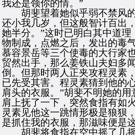
我还是领你的情。”
胡斐望着她似乎弱不禁风的身
还小我几岁，但这般智计百出
她半分。”这时已明白其中道理
物制成，点燃之后，发出的毒
慕容景岳等三个使毒的大行家
贸然出手，那么姜铁山夫妇多
倒。但那时两人正夹攻程灵素
已先受其害。程灵素猜到他的心
肩头的衣服。”胡斐不明她的用
肩上抚了一下，突然食指有如
灵素见他这一跳情形极是狼狈，
是抓住我的衣服，那滋味便是这
胡斐将食指在空中摇了几摇，