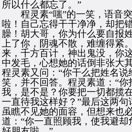
所以什么都忘了。”
程灵素“嗤”的一笑，语音突
啦！自己忘得干干净净，却把
臊！胡大哥，你为什么要自报
上了你，阴魂不散，难缠得紧
来，千方百计，神出鬼没，你这
中发毛，心想她的话倒非张大
程灵素又问：“你干么把姓名说
笑，并不回答。程灵素道：“你
我，是不是？你要把一切都揽
一直待我这样好？”最后这两句
虽瞧不见她的面容，但想来也
道：“你一直照顾我，使我避却
好朋友啦。”