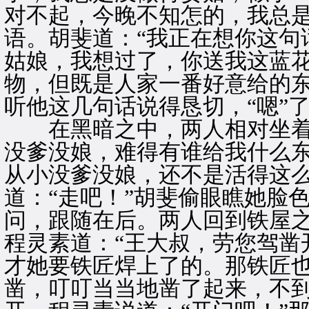
对不起，今晚不知怎的，我总是
语。胡斐道：“我正在想你这句
姑娘，我想过了，你送我这蓝
物，但既是人家一番好意给的东
听他这几句话说得恳切，“嗯”
在黑暗之中，两人相对坐着，
没爹没娘，难得有谁给我什么东
从小没爹没娘，还不是活得这么
道：“走吧！”胡斐偷眼瞧她脸
问，跟随在后。两人回到铁屋
程灵素道：“王大叔，劳您驾凿
才她要铁匠焊上了的。那铁匠
凿，叮叮当当地凿了起来，不