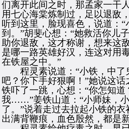
们离开此间之时，那孟家一干
用七心海棠炼制过，足以退敌，
听到这里，脸现喜色，说道：“
到。”胡斐心想：“她救活你儿
助你退敌，这才称谢，想来这
是哪一路英雄好汉，连这对用
在铁屋之中。”
程灵素说道：“小铁，中了鬼
吧？你下手好狠啊！”她说这话
铁吓了一跳，心想：“你怎知道
我……”姜铁山道：“小师妹，
了。”说着走过去拉起小铁的衣
出满背鞭痕，血色殷然，都是
程灵素给他疗毒之时，早已