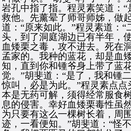
岩孔中指了指。程灵素笑道：“
救他。先薰晕了师哥师姊，做起
道：“原来如此。”程灵素道：
头，到了洞庭湖边已有半年，
血矮栗之毒，攻不进去。死在
孟家的。我种的蓝花，却是血
知，直到你和锺爷身上带了蓝
觉。”胡斐道：“是了，我和锺
惊叫，必是为此。”程灵素点点
本是无药可解，须得经常服食
息的侵害。幸好血矮栗毒性虽
为只要有这么一棵树长着，周
迹，一看便知。”胡斐道：“怪