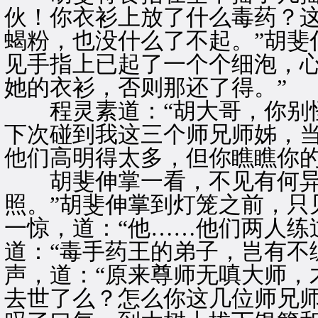
伙！你衣衫上放了什么毒药？这
蝎粉，也没什么了不起。”胡斐
见手指上已起了一个个细泡，心
她的衣衫，否则那还了得。”
程灵素道：“胡大哥，你别怪
下次碰到我这三个师兄师姊，
他们高明得太多，但你瞧瞧你的
胡斐伸掌一看，不见有何异状
照。”胡斐伸掌到灯笼之前，只
一惊，道：“他……他们两人练
道：“毒手药王的弟子，岂有不
声，道：“原来尊师无嗔大师，
去世了么？怎么你这几位师兄师