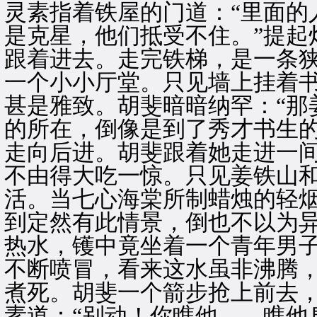
灵素指着铁屋的门道：“里面的
是克星，他们抵受不住。”提起
跟着进去。走完铁梯，是一条
一个小小厅堂。只见墙上挂着
甚是雅致。胡斐暗暗纳罕：“那
的所在，倒像是到了秀才书生的
走向后进。胡斐跟着她走进一
不由得大吃一惊。只见姜铁山
活。当七心海棠所制蜡烛的轻
到定然有此情景，倒也不以为
热水，镬中竟坐着一个青年男
不断喷冒，看来这水虽非沸腾
煮死。胡斐一个箭步抢上前去
素道：“别动！你瞧他……瞧他