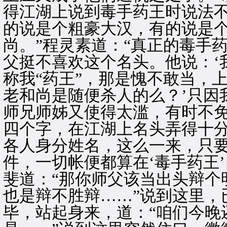
得江湖上说到毒手药王时说法
的说是个粗豪大汉，有的说是
尚。”程灵素道：“真正的毒手
父挺不喜欢这个名头。他说：‘
称我“药王”，那是愧不敢当，
老和尚是随便杀人的么？’只因
师兄师姊又使得太滥，有时不免
四个字，在江湖上名头弄得十
各人身分姓名，这么一来，只
件，一切帐便都算在‘毒手药王
斐道：“那你师父该当出头辩个
也是辩不胜辩……”说到这里，
毕，站起身来，道：“咱们今晚