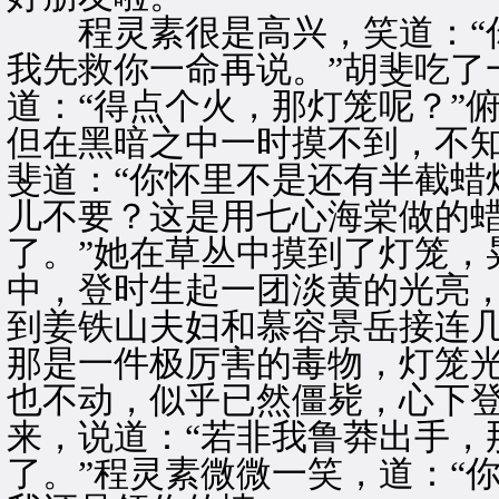
程灵素很是高兴，笑道：“你
我先救你一命再说。”胡斐吃了
道：“得点个火，那灯笼呢？”
但在黑暗之中一时摸不到，不
斐道：“你怀里不是还有半截蜡
儿不要？这是用七心海棠做的
了。”她在草丛中摸到了灯笼，
中，登时生起一团淡黄的光亮
到姜铁山夫妇和慕容景岳接连几
那是一件极厉害的毒物，灯笼
也不动，似乎已然僵毙，心下登
来，说道：“若非我鲁莽出手，
了。”程灵素微微一笑，道：“