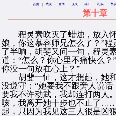
|
|
|
|
|
|
首页
武侠
言情
现代
科幻
纪实
军
第十章 
程灵素吹灭了蜡烛，放入怀中
娘，你这慕容师兄怎么了？”程
了半晌，胡斐又问一句，程灵素
道：“怎么？你心里不痛快么？
你没一句放在心上？”
胡斐一怔，这才想起，她和
没遵守：“她要我不跟旁人说话
要我不许动武，我却连打两人
咳，我离开她十步也不止了……
起，只因为我见这三人很是凶