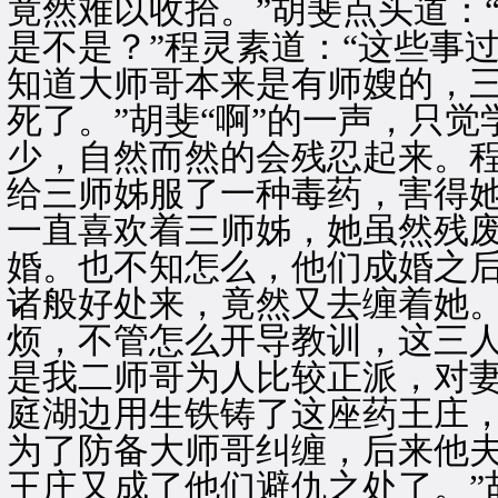
竟然难以收拾。”胡斐点头道：
是不是？”程灵素道：“这些事
知道大师哥本来是有师嫂的，
死了。”胡斐“啊”的一声，只
少，自然而然的会残忍起来。程
给三师姊服了一种毒药，害得
一直喜欢着三师姊，她虽然残
婚。也不知怎么，他们成婚之
诸般好处来，竟然又去缠着她
烦，不管怎么开导教训，这三
是我二师哥为人比较正派，对
庭湖边用生铁铸了这座药王庄
为了防备大师哥纠缠，后来他
王庄又成了他们避仇之处了。”