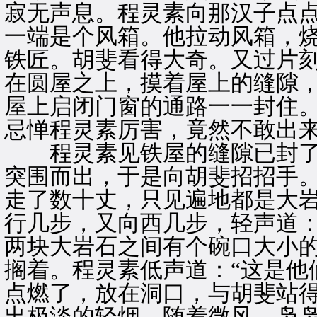
寂无声息。程灵素向那汉子点
一端是个风箱。他拉动风箱，
铁匠。胡斐看得大奇。又过片
在圆屋之上，摸着屋上的缝隙
屋上启闭门窗的通路一一封住
忌惮程灵素厉害，竟然不敢出
程灵素见铁屋的缝隙已封了
突围而出，于是向胡斐招招手
走了数十丈，只见遍地都是大
行几步，又向西几步，轻声道：
两块大岩石之间有个碗口大小
搁着。程灵素低声道：“这是他
点燃了，放在洞口，与胡斐站
出极淡的轻烟，随着微风，袅