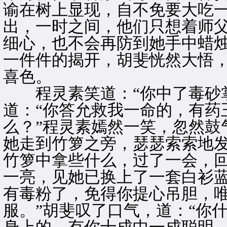
谕在树上显现，自不免要大吃
出，一时之间，他们只想着师父
细心，也不会再防到她手中蜡
一件件的揭开，胡斐恍然大悟
喜色。
程灵素笑道：“你中了毒砂掌
道：“你答允救我一命的，有药
么？”程灵素嫣然一笑，忽然鼓
她走到竹箩之旁，瑟瑟索索地
竹箩中拿些什么，过了一会，
一亮，见她已换上了一套白衫蓝
有毒粉了，免得你提心吊胆，
服。”胡斐叹了口气，道：“你