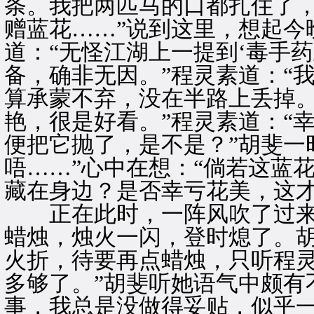
条。我把两匹马的口都扎住了
赠蓝花……”说到这里，想起今
道：“无怪江湖上一提到‘毒手
备，确非无因。”程灵素道：“
算承蒙不弃，没在半路上丢掉。
艳，很是好看。”程灵素道：“
便把它抛了，是不是？”胡斐一
唔……”心中在想：“倘若这蓝
藏在身边？是否幸亏花美，这才
正在此时，一阵风吹了过来
蜡烛，烛火一闪，登时熄了。胡
火折，待要再点蜡烛，只听程灵
多够了。”胡斐听她语气中颇有
事，我总是没做得妥贴，似乎一