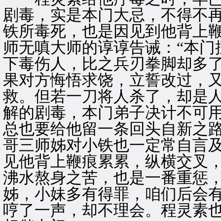
剧毒，实是本门大忌，不得不
铁所毒死，也是因见到他背上
师无嗔大师的谆谆告诫：“本门
下毒伤人，比之兵刃拳脚却多
果对方悔悟求饶，立誓改过，
救。但若一刀将人杀了，却是
解的剧毒，本门弟子决计不可
总也要给他留一条回头自新之路
哥三师姊对小铁也一定常自言
见他背上鞭痕累累，纵横交叉
沸水熬身之苦，也是一番重惩，
姊，小妹多有得罪，咱们后会有
哼了一声，却不理会。程灵素