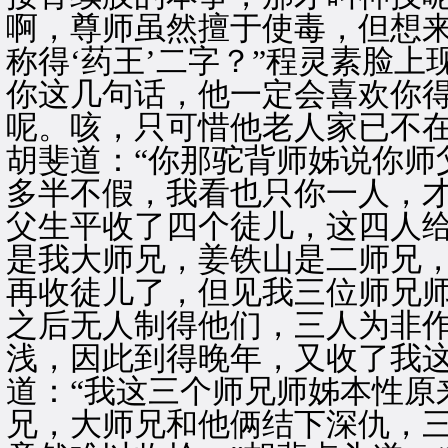
啊，尊师虽然擅于使毒，但想
称得‘药王’二字？”程灵素脸上
你这几句话，他一定会喜欢你
呢。咳，只可惜他老人家已不在
胡斐道：“你那驼背师姊说你师
多半不假，我看也只你一人，才
父生平收了四个徒儿，这四人
是我大师兄，姜铁山是二师兄
再收徒儿了，但见我三位师兄
之后无人制得他们，三人为非
浅，因此到得晚年，又收了我这
道：“我这三个师兄师姊本性原
兄，大师兄和他俩结下深仇，