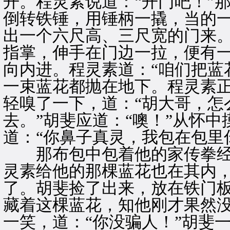
开。程灵素说道：“开门吧！”
倒转铁锤，用锤柄一撬，当的
出一个六尺高、三尺宽的门来
指掌，伸手在门边一拉，便有
向内进。程灵素道：“咱们把蓝
一束蓝花都抛在地下。程灵素
轻嗅了一下，道：“胡大哥，怎
去。”胡斐应道：“噢！”从怀
道：“你鼻子真灵，我包在包里
那布包中包着他的家传拳经
灵素给他的那棵蓝花也在其内
了。胡斐捡了出来，放在铁门
藏着这棵蓝花，知他刚才果然
一笑，道：“你没骗人！”胡斐