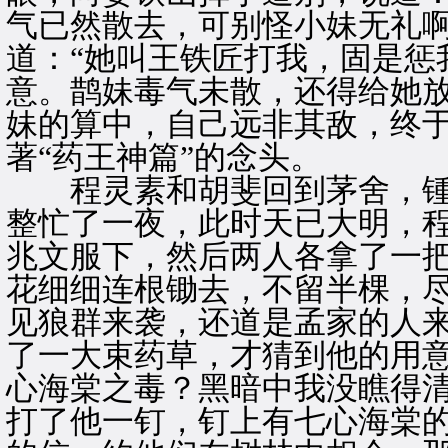
气已然散去，可别怪小妹无礼啊
道：“她叫王铁匠打我，固是惩
意。鹊妹毒气未散，还得给她放
妹的算中，自己远非其敌，终
著“药王神篇”的念头。
程灵素和胡斐回到茅舍，锺
整忙了一夜，此时天已大明，
兆文服下，然后两人各拿了一
花细细连根锄去，不留半棵，尽
见狼群来袭，还道是孟家的人
了一大束药草，才猜到他的用意
心海棠之毒？黑暗中我没瞧得清
打了他一钉，钉上有七心海棠