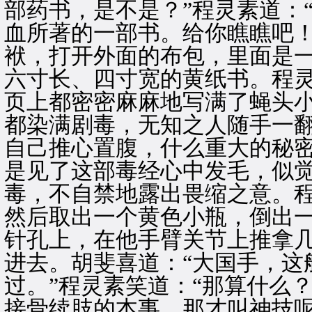
部药书，是不是？”程灵素道：
血所著的一部书。给你瞧瞧吧！
袱，打开外面的布包，里面是
六寸长、四寸宽的黄纸书。程
页上都密密麻麻地写满了蝇头
都染满剧毒，无知之人随手一
自己推心置腹，什么重大的秘
是见了这部毒经心中发毛，似
毒，不自禁地露出畏缩之意。
然后取出一个黄色小瓶，倒出
针孔上，在他手臂关节上推拿
进去。胡斐喜道：“大国手，这
过。”程灵素笑道：“那算什么
接骨续肢的本事，那才叫神技呢