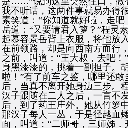
是……”说到这里突然住口，微
我不听话，这两件事就易办得很
素笑道：“你知道就好啦，走吧
岳道：“又要请君入箩？”程灵
起慕容景岳背上衣服，将他放
在前领路，却是向西南方而行
之前，叫道：“王大叔，去吧！
身黑漆漆的，挑着一副担子。胡
啦！”有了前车之鉴，哪里还敢
后，当真不离开她身边三步。
汉子跟随在二人之后，一言不
后，到了药王庄外。她从竹箩
那汉子每人一丛，于是径越血
面，叫道：“二师哥，三师姊，