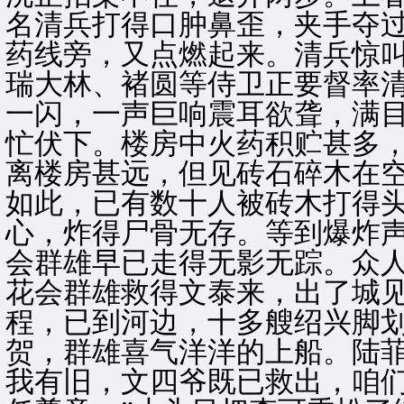
名清兵打得口肿鼻歪，夹手夺
药线旁，又点燃起来。清兵惊
瑞大林、褚圆等侍卫正要督率
一闪，一声巨响震耳欲聋，满
忙伏下。楼房中火药积贮甚多
离楼房甚远，但见砖石碎木在
如此，已有数十人被砖木打得
心，炸得尸骨无存。等到爆炸
会群雄早已走得无影无踪。众
花会群雄救得文泰来，出了城
程，已到河边，十多艘绍兴脚
贺，群雄喜气洋洋的上船。陆菲
我有旧，文四爷既已救出，咱们