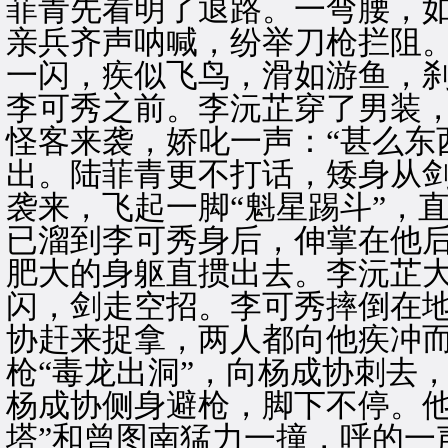
菲青先看明了退路。一弯腰，
亲兵齐声呐喊，纷举刀枪拦阻
一闪，疾似飞鸟，滑如游鱼，
李可秀之前。李沅芷穿了男装
怪客来袭，娇叱一声：“甚么东
出。陆菲青更不打话，矮身从
袭来，飞起一脚“魁星踢斗”，
已溜到李可秀身后，伸掌在他
肥大的身躯直掼出去。李沅芷
闪，剑走空招。李可秀摔倒在
协赶来捉拿，两人都向他疾冲
枪“毒龙出洞”，向杨成协刺去
杨成协侧身避枪，脚下不停。他
塔”和曾图南猛力一撞，呼的一