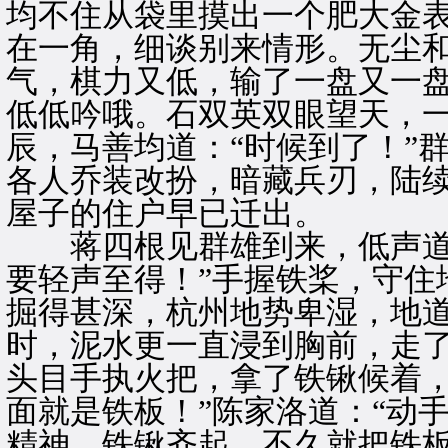
均不住从袋里摸出一个肥大金
在一角，细谈别来情形。无尘
气，棋力又低，输了一盘又一
低低吟哦。石双英双眼望天，
辰，马善均道：“时候到了！”
各人乔装改扮，暗藏兵刃，陆
屋子的住户早已迁出。
蒋四根见群雄到来，低声道：
要轻声至得！”手握铁桨，守住
掘得甚深，杭州地势卑湿，地
时，泥水更一直浸到胸前，走
头目手执火把，拿了铁锹候着，
面就是铁板！”陈家洛道：“动
精神，铁锹齐起，不久就把铁