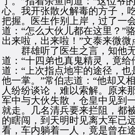
了。”指着余鱼同道：“这位爷
心。我开张散火解毒的方子，吃
把握。医生作别上岸，过了一
道：“怎么大伙儿都在这里？”
出来啦，出来啦！”文泰来微微
群雄听了医生之言，知他无
道：“十四弟也真鬼精灵，竟给
道：“上次指点地牢的途径，也
他一掌。”常伯志道：“他却又
人纷纷谈论，难以索解。原来
军中与大伙失散，仓皇中见到
就走。几名清兵要来拦阻，都
的瞎闯，到天明时见离大军已
看，车内躺着一人，竟是曾在