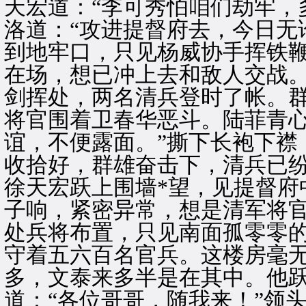
天宏道：“李可秀怕咱们劫牢，
洛道：“攻进提督府去，今日无
到地牢口，只见杨威协手挥铁
在场，想已冲上去和敌人交战
剑挥处，两名清兵登时了帐。
将官围着卫春华恶斗。陆菲青心
谊，不便露面。”撕下长袍下襟
收拾好，群雄奋击下，清兵已
徐天宏跃上围墙*望，见提督府
子响，紧密异常，想是清军将
处兵将布置，只见南面孤零零
守着五六百名官兵。这楼房毫
多，文泰来多半是在其中。他
道：“各位哥哥，随我来！”领