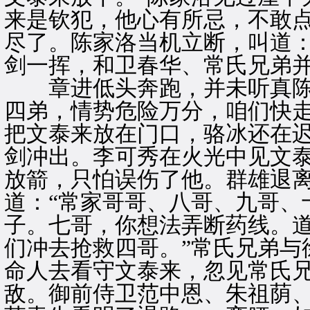
来是钦犯，他心有所忌，不敢
尽了。陈家洛当机立断，叫道：
剑一挥，和卫春华、常氏兄弟
章进低头奔跑，并未听真陈家
四弟，情势危险万分，咱们快走
把文泰来放在门口，骆冰还在
剑冲出。李可秀在火光中见文
放箭，只怕误伤了他。群雄退
道：“常家哥哥、八哥、九哥、
子。七哥，你想法弄断药线。
们冲去抢救四哥。”常氏兄弟与
命人去看守文泰来，忽见常氏
敌。御前侍卫范中恩、朱祖荫