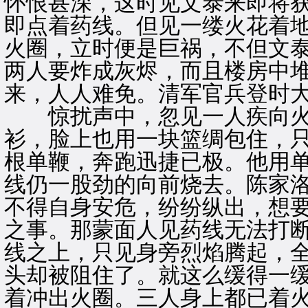
怀恨甚深，这时见文泰来即将
即点着药线。但见一缕火花着
火圈，立时便是巨祸，不但文
两人要炸成灰烬，而且楼房中
来，人人难免。清军官兵登时
惊扰声中，忽见一人疾向火
衫，脸上也用一块篮绸包住，
根单鞭，奔跑迅捷已极。他用
线仍一股劲的向前烧去。陈家
不得自身安危，纷纷纵出，想
之事。那蒙面人见药线无法打
线之上，只见身旁烈焰腾起，
头却被阻住了。就这么缓得一
着冲出火圈。三人身上都已着