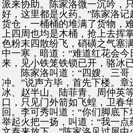
派来协助。陈家洛微一沉吟，只
好，这里都是火药。”陈家洛记
货仓，一桶桶的堆满了货物，
上四周也均是木桶，抢上去挥
色粉末四散纷飞，硝磺之气塞
中一寒，暗道：“难道红花会今
来，见小铁笼铁锁已开，骆冰
陈家洛叫道：“四嫂、三哥，
冲。”说声方毕，首先下楼。章
冰、赵半山、陆菲青、周仲英
口，只见门外箭如飞蝗，卫春
回。李可秀叫道：“你们脚底下
举起火把一扬，叫道：“我一点
文泰来放下。”陈家洛见过屋中