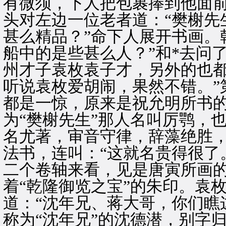
有微须，下人把包裹捧到他面
头对左边一位老者道：“樊榭先
甚么精品？”命下人展开书画。
船中的是些甚么人？”和*去问
州才子袁枚袁子才，另外的也都
听说袁枚爱胡闹，果然不错。”
都是一惊，原来是祝允明所书
为“樊榭先生”那人名叫厉鹗，
名尤著，审音守律，辞藻绝胜
法书，连叫：“这就名贵得很了
二个卷轴来看，见是唐寅所画
着“乾隆御览之宝”的朱印。袁
道：“沈年兄、蒋大哥，你们瞧
称为“沈年兄”的沈德潜，别字