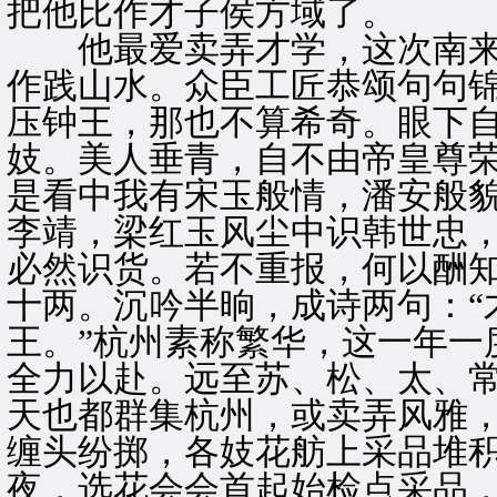
把他比作才子侯方域了。
他最爱卖弄才学，这次南来
作践山水。众臣工匠恭颂句句
压钟王，那也不算希奇。眼下
妓。美人垂青，自不由帝皇尊
是看中我有宋玉般情，潘安般
李靖，梁红玉风尘中识韩世忠
必然识货。若不重报，何以酬知
十两。沉吟半晌，成诗两句：“
王。”杭州素称繁华，这一年一
全力以赴。远至苏、松、太、
天也都群集杭州，或卖弄风雅
缠头纷掷，各妓花舫上采品堆
夜，选花会会首起始检点采品