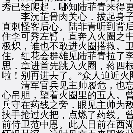
秀已经爬起，哪知陆菲青来得
李沅芷骨肉关心，拔起身子向
直刺怪客后心。陆菲青听到背
住李可秀左臂，直奔入火圈之
极炽，谁也不敢进火圈搭救。
住。红花会群雄见陆菲青拉了
思，章进首先跳入火圈，蒋四根
啦！别再进去了。”众人迫近火
清军官兵见主帅履危，也忘
心吊胆，望着火圈里的五人。
兵守在药线之旁，眼见主帅为
挟手抢过火把，点燃了药线。
前侍卫范中恩。此人日前在西