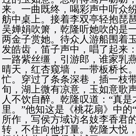
来。一曲既终，喝彩声中听众
舫中桌上。接着李双亭轻抱琵
吴婵娟吹箫，乾隆听她吹的是一
两金子赏她。待众人游船围着
发皓齿，笛子声中，唱了起来：
一路紫丝缰，引游郎，谁家乳
晴天，红杏窥墙，一带板桥长
忙。穿过了条条深巷，插一枝带
旬，湖上微有凉意，玉如意歌
人不饮自醉。乾隆叹道：“真是
里。”他知这是《桃花扇》中的
所作，写侯方域访名妓李香君
转，不住向他打量。乾隆大悦