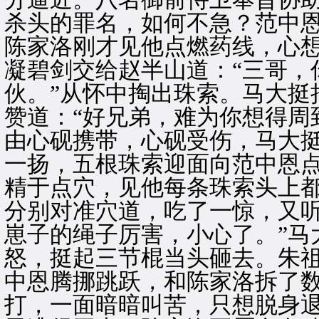
杀头的罪名，如何不急？范中
陈家洛刚才见他点燃药线，心
凝碧剑交给赵半山道：“三哥，
伙。”从怀中掏出珠索。马大挺
赞道：“好兄弟，难为你想得周
由心砚携带，心砚受伤，马大
一扬，五根珠索迎面向范中恩
精于点穴，见他每条珠索头上
分别对准穴道，吃了一惊，又听
崽子的绳子厉害，小心了。”马
怒，挺起三节棍当头砸去。朱
中恩腾挪跳跃，和陈家洛拆了
打，一面暗暗叫苦，只想脱身