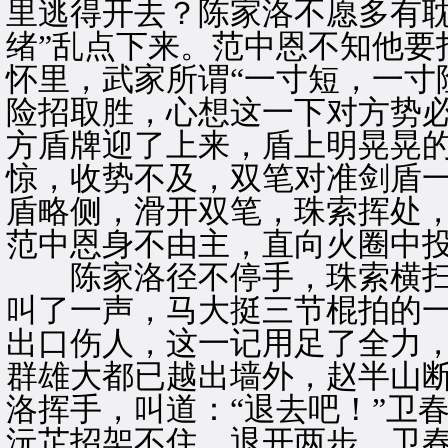
里逃得开去？陈家洛不愿多有耽
绪”乱点下来。范中恩不知他要
怀里，武家所谓“一寸短，一寸
险招取胜，心想这一下对方势
方盾牌迎了上来，盾上明晃晃
惊，收势不及，双笔对准剑盾
盾略侧，滑开双笔，珠索挥处
范中恩身不由主，直向火圈中
陈家洛径不停手，珠索横扫
叫了一声，马大挺三节棍拍的
出口伤人，这一记用足了全力
群雄大都已越出墙外，赵半山
洛挥手，叫道：“退去吧！”卫
沅芷招架不住，退开两步。卫