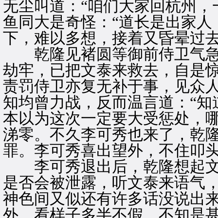
无尘叫道：“咱们大家回杭州，
鱼同大是奇怪：“道长是出家人
下，难以多想，接着又昏晕过
乾隆见褚圆等御前侍卫气急
劫牢，已把文泰来救去，自是
责罚侍卫亦复无补于事，见众
知均曾力战，反而温言道：“知
本以为这次一定要大受惩处，
涕零。不久李可秀也来了，乾
罪。李可秀喜出望外，不住叩
李可秀退出后，乾隆想起文
是否会被泄露，听文泰来语气
神色间又似还有许多话没说出
外，看样子多半不假，不知是