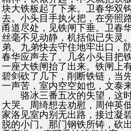
块大铁板起了下来。卫春华双
去。小头目手执火把，在旁照
甬道尽处，见铁闸下垂。卫春
丝毫不见动静，机括似已失灵。
弟、九弟快去守住地牢出口，防
春华应声去了。几名小头目把
一座大铁闸抬了出来。铁闸上
碧剑砍了几下，削断铁链，当
一声苦，室内空空如也，文泰
骆冰三番五次的失望，这时
大哭。周绮想去劝慰，周仲英低
家洛见室内别无出路，接过凝
脱的小门。那门钢铁所铸，砍