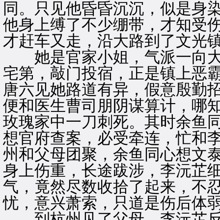
同。只见他昏昏沉沉，似是身
他身上缚了不少绷带，才知受
才赶车又走，沿大路到了文光
她是官家小姐，气派一向大
宅第，敲门投宿，正是镇上恶
唐六见她路道有异，假意殷勤
便和医生曹司朋阴谋算计，哪
玫瑰家中一刀刺死。其时余鱼
想官府查案，必受牵连，忙和
州和父母团聚，余鱼同心想文
身上伤重，长途跋涉，李沅芷
气，竟然尽数收拾了起来，不
忧，意兴萧索，只道是伤后体
到杭州见了父母，李沅芷反