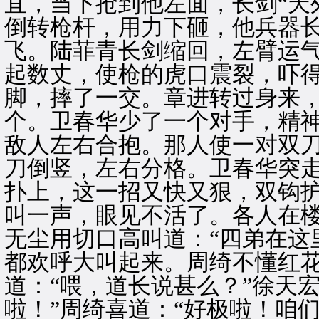
宜，当下抢到他左面，长剑“天
倒转枪杆，用力下砸，他兵器
飞。陆菲青长剑缩回，左臂运
起数丈，使枪的虎口震裂，吓
脚，摔了一交。章进转过身来
个。卫春华少了一个对手，精神
敌人左右合抱。那人使一对双刀
刀倒竖，左右分格。卫春华突
扑上，这一招又快又狠，双钩
叫一声，眼见不活了。各人在
无尘用切口高叫道：“四弟在这
都欢呼大叫起来。周绮不懂红
道：“喂，道长说甚么？”徐天
啦！”周绮喜道：“好极啦！咱