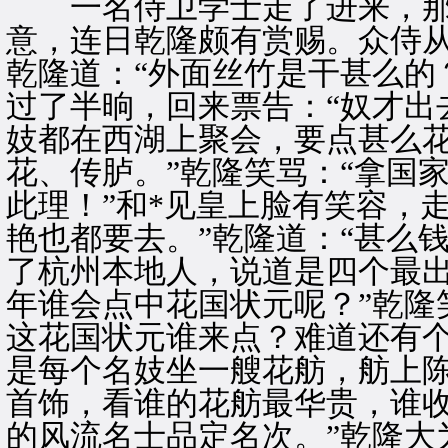
一名侍卫学士走了进来，那是
意，连日乾隆颇有赏赐。众侍
乾隆道：“外面丝竹是干甚么的
过了半晌，回来票告：“奴才出
妓都在西湖上聚会，要点甚么
花、传胪。”乾隆笑骂：“拿国
此理！”和*见皇上脸有笑容，
艳也都要去。”乾隆道：“甚么钱
了杭州本地人，说道是四个最
年谁会点中花国状元呢？”乾隆
这花国状元谁来点？难道还有个
是每个名妓坐一艘花舫，舫上
首饰，看谁的花舫最华贵，谁
的风流名士品定名次。”乾隆大