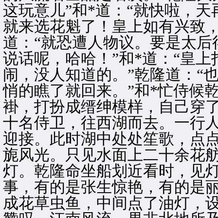
这玩意儿”和*道：“就快啦，
就来选花魁了！皇上如有兴致，
道：“就恐遭人物议。要是太后
说话呢，哈哈！”和*道：“皇
闹，没人知道的。”乾隆道：“
悄的瞧了就回来。”和*忙侍候
褂，打扮成缙绅模样，自己穿
十名侍卫，往西湖而去。一行
迎接。此时湖中处处笙歌，点
旎风光。只见水面上二十余花
灯。乾隆命坐船划近看时，见
事，有的是张生惊艳，有的是
成花草虫鱼，中间点了油灯，