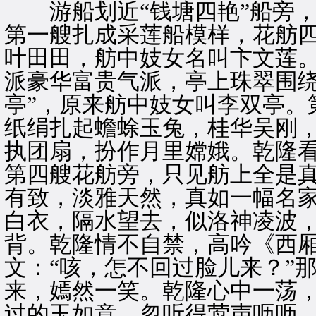
游船划近“钱塘四艳”船旁，
第一艘扎成采莲船模样，花舫
叶田田，舫中妓女名叫卞文莲
派豪华富贵气派，亭上珠翠围绕
亭”，原来舫中妓女叫李双亭。
纸绢扎起蟾蜍玉兔，桂华吴刚
执团扇，扮作月里嫦娥。乾隆
第四艘花舫旁，只见舫上全是
有致，淡雅天然，真如一幅名
白衣，隔水望去，似洛神凌波
背。乾隆情不自禁，高吟《西厢
文：“咳，怎不回过脸儿来？”
来，嫣然一笑。乾隆心中一荡
过的玉如意。忽听得莺声呖呖