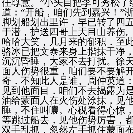
任尊意。”小头目把李可秀松了
道：“开船，咱们先到嘉兴！”
脚划船划出里许，早已转了四五
于潜，护送四哥上天目山养伤。
哈哈大笑，几月来的郁积，至
骆冰已把文泰来身上揩抹干净
沉沉昏睡，大家不去打扰。徐天
面人伤势很重，咱们要不要解开
奇，不知此人是谁。周仲英道：
见到他面目，咱们不去揭露为是
油给蒙面人在火伤处涂抹，见
睡，不住叫嚷。心砚看得心惊
等跳过船去，见他伤势厉害，
双手乱抓，忽然左手抓住蒙面