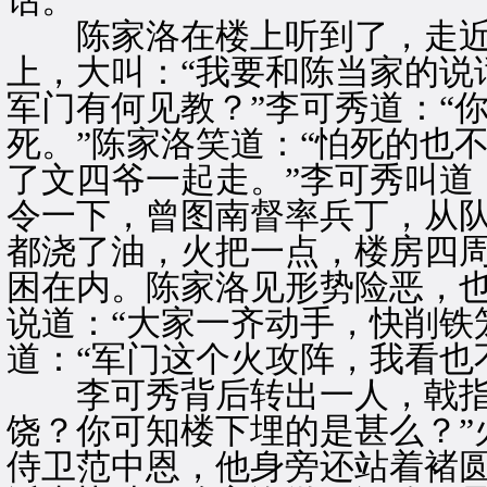
话。”
陈家洛在楼上听到了，走近
上，大叫：“我要和陈当家的说
军门有何见教？”李可秀道：“
死。”陈家洛笑道：“怕死的也
了文四爷一起走。”李可秀叫道
令一下，曾图南督率兵丁，从
都浇了油，火把一点，楼房四
困在内。陈家洛见形势险恶，
说道：“大家一齐动手，快削铁
道：“军门这个火攻阵，我看也
李可秀背后转出一人，戟指大
饶？你可知楼下埋的是甚么？”
侍卫范中恩，他身旁还站着褚