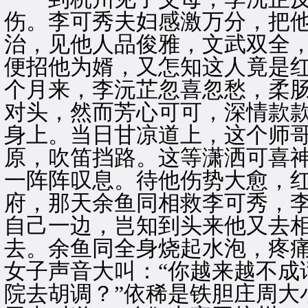
伤。李可秀夫妇感激万分，把
治，见他人品俊雅，文武双全
便招他为婿，又怎知这人竟是
个月来，李沅芷忽喜忽愁，柔
对头，然而芳心可可，深情款
身上。当日甘凉道上，这个师
原，吹笛挡路。这等潇洒可喜
一阵阵叹息。待他伤势大愈，
府，那天余鱼同相救李可秀，
自己一边，岂知到头来他又去
去。余鱼同全身烧起水泡，疼
女子声音大叫：“你越来越不成
院去胡调？”依稀是铁胆庄周大