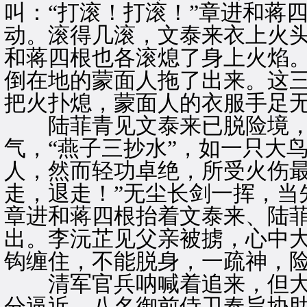
叫：“打滚！打滚！”章进和蒋
动。滚得几滚，文泰来衣上火
和蒋四根也各滚熄了身上火焰
倒在地的蒙面人拖了出来。这
把火扑熄，蒙面人的衣服手足
陆菲青见文泰来已脱险境，
气，“燕子三抄水”，如一只大
人，然而轻功卓绝，所受火伤最
走，退走！”无尘长剑一挥，当
章进和蒋四根抬着文泰来、陆
出。李沅芷见父亲被掳，心中
钩缠住，不能脱身，一疏神，
清军官兵呐喊着追来，但大
分逼近。八名御前侍卫奉旨协