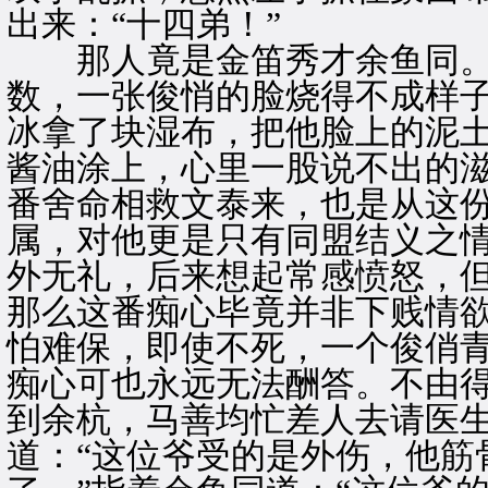
出来：“十四弟！”
那人竟是金笛秀才余鱼同。
数，一张俊悄的脸烧得不成样
冰拿了块湿布，把他脸上的泥
酱油涂上，心里一股说不出的
番舍命相救文泰来，也是从这
属，对他更是只有同盟结义之
外无礼，后来想起常感愤怒，
那么这番痴心毕竟并非下贱情
怕难保，即使不死，一个俊俏
痴心可也永远无法酬答。不由
到余杭，马善均忙差人去请医
道：“这位爷受的是外伤，他筋