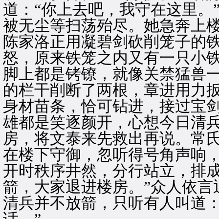
道：“你上去吧，我守在这里。
被无尘等扫荡殆尽。她急奔上
陈家洛正用凝碧剑砍削笼子的
怒，原来铁笼之内又有一只小
脚上都是铐镣，就像关禁猛兽
的栏干削断了两根，章进用力
身材苗条，恰可钻进，接过宝
雄都是笑逐颜开，心想今日清
房，将文泰来先救出再说。常
在楼下守御，忽听得号角声响
开时秩序井然，分行站立，排成
箭，大家退进楼房。”众人依言
清兵并不放箭，只听有人叫道：