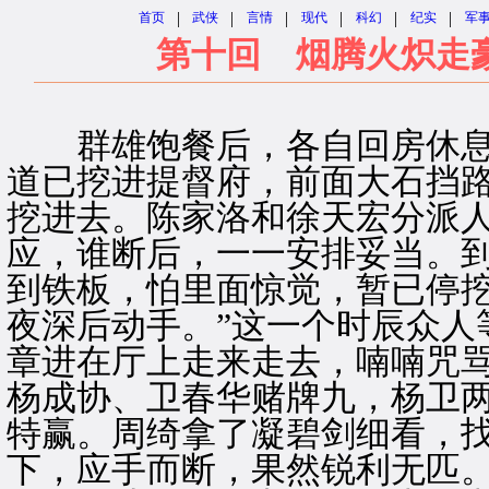
|
|
|
|
|
|
首页
武侠
言情
现代
科幻
纪实
军
第十回 烟腾火炽走
群雄饱餐后，各自回房休息
道已挖进提督府，前面大石挡
挖进去。陈家洛和徐天宏分派
应，谁断后，一一安排妥当。
到铁板，怕里面惊觉，暂已停挖
夜深后动手。”这一个时辰众人
章进在厅上走来走去，喃喃咒
杨成协、卫春华赌牌九，杨卫
特赢。周绮拿了凝碧剑细看，
下，应手而断，果然锐利无匹