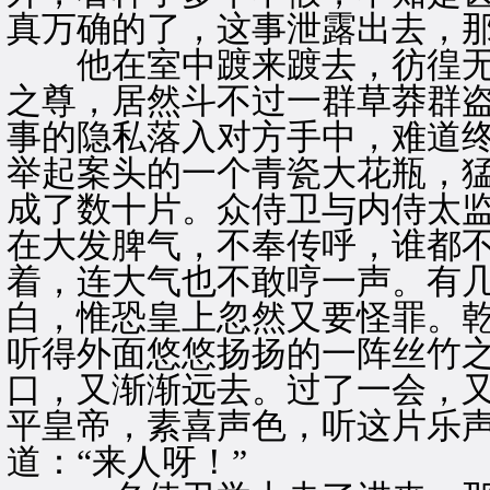
真万确的了，这事泄露出去，
他在室中踱来踱去，彷徨无
之尊，居然斗不过一群草莽群
事的隐私落入对方手中，难道
举起案头的一个青瓷大花瓶，
成了数十片。众侍卫与内侍太
在大发脾气，不奉传呼，谁都
着，连大气也不敢哼一声。有
白，惟恐皇上忽然又要怪罪。
听得外面悠悠扬扬的一阵丝竹
口，又渐渐远去。过了一会，
平皇帝，素喜声色，听这片乐
道：“来人呀！”