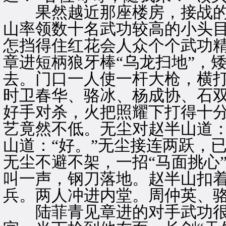
果然越近那座楼房，接战的
山率领数十名武功较高的小头
怎挡得住红花会人众个个武功
章进短柄狼牙棒“乌龙扫地”，
去。门口一人使一杆大枪，横
时卫春华、骆冰、杨成协、石
好手对杀，火把照耀下打得十
艺竟然不低。无尘对赵半山道：
山道：“好。”无尘接连两跃，
无尘不避不架，一招“马面挑心
叫一声，钢刀落地。赵半山扣
兵。两人冲进内堂。周仲英、
陆菲青见章进的对手武功很