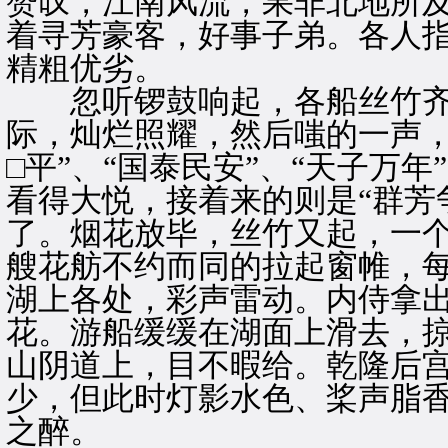
赞叹，江南风流，果非北地所
着寻芳豪客，好事子弟。各人
精粗优劣。
忽听锣鼓响起，各船丝竹齐
际，灿烂照耀，然后嗤的一声，
□平”、“国泰民安”、“天子万
看得大悦，接着来的则是“群芳
了。烟花放毕，丝竹又起，一个
艘花舫不约而同的拉起窗帷，
湖上各处，彩声雷动。内侍拿
花。游船缓缓在湖面上滑去，
山阴道上，目不暇给。乾隆后
少，但此时灯影水色、桨声脂
之醉。