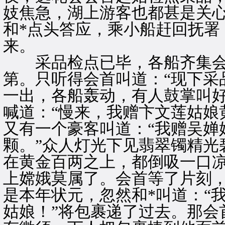
妓焦急，湖上游客也都甚是关心
和*点头答应，乘小船赶回抚署
来。
采品检点已毕，各船齐集会
第。只听得会首叫道：“现下采
一出，各船轰动，有人鼓掌叫
喊道：“慢来，我赠卞文莲姑娘
又有一个豪客叫道：“我赠吴婵
颗。”众人灯光下见翡翠镯精光
在黄金百两之上，都倒吸一口
上嫦娥莫属了。会首等了片刻
是本年状元，忽然和*叫道：“
姑娘！”将包裹递了过去。那会