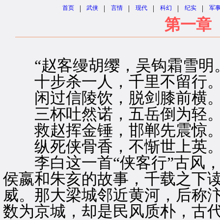
|
|
|
|
|
|
首页
武侠
言情
现代
科幻
纪实
军
第一章
“赵客缦胡缨，吴钩霜雪明。
十步杀一人，千里不留行。
闲过信陵饮，脱剑膝前横。
三杯吐然诺，五岳倒为轻。
救赵挥金锤，邯郸先震惊。
纵死侠骨香，不惭世上英。谁
李白这一首“侠客行”古风，
侯嬴和朱亥的故事，千载之下
威。那大梁城邻近黄河，后称
数为京城，却是民风质朴，古