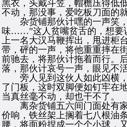
黑衣，头戴斗笠，帽檐压得低低
不动，那没事，爱吃板刀面的就
杂货铺那伙计嘿的一声笑，
味……”这人贫嘴贫舌的，想要
上一名大汉马鞭挥出，甩进柜
带，砰的一声，将他重重摔在
前驰去，将那伙计拖着而行。
落，那伙计哀号一声，眼见不
旁人见到这伙人如此凶横，
了门板，这时双脚便如钉牢在
当真丝毫不动，却也干不了。
离杂货铺五六间门面处有家
价响，铁丝架上搁着七八根油
腰，将面粉捏成一个个小球，