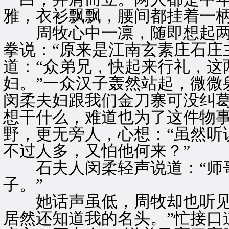
雅，衣衫飘飘，腰间都挂着一
周牧心中一凛，随即想起两
拳说：“原来是江南玄素庄石庄
道：“众弟兄，快起来行礼，这
妇。”一众汉子轰然站起，微微
闵柔夫妇跟我们金刀寨可没纠
想干什么，难道也为了这件物事
野，更无旁人，心想：“虽然听
不过人多，又怕他何来？”
石夫人闵柔轻声说道：“师哥
子。”
她话声虽低，周牧却也听见了
居然还知道我的名头。”忙接口