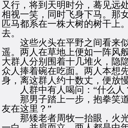
又行，将到天明时分，蓦见远
相视一笑，同时飞身下马。那
匹马都系在一株大树的树干上
去。
这些火头在平野之间看来似
遥。两人在草地上便如一阵风
大群人分别围着十几堆火，隐
众人捧着碗在吃面。两人本想
身，离这群人约十数丈，便放
人群中有人喝问：“什么人？
那男子踏上一步，抱拳笑道：
友在这里？”
那矮老者周牧一抬眼，火光
一白，并肩而立。两人都是中