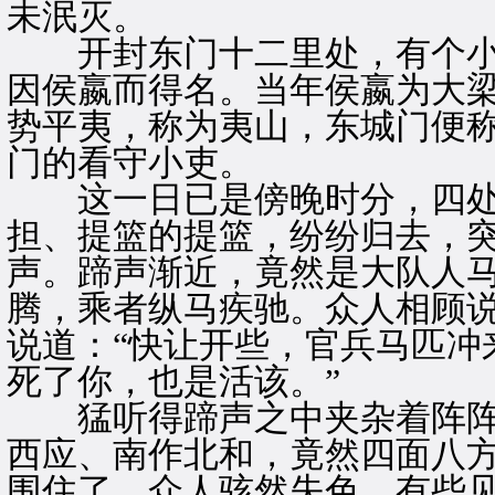
未泯灭。
开封东门十二里处，有个小
因侯嬴而得名。当年侯嬴为大
势平夷，称为夷山，东城门便
门的看守小吏。
这一日已是傍晚时分，四处
担、提篮的提篮，纷纷归去，
声。蹄声渐近，竟然是大队人
腾，乘者纵马疾驰。众人相顾说
说道：“快让开些，官兵马匹冲
死了你，也是活该。”
猛听得蹄声之中夹杂着阵阵
西应、南作北和，竟然四面八
围住了。众人骇然失色，有些