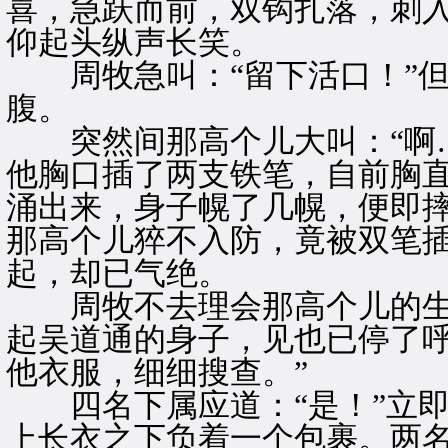
喜，急跃而前，双钩扎落，刺
仰起头纵声长笑。
周牧急叫：“留下活口！”但
腹。
突然间那高个儿大叫：“啊…
他胸口插了两支铁笔，自前胸
涌出来，身子幌了几幌，便即
那高个儿猝不入防，竟被双笔
起，却已气绝。
周牧不去理会那高个儿的生
起吴道通的身子，见也已停了呼
他衣服，细细搜查。”
四名下属应道：“是！”立即
上长衣之下负着一个包裹。两