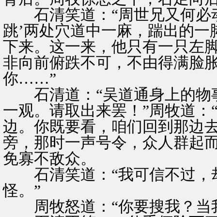
石清笑道：“周世兄又何必动怒
跳’两处穴道中一麻，踹出的一
下来。这一来，他只有一只左
非向前俯跌不可，不由得满脸胀
你……”
石清道：“吴道通身上的物事
一观。请取出来罢！”周牧道：
边。你既要看，咱们回到那边去
旁，那时一声号令，众人群起
免寡不敌众。
石清笑道：“我可信不过，却
怪。”
周牧怒道：“你要搜我？当我