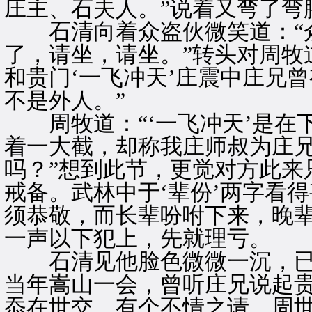
庄主、石夫人。”说着又弯了弯
石清向着众盗伙微笑道：“众
了，请坐，请坐。”转头对周牧
和贵门‘一飞冲天’庄震中庄兄
不是外人。”
周牧道：“‘一飞冲天’是在下
着一大截，却称我庄师叔为庄
吗？”想到此节，更觉对方此来
戒备。武林中于‘辈份’两字看
须恭敬，而长辈吩咐下来，晚
一声以下犯上，先就理亏。
石清见他脸色微微一沉，已知
当年嵩山一会，曾听庄兄说起
忝在世交，有个不情之请，周世