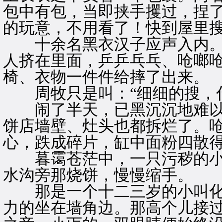
包中有包，当即挟手攫过，捏了
的玩意，不用看了！快到屋里搜
十余名黑衣汉子应声入内。
人挤在里面，乒乒乓乓、呛啷
椅、衣物一件件给摔了出来。
周牧只是叫：“细细的搜，什
闹了半天，已黑沉沉地难以
饼店墙壁、灶头也都拆烂了。
心，跌成碎片，缸中面粉四散
暮霭苍茫中，一只污秽的小
水沟旁那烧饼，慢慢缩手。
那是一个十二三岁的小叫化
力的坐在墙角边。那高个儿接