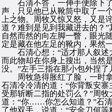
石清不答，一伸手便除下了他
声，只见他已从靴筒中取了一
上之物。周牧又惊又怒，又是诧
道？难到是见到我藏进去的？”
自然而然的向左脚一瞥，眼光
定是藏在他左足的靴内，果然
石清心想：“适才那人叙述大
而此物却在你身上搜出，当然
没。”左手三指在那小包外捏了
周牧急得胀红了脸，一时拿
石清冷冷清的道：“你背叛安寨
受那斩断二指的处罚么？”周牧
道：“你……你怎么知道？”石
了他双手，说道：“安金刀何等