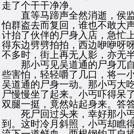
走了个干干净净。
直等马蹄声全然消逝，侯监
怕群盗去而复回，谁也不敢大
计抬了伙伴的尸身入店，急忙
得东边劈劈拍拍，西边咿咿呀
不多时，街上再无人影，亦无
那小丐见吴道通的尸身兀自
些害怕，轻轻嚼了几口，将一
吴道通的尸身一动。那小丐大
尸慢慢坐了起来。小丐吓得呆
双腿一挺，竟然站起身来。答
死尸回过头来，幸好那小丐
到。这时冷月斜照，小丐却瞧
流下一道鲜血，两根钢钩兀自