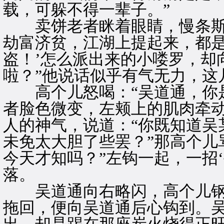
载，可躲不得一辈子。”
卖饼老者眯着眼睛，慢条斯理
劫富济贫，江湖上提起来，都是
盗！’怎么派出来的小喽罗，却
啦？”他说话似乎有气无力，这
高个儿怒喝：“吴道通，你是
者脸色微变，左颊上的肌肉牵
人的神气，说道：“你既知道吴
未免太大胆了些罢？”那高个儿
今天才知吗？”左钩一起，一招
落。
吴道通向右略闪，高个儿钢
拖回，便向吴道通后心钩到。