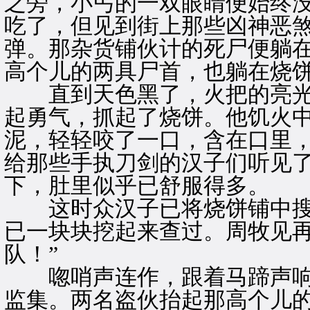
之旁，小丐的一双眼睛便始终
吃了，但见到街上那些凶神恶
弹。那杂货铺伙计的死尸便躺
高个儿的两具尸首，也躺在烧
直到天色黑了，火把的亮光
起勇气，抓起了烧饼。他饥火
泥，轻轻咬了一口，含在口里
给那些手执刀剑的汉子们听见
下，肚里似乎已舒服得多。
这时众汉子已将烧饼铺中搜
已一块块挖起来查过。周牧见再
队！”
唿哨声连作，跟着马蹄声响
监集。两名盗伙抬起那高个儿