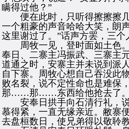
瞒得过他？”
便在此时，只听得擦擦擦几
一个粗豪的声音哈哈大笑，朗声
这里谢过了。”话声方罢，三个
周牧一见，登时面如土色。
奉日、二寨主冯振武、三寨主
道通之时，安寨主并未说到派
自下寨。周牧心想自己吞没此
败名裂，说不定性命也是难保，
那……那……东西给他抢去了。
安奉日拱手向石清行礼，说道
慕得紧，一直无缘亲近。敝寨
去盘桓数日，使兄弟得以敬聆教