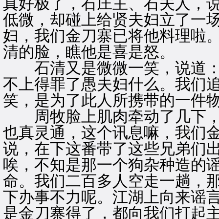
真好极了，石庄主、石夫人，
低微，却碰上给贤夫妇立了一
妇，我们金刀寨已将他料理啦。
清的脸，瞧他是喜是怒。
石清又是微微一笑，说道：“
不上得罪了愚夫妇什么。我们
笑，是为了此人所携带的一件物
周牧脸上肌肉牵动了几下，随
也真灵通，这个讯息嘛，我们
说，在下这番带了这些兄弟们
唉，不知是那一个狗杂种造的
命。我们二百多人空走一趟，
下办事不力呢。江湖上向来谣
是金刀寨得了，都向我们打起