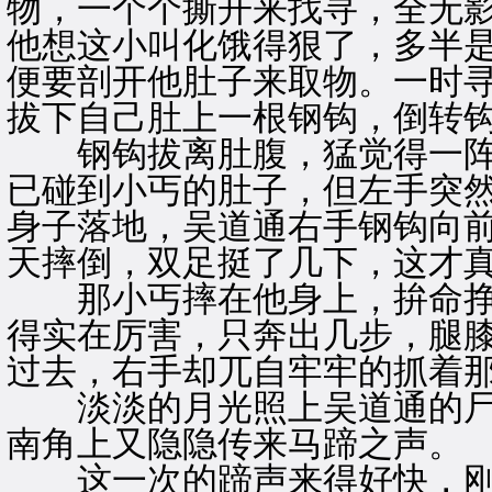
物，一个个撕开来找寻，全无
他想这小叫化饿得狠了，多半
便要剖开他肚子来取物。一时
拔下自己肚上一根钢钩，倒转
钢钩拔离肚腹，猛觉得一阵
已碰到小丐的肚子，但左手突
身子落地，吴道通右手钢钩向
天摔倒，双足挺了几下，这才
那小丐摔在他身上，拚命挣
得实在厉害，只奔出几步，腿
过去，右手却兀自牢牢的抓着
淡淡的月光照上吴道通的尸
南角上又隐隐传来马蹄之声。
这一次的蹄声来得好快，刚