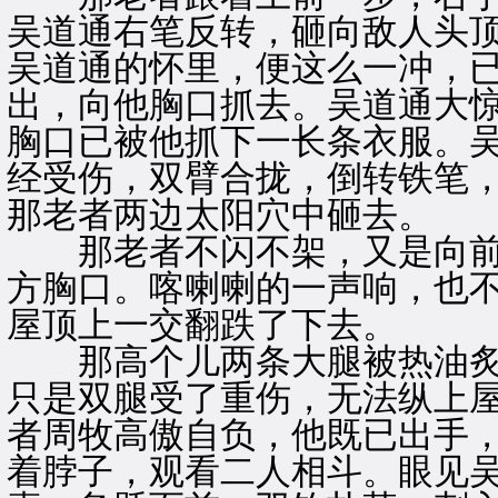
吴道通右笔反转，砸向敌人头
吴道通的怀里，便这么一冲，
出，向他胸口抓去。吴道通大
胸口已被他抓下一长条衣服。
经受伤，双臂合拢，倒转铁笔，
那老者两边太阳穴中砸去。
那老者不闪不架，又是向前
方胸口。喀喇喇的一声响，也
屋顶上一交翻跌了下去。
那高个儿两条大腿被热油炙
只是双腿受了重伤，无法纵上
者周牧高傲自负，他既已出手
着脖子，观看二人相斗。眼见