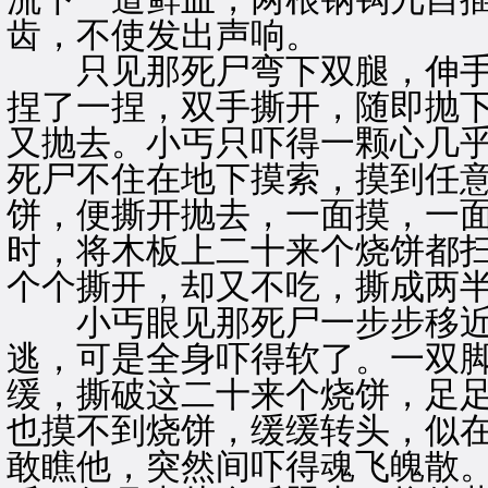
齿，不使发出声响。
只见那死尸弯下双腿，伸手
捏了一捏，双手撕开，随即抛
又抛去。小丐只吓得一颗心几
死尸不住在地下摸索，摸到任
饼，便撕开抛去，一面摸，一
时，将木板上二十来个烧饼都
个个撕开，却又不吃，撕成两
小丐眼见那死尸一步步移近
逃，可是全身吓得软了。一双
缓，撕破这二十来个烧饼，足
也摸不到烧饼，缓缓转头，似
敢瞧他，突然间吓得魂飞魄散