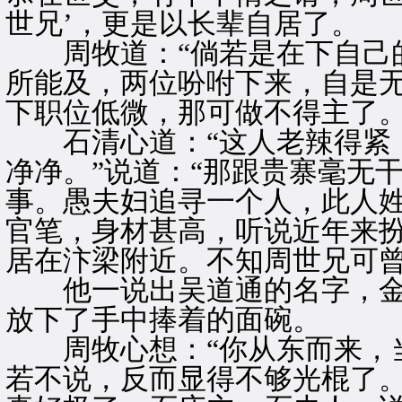
世兄’，更是以长辈自居了。
周牧道：“倘若是在下自己的
所能及，两位吩咐下来，自是
下职位低微，那可做不得主了。
石清心道：“这人老辣得紧，
净净。”说道：“那跟贵寨毫无
事。愚夫妇追寻一个人，此人
官笔，身材甚高，听说近年来
居在汴梁附近。不知周世兄可曾
他一说出吴道通的名字，金
放下了手中捧着的面碗。
周牧心想：“你从东而来，当
若不说，反而显得不够光棍了。