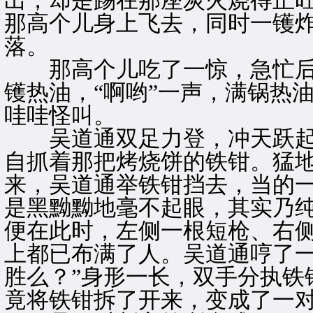
出，却是踢在那座炭火烧得正
那高个儿身上飞去，同时一镬
落。
那高个儿吃了一惊，急忙后
镬热油，“啊哟”一声，满锅热
哇哇怪叫。
吴道通双足力登，冲天跃起
自抓着那把烤烧饼的铁钳。猛
来，吴道通举铁钳挡去，当的
是黑黝黝地毫不起眼，其实乃
便在此时，左侧一根短枪、右
上都已布满了人。吴道通哼了一
胜么？”身形一长，双手分执铁
竟将铁钳拆了开来，变成了一