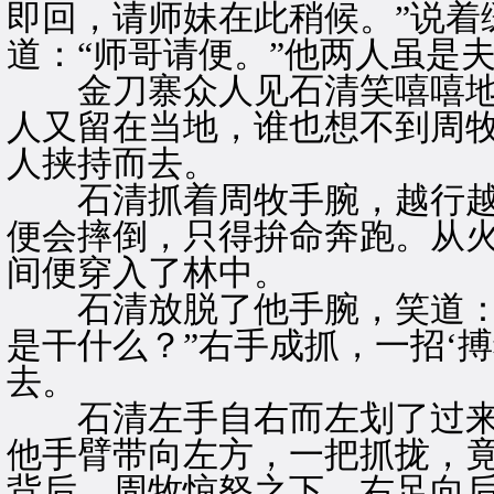
即回，请师妹在此稍候。”说着
道：“师哥请便。”他两人虽是
金刀寨众人见石清笑嘻嘻地
人又留在当地，谁也想不到周
人挟持而去。
石清抓着周牧手腕，越行越
便会摔倒，只得拚命奔跑。从
间便穿入了林中。
石清放脱了他手腕，笑道：“
是干什么？”右手成抓，一招‘
去。
石清左手自右而左划了过来
他手臂带向左方，一把抓拢，
背后。周牧惊怒之下，右足向