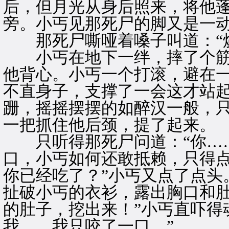
后，但月光从身后照来，将他
旁。小丐见那死尸的脚又是一
那死尸嘶哑着嗓子叫道：“烧
小丐在地下一绊，摔了个筋
他背心。小丐一个打滚，避在
不直身子，支撑了一会这才站
跚，摇摇摆摆的如醉汉一般，
一把抓住他后颈，提了起来。
只听得那死尸问道：“你……
口，小丐如何还敢抵赖，只得点
你已经吃了？”小丐又点了点头
扯破小丐的衣衫，露出胸口和肚
的肚子，挖出来！”小丐直吓得
我……我只咬了一口。”