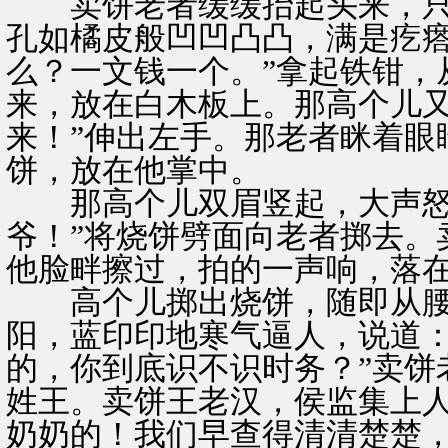
卖饼老者缓缓抬起头来，只
孔如橘皮般凹凹凸凸，满是疙瘩
么？一文钱一个。”拿起铁钳，
来，放在白木板上。那高个儿又
来！”伸出左手。那老者眯着眼
饼，放在他掌中。
那高个儿双眉竖起，大声怒道
爷！”将烧饼劈面向老者掷去。
他脸畔擦过，拍的一声响，落
高个儿掷出烧饼，随即从腰
阳，蓝印印地寒气逼人，说道：
的，你到底识不识时务？”卖饼
姓王。卖饼王老汉，侯监集上人
奶奶的！我们早查得清清楚楚