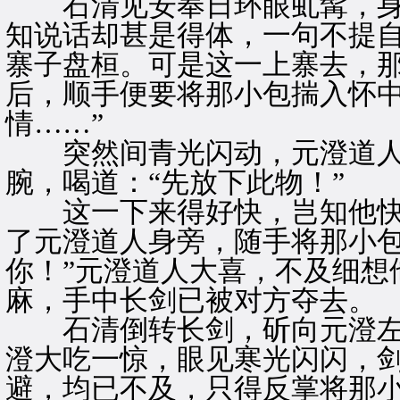
石清见安奉日环眼虬髯，身
知说话却甚是得体，一句不提
寨子盘桓。可是这一上寨去，
后，顺手便要将那小包揣入怀中
情……”
突然间青光闪动，元澄道人
腕，喝道：“先放下此物！”
这一下来得好快，岂知他快
了元澄道人身旁，随手将那小包
你！”元澄道人大喜，不及细想
麻，手中长剑已被对方夺去。
石清倒转长剑，斫向元澄左腕
澄大吃一惊，眼见寒光闪闪，
避，均已不及，只得反掌将那