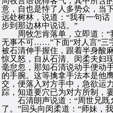
周牧言语说得客气，其中所含
意，自也是恃了人多势众，当
远处树林，说道：“我有一句话
步到那边林中说话。”
周牧怎肯落单，立即道：“我
无事不可……”下面“对人言”
被石清伸手握住，跟着半身酸
惊又怒，自从石清、闵柔夫妇
毫怠忽，那知石清说动手便动
的手腕。这等擒拿手法本是他
交，便落入对方手中，急欲运
踪，知道要穴已为对方所制，
石清朗声说道：“周世兄既允
了。”回头向闵柔道：“师妹，