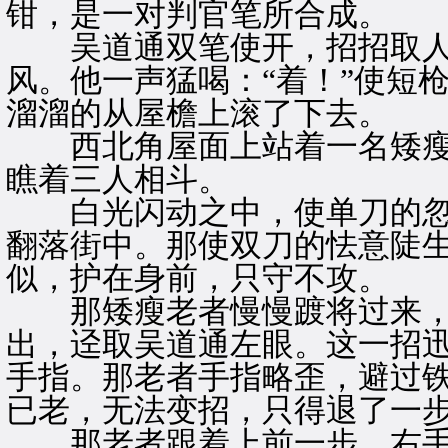
钳，是一对判官笔所合成。
吴道通双笔使开，招招取人
风。他一声猛喝：“着！”使短
溜溜的从屋檐上滚了下去。
西北角屋面上站着一名矮瘦
瞧着三人相斗。
白光闪动之中，使单刀的忽
翻落街中。那使双刀的怯意陡
似，护在身前，只守不攻。
那矮瘦老者慢慢踱将过来，
出，迳取吴道通左眼。这一招
手指。那老者手指略歪，避过
已老，无法变招，只得退了一
那老者跟着上前一步，右手