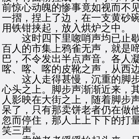
前惊心动魄的惨事竟如视而不
一摺，捏上了边，在一支黄砂
用铁钳挟起，放入烘炉之中。
这时四下里唿哨声均已止歇
百人的市集上鸦雀无声，就是
巴，不令发出半点声音。各人
喀、喀、喀的皮靴之声，从西
这人走得甚慢，沉重的脚步
心头之上。脚步声渐渐近来，
人影映在大街之上，随着脚步
呆了，只有那卖饼老者仍在做
忽而停住，那人上上下下的打
笑三声。