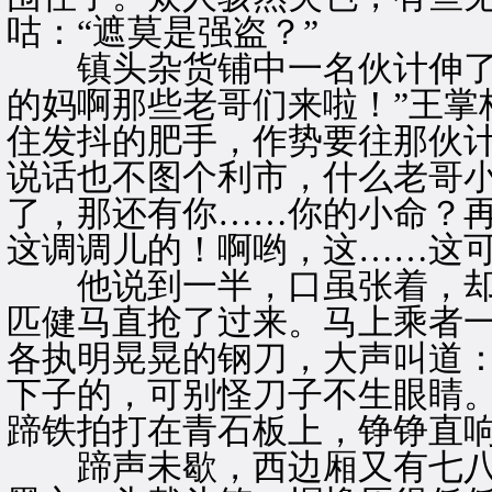
咕：“遮莫是强盗？”
镇头杂货铺中一名伙计伸了伸
的妈啊那些老哥们来啦！”王掌
住发抖的肥手，作势要往那伙计
说话也不图个利市，什么老哥
了，那还有你……你的小命？
这调调儿的！啊哟，这……这可
他说到一半，口虽张着，却
匹健马直抢了过来。马上乘者
各执明晃晃的钢刀，大声叫道：
下子的，可别怪刀子不生眼睛。
蹄铁拍打在青石板上，铮铮直
蹄声未歇，西边厢又有七八