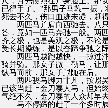
尺，月光便照在尸身脸上。那女
已得手了。”那男子马鞭一振，
死去不久，伤口血迹未凝，赶得
两匹马并肩向西驰去。八只
答，竟如一匹马奔驰一般。两
齐之极，也是美观之极，不论
受长期操练，是以奋蹄争驰之
两匹马越跑越快，一掠过汴
骑并骑。那女子微一勒马，让
纵马而前，那女子跟随在后。
两匹骏马脚力非凡，按照吴
已该当赶上金刀寨人马，但始
气绝不久，金刀寨的人众却早
马不停蹄的赶了一个多时辰