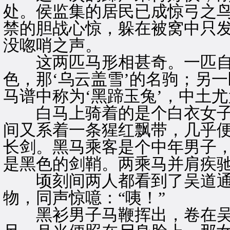
处。侯监集的居民已成惊弓之
禁的胆战心惊，躲在被窝中只
没唿哨之声。
这两匹马形相甚奇。一匹自
色，那‘乌云盖雪’的名驹；另
马谱中称为‘黑蹄玉兔’，中土
白马上骑着的是个白衣女子
间又系着一条猩红飘带，几乎
长剑。黑马乘客是个中年男子
是黑色的剑鞘。两乘马并肩疾
顷刻间两人都看到了吴道通
物，同声惊噫：“咦！”
黑衫男子马鞭挥出，卷在吴