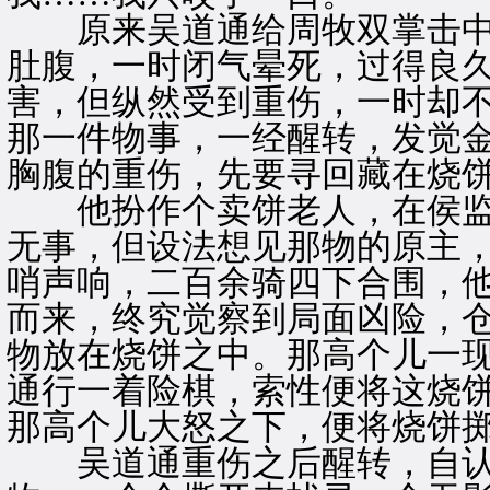
原来吴道通给周牧双掌击中
肚腹，一时闭气晕死，过得良
害，但纵然受到重伤，一时却
那一件物事，一经醒转，发觉
胸腹的重伤，先要寻回藏在烧
他扮作个卖饼老人，在侯监
无事，但设法想见那物的原主
哨声响，二百余骑四下合围，
而来，终究觉察到局面凶险，
物放在烧饼之中。那高个儿一现
通行一着险棋，索性便将这烧
那高个儿大怒之下，便将烧饼
吴道通重伤之后醒转，自认