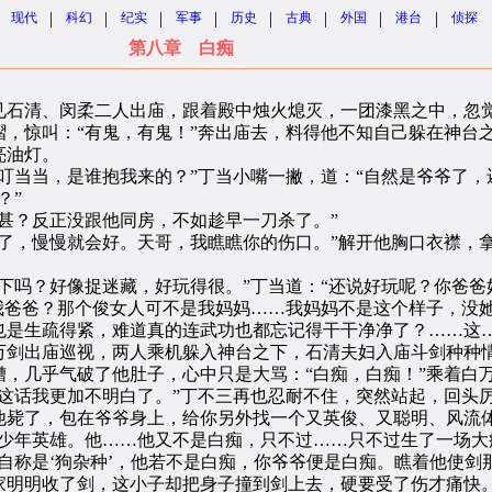
|
|
|
|
|
|
|
|
现代
科幻
纪实
军事
历史
古典
外国
港台
侦探
第八章 白痴
石清、闵柔二人出庙，跟着殿中烛火熄灭，一团漆黑之中，忽觉
，惊叫：“有鬼，有鬼！”奔出庙去，料得他不知自己躲在神台
亮油灯。
当当，是谁抱我来的？”丁当小嘴一撇，道：“自然是爷爷了，
？”
？反正没跟他同房，不如趁早一刀杀了。”
，慢慢就会好。天哥，我瞧瞧你的伤口。”解开他胸口衣襟，
吗？好像捉迷藏，好玩得很。”丁当道：“还说好玩呢？你爸爸
我爸爸？那个俊女人可不是我妈妈……我妈妈不是这个样子，没她
也是生疏得紧，难道真的连武功也都忘记得干干净净了？……这…
剑出庙巡视，两人乘机躲入神台之下，石清夫妇入庙斗剑种种情
，几乎气破了他肚子，心中只是大骂：“白痴，白痴！”乘着白
话我更加不明白了。”丁不三再也忍耐不住，突然站起，回头厉
他毙了，包在爷爷身上，给你另外找一个又英俊、又聪明、风流体
年英雄。他……他又不是白痴，只不过……只不过生了一场大
称是‘狗杂种’，他若不是白痴，你爷爷便是白痴。瞧着他使剑
家明明收了剑，这小子却把身子撞到剑上去，硬要受了伤才痛快