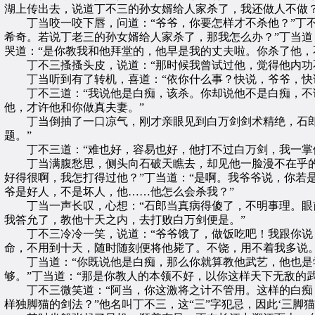
湖上传出去，说道丁不三的孙女婿给人家杀了，我还做人不做？
丁当咬一咬下唇，问道：“爷爷，你要怎样才不杀他？”丁不
希奇。若说丁老三的孙女婿给人家杀了，那我怎么办？”丁当道
哭道：“是你教我和他拜堂的，他早是我的丈夫啦。你杀了他，
丁不三搔搔头皮，说道：“那时候我曾试过他，觉得他内功不
丁当听到有了转机，喜道：“依你什么事？快说，爷爷，快
丁不三道：“我说他是白痴，该杀。你却说他不是白痴，不该
他，才许他和你做真夫妻。”
丁当倒抽了一口凉气，刚才亲眼见到白万剑剑术精绝，石郎如
题。”
丁不三道：“难也好，容易也好，他打不过白万剑，我一掌便
丁当满腹愁思，侧头向石破天瞧去，却见他一脸漫不在乎的神
好得很啊，我怎打得过他？”丁当道：“是啊。我爷爷说，你若
爷是好人，不是坏人，他……他怎么会杀我？”
丁当一声长叹，心想：“石郎当真病得傻了，不明事理。眼前
我答允了，教他十天之内，去打败白万剑便是。”
丁不三冷冷一笑，说道：“爷爷饿了，做饭吃吧！我跟你说：
命，不用到十天，随时随刻便将他毙了。不饶，用不着我多说。
丁当道：“你既说他是白痴，那么你就算教他武艺，他也是学不
够。”丁当道：“那是你教人的本领不好，以你这样天下无敌的
丁不三微笑道：“阿当，你这激将之计不管用。这样的白痴，
样独脚猫的剑法？”他名叫丁不三，这“三”字犯忌，因此‘三脚猫’