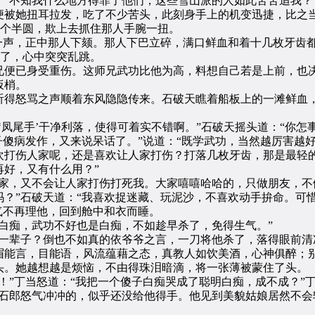
不知我什么地方得罪了他们，这些雪山派的人如此苦苦追我？
便被她扭耳拉发，吃了不少苦头，此刻身手上的机变迅捷，比之
红个半圆，欺上去抓住那人手腕一扭。
声，正中那人下颏。那人下巴立碎，满口鲜血和着十几枚牙齿
了，心中突突乱跳。
便已身受重伤。这师兄武功比他为高，料想自己若是上前，也决
扳梢。
得怒骂之声顺着东风隐隐传来。石破天瞧着船板上的一滩鲜血，
尾手’干净利落，使得可着实不错啊。”石破天摇头道：“你怎
子傻病发作，又来说呆话了。”说道：“既学武功，当然越厉害越好
欢打伤人家呢，还是喜欢让人家打伤？打落几枚牙齿，那是最轻
好，又有什么用？”
，又不会让人家打伤打死我。大家嘻嘻哈哈的，只做朋友，不做
？”石破天道：“我喜欢捉迷藏、玩泥沙，不喜欢动手拚命。可
气不再理他，回到舱中和衣而睡。
痴，武功不好也是白痴，不如趁早杀了，免得生气。”
辈子？倒也不如真的依爷爷之言，一刀将他杀了，落得眼前清
眉能言，目能语，风流蕴藉之态，真教人如饮美酒，心神俱醉；
头。她越想越是烦恼，不由得珠泪暗滴，将一张薄被蒙住了头。
丁当怒道：“我把一个傻子白痴哭成了聪明白痴，成不成？”丁
郎怒气冲冲的，似乎还没给他得手。他见到美貌姑娘居然不会