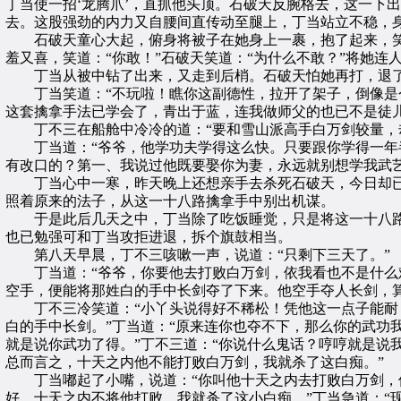
丁当使一招‘龙腾爪’，直抓他头顶。石破天反腕格去，这一下
去。这股强劲的内力又自腰间直传动至腿上，丁当站立不稳，
石破天童心大起，俯身将被子在她身上一裹，抱了起来，笑道
羞又喜，笑道：“你敢！”石破天笑道：“为什么不敢？”将她连
丁当从被中钻了出来，又走到后梢。石破天怕她再打，退了
丁当笑道：“不玩啦！瞧你这副德性，拉开了架子，倒像是个
这套擒拿手法已学会了，青出于蓝，连我做师父的也已不是徒儿
丁不三在船舱中冷冷的道：“要和雪山派高手白万剑较量，却
丁当道：“爷爷，他学功夫学得这么快。只要跟你学得一年半
有改口的？第一、我说过他既要娶你为妻，永远就别想学我武
丁当心中一寒，昨天晚上还想亲手去杀死石破天，今日却已
照着原来的法子，从这一十八路擒拿手中别出机谋。
于是此后几天之中，丁当除了吃饭睡觉，只是将这一十八路
也已勉强可和丁当攻拒进退，拆个旗鼓相当。
第八天早晨，丁不三咳嗽一声，说道：“只剩下三天了。”
丁当道：“爷爷，你要他去打败白万剑，依我看也不是什么难
空手，便能将那姓白的手中长剑夺了下来。他空手夺人长剑，算
丁不三冷笑道：“小丫头说得好不稀松！凭他这一点子能耐，
白的手中长剑。”丁当道：“原来连你也夺不下，那么你的武功
就是说你武功了得。”丁不三道：“你说什么鬼话？哼哼就是说
总而言之，十天之内他不能打败白万剑，我就杀了这白痴。”
丁当嘟起了小嘴，说道：“你叫他十天之内去打败白万剑，但
好，十天之内不将他打败，我就杀了这小白痴。”丁当急道：“