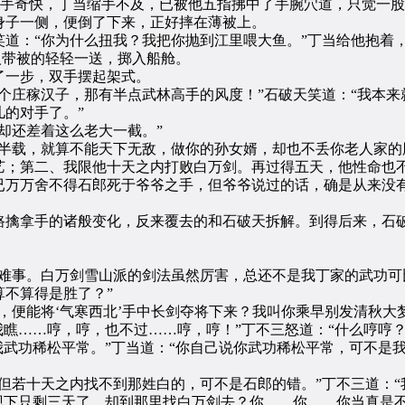
出手奇快，丁当缩手不及，已被他五指拂中了手腕穴道，只觉一
身子一侧，便倒了下来，正好摔在薄被上。
：“你为什么扭我？我把你抛到江里喂大鱼。”丁当给他抱着
人带被的轻轻一送，掷入船舱。
一步，双手摆起架式。
庄稼汉子，那有半点武林高手的风度！”石破天笑道：“我本来就
的对手了。”
还差着这么老大一截。”
载，就算不能天下无敌，做你的孙女婿，却也不丢你老人家的脸
艺；第二、我限他十天之内打败白万剑。再过得五天，他性命也不
万万舍不得石郎死于爷爷之手，但爷爷说过的话，确是从来没有
擒拿手的诸般变化，反来覆去的和石破天拆解。到得后来，石破
事。白万剑雪山派的剑法虽然厉害，总还不是我丁家的武功可
不算得是胜了？”
便能将‘气寒西北’手中长剑夺将下来？我叫你乘早别发清秋大
我瞧……哼，哼，也不过……哼，哼！”丁不三怒道：“什么哼哼？
我武功稀松平常。”丁当道：“你自己说你武功稀松平常，可不是我
若十天之内找不到那姓白的，可不是石郎的错。”丁不三道：“
现下只剩三天了，却到那里找白万剑去？你……你……你当真是不