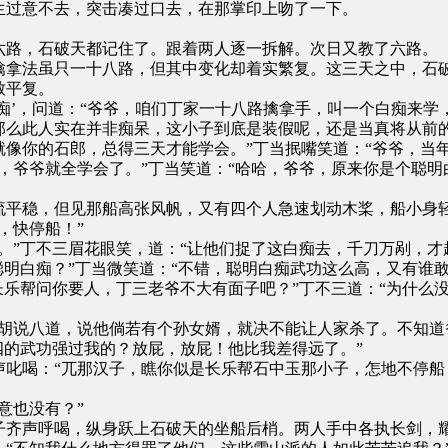
过意不去，突击凑过口去，在那掌印上吻了一下。
路，石破天都记住了。跟着两人逐一拆解。次日又教了六路。
拿法虽只一十八路，但其中变化却着实繁复。这三天之中，石破
致平复。
’，问道：“爷爷，咱们丁家一十八路擒拿手，叫一个白痴来学，
此人实在并非痴呆，这小子到底是装假呢，还是当真将从前的
像你的石郎，总得三天才能学会。”丁当抿嘴笑道：“爷爷，当
，爷爷就全学会了。”丁当笑道：“哈哈，爷爷，原来你是个聪明
平稳，但见那船高张风帆，又有四个人急速划动木桨，船小身轻
，快停船！”
”丁不三眉花眼笑，道：“让他们捉了这白痴去，千刀万剐，才趁
聪明白痴？”丁当微笑道：“不错，聪明白痴武功这么高，又有谁敢
长乐帮问你要人，丁三老爷不大有面子吧？”丁不三道：“为什么
说八道，说他倘若有个孙女婿，就决不能让人家杀了。不知道
四的武功强过我的？放屁，放屁！他比我差得远了。”
喝：“兀那汉子，瞧你似是长乐帮石中玉那小子，怎地不停船
意也没有？”
齐声呼喝，纵身跃上石破天的坐船后梢。两人手中各执长剑，