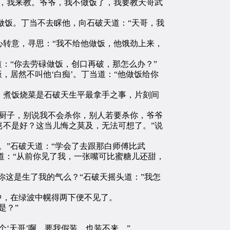
，我来教。爷爷，我不做饭了，我要教天哥武
做饭。丁当不去睬他，向石破天道：“天哥，我
转意，寻思：“我不给他做饭，他饿劲上来，
：“你去劳碌做饭，创口再破，那怎么办？”
居然不叫他‘白痴’。丁当道：“他做饭给你
煮饭烧菜是石破天生平最拿手之事，片刻间
厨子，别说我不会杀你，别人若要杀你，爷爷
不是好？这当儿悔之莫及，无法可想了。”说
”石破天道：“学会了去跟那白师傅比武
道：“从前你见了我，一张嘴可比蜜糖儿还甜，
这是生了我的气么？“石破天摇头道：”我怎
中，在绿波中幌得两下便不见了。
是？”
天哥’啊。要我假装，也装不来。”