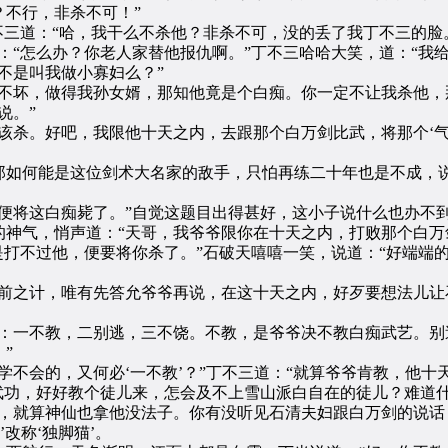
不行，非杀不可！”
三道：“哈，我干么不杀他？非杀不可，没的丢了我丁不三的脸
：“怎么办？你老人家替他报仇啊。”丁不三哈哈大笑，道：“我
不是叫我做小寡妇么？”
坏，做得我孙女婿，那知他竟是个白痴。你一定不让我杀他，
说。”
杀。好吧，我限他十天之内，去跟那个白万剑比武，将那个‘气
何能是这位剑术大名家的敌手，只怕再练二十年也是不成，说
将这白痴毙了。”自觉这题目出得甚好，这小子说什么也办不
气，悄声道：“天哥，我爷爷限你在十天之内，打败那个白万剑
是打不过他，便要将你杀了。”石破天嘻嘻一笑，说道：“好端端
之计，唯有先答允爷爷再说，在这十天之内，好歹要想法儿让石
一不教，二别逃，三不饶。不教，是爷爷决不教白痴武艺。别
”
会的，又何必‘一不教’？”丁不三道：“就算爷爷肯教，他十
武功，好好教个徒儿来，怎会及不上雪山派白自在的徒儿？难道
就算神仙也拿他没法子。你有没听见石清夫妇跟白万剑的说话
改称‘独脚猫’。