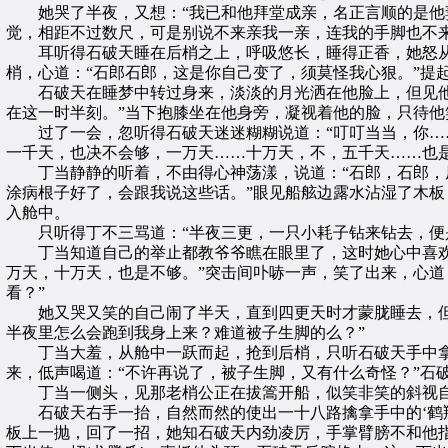
她哭了半夜，又想：“我已和他拜堂成亲，名正言顺的是他妻
觉，相距不过数尺，可是别说不来亲我一亲，连我的手脚也不
耳听得石破天睡在后梢之上，呼吸悠长，睡得正香，她怒从心
梢，心道：“石郎石郎，这是你自己变了，须莫怪我心狠。”提
石破天在睡梦中转过身来，淡淡的月光洒在他脸上，但见他脸
在这一时半刻。”当下抱膝坐在他身旁，凝视着他的脸，只待他
过了一会，忽听得石破天迷迷糊糊说道：“叮叮当当，你……
一千天，也决不会够，一万天……十万天，不，五千天……也是
丁当静静的听着，不由得心神荡漾，说道：“石郎，石郎，原
涂病根子好了，会跟我说这些话。”眼见船舷边露水沾湿了木
入舱中。
只听得丁不三骂道：“半夜三更，一只小耗子钻来钻去，便是
丁当知道自己的举止都教爷爷瞧在眼里了，这时她心中喜欢，
万天，十万天，也是不够。”突击间卟哧一声，笑了出来，心道
看？”
她又哭又笑的自己闹了半天，直到四更天时才蒙胧睡去，但睡
半夜里怎么会跑到我身上来？难道被子生脚的么？”
丁当大羞，从舱中一跃而起，抢到后梢，只听石破天手中拿着
来，低声喝道：“不许再说了，被子生脚，又有什么奇怪？”石
丁当一侧头，见那老梢公正在拔篙开船，似笑非笑的斜视自己
石破天右手一抬，自然而然的使出一十八路擒拿手中的‘鹤翔
板上一抛，回了一招，她知石破天内劲凌厉，手掌臂膀不和他