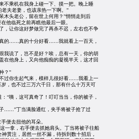
来不乘机在我身上碰一下、摸一把。晚上睡
老夫老妻，也该亲热一下啊。”
呆木头老公，留在世上何用？”悄悄走到后
要在他临死之前再瞧他最后一眼。
了，让你这好梦做完了再杀不迟，左右也不争
真的……真的十分好看……我就看上一百天，
跟我说了，岂不是好？唉，总有一天，你的胡
盖在他身上，又向他痴痴的凝视半天，这才回
种？”
不过你生起气来，模样儿很好看……我看上一
百岁，也不过三万六千日，那有什么十万天可
：“咦，这可真奇了！叮叮当当，你的被子，
子……”丁当满脸通红，夹手将被子抢了过
左手便去扭他的耳朵。
这一拿，右手便去抓她肩头。丁当将被子往船
全神贯注，居然一丝不漏，待拆到数十招后，