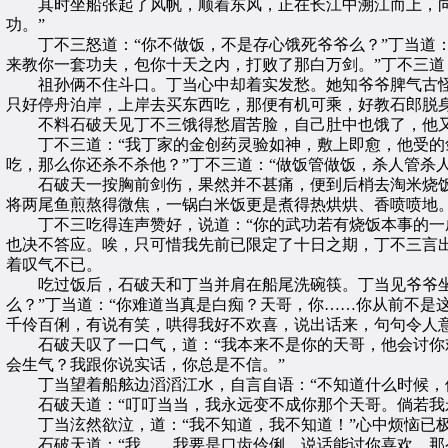
其时坐船张起了风帆，顺着东风，正在长江中溯江而上，向西
功。”
丁不三怒道：“你不做饭，不是存心饿死爷爷么？”丁当道：“
来教你一套功夫，包你十天之内，打败了那白万剑。”丁不三道
祖孙俩不住斗口。丁当心中却着实发愁。她知爷爷脾气古怪，
只好停舟泊岸，上岸去买东西吃，那便有机可乘，好教石郎脱身
不料石破天见丁不三饿得愁眉苦脸，自己肚中也饿了，他又怎
丁不三道：“我丁家的金创药灵验如神，敷上即愈，他受的剑创
吃，那么你还杀不杀他？”丁不三道：“做饭管做饭，杀人管杀
石破天一按胸前剑伤，果然并不甚痛，便到后梢去淘米烧饭
将两尾鱼煎熬得微焦，一锅白米饭更是煮得热烘烘、香喷喷地
丁不三吃得连声赞好，说道：“你的武功若有烧饭本事的一成
也决不答应。唉，只可惜我先前已限定了十日之期，丁不三言
着叹气不已。
吃过饭后，石破天和丁当并肩在船尾洗碗筷。丁当见爷爷坐在
么？”丁当道：“你难道当真是白痴？天哥，你……你从前不是
千伶百俐，有说有笑，哄得我好不欢喜，说出话来，句句令人意
石破天叹了一口气，道：“我本来不是你的天哥，他会讨你欢
会生气？我跟你说实话，你总是不信。”
丁当望着船舷边滔滔江水，自言自语：“不知道什么时候，他
石破天道：“叮叮当当，我永远变不成你那个天哥。倘若我永
丁当泫然欲泣，道：“我不知道，我不知道！”心中烦恼已极
石破天道：“我……我要是口齿伶俐，说话能讨你喜欢，那么