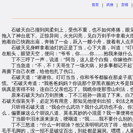
|
|
|
首页
武侠
言情
石破天自己撞到闵柔剑上，受伤不重，也不如何疼痛，眼见
拖入了神台底下。正惊异间，火光闪亮，见白万剑手中拿着火摺
抱着自己快跑出庙，奔驰了一会，跃入一艘小舟，接着有人点
石破天见身畔拿着油灯的正是丁当，心下大喜，叫道：“叮叮
在船头，眼望天空，便问：“爷爷，你……你……抱我来做什么
丁不三哼了一声，说道：“阿当，这人是个白痴，你嫁他作甚
丁当急道：“不，不！天哥生了一场大病，好多事都记不起了
再撕下自己衣襟，给他包扎了伤口。
石破天道：“谢谢你。叮叮当当，你和爷爷都躲在那桌子底下
慌。”石破天奇道：“我爸爸妈妈？你说那个穿黑衣服的大爷是
病真是害得不轻，连自己父亲也忘了。我瞧你使那雪山剑法，
原来石破天为白万剑所擒，丁不三祖孙一路追了下来。白万
石破天假装失手，必定另有用意，那知见他使剑出招，剑法之糟
只听得石破天道：“我会什么武功？我什么武功也不会。你这
么，偏要嫁这么个胡说八道、莫名其妙的小混蛋？我一掌便将
丁当眼中泪水滚来滚去，哽咽道：“我……我不要什么别的少
丁不三怒道：“什么一时胡涂？他父亲明明武功了得，他却自
毛手毛脚的，没一招不是破绽百出，到处都是漏洞。嘿嘿，人