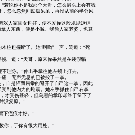
“若说你不是我那个天哥，怎么肩头上会有我
哥，怎么忽然间痴痴呆呆，再没从前的半分风
调戏人家闺女也好，便不爱你这般规规矩矩
而拿人东西，便是小贼。我偷人家老婆，也算
柱也撞断了。她“啊哟”一声，骂道：“死
幌，道：“天哥，原来你果然是在装假骗
理不理你。”伸出手掌往他左颊上打去。
痛，无声无息的已被按了一掌。
失，自是轻而易举的避开了自己这一掌，因此
又受到他内力的剧震。她左手抓住自己右掌，
厚，才受伤甚轻，但乌黑的掌印却终于留下了，
并没复原。”
留下疤痕才好。”
教你，于你有很大用处。”