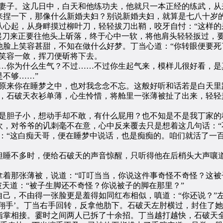
子。这几日中，白天和他练功夫，他就只一本正经的练武，从
来捏一下，那像什么新婚夫妇？别说新婚夫妇，就算是七八十岁的
起，从身畔摸过柳叶刀，轻轻拔刀出鞘，咬牙自忖：“这样的
起刀来正要往他头上斫落，终于心中一软，将他肩头轻轻扳过，
上笑容甚甜，不知在做什么好梦。丁当心道：“你转眼便要死
笑容一敛，挥刀便斫将下去。
你为什么生气？不过……不过你生起气来，模样儿很好看，是
不够……”
来你在睡梦之中，也对我念念不忘。这般好听和话若是白天里
板，石破天衣衫单薄，心生怜惜，将舱里一张薄被扯了出来，轻轻
胆子小，想动手却不敢，有什么屁用？也不知是不是我丁家的
对爷爷的讥刺毫不在意，心中反来覆去只是想着这几句话：“
：“这白痴天哥，便在睡梦中说话，也是痴痴的。咱们就活了一
不多时，便给石破天的声音惊醒，只听得他在后梢头大声嚷道
那张薄被，说道：“叮叮当当，你说这件事奇怪不奇怪？这被
破天道：“被子生脚还不奇怪？你说被子的脚在那里？”
，不由得一张脸更是羞得如同红布相似，嗔道：“你还说？”
手’。丁当右手回转，反拿他肋下。石破天左肘横过，封住了她
指掌相接。霎时之间两人已拆了十余招。丁当越打越快，石破天