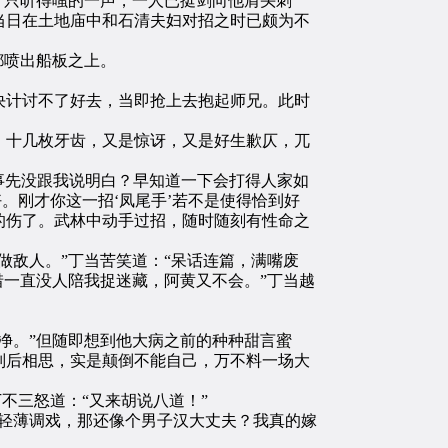
”只听得嗤的一声，一人已挺剑向他肩头刺
当日在土地庙中和石清夫妇对招之时已颇为不
都喷出船板之上。
计讨不了好去，当即抢上去抱起师兄。此时
十几枚牙齿，又是惊讶，又是好生歉仄，兀
事先没跟我说明白？早知道一下会打得人家如
。刚才你这一招‘凤尾手’若不是使得恰到好
的伤了。武林中动手过招，随时随刻有性命之
敌人。”丁当苦笑道：“呆话连篇，满嘴废
惜一直没人陪我捉迷藏，阿黄又不会。”丁当越
净。”但随即想到他大病之前的种种甜言蜜
别后相思，实是颠倒不能自己，万不料一场大
不三怒道：“又来胡说八道！”
轻薄调戏，那还像个男子汉大丈夫？我真的嫁