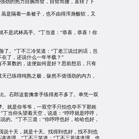
股强劲的热力自腕而臂，自臂而腰，直转了下
，虽是隔着一条被子，也不由得浑身酸软，又
不是武林高手。”丁当道：“恭喜，恭喜！你
了。”丁不三冷笑道：“丁老三说过的话，岂
在了，还说什么一年半载？”
不算数的，这便如何是好？思前想后，只有
天已练得纯熟之极，纵然不借强劲的内力，
比。石郎这套擒拿手练得差不多了。单凭一双
梦。就是你爷爷，一双空手只怕也夺不下那姓
”丁当仰头望着天空，说道：“哼哼就是哼哼，
说的。”丁不三道：“你哼哼也好，哈哈也好，
我说十天，就是十天。找得到也好，找不到也
讲道理。”丁不三笑道：“丁不三若讲道理，也