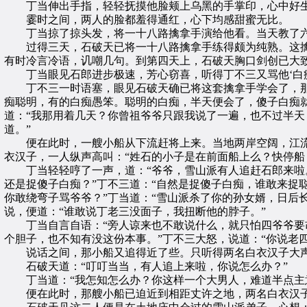
丁当伸出手指，轻轻抚摸他脸颊上乌黑的手掌印，心中好生
霎时之间，两人的脸都羞得通红，心下均感甜蜜无比。
丁当掠了掠头发，将一十八路擒拿手演给他看。当天教了六
过得三天，石破天已将一十八路擒拿手练得颇为纯熟。这擒
有时冷言冷语，讥嘲几句。到第四天上，石破天胸口剑创已大
丁当眼见石郎进步极速，芳心窃喜，听得丁不三又骂他‘白痴
丁不三一时语塞，眼见石破天确已将这套擒拿手学会了，那么
痴聪明，有的白痴愚笨。聪明的白痴，半天便会了，傻子白痴就
道：“我那用着几天？你曾祖爷爷只跟我说了一遍，也不过半天
道。”
便在此时，一艘小船从下流赶将上来。当地两岸空阔，江流
衣汉子，一人纵声高叫：“姓石的小子是在前面船上么？快停船
丁当轻轻哼了一声，道：“爷爷，雪山派有人追赶石郎来啦。
还是捉傻子白痴？”丁不三道：“自然是捉傻子白痴，谁敢来捉
你敢绕弯子骂爷爷？”丁当道：“雪山派杀了你的孙女婿，日后
说，便道：“谁敢说丁老三没面子，我扭断他的脖子。”
丁当自言自语：“旁人谅来也不敢说什么，就只怕四爷爷要胡
个胆子，也不知有没这份本事。”丁不三大怒，说道：“你说老
说话之间，那小船又追得近了些。只听得两名白衣汉子大声叱
石破天道：“叮叮当当，有人追上来啦，你说怎么办？”
丁当道：“我怎知怎么办？你这样一个大男人，难道半点主
便在此时，那艘小船已迫近到相距丈许之地，两名白衣汉子