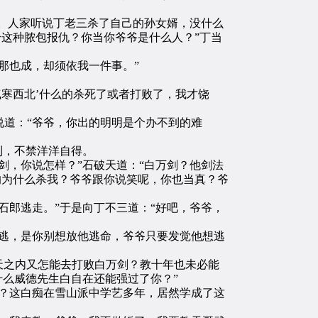
。人家听说丁老三杀了自己的孙女婿，没什么
给这种脓包报仇？你当你爷爷是什么人？”丁当
那也成，却须依我一件事。”
寒西北’什么的杀死了或者打败了，我才饶
道：“爷爷，你出的明明是个办不到的难
到，不禁洋洋自得。
，你说怎样？”石破天道：“白万剑？他剑法
的为什么杀我？爷爷跟你说笑呢，你也当真？爷
郎逃走。”于是向丁不三道：“好吧，爷爷，
逃，是你别想放他逃命，爷爷只要发觉他想逃
天之内又怎能去打败白万剑？教十年也未必能
什么威德先生白自在还能强过了你？”
？这白痴在雪山派中学艺多年，居然学成了这