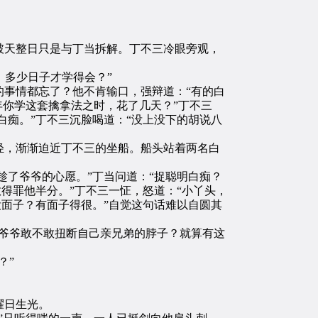
天整日只是与丁当拆解。丁不三冷眼旁观，
多少日子才学得会？”
事情都忘了？他不肯输口，强辩道：“有的白
年你学这套擒拿法之时，花了几天？”丁不三
白痴。”丁不三沉脸喝道：“没上没下的胡说八
，渐渐迫近丁不三的坐船。船头站着两名白
了爷爷的心愿。”丁当问道：“捉聪明白痴？
得罪他半分。”丁不三一怔，怒道：“小丫头，
没面子？有面子得很。”自觉这句话难以自圆其
爷爷敢不敢扭断自己亲兄弟的脖子？就算有这
？”
耀日生光。