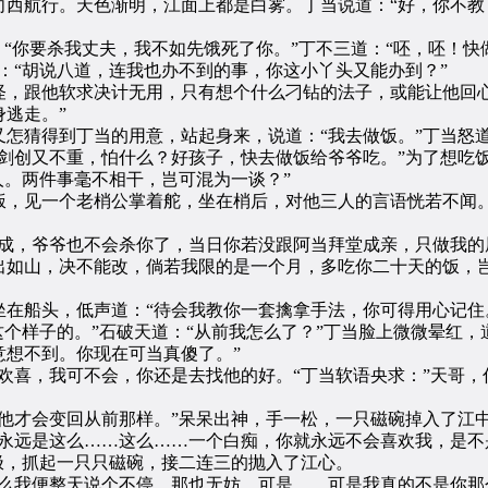
航行。天色渐明，江面上都是白雾。丁当说道：“好，你不教
你要杀我丈夫，我不如先饿死了你。”丁不三道：“呸，呸！快
：“胡说八道，连我也办不到的事，你这小丫头又能办到？”
跟他软求决计无用，只有想个什么刁钻的法子，或能让他回心
逃走。”
猜得到丁当的用意，站起身来，说道：“我去做饭。”丁当怒道
又不重，怕什么？好孩子，快去做饭给爷爷吃。”为了想吃饭，
人。两件事毫不相干，岂可混为一谈？”
，见一个老梢公掌着舵，坐在梢后，对他三人的言语恍若不闻。
。
，爷爷也不会杀你了，当日你若没跟阿当拜堂成亲，只做我的
出如山，决不能改，倘若我限的是一个月，多吃你二十天的饭，岂
船头，低声道：“待会我教你一套擒拿手法，你可得用心记住。
这个样子的。”石破天道：“从前我怎么了？”丁当脸上微微晕红，
想不到。你现在可当真傻了。”
喜，我可不会，你还是去找他的好。“丁当软语央求：”天哥，你
才会变回从前那样。”呆呆出神，手一松，一只磁碗掉入了江
远是这么……这么……一个白痴，你就永远不会喜欢我，是不
，抓起一只只磁碗，接二连三的抛入了江心。
我便整天说个不停，那也无妨。可是……可是我真的不是你那个‘