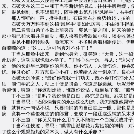
石破天见这二人便是在土地庙中会过的雪山派弟子，心想：“
来。石破天在这三日中和丁当不断拆解招式，往往手脚稍缓，
同，眼见剑到，也不遑细思，随手使出第八招‘凤尾手’，右手
那人“啊”的一声，撤手抛剑。石破天右肘乘势抬起，拍的一
石破天万万料不到这招‘凤尾手’竟如此厉害，不由得吓得呆
第二名雪山弟子本欲上前夹击，突见一霎之间，同来的师兄
那小船已和大船并肩而驶，那人挟着伤者跃回小船，喝令收篷
眼见小船掉转船头，顺流东下，不多时两船相距便远。但听
自喃喃的道：“这……这可当真对不住了！”
丁当从船舱中出来，走到他身旁，微笑道：“天哥，这一招‘凤
此厉害，这功夫我也就不学了。”丁当心头一沉，寻思：“这呆
处，他的长剑早已刺穿你的肩头。你不伤人，人便伤你。你喜
忧。你良心好，对方却良心不好，你若给人家一剑杀了。良心再
石破天沉吟道：“最好你教我一门功夫，既不会打伤打死人家
话！咱们学武之人，动上手便是拚命，你道是捉迷藏、玩泥沙吗
听越恼，嗔道：“你这胡涂蛋，谁跟你说话，就倒足了霉。”赌
丁不三道：“是吗？我说他是白痴，终究是白痴。武功好是白
丁当寻思：“石郎倘若真的永远这么胡涂，我怎能跟他厮守一
语，就算他一句话不说，只要悄悄的向自己瞧上一眼，那也是
病，竟将一个英俊机变的俏郎君，变成了一段迂腐迟钝的呆木
丁不三道：“你哭又有什么用？又不能把一个白痴哭成才子！”
丁当不住饮泣，寻思：“瞧雪山派那花万紫姑娘的神情，对石
了这么个规规矩矩的呆木头，做人有什么乐趣？”