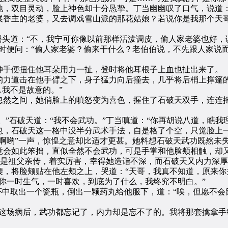
双目灵动，脸上神色却十分恳挚。丁当幽幽叹了口气，说道：
展香主的老婆，又去调戏雪山派的那花姑娘？若说你是我那个天
头道：“不，我宁可你像以前那样活泼调皮，偷人家老婆也好，
时便问：“偷人家老婆？偷来干什么？老伯伯说，不先跟人家说
手便扭住他耳朵用力一扯，登时将他耳根子上血也扯出来了。
道击在他手臂之下，身子猛力向后撞去，几乎将后梢上撑篷的木
…我不是故意的。”
之间，她俏脸上的嗔怒变为喜色，握住了石破天双手，连连摇
”石破天道：“我不会武功。”丁当嗔道：“你再胡说八道，瞧我
，石破天这一格中没半分武术手法，自是格了个空，只觉脸上一
哟”一声，惊惶之意却比适才更甚。她料想石破天武功既然未
竟会如此笨拙，直似全然不会武功，可是手掌和他脸颊相触，却
’是祖父亲传，着实厉害，幸得她造诣不深，而石破天又内力深
，将脸颊贴在他左颊之上，哭道：“天哥，我真不知道，原来你
一时生气，一时喜欢，到底为了什么，我终究不明白。”
中取出一个瓷瓶，倒出一颗药丸给他服下，道：“唉，但愿不会
场病后，武功都忘记了，内力却是忘不了的。我将那套擒拿手