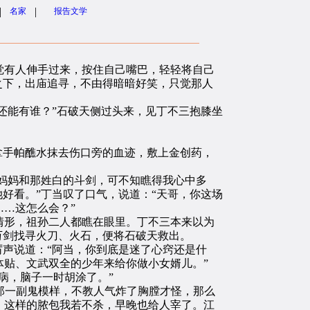
|
|
名家
报告文学
有人伸手过来，按住自己嘴巴，轻轻将自己
之下，出庙追寻，不由得暗暗好笑，只觉那人
还能有谁？”石破天侧过头来，见丁不三抱膝坐
拿手帕醮水抹去伤口旁的血迹，敷上金创药，
妈妈和那姓白的斗剑，可不知瞧得我心中多
好看。”丁当叹了口气，说道：“天哥，你这场
…这怎么会？”
形，祖孙二人都瞧在眼里。丁不三本来以为
万剑找寻火刀、火石，便将石破天救出。
声说道：“阿当，你到底是迷了心窍还是什
贴、文武双全的少年来给你做小女婿儿。”
病，脑子一时胡涂了。”
那一副鬼模样，不教人气炸了胸膛才怪，那么
。这样的脓包我若不杀，早晚也给人宰了。江