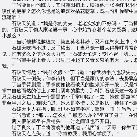
丁当凝目向他瞧去，其时朝阳初上，映得他一张脸红彤彤地，
咬伤的疤痕？怎么你也是这般喜欢拈花惹草，既去勾引你帮中
流潇洒？”
石破天笑道：“我是你的丈夫，老老实实的不好吗？”丁当摇
的。”石破天于偷人家老婆一事，心中始终存着个老大疑窦，这
小贼么？”
丁当听他越说越缠夹，简直莫名其妙，忍不住怒火上冲，伸
石破天吃痛不过，反手格出。丁当只觉一股大得异呼寻常的力
鬼，打老婆么？使这么大力气。”石破天忙道：“对不起！我…
丁当望手臂上看去，只见已肿起了又青又紫的老大一块，忽然
我。”
石破天愕然：“装什么假？”丁当道：“你武功半点也没失去。
石破天一侧头，伸掌待格，但丁当是家传的掌法，去势飘忽
丁当手臂剧震，手掌便如被石破天的脸颊弹开一般，又是“啊
掌中自然而然的使上了本门阴毒的柔力，那料到石破天这一格
只见石破天左颊上一个黑黑的小手掌印陷了下去。她这‘黑煞掌
非至半月之后，难以消退。她又是疼惜，又是歉仄，搂住了他腰
石破天玉人在抱，脸上也不如何疼痛，叹道：“叮叮当当，你
丁当急道：“那……怎么办？那怎么办？”坐直了身子，在怀
两人偎依着坐在后梢头，一时之间谁也不开口。
过了良久，丁当将嘴凑到他耳边，低声道：“天哥，你生了这
石破天点点头，道：“你肯教我，我用心学便了。”