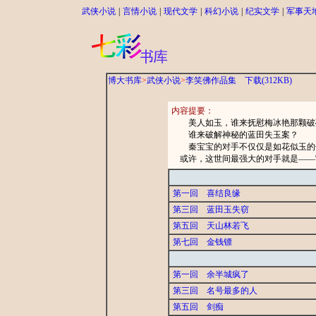
武侠小说
|
言情小说
|
现代文学
|
科幻小说
|
纪实文学
|
军事天
博大书库
>
武侠小说
>
李笑佛作品集
下载(312KB)
内容提要：
美人如玉，谁来抚慰梅冰艳那颗破
谁来破解神秘的蓝田失玉案？
秦宝宝的对手不仅仅是如花似玉的倾
或许，这世间最强大的对手就是——
第一回 喜结良缘
第三回 蓝田玉失窃
第五回 天山林若飞
第七回 金钱镖
第一回 余半城疯了
第三回 名号最多的人
第五回 剑痴