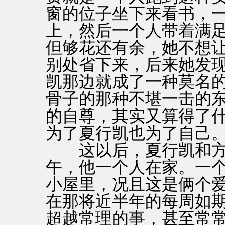
窗的位子坐下来看书，
上，然后一个人带着满
但够花还有余，她不想
别处省下来，后来她发
凯那边就成了一种莫名
骨子的那种不堪一击的
的自尊，其实又算得了
为了夏行凯也为了自己
这以后，夏行凯和方
午，他一个人在家。一
小屋里，况且这是俩个
在那将近半年的每周如
超越常理的事，甚至常