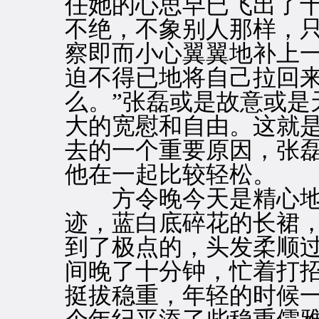
任她的心思早已飞出了
不绝，不象别人那样，
察即而小心翼翼地补上一
迫不得已地将自己拉回来
么。”张磊或是故意或是
大的宽慰和自由。这就
去的一个重要原因，张
他在一起比较轻松。
方令晚今天是精心地
迹，蓝白底碎花的长裙
到了极点的，头发柔顺
间晚了十分钟，忙着打
挺拔稳重，年轻的时候