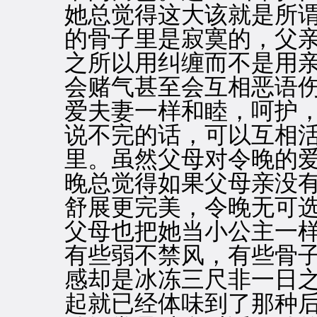
她总觉得这大该就是所
的骨子里是寂寞的，父
之所以用纠缠而不是用
会赌气甚至会互相恶语
爱夫妻一样和睦，呵护
说不完的话，可以互相
里。虽然父母对令晚的
晚总觉得如果父母亲没
舒展更完美，令晚无可
父母也把她当小公主一
有些弱不禁风，有些骨
感却是冰冻三尺非一日
起就已经体味到了那种