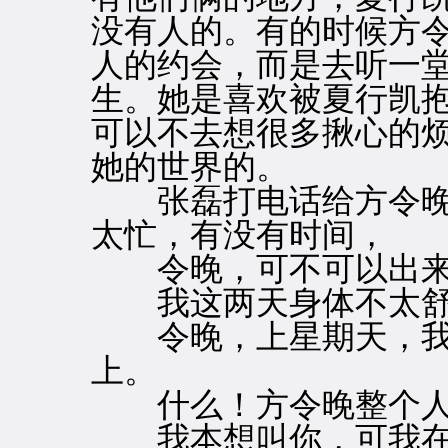
没有人的。有的时候方
人的约会，而是去听一
生。她是喜欢被夏行凯
可以不去想很多揪心的
她的世界的。
张磊打电话给方令晚
太忙，有没有时间，
令晚，可不可以出来
我这两天身体不太舒
令晚，上星期天，我
上。
什么！方令晚整个人
我本想叫你，可我在