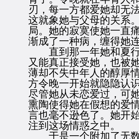
刃，每一方都爱她却无
这就象她与父母的关系
局。她的寂寞使她一直
渐成了一种病，缠得她
直到那一年她和夏行
又能真正接受她，也被
薄却不失中年人的醇厚
方令晚一开始就隐隐认
尽管她从未恋爱过，可
熏陶使得她在假想的爱
言也毫不逊色了。她开
注到这场情惑之中。
于是一个附加了无数