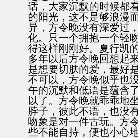
话，大家沉默的时候都
的阳光，这不是够浪漫
异，方令晚没有深爱过
化。只一个拥抱一个轻
得这样刚刚好。夏行凯
多年以后方令晚回想起
是想要切肤的爱，最好
不可以，方令晚似乎也
午的沉默和低语是蕴含
以了。方令晚就乖乖地
脖子，彼此不语，也没
吻象是对一件古玩。方
些不能自持，便也小心