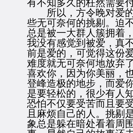
有不知多久的枉然需要
所以，方令晚对爱的
些无可奈何的挑剔。迫
总是被一大群人簇拥着
我没有感觉到被爱，真
前是爱的，可觉得这份
难度就无可奈何地放弃
喜欢你，因为你美丽，
登峰造极的地步，而爱
是要轻松的，很少有人
恐怕不仅要受苦而且要
且麻烦自己的人。挑剔
象总是躲在暗处看着周