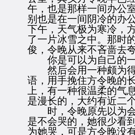
午，也是那样一间办公
别也是在一间阴冷的办
下午，天气极为寒冷，
了一片冰雪之中。那时
俊，令晚从来不吝啬去
你是可以为自己的一
然后会用一种颇为得
语，用手挽住方令晚的
上，有一种很温柔的气
是漫长的，大约有近二
时，令晚原先以为会
是不会哭的，她很少看
为她哭，可是方令晚没