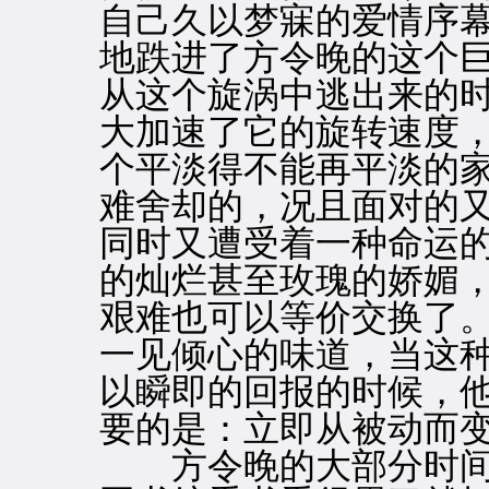
自己久以梦寐的爱情序
地跌进了方令晚的这个
从这个旋涡中逃出来的
大加速了它的旋转速度
个平淡得不能再平淡的
难舍却的，况且面对的
同时又遭受着一种命运
的灿烂甚至玫瑰的娇媚
艰难也可以等价交换了
一见倾心的味道，当这
以瞬即的回报的时候，
要的是：立即从被动而
方令晚的大部分时间