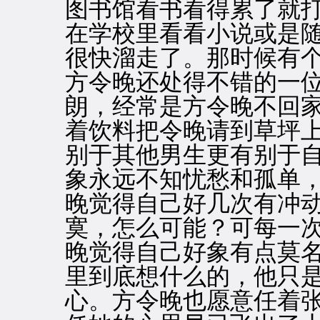
图书馆看书看得累了就
在学校里看看小说或是
很快溜走了。那时候有
方令晚还处得不错的一
朗，经常是方令晚不回
着饮料把令晚请到草坪
别于其他男生更有别于
象永远不知忧愁和孤单
晚觉得自己好几次有冲
寞，怎么可能？可每一
晚觉得自己好象有点莫
里到底想什么的，他只
心。方令晚也愿意任着