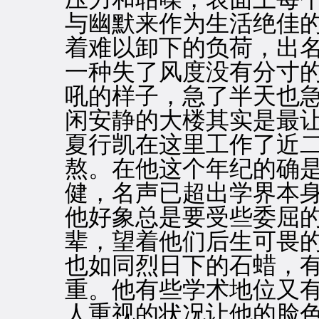
与幽默来作为生活绝佳
着难以卸下的负荷，出
一种失了风度没有分寸
吼的样子，急了半天也
闲安静的大楼其实是最
夏行凯在这里工作了近
熬。在他这个年纪的确
健，名声已超出学界本
他好象总是要受些委屈
辈，望着他们后生可畏
也如同烈日下的石蜡，
重。他有些学术地位又
人重视的状况让他的脸