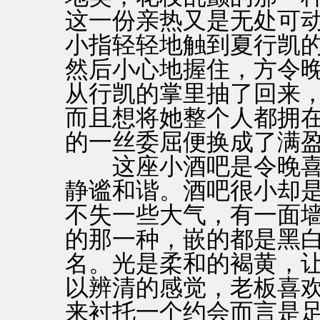
这一份亲热又是无处可
小指轻轻地触到夏行凯
然后小心地握住，方令
从行凯的掌里抽了回来
而且想将她整个人都拥
的一丝委屈便换成了满
这座小酒吧是令晚喜
静谧和谐。酒吧很小却
不失一些大气，有一面
的那一种，嵌的都是黑
名。光是柔和的褐黄，
以辨清的感觉，老板喜
来衬托一个约会而言是