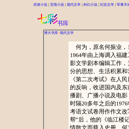
武侠小说
|
言情小说
|
现代文学
|
科幻小说
|
纪实文学
|
军事天
博大书库
>
现代文学
何为，原名何振业，1
1964年由上海调入福
影文学剧本编辑工作，
分的思想、生活积累和艺
《第二次考试》在人民
的反响，收进国内及东
播剧、广播小说及电影
时隔20多年之后的19
考语文试卷用作作文改写
帮”后，他的《临江楼
情散文而载入史册。何