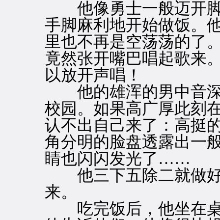
他像勇士一般迈开脚
手脚麻利地开始做饭。
里也不再是空荡荡的了
竟然张开嘴巴唱起歌来
以放开声唱！
他的雄浑的男中音深
校园。如果高广厚此刻
认不出自己来了：高挺
角分明的脸盘透露出一
睛也闪闪发光了……
他三下五除二就做好
来。
吃完饭后，他坐在桌