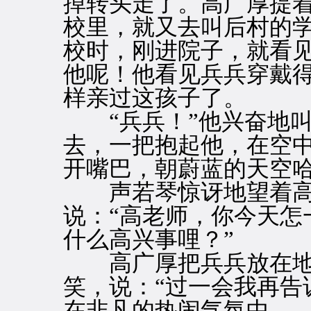
掉转头走了。高广厚提
校里，就又去叫后村的
校时，刚进院子，就看
他呢！他看见兵兵穿戴
样亲过这孩子了。
“兵兵！”他兴奋地叫
去，一把抱起他，在空
开嘴巴，朝蔚蓝的天空
声若琴惊讶地望着高
说：“高老师，你今天怎
什么高兴事哩？”
高广厚把兵兵放在地
笑，说：“过一会我再告
在非凡的热闹气氛中。