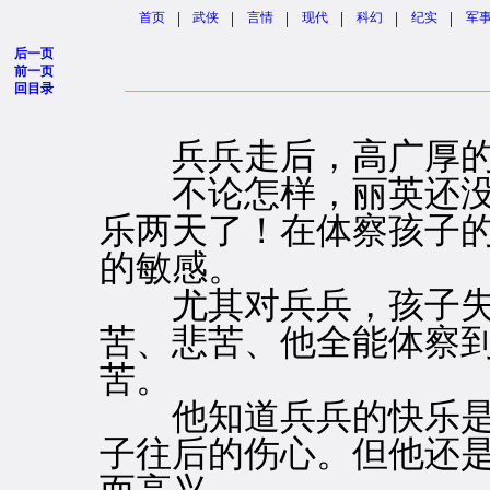
|
|
|
|
|
|
首页
武侠
言情
现代
科幻
纪实
军
后一页
前一页
回目录
兵兵走后，高广厚的
不论怎样，丽英还没
乐两天了！在体察孩子
的敏感。
尤其对兵兵，孩子失
苦、悲苦、他全能体察
苦。
他知道兵兵的快乐是
子往后的伤心。但他还