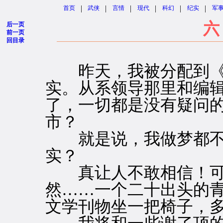
|
|
|
|
|
|
首页
武侠
言情
现代
科幻
纪实
军
六
后一页
前一页
回目录
昨天，我被分配到《
实。从系领导那里和编
了，一切都是没有疑问
市？
就是说，我做梦都不
实？
真让人不敢相信！可
然……一个二十出头的
文学刊物坐一把椅子，