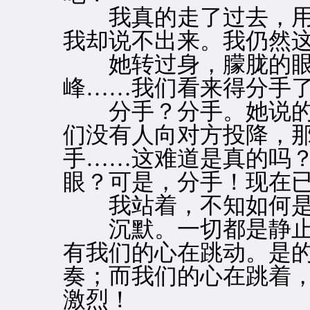
我真的走了过去，用
我却说不出来。我仍然这
她转过身，朦胧的眼睛
峰……我们看来得分手了
分手？分手。她说的
们没有人向对方投降，
手……这难道是真的吗
眼？可是，分手！现在
我站着，不知如何是
沉默。一切都是静止
有我们的心在跳动。是
奏；而我们的心在跳着
激烈！