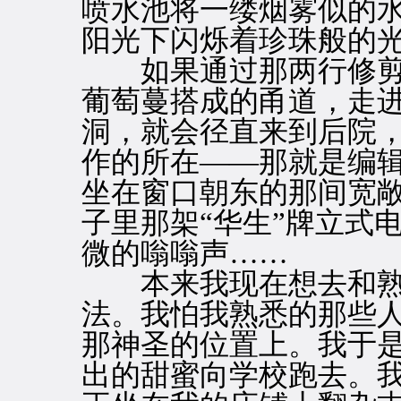
喷水池将一缕烟雾似的
阳光下闪烁着珍珠般的
如果通过那两行修剪
葡萄蔓搭成的甬道，走
洞，就会径直来到后院
作的所在——那就是编
坐在窗口朝东的那间宽
子里那架“华生”牌立式
微的嗡嗡声……
本来我现在想去和熟
法。我怕我熟悉的那些
那神圣的位置上。我于
出的甜蜜向学校跑去。