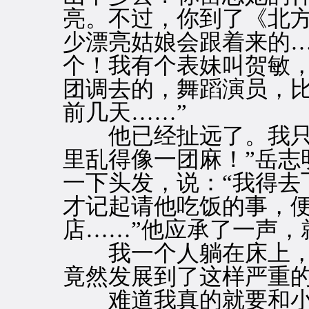
亮。不过，你到了《北
少漂亮姑娘会跟着来的
个！我有个表妹叫贺敏
团调去的，舞蹈演员，
前几天……”
他已经扯远了。我只好
里乱得像一团麻！”岳志
一下头发，说：“我得去
才记起请他吃饭的事，便
店……”他应承了一声，
我一个人躺在床上，
竟然发展到了这样严重
难道我真的就要和小