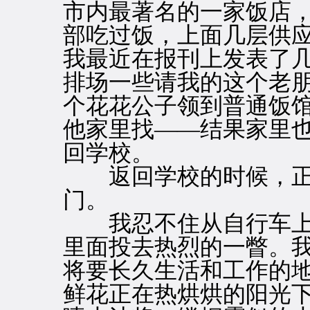
市内最著名的一家饭店
部吃过饭，上面几层供
我最近在报刊上发表了
排场一些请我的这个老
个花花公子领到普通饭
他家里找——结果家里
回学校。
返回学校的时候，正
门。
我忍不住从自行车上
里面投去热烈的一瞥。
将要长久生活和工作的
鲜花正在热烘烘的阳光