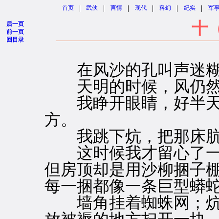
|
|
|
|
|
|
首页
武侠
言情
现代
科幻
纪实
军
十
后一页
前一页
回目录
在风沙的孔叫声迷糊
天明的时候，风仍然
我睁开眼睛，好半天
方。
我跳下炕，把那床肮
这时候我才留心了一
但房顶却是用沙柳捆子
每一捆都像一条巨型蟒
墙角挂着蜘蛛网；炕