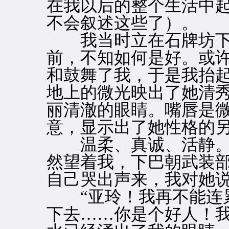
在我以后的整个生活中
不会叙述这些了）。
我当时立在石牌坊下
前，不知如何是好。或
和鼓舞了我，于是我抬
地上的微光映出了她清
丽清澈的眼睛。嘴唇是
意，显示出了她性格的
温柔、真诚、活静。“
然望着我，下巴朝武装
自己哭出声来，我对她
“亚玲！我再不能连累
下去……你是个好人！我