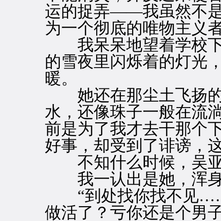
运的捉弄——我虽然不
为一个彻底的唯物主义
我呆呆地望着学校下
的雪夜里闪烁着的灯光
暖。
她还在那尘土飞扬的
水，还像珠子一般在流
前是为了我才去干那个
好事，却受到了诽谤，
不知什么时候，吴亚
我一认出是她，浑身
“到处找你找不见……
做活了？亏你还是个男子