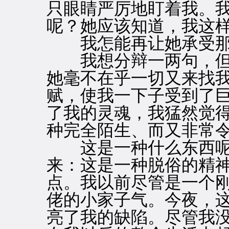
只眼睛严厉地盯着我。
呢？她应该知道，我这
我怎能再让她承受那
我想分辩一两句，但
她毫不在乎一切又来找
赋，使我一下子受到了
了我的灵魂，我猛然觉
种完全陌生、而又非常
这是一种什么东西呢
来：这是一种脱俗的精
点。我以前尽管是一个
佬的小家子气。今夜，
亮了我的缺陷。尽管我