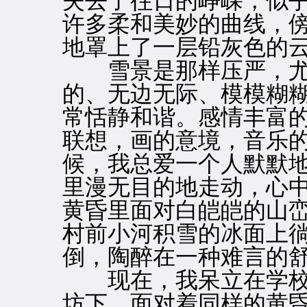
失去了往日的峥嵘，似
许多柔和美妙的曲线，
地罩上了一层铅灰色的
雪景是那样压严，尤
的、无边无际、模模糊
常恬静和谐。感情丰富
联想，画的意境，音乐
候，我总爱一个人默默
里漫无目的地走动，心
黄昏里面对白皑皑的山
村前小河积雪的冰面上
倒，陶醉在一种难言的
现在，我呆立在学校
坊下，面对着同样的黄