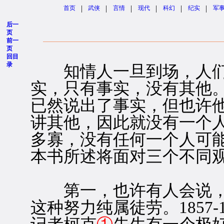
|
|
|
|
|
|
首页
武侠
言情
现代
科幻
纪实
军
后一
页
前一
页
回目
录
知情人一旦到场，人们
实，只有事实，没有其他
已然说出了事实，但也许
讲其他，因此就没有一个
多寡，没有任何一个人可
本书所述将面对三个不同
第一，也许有人会说，
这种努力纯属徒劳。1857