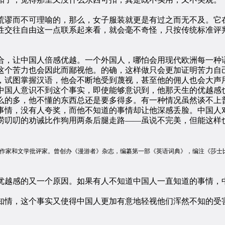
谬而不可理喻的，那么，女子服装就更是有过之而无不及。它
性交往自由这一点联系起来看，就会毫不奇怪，只按传统标准评
，让中国人倍感优越。一个外国人，哪怕会用现代欧洲每一种语
这个苦力也会因此而鄙视他。的确，这样做只会更加证明苦力自
试图掌握汉语，他会不断地受到蔑视，甚至他的佣人也会大声用“
中国人意识不到这个事实，即使能够意识到，他那天生的优越感
么的多，他不懂的东西总还是要多得多。有一种情况虽然谈不上
事情，没有人夸奖，而他不知道的事情却让他深感丢脸。中国人
唠叨叨的劝诫比作狗用两条后腿走路——虽说不完美，但能这样
—1784），英国作家和文学批评家。曾创办《漫游者》杂志，编纂第一部《英语词典》，编注
越感的又一个原因。如果有人不知道中国人一直知道的事情，
，这个事实又使得中国人更加有意地轻视他们浑然不知的受害