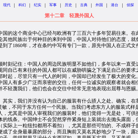
|
|
|
|
|
|
|
|
现代
科幻
纪实
军事
历史
古典
外国
港台
侦探
第十二章 轻蔑外国人
国的这个商业中心已经与欧洲有了三百六十多年贸易往来。在此
论其他民族出于何种目的来到中国，中国人对待他们的态度，就
到了1860年，才在条约中写有专门一款，原先中国人在正式文件
时刻记住：中国人的周边民族明显不如他们，多年以来一直受这
现同自己有来往的外国人都可以在威胁哄骗之下满足自己的要求
那时起，尽管只有一代人的时间，中国却已经发生了极大的变化
中国人有多少广泛而亲密的交往，任何一位诚实的观察者就会相
并不轻蔑我们，他们也会在交往中经常无意地表现出屈尊与恩赐
其实，我们并没有认为自己的服装有什么骄人之处。确实，在我
作灵敏，不同于东方任何一个民族。当我们考虑东方人的服装式样
人，尤其是中国人审视我们的服装时，他们觉得一无是处，可供
体的线条。中国绅士不会贸然穿件紧身短上装就出去抛头露面，
（实际上一粒纽扣都用不着扣），尤其是那些可怕的、不成样子的
便成了全身最暴露的部分，而且胸前又莫名其妙地少了一块，露
扣子，觉得那里又没什么东西可扣，真是既不实用，又不美观。