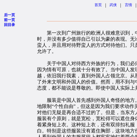
|
|
|
首页
武侠
言情
后一页
前一页
回目录
第一次到广州旅行的欧洲人很难意识到，中
时，并没有多少值得自己引以为豪的表现。无
蛮人，并且用对待野蛮人的方式对待他们。只是
允许了。
关于中国人对待西方外族的行为，我们必须
因为情有可原，也就十分有效了。当中国人发
越，依旧我行我素，直到外国人占领北京。从
了外来文明和外国人的价值。然而，用不到与
态度，都不能说是尊敬的。即使中国人实际上
服装是中国人首先感到外国人奇怪的地方。
地限制“个性自由”，但这是因为我们要求动
对他们无疑是再合适不过的了。但是，当东方
服装有个原则，就是宽松，宽松得可以遮住身
着紧身短上衣。这种短上衣，还有双排扣礼服
白。特别是这些服装没有遮住胸部，这块地方
人看到外国人的衣服尾巴上都牢牢地钉着两个