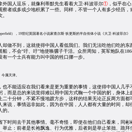
外国人逗乐，就像利蒂默先生看着大卫·科波菲尔
①
，似乎在心
观察者或多或少地积累了一些。同样，不管一个人有多少经历，
次。
 Copperfield），19世纪英国著名小说家查尔斯·狄更斯的半自传体小说《大卫·科波菲尔》
却做不到，这就使得中国人看低我们。我们无法吃他们吃的东
船，不会“吁、吁”地使唤骡子干活。众所周知，英军炮队在18
没有一个士兵有能力叫中国的牲口挪一步。
，今属天津。
也不能适应在我们看来是更为重要的事情，这使得中国人几乎不
躬，而是总的来说觉得难以用中国方式鞠一个中国的躬，身体上
上二十分钟，不紧不慢地踱方步，这样的结果无论正反两方面都可
人来说，事情远非如此，因为在中国，人人都有大量的时间，却
人的。
下时间去干其他事情。毫不奇怪，即使在他们自己看来，同彬彬
、举止：前者是长袍飘逸、行为优雅，后者则是举止笨拙、跪拜