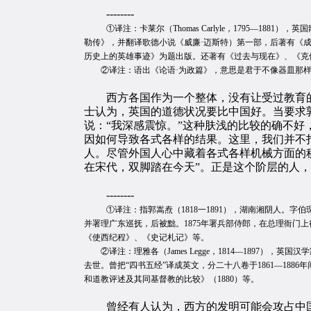
--------
①译注：卡莱尔（Thomas Carlyle，1795—
勒传》，并翻译歌德小说《威廉·迈斯特）第一部，后著有《成
历史上的英雄事迹》为题出版。还著有《过去与现在》、《克
②译注：语出《论语·为政篇》，意思是君于不像器皿那样
西方各国作为一个整体，没有让受过教育的
士认为，英国的道德状况要比中国好。当要求
说：“我深感震惊。”这种肤浅的比较的确不
因如何导致各式各样的结果。这里，我们并不
人。尽管外国人心中藏着各式各样机械方面的
在宋代，双脚踏在今天”。正是这个阶层的人
--------
①译注：指郭嵩焘（1818一1891），湖南湘阴人。字伯
并署理广东巡抚，后被黜。1875年署兵部侍郎，在总理衙门
《使西纪程》、《史记札记》等。
②译注：理雅各（James Legge，1814—1897），英
去世。曾把“四书五经”译成英文，分二十八卷于1861—188
和道教评述及其同基督教的比较》（1880）等。
曾经有人认为，西方的发明可能会攻占中国。