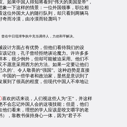
。如果中国人得知将看到“伟大的美国皇帝”，
想象一下这样的情景：一位外国领事，职位相
看这位外国大人的随行队列，却只看到两辆马
好奇而冷漠，由冷漠而轻蔑吗？
年来中国游历。曾在中日琉球争执中充当调停人，力劝和平解决。
械设计方面占有优势，但他们看待我们的设
应该记住，孔子曾经拒绝谈论魔力。许许多多
样本，很少例外，但却可能被迫采用。他们不
又不愿意采用西方的方法。如果一定要让他们
久的’、令人敬畏的“强国”。这种趋势是直接
。中国的一些学者和政治家，显然是意识到了
发展到了很高的程度，但现代中国人不幸地让
①
喜欢的话来说，人们视这些人为“王”，并这样
绝不会忘记外国人会的这项技能；但是，他们
在他们看来，理想的学人应该是咬文嚼字的老
书），靠教书保持身心一体，因为“君子不