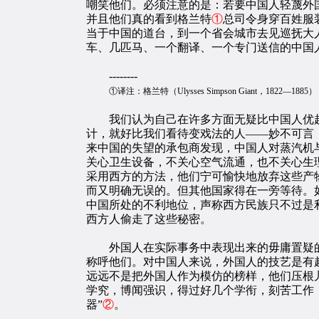
嘲笑他们。必须注意的是：若要中国人轻蔑外
并且他们真的看到格兰特
①
总司令身穿百姓服
当于中国的道台，到一个省会城市去见巡抚大
车、几匹马、一个翻译、一个专门送信的中国
--------
①译注：格兰特（Ulysses Simpson Giant，
我们认为自己在许多方面无疑比中国人优越
计，就好比我们看待变戏法的人——妙不可言
来中国的失望的承包商发现，中国人对蒸汽机
关心卫生设备，不关心空气流通，也不关心生
采用西方的方法，他们宁可愉快地放弃这些产
而又明确无误的。但其他国家得在一旁等待。
中国所处的不利地位，声称西方民族只不过是
西方人偷走了这些秘密。
外国人在实际事务中表现出来的毋庸置疑的能
称呼他们。对中国人来说，外国人的技艺是有
远远不是把外国人作为模仿的榜样，他们压根
学究，博闻强识，得过好几个学衔，刻苦工作
器”
②
。