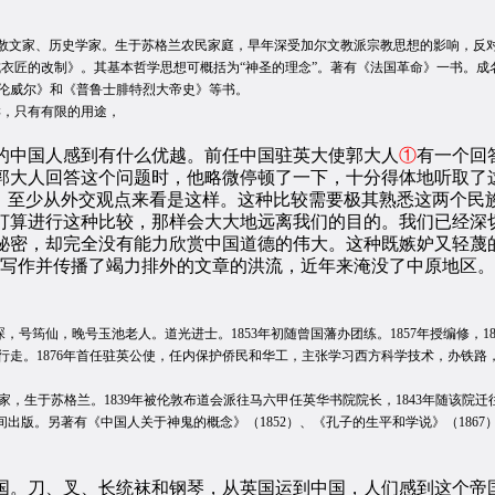
1881），英国散文家、历史学家。生于苏格兰农民家庭，早年深受加尔文教派宗教思想的影响
衣匠的改制》。其基本哲学思想可概括为“神圣的理念”。著有《法国革命》一书。成名
伦威尔》和《普鲁士腓特烈大帝史》等书。
，只有有限的用途，
中国人感到有什么优越。前任中国驻英大使郭大人
①
有一个回
郭大人回答这个问题时，他略微停顿了一下，十分得体地听取了
好，至少从外交观点来看是这样。这种比较需要极其熟悉这两个民
打算进行这种比较，那样会大大地远离我们的目的。我们已经深
秘密，却完全没有能力欣赏中国道德的伟大。这种既嫉妒又轻蔑
，写作并传播了竭力排外的文章的洪流，近年来淹没了中原地区。
琛，号筠仙，晚号玉池老人。道光进士。1853年初随曾国藩办团练。1857年授编修，18
上行走。1876年首任驻英公使，任内保护侨民和华工，主张学习西方科学技术，办铁
国汉学家，生于苏格兰。1839年被伦敦布道会派往马六甲任英华书院院长，1843年随该院
6年间出版。另著有《中国人关于神鬼的概念》（1852）、《孔子的生平和学说》（186
刀、叉、长统袜和钢琴，从英国运到中国，人们感到这个帝国