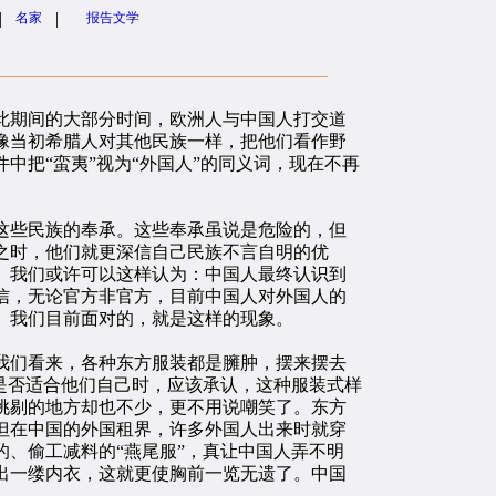
|
|
名家
报告文学
期间的大部分时间，欧洲人与中国人打交道
像当初希腊人对其他民族一样，把他们看作野
中把“蛮夷”视为“外国人”的同义词，现在不再
些民族的奉承。这些奉承虽说是危险的，但
之时，他们就更深信自己民族不言自明的优
。我们或许可以这样认为：中国人最终认识到
信，无论官方非官方，目前中国人对外国人的
。我们目前面对的，就是这样的现象。
们看来，各种东方服装都是臃肿，摆来摆去
是否适合他们自己时，应该承认，这种服装式样
挑剔的地方却也不少，更不用说嘲笑了。东方
但在中国的外国租界，许多外国人出来时就穿
、偷工减料的“燕尾服”，真让中国人弄不明
出一缕内衣，这就更使胸前一览无遗了。中国