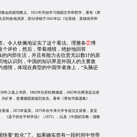
，反对教会的烦琐教义。1821年开始学习德国文学和哲学，著有《席
后到各地演讲，部分讲稿于1841年以《论英雄、英雄崇拜和
答。令人钦佩地证实了这个看法。理雅各
②
博
这个评价，然后，带着感情，绝妙地回答
族的内部生活，并且有能力去欣赏无以数计的原
切地认识到，中国的知识界是外国人的主要敌
的感情，体现在典型的中国学者身上，“头脑还
58年入值上书房。1862年任苏松粮储道，1863年任两淮盐运使
路，兴矿务，曾遭顽固派猛烈攻击。著有《养知书屋遗集》、
迁往香港，1873年返英。1875年在牛津大学专设汉文讲座，直至
7）、《孟子的生平和学说》（1875），以及《中国的宗教：儒教
快要“欧化”了。如果确实曾有一段时间中华帝