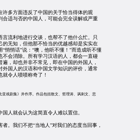
在许多方面违反了中国的关于恰当得体的观
判合适与否的中国人，可能会完全误解或严重
言流利地进行交谈，也帮不了他什么忙。只
己的无知，但他那不恰当的优越感却是实实在
悄悄话”说：“噢，他听不懂！”而造成听不懂
也不会消除。所有学习汉语的人，都会一直碰
普遍，却也并非不常见，即在中国的外国人，
对外国人的汉语和中国文学知识的评价，通常
也就令人啧啧称奇了！
《莎士比亚戏剧集》并作序。作品包括散文、哲理涛、讽刺文、悲
中国人就会认为这简直令人难以置信。
者。我们不把“当地人”对我们的态度当回事，