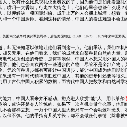
国人，没有什么比忽视礼仪更奏效的了，因为他们是如此看重礼仪
装，嘴叼一支香烟，行走在大街之上，他们心里会想些什么呢？
人，以便解决一项国际纠纷。成千上万的人会拥上城墙，想看一
人和一个中国厨师。看到这样的情形，中国人的看法难道不会由
1822—1885），美国南北战争时联邦军总司令，后任美国总统（1869一1877），1879
，却无法如愿以偿地让他们看到这一点。他们承认，我们在机
，却又无用。在他们看来，我们的成就来自某种超自然的力量。
与电气化所创造的奇迹，是何等漠然。中国人不想采用外国人的
理学。他们也会喜欢西方一些进步的产物，尽管不是全部产物，
物。无论何种进步都有可能让中国进步，能让中国成为他们期盼已
如果没有一种时代精神来胜过中国人，其他的进步则还要等很久
利用了古代中国人积累的数据，而古代中国人把数学和自然科学
力，中国人看来并不感动。撒克逊人欣赏“能”人，用卡莱尔
趣的，或许还是令人吃惊的。如果下一次有机会做什么事，他们
儿不会那样去想，一万个中国人里大概只有一个会动这种念头。
，以保不饥。他的手指有几英寸长，却不会做任何事情（除非教