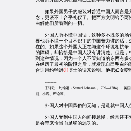
如果外国男子的服装对普通中国人而言是荒
念，更谈不上合乎礼仪了。把西方文明给予两
曲解他们所看到的一切。
外国人听不懂中国话，这种多不胜多的场合
要他听不懂一个目不识丁的中国苦力讲的话，
在的。如果这个外国人正在与这个环境相抗争，
的障碍，却恰恰是中国人没有讲清楚。但是，
到这种情况，因为一个人不管知道的东西有多
在经历了最初的阶段之后，就发现自己明白的
合适用约翰逊
①
博士的话来说明。他把妇女唠
--------
①译注：约翰逊（Samuel Johnson，1709
剧、小说、评论等。
外国人对中国风俗的无知，是造就中国人优
外国人受到中国人的间接怠慢，经常还不知情
是会带来恰当而足够的惩罚的。