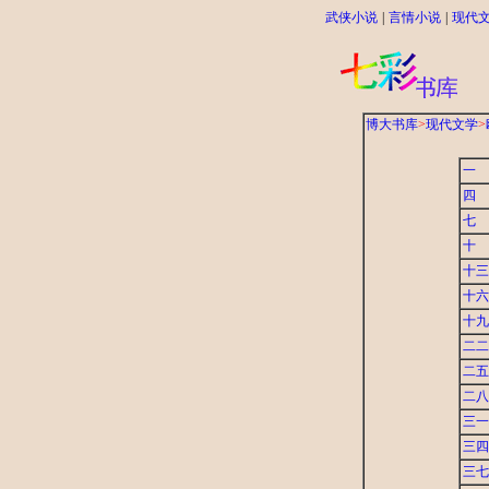
武侠小说
|
言情小说
|
现代
博大书库
>
现代文学
>
一 
四 
七 
十 
十三
十六
十九
二二
二五
二八
三一
三四
三七