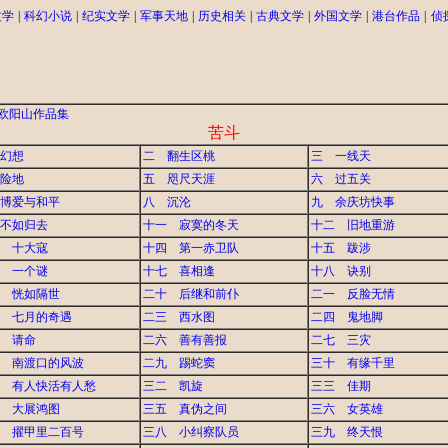
文学
|
科幻小说
|
纪实文学
|
军事天地
|
历史相关
|
古典文学
|
外国文学
|
港台作品
|
侦
欧阳山作品集
苦斗
幻想
二 翻生区桃
三 一线天
险地
五 咫尺天涯
六 过五关
博爱与和平
八 沉沦
九 余庆坊快事
不如归去
十一 寂寞的冬天
十二 旧地重游
 十大寇
十四 第一赤卫队
十五 跋涉
 一个谜
十七 喜相逢
十八 诀别
 恍如隔世
二十 后继和前仆
二一 反脸无情
 七月的奇遇
二三 西水图
二四 鬼地脚
 请命
二六 善有善报
二七 三灾
 南渡口的风波
二九 踢蛇窦
三十 有缘千里
 有人快活有人愁
三二 凯旋
三三 佳期
 大展鸿图
三五 真伪之间
三六 女英雄
 擢甲里二百号
三八 小纠察队员
三九 终天恨