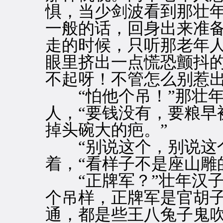
惧，当少剑波看到那壮
一般的话，回身出来准
走的时候，只听那老年
眼里挤出一点慌恐颤抖的
不起呀！不管怎么别惹出
“怕他个吊！”那壮年
人，“要钱没有，要粮早
掉头碗大的疤。”
“别说这个，别说这个
着，“看样子不是座山雕
“正牌军？”壮年汉子
个吊样，正牌军是官胡
通，都是些王八兔子鬼吹