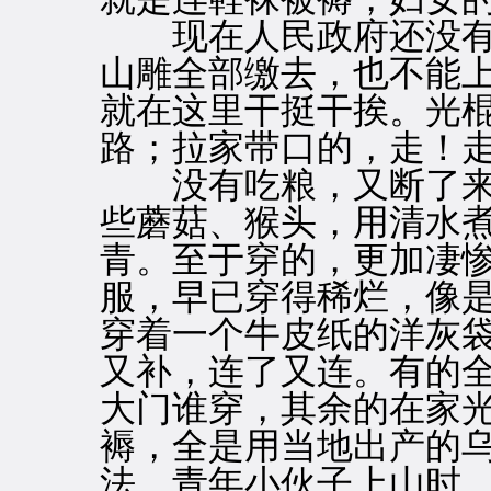
现在人民政府还没有
山雕全部缴去，也不能
就在这里干挺干挨。光
路；拉家带口的，走！
没有吃粮，又断了来
些蘑菇、猴头，用清水
青。至于穿的，更加凄
服，早已穿得稀烂，像
穿着一个牛皮纸的洋灰
又补，连了又连。有的
大门谁穿，其余的在家
褥，全是用当地出产的
法，青年小伙子上山时