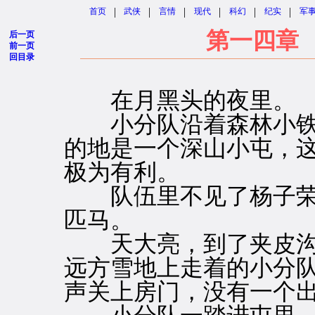
|
|
|
|
|
|
首页
武侠
言情
现代
科幻
纪实
军
第一四章
后一页
前一页
回目录
在月黑头的夜里。
小分队沿着森林小铁
的地是一个深山小屯，
极为有利。
队伍里不见了杨子荣
匹马。
天大亮，到了夹皮沟
远方雪地上走着的小分
声关上房门，没有一个