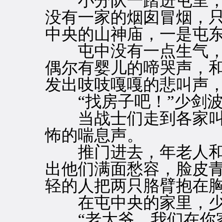
小分队一踏进屯里，
没有一家的烟囱冒烟，
中央的山神庙，一是屯
屯中没有一点生气，
偶尔有婴儿的啼哭声，
发出吱吱嘎嘎的悲叫声
“找房子吧！”少剑波
当战士们走到各家叫
怖的喘息声。
推门进去，年老人和
出他们满面愁容，脸皮
轻的人把两只胳臂抱在
在屯中央的家里，少
“老大爷，我们在你家