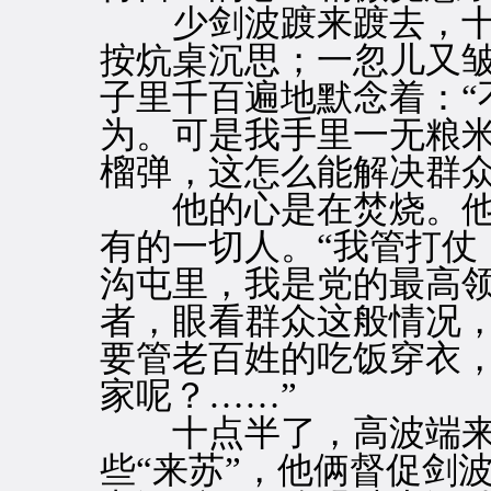
少剑波踱来踱去，十
按炕桌沉思；一忽儿又
子里千百遍地默念着：“
为。可是我手里一无粮
榴弹，这怎么能解决群众
他的心是在焚烧。他
有的一切人。“我管打仗
沟屯里，我是党的最高
者，眼看群众这般情况
要管老百姓的吃饭穿衣
家呢？……”
十点半了，高波端来
些“来苏”，他俩督促剑