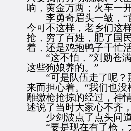
响，黄金万两；火车一开
李勇奇眉头一皱，“首
今可不这样，老乡们这样
抢，穷了百姓，肥了国民
着，还是鸡抱鸭子干忙活
“这不怕，”刘勋苍满
这些狗娘养的。”
“可是队伍走了呢？那
来而担心着。“我们也没
雕缴枪抢掠的经过，神
述说了当时大家心不齐
少剑波点了点头问道
“要是现在有了枪，大