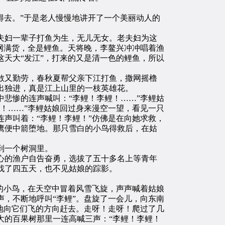
得去。”于是老人慢慢地讲开了一个美丽动人的
妇一辈子打鱼为生，无儿无女。老夫妇为这
网满货，全是鲤鱼。天将晚，李鳌兴冲冲唱着渔
天大“发江”，打来的又是清一色的鲤鱼，所以
又勤劳，春秋夏帮父亲下江打鱼，撒网摇橹
出独进，真是江上山里的一枝英雄花。
悲惨的连声喊叫：“李鲤！李鲤！……”李鲤姑
！……”李鲤姑娘回过身来漫空一望，看见一只
声叫着：“李鲤！李鲤！”仿佛是在向她求救，
鹰便中箭堕地。那只雪白的小鸟得救后，在姑
到一个树洞里。
的渔户自告奋勇，选拔了五十多名上等青年
找了四五天，也不见姑娘的踪影。
的小鸟，在天空中冒着风雪飞旋，声声喊着姑娘
，不断地呼叫“李鲤”。盘旋了一会儿，向东南
地向它们飞的方向赶去。走呀！走呀！爬过了几
大的百果树那里一连高喊三声：“李鲤！李鲤！