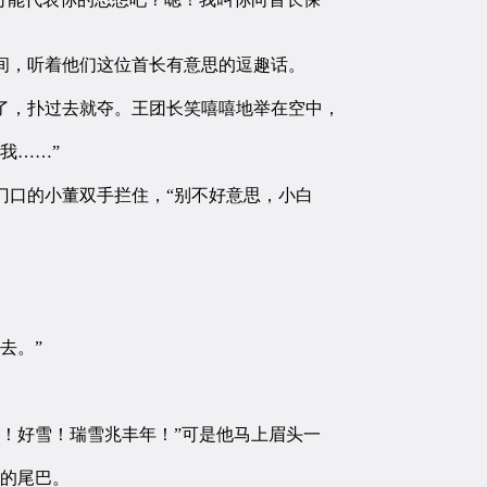
间，听着他们这位首长有意思的逗趣话。
，扑过去就夺。王团长笑嘻嘻地举在空中，
我……”
口的小董双手拦住，“别不好意思，小白
去。”
！好雪！瑞雪兆丰年！”可是他马上眉头一
的尾巴。