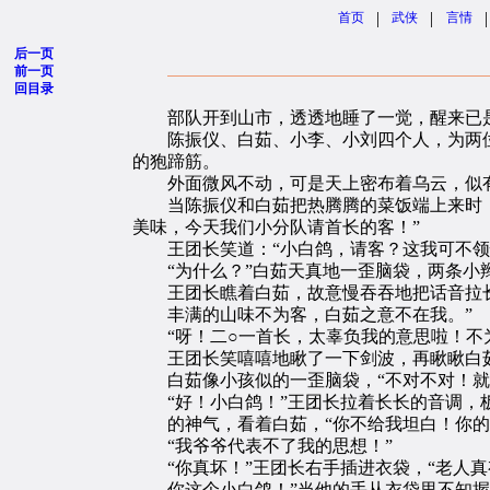
|
|
|
首页
武侠
言情
后一页
前一页
回目录
部队开到山市，透透地睡了一觉，醒来已
陈振仪、白茹、小李、小刘四个人，为两位
的狍蹄筋。
外面微风不动，可是天上密布着乌云，似
当陈振仪和白茹把热腾腾的菜饭端上来时，王
美味，今天我们小分队请首长的客！”
王团长笑道：“小白鸽，请客？这我可不领
“为什么？”白茹天真地一歪脑袋，两条小
王团长瞧着白茹，故意慢吞吞地把话音拉长
丰满的山味不为客，白茹之意不在我。”
“呀！二○一首长，太辜负我的意思啦！不为
王团长笑嘻嘻地瞅了一下剑波，再瞅瞅白茹，
白茹像小孩似的一歪脑袋，“不对不对！就
“好！小白鸽！”王团长拉着长长的音调，板
的神气，看着白茹，“你不给我坦白！你的
“我爷爷代表不了我的思想！”
“你真坏！”王团长右手插进衣袋，“老人真
你这个小白鸽！”当他的手从衣袋里不知握着