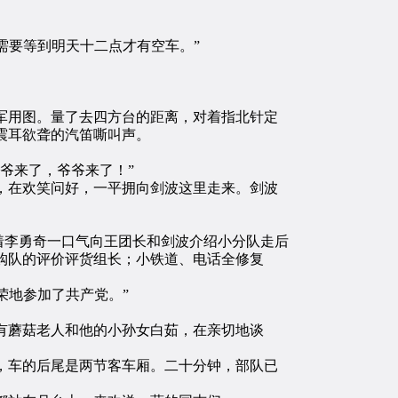
要等到明天十二点才有空车。”
用图。量了去四方台的距离，对着指北针定
震耳欲聋的汽笛嘶叫声。
爷来了，爷爷来了！”
在欢笑问好，一平拥向剑波这里走来。剑波
着李勇奇一口气向王团长和剑波介绍小分队走后
购队的评价评货组长；小铁道、电话全修复
地参加了共产党。”
有蘑菇老人和他的小孙女白茹，在亲切地谈
车的后尾是两节客车厢。二十分钟，部队已