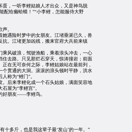
坏蛋，一听李鲤姑娘人才出众，又是神鸟脱
能配给癞蛤蟆！”“小李鲤，怎能服侍大野
歌声。
她遇险时梦中的女朋友。江堵垂涎已久，兽
反抗。江堵更加凶残，搬来官府大兵前来镇
乘风破浪，驾驶渔船，乘着浪头冲去，一心
挡住去路。只见那烂石穿天，惊涛撞岩；前面
。正在无可奈何之际，李鲤姑娘站在最前列，
一个贯通的大洞。滚滚的浪头顿时平静，洪水
人称为“鲤门”。
。后来李鲤化成一个石头姑娘，满面笑容地
石屋为“李鲤宫”。
的好朋友——李鲤鸟。
十多斤，也是我这辈子最‘发山’的一年。”