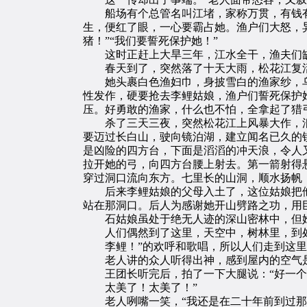
船场有个总管名叫江堵，家称万贯，有钱有
生，便红了眼，一心要霸占她。渔户们大怒，异
猪！”“我们要誓死保护她！”
这时正赶上大旱三年，江水全干，渔夫们缺
春天到了，突然落了十天大雨，松花江复活
她头裹白色渔妇巾，身披雪白的渔家纱，乌
性发作，硬要抢去李鲤姑娘，渔户们誓死保护
压。好勇敢的渔家，什么也不怕，全拿起了猎
杀了三天三夜，突然松花江上风暴大作，浪
要迈过长白山，驶向镜泊湖，建立闻名已久的
是凶险的四方台，下面是滔滔的冲天浪，令人
拉开她的弓，向四方台腰上射去。第一箭射得
穿过洞口流向东方。七里长的山洞，顺水扬帆
后来李鲤姑娘的父母入土了，这位姑娘把他
站在那洞口。后人为感谢她开山劈路之功，用
石姑娘虽处于绝无人迹的深山密林中，但她
人们偶然到了这里，天空中，树林里，到处
李鲤！”的欢呼和歌唱，所以人们走到这里
老人讲的众人听得出神，感到屋内的空气是
王团长听完后，拍了一下大腿说：“好一个
太美了！太美了！”
老人咧嘴一笑，“我还是在二十年前到过那里