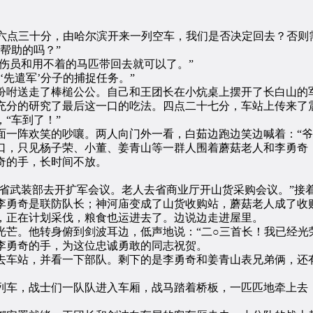
点三十分，由哈尔滨开来一列空车，我们是否决定回去？否则需
帮助的吗？”
伤员和用不着的马匹带回去就可以了。”
先遣军’分子的捕捉任务。”
咐送走了棒槌公公。自己和王团长在小炕桌上摆开了长白山的军
充分的研究了最后这一口的吃法。四点二十七分，车站上传来了
“车到了！”
阵欢笑的吵嚷。两人向门外一看，白茹边跑边笑边喊着：“爷
，只见杨子荣、小董、姜青山等一群人围着蘑菇老人和李勇奇，
奇的手，长时间不放。
省武装部去开扩军会议。老人去省商业厅开山货采购会议。”接
李勇奇是联防队长；神河庙变成了山货收购站，蘑菇老人成了收
，正在计划采伐，粮食也运进去了。边说边走进屋里。
。他转身俯到剑波耳边，低声地说：“二○三首长！我已经光荣
勇奇的手，为这位忠诚勇敢的同志祝贺。
车站，并看一下部队。剩下的是李勇奇和姜青山表兄弟俩，还
车，战士们一队队进入车厢，战马踏着桥板，一匹匹地牵上去，