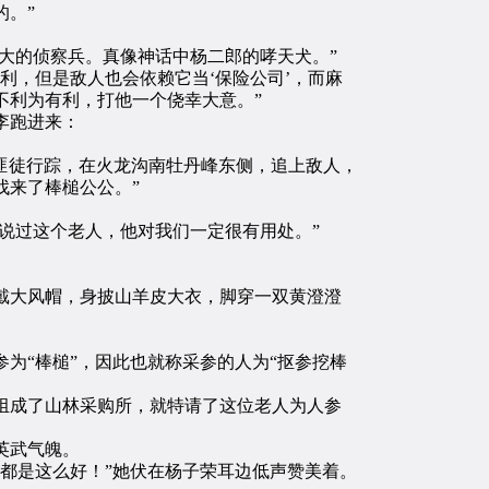
。”
大的侦察兵。真像神话中杨二郎的哮天犬。”
，但是敌人也会依赖它当‘保险公司’，而麻
不利为有利，打他一个侥幸大意。”
李跑进来：
匪徒行踪，在火龙沟南牡丹峰东侧，追上敌人，
找来了棒槌公公。”
说过这个老人，他对我们一定很有用处。”
大风帽，身披山羊皮大衣，脚穿一双黄澄澄
。
“棒槌”，因此也就称采参的人为“抠参挖棒
成了山林采购所，就特请了这位老人为人参
英武气魄。
都是这么好！”她伏在杨子荣耳边低声赞美着。