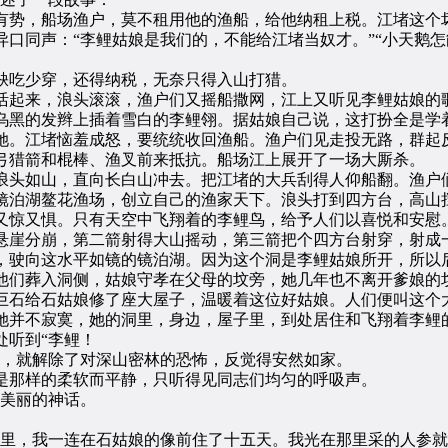
势，船场渔户，莫不租用他的渔船，给他纳租上税。江堵这个
口同声：“李鲤姑娘是我们的，不能给江堵当奴才。”“小天鹅怎
吃少穿，还得纳税，无奈只得入山打猎。
起来，浪头滚滚，渔户们又摇船撒网，江上又听见李鲤姑娘的
黑的发辫上插着雪白的李鲤翎。据姑娘自己说，这打扮全是学着
她。江堵恼羞成怒，要统统收回渔船。渔户们见走投无路，群起
弓猎箭和棍棒、渔叉前来抵抗。船场江上展开了一场大厮杀。
头如山，直向长白山冲去。把江堵的大兵刮得人仰船翻。渔户们
镜泊湖鳌花渔场，创立自己的渔家天下。浪头打到四方台，高山
又惊又惧。只有天空中飞翔着的李鲤鸟，给予人们以喜悦和安慰
悬崖分崩，第二箭射得大山摇动，第三箭把个四方台射穿，射成
，驶向这水平如镜的镜泊湖。因为这个洞是李鲤姑娘所开，所以后
们葬入洞侧，姑娘守孝在父母的坟旁，她几年也不离开爹娘的坟
巨石给石姑娘修了座大屋子，温暖着这位好姑娘。人们便叫这个大
并不寂寞，她的洞里，身边，屋子里，到处居住和飞翔着李鲤
听到“李鲤！
，就解除了对深山密林的恐怖，反觉得安然如家。
那样的柔软而平静，只听得见同志们均匀的呼吸声。
美丽的神话。
，我一连在石姑娘的像前住了十五天。我光在那里采的人参就有