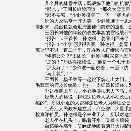
几个月的林雪生活，既锻炼了他们的机智英
“那么，”王团长继续问道，“那么大雪盖踪
“那不要紧，”少剑波微笑了一下，“赛虎的
说的大家哄堂一阵大笑。少剑波脑子一思索，
痹起来，必然也就会迟滞匪徒们前进的速度，
王团长对他的年轻的战友丰富的雪地战斗经
“报告二○三首长，孙达得、姜青山回来了，
“报告！”小李还没报告完，孙达得、姜青山
离这里不过一百二十里，现在敌人正继续向西
“棒槌公公？”王团长、剑波同时兴奋地发
“是的！”孙达得继续说，“他是一个七十多
“那太好了！”少剑波一面说着，一面下炕，
“马上就到！”
王团长、杨子荣等一起跳下炕走出大门。只
毛茸茸的鹿皮长统靴，肘挂一支细筒长烟袋，
孙达得跑上前去，小心地搀扶老人下马，领
经老人的述说，得知这位老人从小在长白山林
槌的”。所以邻近的人都称这位老人为棒槌公
牡丹江人民政权建立后，商业部门大量采购
检查评价员。孙达得是个林业工人，所以对这
老人坐在炕头上，喝着开水、吸着长烟袋，
白茹躲在墙角，笑眯眯地瞪着两只大眼睛看着