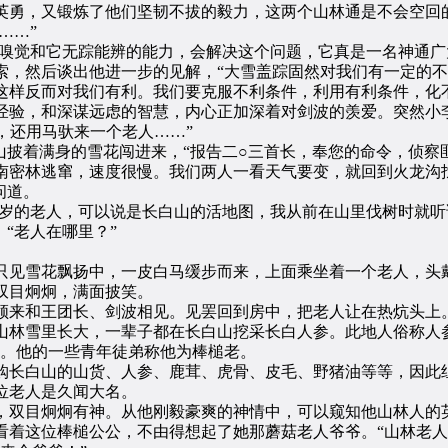
勇，又锻炼了他们坚韧不拔的毅力，这两个山林通是不会空回的
……”
嗅觉和它无踪能辨的能力，会解决这个问题，它真是一名神通广
然后谈出他进一步的见解，“大雪盖踪固然对我们有一定的不利
这样反而对我们有利。我们要克服不利条件，利用有利条件，化
验，和深谋远虑的智慧，内心正加深着对剑波的羡爱。突然小
还用马驮来一个老人……”
披着满身的雪花闯进来，“报告二○三首长，奉您的命令，侦察
南密林逃窜，速度很慢。我们两人一看天气要变，就回到火龙沟
问道。
岁的老人，可以说是长白山的活地图，我从前在山里伐树时就听
“老人在哪里？”
见雪花飘扬中，一皮白马缓步而来，上面乘坐着一个老人，头戴
双目炯炯，满面披笑。
来和王团长、剑波相见。见罢回到房中，把老人让在热炕头上
雪里长大，一辈子都在长白山挖采长白人参。此地人俗称人参为
公。他的一些青年徒弟称他为棒槌老。
长白山的山货、人参、鹿茸、虎骨、皮毛、野猪油等等，因此组
位老人是久闻大名。
双目炯炯有神。从他刚毅豪爽的神情中，可以窥知他山林人的
这位棒槌公公，不由得想起了她那蘑菇老人爷爷。“山林老人