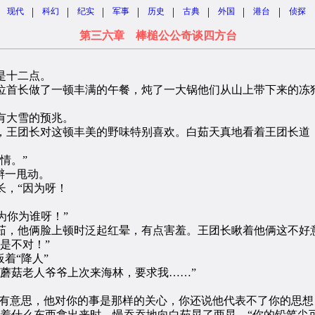
|
|
|
|
|
|
|
|
现代
科幻
纪实
军事
历史
古典
外国
港台
侦探
第三六章 棒槌公公奇谈四方台
是十二点。
首长做了一顿丰满的午餐，炖了一大锅他们从山上带下来的冻狍
有大雪的预兆。
团长对这顿丰美的野味特别喜欢。白茹天真地看着王团长道：
情。”
辫一甩动。
，“因为呀！
你为谁呀！”
他俩脸上顿时泛起红晕，有点害羞。王团长瞅着他俩这不好意
是不对！”
着“降人”
蘑菇老人爷爷上次来海林，要求我……”
有意思，他对你的事是那样的关心，你还说他代表不了你的思想
什么东西拿出来时，慢吞吞地向白茹晃了两晃，“你的铅笔尖