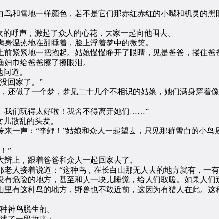
鸟和雪地一样颜色，若不是它们那赤红赤红的小嘴和机灵的黑眼
的呼声，激起了众人的心花，大家一起向他围去。
身温热地在酣睡着，脸上浮着梦中的微笑。
前紧紧地一把抱起。姑娘慢慢睁开了眼睛，见是爸爸，搂住爸爸
渔妇巾给爸爸擦了擦眼泪。
地问道。
没回家了。”
还做了一个梦，梦见二十几个不相识的姑娘，她们满身穿着像
我们玩得太好啦！我舍不得离开她们……”
女儿散乱的头发。
一声：“李鲤！”姑娘和众人一起望去，只见那群雪白的小鸟展
！”
辫上，跟着爸爸和众人一起回家去了。
人接着说道：“这种鸟，在长白山那无人去的地方就有，一有
没有危险的地方，甚至和人一块儿睡觉，给人们取暖。如果人们
山里有这种鸟的地方，野兽也不敢近前，这因为有猎人在此。这
种神鸟脱生的。
述了一段故事：