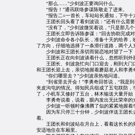
“那么……”少剑波正要询问什么。
“报告！”通讯联络参谋陈敬走了进来。
“报告二○一首长，车站站长通知，下午十六
王团长回头看了看剑波说：“还有什么需要
“没有了，”少剑波微笑着说，“只是那几个
王团长立即告诉陈参谋：“回去协助完成对‘
少剑波命令各小队长，准备十天的给养，吩
了方向，仔细地选择了一条滑行道路，两个人
少剑波和王团长亲切而留恋地对望了一下，
王团长正在向剑波谈着什么，忽然听到外面一
王团长、剑波急忙向门口迎去，刚到大门口
和王团长迎上去，亲切地握着蘑菇老人和李勇
“你们哪里去？”少剑波亲热地问道。
“到省里去开会！”李勇奇回答说，“我是到
夹皮沟屯的情况。得知民兵组成了五屯联防，
了，小机车又修好了五台，林木输送大量开始
李勇奇说着，说着，眼内发出无比荣幸的光芒
少剑波一听顿时像沸腾了似的紧紧地握着李
因为车只停三十分钟，少剑波伴送王团长去
着。
王团长和剑波站在月台上，看着这长长的列
安适地住在车厢里。