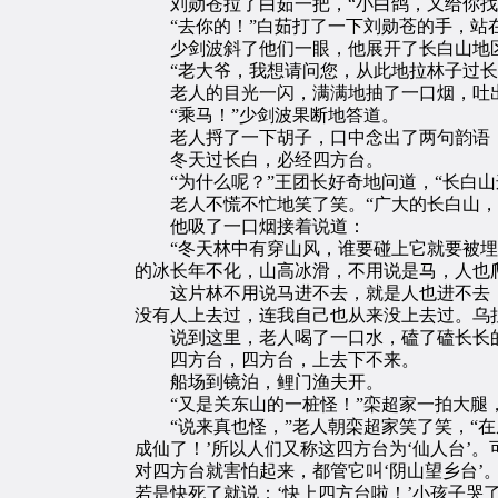
刘勋苍拉了白茹一把，“小白鸽，又给你找
“去你的！”白茹打了一下刘勋苍的手，站
少剑波斜了他们一眼，他展开了长白山地区
“老大爷，我想请问您，从此地拉林子过长
老人的目光一闪，满满地抽了一口烟，吐出浓
“乘马！”少剑波果断地答道。
老人捋了一下胡子，口中念出了两句韵语
冬天过长白，必经四方台。
“为什么呢？”王团长好奇地问道，“长白山
老人不慌不忙地笑了笑。“广大的长白山，处
他吸了一口烟接着说道：
“冬天林中有穿山风，谁要碰上它就要被埋掉
的冰长年不化，山高冰滑，不用说是马，人也
这片林不用说马进不去，就是人也进不去，进
没有人上去过，连我自己也从来没上去过。乌
说到这里，老人喝了一口水，磕了磕长长的
四方台，四方台，上去下不来。
船场到镜泊，鲤门渔夫开。
“又是关东山的一桩怪！”栾超家一拍大腿
“说来真也怪，”老人朝栾超家笑了笑，“在
成仙了！’所以人们又称这四方台为‘仙人台’
对四方台就害怕起来，都管它叫‘阴山望乡台’
若是快死了就说：‘快上四方台啦！’小孩子哭