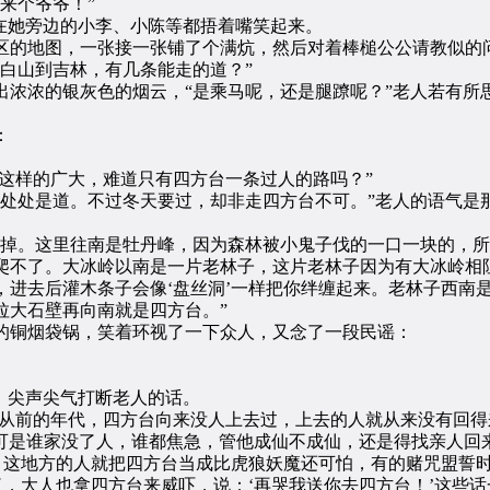
来个爷爷！”
在她旁边的小李、小陈等都捂着嘴笑起来。
的地图，一张接一张铺了个满炕，然后对着棒槌公公请教似的
白山到吉林，有几条能走的道？”
浓的银灰色的烟云，“是乘马呢，还是腿蹽呢？”老人若有所
：
这样的广大，难道只有四方台一条过人的路吗？”
处是道。不过冬天要过，却非走四方台不可。”老人的语气是
。这里往南是牡丹峰，因为森林被小鬼子伐的一口一块的，所
爬不了。大冰岭以南是一片老林子，这片老林子因为有大冰岭相
去后灌木条子会像‘盘丝洞’一样把你绊缠起来。老林子西南
拉大石壁再向南就是四方台。”
铜烟袋锅，笑着环视了一下众人，又念了一段民谣：
，尖声尖气打断老人的话。
从前的年代，四方台向来没人上去过，上去的人就从来没有回得
。可是谁家没了人，谁都焦急，管他成仙不成仙，还是得找亲人
。这地方的人就把四方台当成比虎狼妖魔还可怕，有的赌咒盟誓时
了，大人也拿四方台来威吓，说：‘再哭我送你去四方台！’这些话