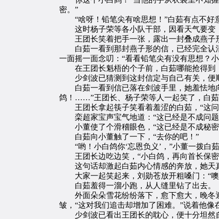
密。”
“啥呀！铅笔尖有啥思想！”白茹有点不好
这时杨子荣等各小队干部，因看天气要变，
王团长笑着把手一张，露出一封叠成燕子形的
白茹一看到那封燕子形的信，已经完全认清
一面摇一面念叨：“看看铅笔尖有没有思想？小
在王团长魁梧的个子前，白茹哪能抢得到，急
少剑波已猜测到这封信定与自己有关，便顺
白茹一看到信已落在剑波手里，她羞怯地向
鸽！……”王团长、杨子荣等人一起笑了，白
王团长拿起筷子笑看着羞涩的白茹，“这问
栾超家宝声宝气地道：“这已经是不成问题
小董使了个滑稽眼色，“这已经是不成秘密
白茹向小董触了一下，“去你的吧！”
“哟！小白鸽你‘忘恩负义’，”小董一拨白茹
王团长边吃边笑，“小白鸽，再向首长保密的
这句话却激起白茹内心情感的奔放，她天真自
大家一起笑起来，刘勋苍放开粗嗓门：“噢
白茹羞得一溜小跑，从人缝里钻了出去。
外面朵朵雪花纷纷落下，愈下愈大，晚冬迎春
皱，“这对我们追击却增加了困难。”说着他像
少剑波已看出王团长的耽心，便十分坦然自