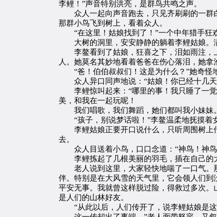
李鲤！”声音特别洪亮，是群鸟共鸣之声。
众人一起向声音跑去，只见齐刷刷的一群白
那群小鸟飞到树上，看着众人。
“在这里！姑娘找到了！”一个中年猎手狂欢
大树的洞里，安安静静的躺着李鲤姑娘。满
李鳌看到了姑娘，狂喜之下，泪如雨注，上
人。她莫名其妙地看着爸爸在伤心落泪，她拿
“爸！伯伯叔叔们！这是为什么？”她奇怪
众人异口同声地说：“姑娘！你已经十几天
李鲤惊叫起来：“哪里的事！我只睡了一觉，
美，和我在一起玩呢！
我们唱歌，我们舞蹈，她们都叫我小妹妹。
“孩子，别说梦话啦！”李鳌温柔地抚摸着
李鲤姑娘正要开口说什么，只听周围树上传来
去。
众人目送着小鸟，口口念道：“神鸟！神鸟
李鲤拣起了几根美丽的羽毛，插在自己的大
老人说到这里，大家轻快地喘了一口气。那老
伴。特别是在大风雪的天气里，它会领人们到
平安无事。我就曾这样脱过险，得救过多次。
是人们的山林好友。
“从此以后，人们传开了，说李鲤姑娘是这
这一传却出了事端。”老人面带怒容，又叙