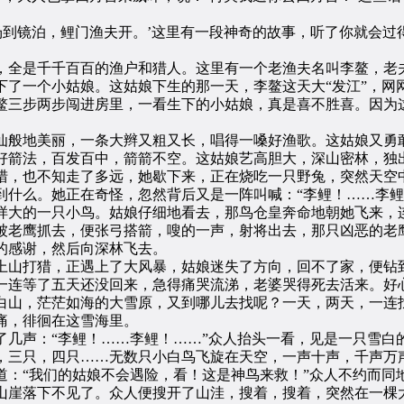
场到镜泊，鲤门渔夫开。’这里有一段神奇的故事，听了你就会过
全是千千百百的渔户和猎人。这里有一个老渔夫名叫李鳌，老夫
下了一个小姑娘。这姑娘下生的那一天，李鳌这天大“发江”，网
鳌三步两步闯进房里，一看生下的小姑娘，真是喜不胜喜。因为这
。
般地美丽，一条大辫又粗又长，唱得一嗓好渔歌。这姑娘又勇敢
好箭法，百发百中，箭箭不空。这姑娘艺高胆大，深山密林，独
也不知走了多远，她歇下来，正在烧吃一只野兔，突然天空中
到什么。她正在奇怪，忽然背后又是一阵叫喊：“李鲤！……李鲤
样大的一只小鸟。姑娘仔细地看去，那鸟仓皇奔命地朝她飞来，连
被老鹰抓去，便张弓搭箭，嗖的一声，射将出去，那只凶恶的老
的感谢，然后向深林飞去。
山打猎，正遇上了大风暴，姑娘迷失了方向，回不了家，便钻
连等了五天还没回来，急得痛哭流涕，老婆哭得死去活来。好心
白山，茫茫如海的大雪原，又到哪儿去找呢？一天，两天，一连
，徘徊在这雪海里。
声：“李鲤！……李鲤！……”众人抬头一看，见是一只雪白
，三只，四只……无数只小白鸟飞旋在天空，一声十声，千声万声
道：“我们的姑娘不会遇险，看！这是神鸟来救！”众人不约而同
山崖落下不见了。众人便搜开了山洼，搜着，搜着，突然在一棵