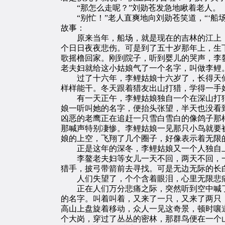
“那怎么走呢？”刘勋苍发急地瞅着老人。
“别忙！”老人直爽地向刘勋苍笑道，“‘船
故事：
原来当年，船场，就是现在的吉林的江上，
个日日夜夜悲伤。可是到了五十岁那年上，生
歌摇橹回家。刚到院子，听到婴儿的哭声，李
老夫妇就给这小姑娘气了一个名字，叫做李鲤
过了十六年，李鲤姑娘十六岁了，长得天仙
样样能干。冬天跟着猎友出山打猎，学得一手
有一天正午，李鲤姑娘独自一个在深山打猎，
娘一听叫她的名字，便抬头张望，半天也没看
凶恶的老鹰正在追赶一只雪白雪白的像鸽子那
那喊声特别凄惨。李鲤姑娘一见那只小鸟就要
娘的上空，飞翔了几个圈子，好像表示着无限
正是这年的深冬，李鲤姑娘又一个人独自上
李鳌老夫妇等女儿一天不回，两天不回，一
猎手，披弓带箭前去寻找。可是无边无际的长
人们失望了，个个含着眼泪，心里无限悲痛
正在人们万分悲痛之际，突然听到空中喊了几
的名字。叫着叫着，又来了一只，又来了两只
高山上盘旋着移动，众人一见这奇景，顿时嚷
个大岗，穿过了丛丛的密林，那群鸟便在一个