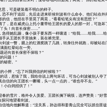
意思，可是硬装着不明白的样子。
恐不利于追踪，先后走进来听候剑波有什么命令。他们站在外
信，他捏在手里晃了两晃，“看看铅笔尖有没有思想？”
了，是在威虎山上托小董带给王团长的爱人的那一封，可急坏了
丫头！向首长保密……”
得她乱蹦，像小孩子要东西一样嚷道：“给我……给我……给
手从王团长手里抽来，装在裤兜里。
剑波一瞥，腮上的红酒窝跳了几跳，转身往外就跑，却被站在门
茹满面红晕站在一旁。
题还向首长保密不保啦？”
的问题！”
的秘密。”
的小辫，“忘了叫我捎信的时候啦？”
话，惹恼了我，我给你说上两句坏话，可当心剑波被别人夺了
信的向王团长一噘嘴，头一点一点的，“谁也夺不去。”
！小白鸽招供了！”
的雪片，格外令人羡爱。王团长搁下碗筷，连声赞美：“好雪
在探问地望着剑波。
信地向他解释道：“没关系，孙达得和姜青山完全可以抓住匪徒