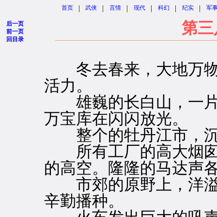
|
|
|
|
|
|
首页
武侠
言情
现代
科幻
纪实
军
第三
后一页
前一页
回目录
冬去春来，大地万物
活力。
雄巍的长白山，一片
万宝库在闪闪放光。
整个的牡丹江市，沉
所有工厂的高大烟囱
的高空。隆隆的马达声
市郊的原野上，洋溢
辛勤播种。