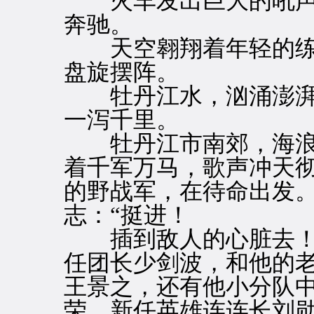
火车发出巨大的吼声
奔驰。
天空翱翔着年轻的练
盘旋摆阵。
牡丹江水，汹涌澎湃
一泻千里。
牡丹江市南郊，海浪
着千军万马，歌声冲天
的野战军，在待命出发
志：“挺进！
插到敌人的心脏去！毁
任团长少剑波，和他的
王景之，还有他小分队
荣，新任英雄连连长刘