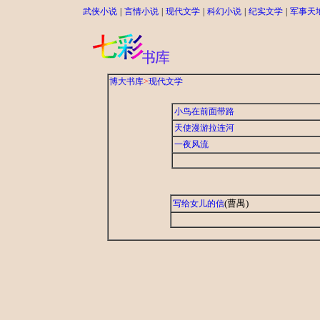
武侠小说
|
言情小说
|
现代文学
|
科幻小说
|
纪实文学
|
军事天
博大书库
>
现代文学
小鸟在前面带路
天使漫游拉连河
一夜风流
(曹禺)
写给女儿的信