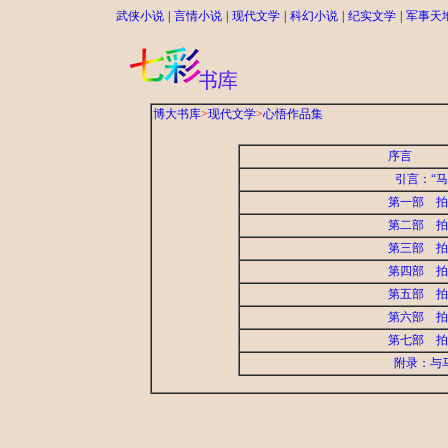
武侠小说
|
言情小说
|
现代文学
|
科幻小说
|
纪实文学
|
军事天
博大书库
>
现代文学
>
心悟作品集
引言：“
第一
第二
第三
第四
第五
第六部 拍
第七
附录：