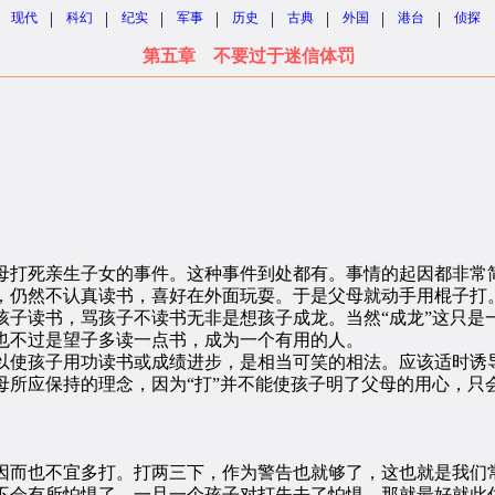
|
|
|
|
|
|
|
|
现代
科幻
纪实
军事
历史
古典
外国
港台
侦探
第五章 不要过于迷信体罚
打死亲生子女的事件。这种事件到处都有。事情的起因都非常简
，仍然不认真读书，喜好在外面玩耍。于是父母就动手用棍子打
孩子读书，骂孩子不读书无非是想孩子成龙。当然“成龙”这只是
也不过是望子多读一点书，成为一个有用的人。
使孩子用功读书或成绩进步，是相当可笑的相法。应该适时诱导
母所应保持的理念，因为“打”并不能使孩子明了父母的用心，只
而也不宜多打。打两三下，作为警告也就够了，这也就是我们
不会有所怕惧了。一旦一个孩子对打失去了怕惧。那就最好就此