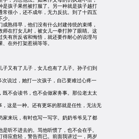
种是孩子果然被打服了。另一种就是孩子越打
通常很小，还不成年，无力反抗。到了十四五
不少。
成熟得早，他们没有什么封建传统的束缚，
教师在打女儿时，被女儿一拳打肿了眼睛。这
过失有所反省和悔悟，就还要作耐心的说理与
课、在外打架惹祸等等。
子又有了儿子，女儿也有了儿子。孙子们到
多次说过，她打一次孩子，自己要难过心疼一
既不会读书，也不会做家务事。那位老太太
事，这是一种。还有更坏的那就是任性，无法无
家来玩，有时也写一写字。奶奶爷爷见了都
是听不进去的。骂他听惯了，也不会在乎。
打得应愈轻，警告而已。前面我讲过一，两岁