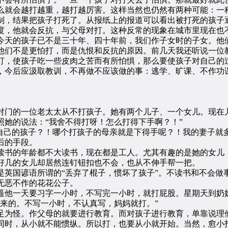
么就会越打越重，越打越厉害。这样当然也仍然有两种可能：一
制，结果把孩子打死了。从报纸上的报道可以看出被打死的孩子
度，他就会反抗，与父母对打。这种反常的现象在城市里现在也
天的孩子已不是三十年、四十年前，我们作子女时的子女。他们
他们不是更怕打，而是仇恨和反抗的原因。前几天我还听说一位
打，使孩子吃一些皮肉之苦而有所怕惧，那么要使孩子对自己的
，今后应汲取教训，不再做不应该做的事：逃学、旷课、不作功
门的一位老太太从不打孩子。她有两个儿子、一个女儿。现在儿
照她的说法：“我舍不得打呀！怎么打得下手啊？！”
己的孩子？！哪个打孩子的母亲就是下得手呢？！我的妻子就
后的手段。
书的年龄都不大读书，现在都是工人。尤其有趣的是她的女儿，
好几的女儿却居然连钉钮扣也不会，也从不伸手帮一把。
国谚语所谓的“丢弃了棍子，惯坏了孩子”。不读书和不会做
无恶不作的花花公子。
他一天要习字一小时，不写完一小时，就打屁股。星期天到奶奶
来的。不写一小时，不认真写，妈妈就打。”
为怪。作父母的就要进行教育。而对孩子进行教育，单靠说理他
同时，从小就不能惯纵。所以打，也要从小就开始。当然，愈小