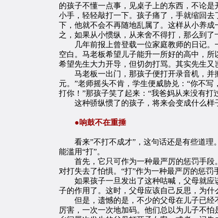
的孩子不懂一点事，见桌子上的东西，不论是
小手，轻轻敲打一下。孩子痛了，手就缩回去
下，他就不会不再随地乱属了。这样从小养成
之，如果从小惯纵，从来舍不得打，那么到了
几年前报上曾登载一位家庭教师的日记。一
空白。马老板希望儿子能升一所好的高中，所
希望先生大力开导，但切勿打骂。其实先生又
马老板一出门，那孩子便打开录音机，并搬
元。”老师摇头不肯，学生便威胁兑：“你不写
打你！”那孩子笑了起来：“我爸妈从来没有打
这种骄纵惯了的孩子，将来会变成什么样子
●响鼓不在重捶
看来”不打不成才”，这句话还是有些道理。
能滥用“打”。
首先，它只可作为一种最严厉的惩罚手段。
对打失去了怕惧。“打”作为一种最严厉的惩罚
如果孩子一旦发出了这种咕喊，父母就应该
子的作用了。这时，父母应该自己反思，为什
但是，遗憾的是，不少的父母在儿子已经不怕
厉害，一次一次地加码。他们总以为儿子不怕