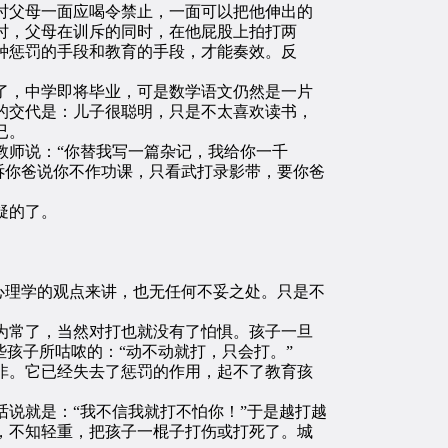
时父母一面应喝令禁止，一面可以把他伸出的
时，父母在训斥的同时，在他屁股上拍打两
种惩罚的手段和教育的手段，才能奏效。反
，中学即将毕业，可是数学语文仍然是一片
的交代是：儿子很聪明，只是不太喜欢读书，
已。
师说：“你替我写一篇杂记，我给你一千
诉你爸说你不作功课，只看武打录影带，要你爸
疑的了。
心理学的观点来讲，也无任何不妥之处。只是不
常了，当然对打也就没有了怕惧。孩子一旦
孩子所咕哝的：“动不动就打，只会打。”
。它已经失去了惩罚的作用，起不了教育孩
说就是：“我不信我就打不怕你！”于是越打越
，不知轻重，把孩子一棍子打伤或打死了。城