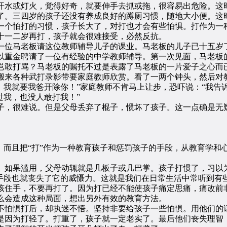
开水或灯火，觉得好奇，就要伸手去抓或拖，很容易出危险。这
了。三四岁的孩子还没有养成良好的蹲厕习惯，随地大小便。这
一个怕打的习惯，孩子长大了，对打也才会有些怕惧。打作为一
十一二岁再打，孩子就会很难接受，必然反抗。
位马老板请这位教师辅导儿子的课业。马老板的儿子已十五岁了
以重金聘请了一位有经验的中学教师辅导。第一次见面，马老板
岂敢打骂？马老板的嘱托不过是表露了马老板的一片爱子之心而
来各种武打录影带要家庭教师欣赏。看了一两个钟头，然后对教
，我就要我爸开除你！”家庭教师不肯马上让步，恐吓说：“我告
过我，也没人敢打我！”
，很难说。但是父母丢弃了棍子，惯坏了孩子。这一点确是无
而且把“打”作为一种教育孩子和惩罚孩子的手段，从教育学和
如果滥用，父母动辄就是几板子或几巴掌。孩子打惯了，习以为
手段也就丧失了它的威慑力。这就是我们在日常生活中常听到有些
住手，不要再打了。因为打已经不能使孩子痛定思痛，痛改前非
么会造成这种局面，想出另外有效的教育方法。
惧打后，却执迷不悟。坚持非要给孩子一些怕惧。用他们的话
是因为打轻了。打重了，孩子就一定老实了。最后他们丧失理智