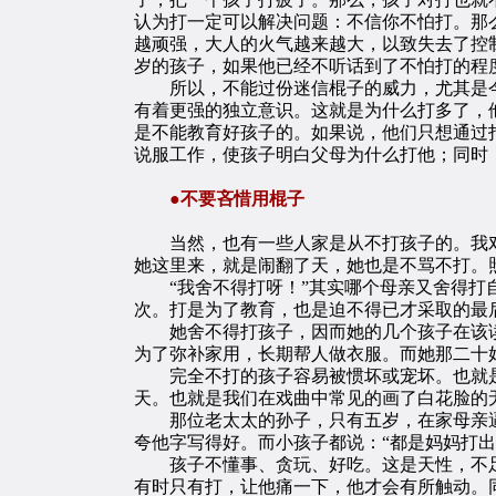
认为打一定可以解决问题：不信你不怕打。那
越顽强，大人的火气越来越大，以致失去了控
岁的孩子，如果他已经不听话到了不怕打的程
所以，不能过份迷信棍子的威力，尤其是今
有着更强的独立意识。这就是为什么打多了，
是不能教育好孩子的。如果说，他们只想通过
说服工作，使孩子明白父母为什么打他；同时
●不要吝惜用棍子
当然，也有一些人家是从不打孩子的。我对
她这里来，就是闹翻了天，她也是不骂不打。
“我舍不得打呀！”其实哪个母亲又舍得打自
次。打是为了教育，也是迫不得已才采取的最
她舍不得打孩子，因而她的几个孩子在该读
为了弥补家用，长期帮人做衣服。而她那二十
完全不打的孩子容易被惯坏或宠坏。也就是英
天。也就是我们在戏曲中常见的画了白花脸的
那位老太太的孙子，只有五岁，在家母亲逼
夸他字写得好。而小孩子都说：“都是妈妈打出
孩子不懂事、贪玩、好吃。这是天性，不足
有时只有打，让他痛一下，他才会有所触动。