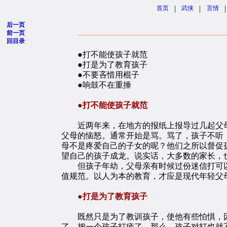
|
|
|
首页
武侠
言情
后一页
前一页
回目录
●打不能使孩子就范
●打是为了教育孩子
●不要吝惜用棍子
●响鼓不在重捶
●打不能使孩子就范
近两年来，在地方的报纸上报导过几起父母
父母的恼怒。通常开始是骂。骂了，孩子不听
母不是疼爱自己的子女的呢？他们之所以督促
望自己的孩子成龙。说实话，大多数的家长，
但孩子年幼，父母亲有时候过份迷信打可以
值规范。以人为本的教育，才应是现代年轻父
●打是为了教育孩子
既然只是为了教训孩子，使他有些怕惧，因
了，把一个孩子打疲了。那么，孩子对打也就