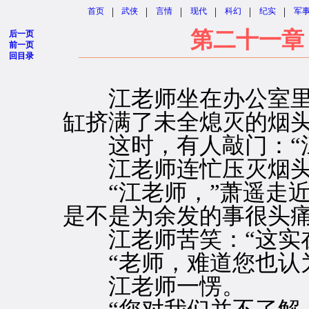
|
|
|
|
|
|
首页
武侠
言情
现代
科幻
纪实
军
第二十一章
后一页
前一页
回目录
江老师坐在办公室里
缸挤满了未全熄灭的烟
这时，有人敲门：“江
江老师连忙压灭烟头：
“江老师，”萧遥走近
是不是为余发的事很头痛
江老师苦笑：“这实在
“老师，难道您也认为
江老师一愣。