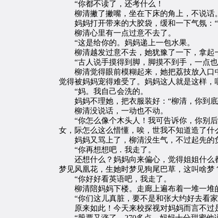
“你都不读了，还考什么！
柳清撇了撇嘴，坐在下床的角上，不说话
妈妈打开带来的大胶袋，缓和一下气氛：“
柳清心里有一点过意不去了。
“这是给你的。妈妈递上一包水果。
柳清越发过意不去，她犹豫了一下，拿起一颗
“古人说手摸得到脚，脚摸不到手，一点也
柳清觉得眼前模糊起来，她把荔技放入口中
觉得被妈妈宠得难受了。妈妈这人就是这样，
“妈。我自己会洗的。
妈妈不理她，把衣服装好：“柳清，你到底
柳清没说话，一动也不动。
“你怎么像个木头人！我可告诉你，你别后悔
女，际怎么这么惜懂，唉，世我不知道造了什
妈妈又骂上了，柳清没生气，不过起先的负
“你再想想吧．我走了。
还想什么？妈妈向来偏心，觉得姐姐什么都
梦见风凰花，生她时梦见狗尾巴草，这叫啥梦
“你好好看英语吧，我走了。
柳清陪妈妈下楼。走廊上遍布着一堆一堆的
“你们这儿真脏，要不是和张大约好去看家
原来如此！今天来校探视对妈妈而言不过是
“股票又涨了，270多点。妈妈十分甜蜜他