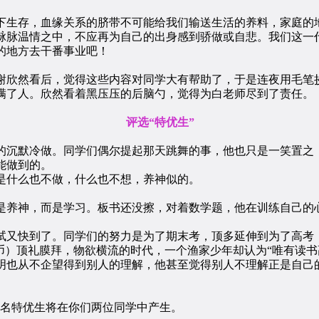
生存，血缘关系的脐带不可能给我们输送生活的养料，家庭的地
脉脉温情之中，不应再为自己的出身感到骄做或自悲。我们这一
地方去干番事业吧！
欣然看后，觉得这些内容对同学大有帮助了，于是连夜用毛笔
满了人。欣然看着黑压压的后脑勺，觉得为白老师尽到了责任。
评选“特优生”
沉默冷做。同学们偶尔提起那天跳舞的事，他也只是一笑置之，
能做到的。
什么也不做，什么也不想，养神似的。
。
养神，而是学习。板书还没擦，对着数学题，他在训练自己的心
又快到了。同学们的努力是为了期末考，顶多延伸到为了高考，
币）顶礼膜拜，物欲横流的时代，一个渔家少年却认为“唯有读书
明也从不企望得到别人的理解，他甚至觉得别人不理解正是自己
名特优生将在你们两位同学中产生。