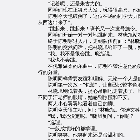
“记着呢，还是朱古力的。
同学们现在正舞兴大发，玩得很高兴。他们
陈明今天也破例了，这位在场的同学大力惊讶
从西边出来了”。
“跳起来，跳起来！班长又一次发号施令。
同学们开始一对一对地跳起来。林晓旭站在
终于陈明穿过人群，走到队伍前面：“林晓
陈明的突然问话，把林晓旭给吓了一跳，她
“我。我不是很会跳。晓旭说。
“我也不会跳。
在优雅温柔的乐曲中，陈明不禁注意他的舞
行的分量。
陈明同样需要友谊和理解。无论一个人是自
陈明第一次放下”包装”．让自己比较本色
林晓旭则低着头，提心吊胆地走着步子、唯
不同于江老师的眼睛，她感到惊慌和不安。
两人小心翼翼地看着自己的脚。
陈明今天很主动，问：“林晓旭。你选文科
“我，我还没定呢。”晓旭反问，“你呢？
“选理。
“一般成绩好的都学理。
陈明笑笑。他笑起来还是蛮温和的。