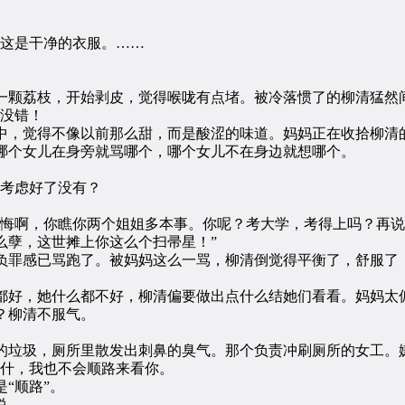
。
这是干净的衣服。……
荔枝，开始剥皮，觉得喉咙有点堵。被冷落惯了的柳清猛然间
没错！
，觉得不像以前那么甜，而是酸涩的味道。妈妈正在收拾柳清的
哪个女儿在身旁就骂哪个，哪个女儿不在身边就想哪个。
考虑好了没有？
啊，你瞧你两个姐姐多本事。你呢？考大学，考得上吗？再说
么孽，这世摊上你这么个扫帚星！”
罪感已骂跑了。被妈妈这么一骂，柳清倒觉得平衡了，舒服了
好，她什么都不好，柳清偏要做出点什么结她们看看。妈妈太偏
？柳清不服气。
垃圾，厕所里散发出刺鼻的臭气。那个负责冲刷厕所的女工。嫌
什，我也不会顺路来看你。
“顺路”。
说。