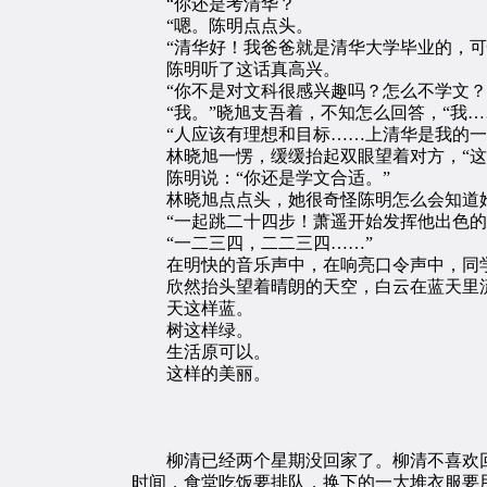
“你还是考清华？
“嗯。陈明点点头。
“清华好！我爸爸就是清华大学毕业的，可
陈明听了这话真高兴。
“你不是对文科很感兴趣吗？怎么不学文？
“我。”晓旭支吾着，不知怎么回答，“我…
“人应该有理想和目标……上清华是我的一个
林晓旭一愣，缓缓抬起双眼望着对方，“这
陈明说：“你还是学文合适。”
林晓旭点点头，她很奇怪陈明怎么会知道
“一起跳二十四步！萧遥开始发挥他出色的
“一二三四，二二三四……”
在明快的音乐声中，在响亮口令声中，同学
欣然抬头望着晴朗的天空，白云在蓝天里流
天这样蓝。
树这样绿。
生活原可以。
这样的美丽。
柳清已经两个星期没回家了。柳清不喜欢回家
时间，食堂吃饭要排队，换下的一大堆衣服要