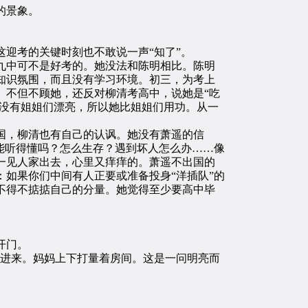
的景象。
迎考的关键时刻也不敢说一声“知了”。
中可不是好考的。她没法和陈明相比。陈明
知识氛围，而且没有学习环境。初三，为考上
。不但不顾她，还反对柳清考高中，说她是“吃
清没有姐姐们漂亮，所以她比姐姐们用功。从一
国，柳清也有自己的认讽。她没有萧遥的信
能听得懂吗？怎么生存？遇到坏人怎么办……像
一见人家出去，心里又痒痒的。萧遥不出国的
如果你们中间有人正要或准备投身“洋插队”的
不得不掂掂自己的分量。她觉得至少要高中毕
开门。
进来。妈妈上下打量着房间。这是一问明亮而