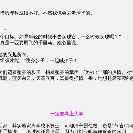
惜我理科成绩不好。不然我也会去考清华的。
…”
目标。如果年轻的时候不去实现它，什么时候实现呢？”
真是一匹要腾飞的千里马。她心里说。
她的兴趣所在。
组织才能。“跳齐步子，一起喊拍子！
们迈着整齐的步子，拍着整齐的掌声，倾注出全部的热情。对
淌，蓝天白云，天高气爽，真值得抒情一番，她想起席慕蓉的
一定要考上大学
。其实地家离学校不算远，可柳清宁愿住校，说是“节省时间
用手搓洗……不过她还是情愿，因为可以少听妈妈爸爸的唠叨。