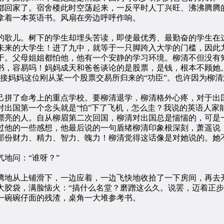
回家了。宿舍楼此时空荡起来，一反平时人丁兴旺、沸沸腾腾
着一本英语书。风扇在旁边呼呼作响。
儿。树下的学生却埋头苦读，即使最优秀、最勤奋的学生在这
来的大学生！进了九中，就等于一只脚跨入大学的门槛，因此九
于。父母姐姐都怕他，他有一个安静的学习环境。柳清不但没有
书，容易吗！妈妈成天和爸爸谈论的是股票，是钱，根本不顾她
迎接妈妈这位刚从某一个股票交易所归来的“功臣”。也许因为柳
拼了命考上的重点学校。要柳清退学，柳清格外心疼，对于出
对出国第一个念头就是“怕”下了飞机，怎么圭？我说的英语人家
漂亮的人。自从柳眉第二次回国，柳清对出国总是惴惴的，可是
过他的一些感想，他最后说的一句盾绪柳清印象根深刻，萧遥说：
那份财力、精力、智力、魄力！柳清觉得这话像是对她说的。她
地问：“谁呀？”
地从上铺滑下，一边应着，一边飞快地收拾了一下房间，再去
袋，满脸恼火：“搞什么名堂？磨蹭这么久。说罢，迈着正步
一碗碗仔面的残渣，桌角一大堆参考书。