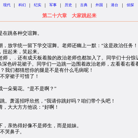
|
|
|
|
|
|
|
|
现代
科幻
纪实
军事
历史
古典
外国
港台
侦探
第二十六章 大家跳起来
在跳各种交谊舞。
放学统一留下学交谊舞。老师还幽上一默：“这是政治任务！
，扭起来，笑起来。
师，．还有成天板着脸的政治老师也都加入了。同学们十分惊讶
一条深色碎花裙子。同学们一边跳一边围着政治老师，左看看右看
？我们都猜想你的腿是不是有什么毛病呢！
不穿裙子可惜了！
一朵菊花。“是不是啊？”
。萧遥招呼欣然，“我请你跳好吗？咱们带个头吧！
，大大方方他说：“好啊！
，亲热得好像不是师生，而是姐妹。
不哭鼻子。