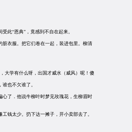
受此“恩典”，竟感到不自在起来。
脏衣服。把它们卷在一起，装进包里。柳清
，大学有什么呀，出国才威水（威风）呢！傻
，谁也不欠谁了。
心了．他说牛柳叶时梦见玫瑰花，生柳眉时
工钱太少。扔下达一摊子，开小卖部去了。