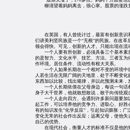
柳清望着妈妈离去，很心寒。股票的涨跌竟
在英国，有人曾统计过，最富有创新意识和创
们讲美利坚民族是一个“无根”的民族。在改
领会得快。可见，创新的人才。只能出现在流
一个人要有所创新，必须具备三个基本素质
的是智力、文化水平、技艺、方法。三者互为
作环境。居住条件、流动性有根大关系。
一个人如果长期在一个相对不变的环境中循
人若生活在无限广阔的天地里，处于不断变化
东西加以比较，找出规律，并以此预测未来，
一个人长期依偎在父母身边，每说一句话都
身子大千世界，他就敢想敢说，敢于向传统观
一个人走向四方。会遇到许多新问题要加以
起工作，可以培养他的竞争力、进取心、好胜
有的知识发生”化学反应”，引起知识膨胀；
变化无常的社会作出反应；远离父母，使他失
自己的优势。
在现代社会，衡量人才的标准不仅是他的知