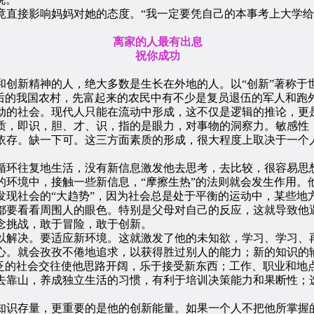
直接影响妈妈对她的态度。“我一定要凭自己的本事考上大学给
离家的人最有出息
祝你成功
新精神的人，绝大多数是生长在外地的人。以“创新”著称于
革后的我国农村，先富起来的农民中有不少是复员退伍的军人和跑
动的社会。现代人只能在流动中形成，这不仅是逻辑的推论，更
，即识，胆、才、识，指的是眼力，对事物的洞察力。敏感性；
依存。缺一下可。这三方面素质的形成，很大程度上取决于一个
环往复地生活，没有新信息激发他去思考，去比较，很容易思想
的环境中，接触一些新信息，“摩擦生热”的法则就会发生作用。
发现社会的“大趋势”，因为社会总是处于平衡的运动中，某些地
要看看周围人的眼色。特别是父母对自己的反应，这就导致他遇
念挑战，敢于冒险，敢于创新。
解决。要适应新环境。这就激发了他的未知欲，学习、学习、再
心。就会孜孜不倦地追求，以获得胜过别人的能力；新的知识的
广泛的社会交往使他思路开阔，乐于接受新东西；工作、职业和地
去靠山，养成独立生活的习惯，有利于培训决策能力和果断性；
识存量，更重要的是他的创新能量。如果一个人不把他所掌握的