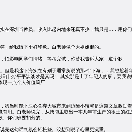
在深圳当教员。收入比起内地来还真不少，我只是……用你们
笑，给我留下个好印象。白老师像个大姐姐似的。
，怕影响同学们情绪。等考完试，你替我告诉大家，道个歉。
但是我这下海实在有别于通常所说的那种‘下海，．我想趁着
是唱什么‘平平淡淡才是真吗’．其实那是上了年纪人的事，要我
体现一点个人价值嘛厂
我当时能下决心舍弃大城市来到边陲小镇就是这篇文章激励着
也有用。白老师说完，从挎包里取出一本几年前生产的很土的红
数。你们班要扣分的。
说完这句话气氛会轻松些。没想到说了心里更沉重。