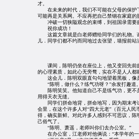
才。
在未来的时代，我们不可能在父母的保护下
可能再是关系网。不应再把自己禁锢在家庭的
冲破一切狭隘观念的束缚，到祖国录需要的
祝你成功！
这篇文章就是白老师赠给同学们的礼物。谢
儿．同学们都不约而同地过去张望，墙报前站
课间，陈明仍坐在座位上，他又变回先前的
的心理素质，如此心无旁骛，实在不是人人都
这会儿．陈明双眼直勾勾地望着黑板，像是
“陈明，做什么？练气功呀？”余发打趣道
陈明笑笑。他知道自己不是练气功，更不是
用得天衣无缝。
同学们拼命地背，拼命地写，因为期末考试
会里，在这个许多人对“四大元老”（百元人民
得，确实新鲜。对此许多人感到不可思议，陈
己俗气了。
“陈明、萧遥，老师叫你们去办公室。”
在办公室，江老师对他俩说：“本学年的一