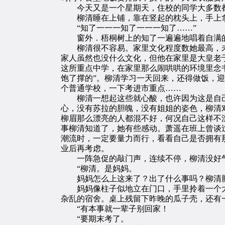
今天又是一个星期天，住校的同学大多数都
柳清睡在上铺，靠在竖起的枕头上，手上拿
“知了一一一知了一一一知了……”
窗外．梧桐树上的知了一遍遍地唱着自满的歌
柳清很不容易。家里文化程度数她最高，未
家人虽然也没什么文化，但他在家里是大皇老
这所重点中学，在家里那么闹哄哄的环境里念
饱了撑的”。柳清学习一天回来，还得做饭，
个普通学校，一下考进市重点……
柳清一想起这些就心酸，也许因为这是自己
心，没有苏拉的胆魄，没有姐姐的姿色，柳清
柳眉那么漂亮的人都混不好，何况自己这样不
事柳清知道了，她有些感动。萧遥在班上曾谈
潮流时，一定要量力而行，看看自己是否拥有
业后再考虑。
一阵急促的敲门声，连续不停，柳清没好气
“柳清。是妈妈。
妈妈怎么上这来了？出了什么事吗？柳清腾
妈妈像柱子似地立在门口，手里拎着一个大胶
杂乱的宿舍。桌上残留下昨晚的瓜子壳，还有
“有本事就一辈子别回家！
“要期末考了。