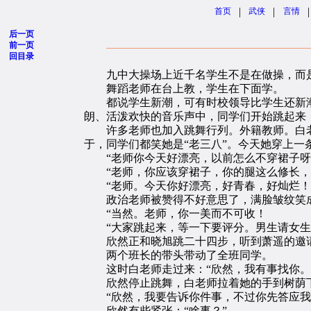
|
|
|
首页
武侠
言情
后一页
前一页
回目录
九中大操场上近千名学生不是在做操，而是
舞蹈老师在台上教，学生在下面学。
都说学生新潮，可有时校领导比学生还新潮，
朗、活泼欢快的音乐声中，同学们开始跳起来
许多老师也加入跳舞行列。外籍教师。白老
于，同学们都笑她是“老三八”。今天她穿上
“老师你今天好漂亮，以前怎么不穿裙子呀
“老师，你应该穿裙子，你的腿这么修长，
“老师。今天你好漂亮，好青春，好灿烂！
政治老师被赞得不好意思了，满脸皱纹笑成
“当然。老师，你一美而不可收！
“大家跳起来，等一下要评分。男生请女生跳
欣然正和晓旭跳二十四步，听到萧遥的邀请
两个班长的带头带动了全班同学。
这时白老师走过来：“欣然，我有事找你。
欣然停止跳舞，白老师拉着她的手到树荫下
“欣然，我要告诉你件事，不过你先答应我
欣然有些紧张：“啥事？”