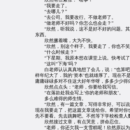
“我要走了。
“去哪儿？”
“去公司。我要改行。不做老师了。
“做老师不好吗？你怎么也会走？”
“欣然，听我说，这不是好不好的问题。其实
东西。
欣然撅着嘴，大为不快。
“欣然，别这个样子。我要走了，你也不笑
“什么时候走？”
“下星期。我原本想在课堂上说。快考试了
“这叫“下海’吗？
白老师认认真真地想了会儿，说：“也算吧。
样年纪大了．我的‘资本’也就雄厚了。现在不
庸庸碌碌多对不住这大好年华呀，多多少少得
欣然点点头：“老师，你要给我写信。
“在落款处我会写上‘你的老师和朋友’。
多么难得的师生情。
“欣然，有一篇文章，写得非常好。可以说，
现在我要走了，把这篇文章送给你。希望对你
先不要看。先去跳舞吧。不然等下学校检查人
欣然接过文章，有点哭意，拼命忍住。
“老师，你还欠我一支雪糕呢！欣然原以为