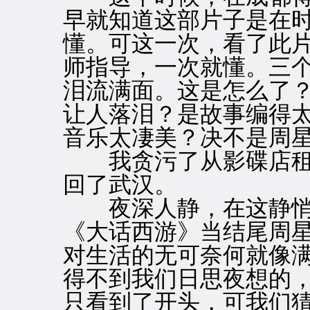
早就知道这部片子是在
懂。可这一次，看了此
师指导，一次就懂。三
泪流满面。这是怎么了
让人落泪？是故事编得
音乐太凄美？决不是周
我贪污了从影碟店租
回了武汉。
夜深人静，在这静悄
《大话西游》当结尾周
对生活的无可奈何就像
得不到我们日思夜想的
只看到了开头，可我们