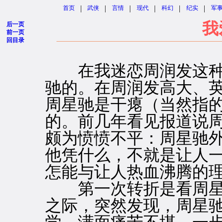
|
|
|
|
|
|
首页
武侠
言情
现代
科幻
纪实
军
我
后一页
前一页
回目录
在我迷恋周润发这种
驰的。在周润发高大、
周星驰是干瘪（当然指
的。前几年看见报道说
颇为愤愤不平：周星驰
他凭什么，不就是让人
怎能与让人热血沸腾的
第一次转折是看周星
之际，突然发现，周星