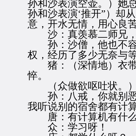
孙和沙表演空壶。）她
孙和沙表演‘推开”）却
意，开水无情，用心良
沙：真羡慕二师兄，
孙：沙僧，他也不容
权，经历了多少无奈与
猪：（深情地）衣带
悴。
（众做欲呕吐状。
孙：八戒，你就别恶
我听说别的宿舍都有计
唐：有计算机有什么
众：学习呀！