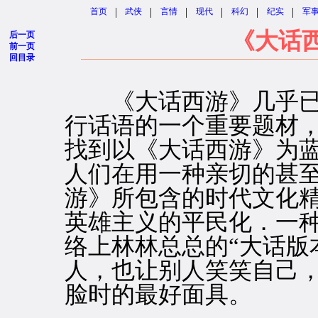
|
|
|
|
|
|
首页
武侠
言情
现代
科幻
纪实
军
《大话
后一页
前一页
回目录
《大话西游》几乎已
行话语的一个重要题材
找到以《大话西游》为
人们在用一种亲切的甚
游》所包含的时代文化
英雄主义的平民化．一
络上林林总总的“大话版
人，也让别人笑笑自己
脸时的最好面具。