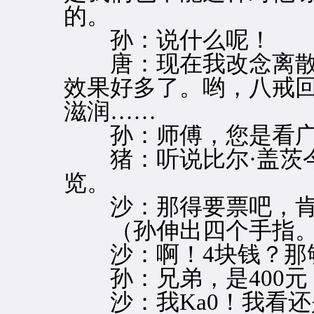
的。
孙：说什么呢！
唐：现在我改念离散
效果好多了。哟，八戒
滋润……
孙：师傅，您是看广
猪：听说比尔·盖茨今
览。
沙：那得要票吧，肯
（孙伸出四个手指。
沙：啊！4块钱？那
孙：兄弟，是400元
沙：我Ka0！我看还