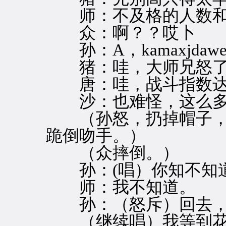
师：不及格的人数和
众：啊？？哎卜
孙：A，kamaxjda
猪：哇，大师兄怒了
唐：哇，战斗指数达
沙：也难怪，这么多
（孙怒，扔掉帽子，
跪倒吻手。）
（众摔倒。）
孙：(唱）你知不知道
师：我不知道。
孙：（怒斥）回去，
（继续唱）我等到花