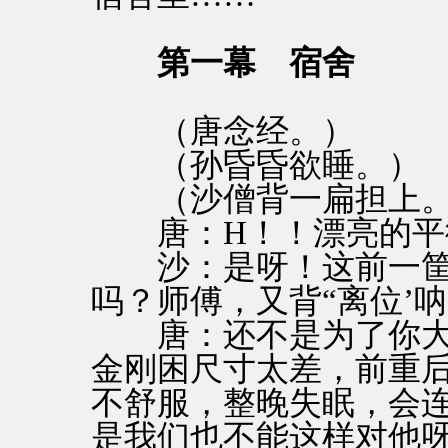
第一幕 宿舍
（唐念经。）
（孙昏昏欲睡。）
（沙僧背一扁担上。
唐：H！！漂亮的平
沙：是呀！这前一筐
吗？师傅，又背“离位’
唐：还不是为了你大
金刚困尺寸太差，前重
不舒服，整晚失眠，会
是我们也不能这样对他