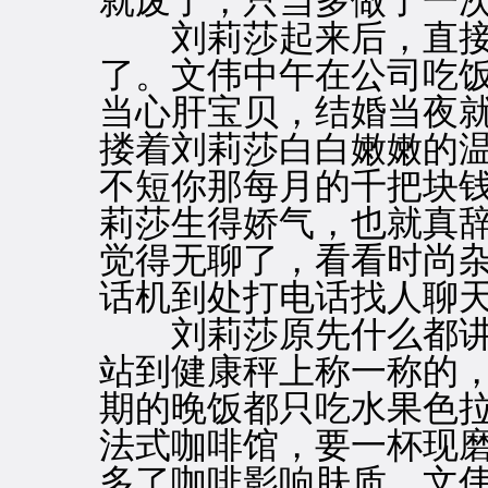
就废了，只当多做了一
刘莉莎起来后，直接
了。文伟中午在公司吃
当心肝宝贝，结婚当夜
搂着刘莉莎白白嫩嫩的温
不短你那每月的千把块钱
莉莎生得娇气，也就真
觉得无聊了，看看时尚
话机到处打电话找人聊
刘莉莎原先什么都讲
站到健康秤上称一称的
期的晚饭都只吃水果色
法式咖啡馆，要一杯现
多了咖啡影响肤质。文