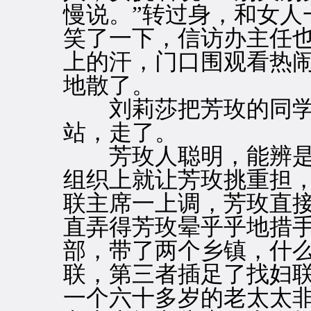
慢说。”转过身，和女人
笑了一下，信访办主任
上的汗，门口围观看热
地散了。
刘莉莎把芳玫的同学
站，走了。
芳玫人聪明，能辨是
组织上就让芳玫挑重担
联主席一上调，芳玫直
直弄得芳玫晕乎乎地措
部，带了两个乡镇，什
联，第三者插足了找妇
一个六十多岁的老太太