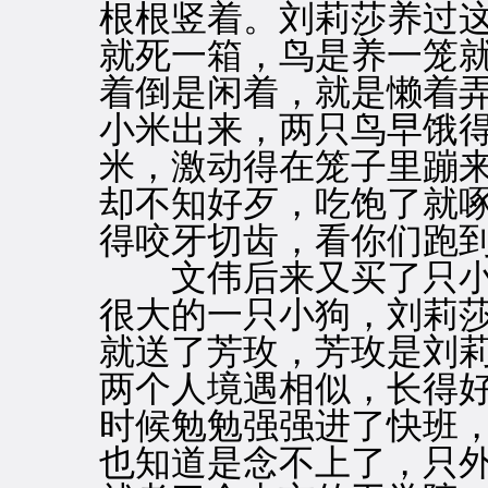
根根竖着。刘莉莎养过
就死一箱，鸟是养一笼
着倒是闲着，就是懒着
小米出来，两只鸟早饿
米，激动得在笼子里蹦
却不知好歹，吃饱了就
得咬牙切齿，看你们跑
文伟后来又买了只小
很大的一只小狗，刘莉
就送了芳玫，芳玫是刘
两个人境遇相似，长得
时候勉勉强强进了快班
也知道是念不上了，只