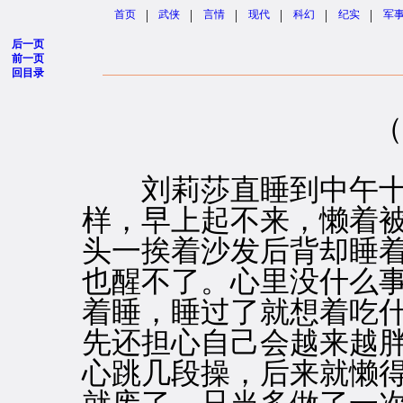
|
|
|
|
|
|
首页
武侠
言情
现代
科幻
纪实
军
后一页
前一页
回目录
（
刘莉莎直睡到中午十
样，早上起不来，懒着
头一挨着沙发后背却睡
也醒不了。心里没什么
着睡，睡过了就想着吃
先还担心自己会越来越
心跳几段操，后来就懒