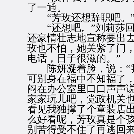
了一通。
“芳玫还想辞职吧。”
“还想吧。”刘莉莎回
还豪情壮志地宣称要出
玫也不怕，她关紧了门
电话，日子很滋的。”
陈妍凝着脸，说：“我
可别身在福中不知福了
闷在办公室里口口声声
家家玩儿吧，党政机关
看见我独撑了个童装店
么好看呢，芳玫真是个
别苦得受不住了再逃回