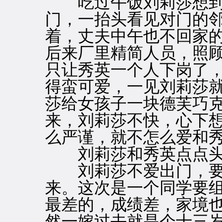
吃过午饭刘莉莎想到
门，一抬头看见对门的
着，丈夫中午也不回家
后来厂里精简人员，照
只让秀英一个人下岗了
得蛮可爱，一见刘莉莎
莎给女孩子一块德芙巧
来，刘莉莎不快，心下
么严谨，就不怎么爱和
刘莉莎和秀英点点头
刘莉莎不爱出门，要
来。这次是一个同学要
最差的，成绩差，家境
然一嫁过去就是个十三