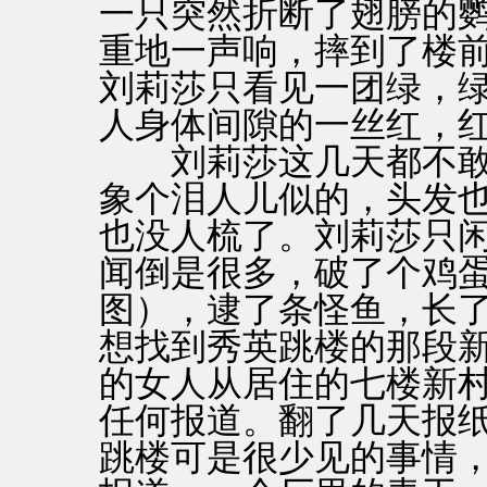
一只突然折断了翅膀的
重地一声响，摔到了楼
刘莉莎只看见一团绿，
人身体间隙的一丝红，
刘莉莎这几天都不敢
象个泪人儿似的，头发
也没人梳了。刘莉莎只
闻倒是很多，破了个鸡
图），逮了条怪鱼，长
想找到秀英跳楼的那段
的女人从居住的七楼新
任何报道。翻了几天报
跳楼可是很少见的事情