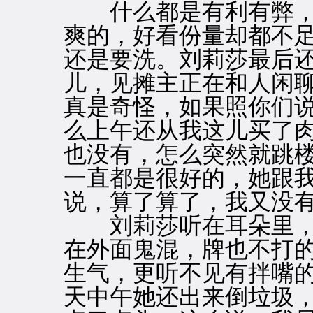
什么都是有利有弊，
爽的，好看份量却都不
还是要洗。刘莉莎最后
儿，见摊主正在和人闲聊
真是奇怪，如果照你们
么上午还从我这儿买了
也没有，怎么突然就跳
一直都是很好的，她跟
说，算了算了，我又没有
刘莉莎听在耳朵里，
在外面鬼混，牌也不打
生气，更听不见有拌嘴
天中午她还出来倒垃圾