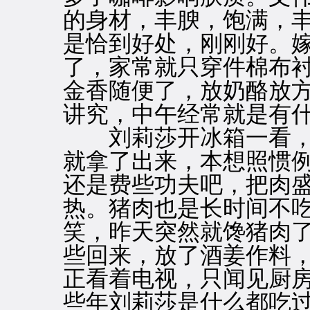
的身材，丰腴，饱满，
是恰到好处，刚刚好。
了，家常就只穿件棉布
金香随便了，放奶酪放
讲究，中午经常就是有
刘莉莎开冰箱一看，
就拿了出来，本想照惯
还是费些功夫吧，把肉
热。猪肉也是长时间不
笑，昨天突然就馋猪肉
些回来，放了酒姜作料
正看着电视，只闻见厨
些年刘莉莎是什么都吃