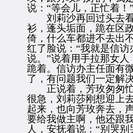
说：“等会儿，正忙着！
刘莉沙再回过头去看
衫，蓬头垢面，跪在区
倚，什么车都进不去出
红了脸说：“我就是信访
说。”说着用手拉那女人
跪着。信访办主任面有微
了，有问题我们一定解决
正说着，芳玫匆匆忙
很急，刘莉莎刚想迎上
起来，也向芳玫奔去，声
要给我做主啊，他还跟我
人，安抚着说：“别哭别