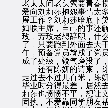
老太太问老头索要青春
爱向刘莉莎抱怨事情太
展工作？刘莉莎暗底下
妇联主席，自己的事还
玫，芳玫老想辞职，什
了，只要跑到外面去大
年，预备党员就成了党
成了处级，锐气磨没了
还有陈妍的请柬，陈
走过去不过几百米，陈
毕业时分得最差，居然
莉莎也愤愤不平，想让
固执，不爱靠同学朋友