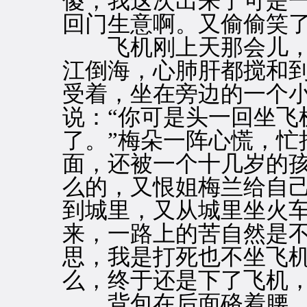
傻，我这次出来了可是
回门生意啊。又偷偷笑
飞机刚上天那会儿，
江倒海，心肺肝都搅和
受着，坐在旁边的一个
说：“你可是头一回坐飞
了。”梅朵一阵心慌，忙
面，还被一个十几岁的
么的，又恨姐梅兰给自
到城里，又从城里坐火
来，一路上的苦自然是
思，我是打死也不坐飞
么，终于还是下了飞机
背包在后面硌着腰，