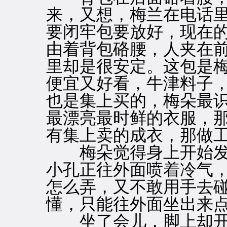
来，又想，梅兰在电话
要闭牢包要放好，现在
由着背包硌腰，人夹在
里却是很安定。这包是
便宜又好看，牛津料子
也是集上买的，梅朵最
最漂亮最时鲜的衣服，
有集上卖的成衣，那做
梅朵觉得身上开始发
小孔正往外面喷着冷气
怎么弄，又不敢用手去
懂，只能往外面坐出来
坐了会儿，脚上却开