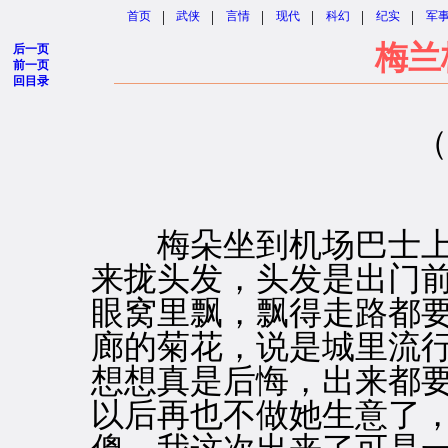
|
|
|
|
|
|
首页
武侠
言情
现代
科幻
纪实
军
梅兰
后一页
前一页
回目录
（
梅朵坐到机场巴士上
来拢头发，头发是出门
眼窝里飘，飘得走路都
廊的菊花，说是城里流
想想真是后悔，出来都
以后再也不做她生意了