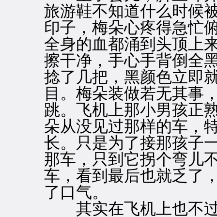
旅游鞋不知道什么时候
印子，梅朵心疼得急忙
全身的血都涌到头顶上
擦干净，手心手背倒全
捻了几把，黑颜色立即
目。梅朵装做若无其事
跳。飞机上那小男孩正
朵从没见过那样的车，
长。只是为了接那孩子
那车，只到它拐个弯儿
车，看到最后也就乏了
了口气。
其实在飞机上也不过