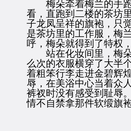
梅朵牵着梅兰的手跑
看，直跑到二楼的茶坊
子龙凤呈祥的旗袍，只
是茶坊里的工作服，梅
呼，梅朵就得到了特权
站在化妆间里，梅朵
么次的衣服横穿了大半
着粗笨行李走进金碧辉
辱，在美浴中心当着众
裤衩时没有感受到耻辱
情不自禁拿那件软缎旗