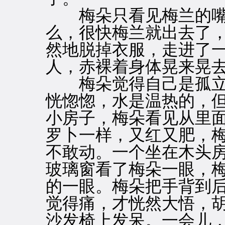
梅朵只看见梅兰的嘴
么，很快梅兰就出去了
然地脱掉衣服，走进了
人，赤裸着身体晃来晃
梅朵觉得自己是孤立
恍惚惚，水是温热的，
小房子，梅朵看见从里
罗卜一样，又红又肥，
不敢动。一个坐在木头
玻璃窗看了梅朵一眼，
的一眼。梅朵把手背到
觉得痛，才恍然大悟，
沙发椅上发呆。一会儿