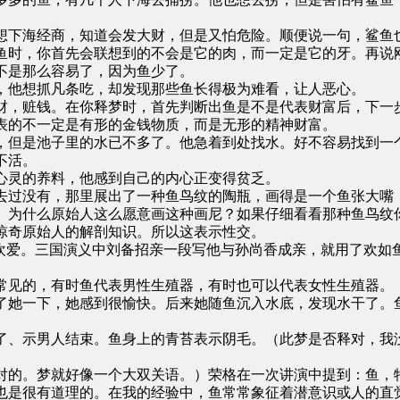
。
下海经商，知道会发大财，但是又怕危险。顺便说一句，鲨鱼也
鱼时，你首先会联想到的不会是它的肉，而一定是它的牙。再说
不是那么容易了，因为鱼少了。
他想抓凡条吃，却发现那些鱼长得极为难看，让人恶心。
，赃钱。在你释梦时，首先判断出鱼是不是代表财富后，下一步
表的不一定是有形的金钱物质，而是无形的精神财富。
但是池子里的水已不多了。他急着到处找水。好不容易找到一个
不活。
灵的养料，他感到自己的内心正变得贫乏。
过没有，那里展出了一种鱼鸟纹的陶瓶，画得是一个鱼张大嘴，
。为什么原始人这么愿意画这种画尼？如果仔细看看那种鱼鸟纹
惊奇原始人的解剖知识。所以这表示性交。
爱。三国演义中刘备招亲一段写他与孙尚香成亲，就用了欢如鱼
见的，有时鱼代表男性生殖器，有时也可以代表女性生殖器。
她一下，她感到很愉快。后来她随鱼沉入水底，发现水干了。鱼
、示男人结束。鱼身上的青苔表示阴毛。（此梦是否释对，我没
的。梦就好像一个大双关语。）荣格在一次讲演中提到：鱼，特
也是很有道理的。在我的经验中，鱼常常象征着潜意识或人的直