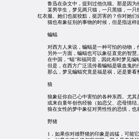
鲁迅在杂文中，提到过他仇猫。那是因为他
某男学生，梦见两只猫，一只黑猫，一只红
红衣服。她们也挺狡黠，挺厉害的？你对她们
猫也有象征别的事物的时候，但是指这样
蝙蝠
对西方人来说，蝙蝠是一种可怕的动物，作
另外一方面，蝙蝠也可以象征直党的智慧。
在中国，“蝠”和福同音，因此有时梦见编
但是，在西方广泛流传着蝙蝠是吸血鬼的传
那么，梦见蝙蝠究竟是福是祸，还是要看整
狼
狼象征你自己心中害怕的各种东西。尤其是你
或来自童年创伤经验（如恋父、恋母情结。
狼在女性的梦中象征对男性性的恐惧，也就是
野猪
1．如果你对雄野猪的印象是凶猛，可能它