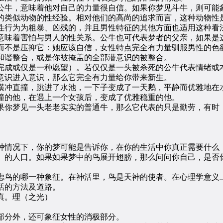
牛，意味着他对自己的力量很自信。如果你梦见斗牛，则可能
类似动物的性经验。相对他们的高尚的追求而言，这种动物性
行为为粗暴、凶残的，并且男性特征的其他方面也适用这种看
味着害怕与男人的性关系。公牛也可代表梦者的父亲，如果是这
而不是压抑它：她应该自信，女性特点完全有力量驯服男性的色
谐整合，或是你被掩盖的全部潜意识的被整合。
成或仅是一种愿望）。若仅仅是一头被杀死的公牛代表情绪或
识进入意识，那么它完全有力量给你带来新生。
冲直撞，跳进了水池，一下子变成了一天鹅，平静而优雅地在
的他，在遇上一个女孩后，变成了优雅稳重的他。
你梦见一头老老实实的普通牛，那么它代表的只是勤劳，有时
情况下，你的梦可能是告诉你，在你的生活中你真正需要什么
的人口。如果如果梦中的鸟展开翅膀，那么问问你自己，是否你
鸟的哪一种象征。在神活里，鸟是天神的使者。在心理学意义上
活的方法及道路。
真。理（之光）
分外，还可象征女性的消极部分。