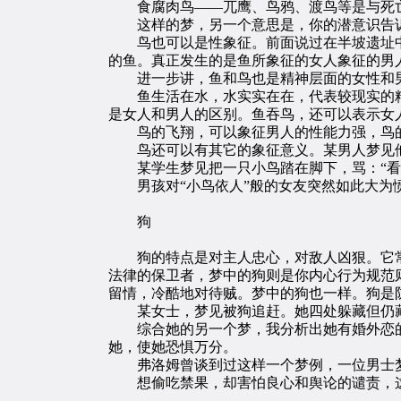
食腐肉鸟——兀鹰、鸟鸦、渡鸟等是与死亡
这样的梦，另一个意思是，你的潜意识告诉
鸟也可以是性象征。前面说过在半坡遗址中
的鱼。真正发生的是鱼所象征的女人象征的男
进一步讲，鱼和鸟也是精神层面的女性和
鱼生活在水，水实实在在，代表较现实的精
是女人和男人的区别。鱼吞鸟，还可以表示女
鸟的飞翔，可以象征男人的性能力强，鸟的
鸟还可以有其它的象征意义。某男人梦见他
某学生梦见把一只小鸟踏在脚下，骂：“看你
男孩对“小鸟依人”般的女友突然如此大为
狗
狗的特点是对主人忠心，对敌人凶狠。它常
法律的保卫者，梦中的狗则是你内心行为规范
留情，冷酷地对待贼。梦中的狗也一样。狗是
某女士，梦见被狗追赶。她四处躲藏但仍藏
综合她的另一个梦，我分析出她有婚外恋的
她，使她恐惧万分。
弗洛姆曾谈到过这样一个梦例，一位男士梦
想偷吃禁果，却害怕良心和舆论的谴责，这