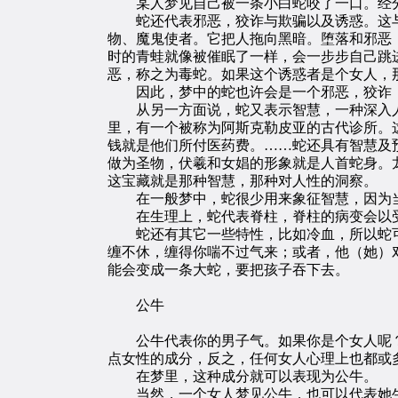
某人梦见自己被一条小白蛇咬了一口。经分
蛇还代表邪恶，狡诈与欺骗以及诱惑。这与
物、魔鬼使者。它把人拖向黑暗。堕落和邪恶
时的青蛙就像被催眠了一样，会一步步自己跳
恶，称之为毒蛇。如果这个诱惑者是个女人，
因此，梦中的蛇也许会是一个邪恶，狡诈，
从另一方面说，蛇又表示智慧，一种深入人内
里，有一个被称为阿斯克勒皮亚的古代诊所。
钱就是他们所付医药费。……蛇还具有智慧及
做为圣物，伏羲和女娼的形象就是人首蛇身。
这宝藏就是那种智慧，那种对人性的洞察。
在一般梦中，蛇很少用来象征智慧，因为当
在生理上，蛇代表脊柱，脊柱的病变会以受
蛇还有其它一些特性，比如冷血，所以蛇可
缠不休，缠得你喘不过气来；或者，他（她）
能会变成一条大蛇，要把孩子吞下去。
公牛
公牛代表你的男子气。如果你是个女人呢？
点女性的成分，反之，任何女人心理上也都或
在梦里，这种成分就可以表现为公牛。
当然，一个女人梦见公牛，也可以代表她生