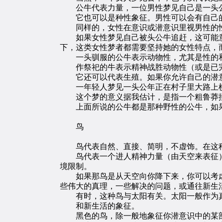
公牛代表力量，一位男性梦见自己是一头公
它也可以是种性象征。男性可以会有自己的
同样的，女性在意识或潜意识里视男性的性
如果女性梦见自己被头公牛追赶，这可能意
下，这类女性梦者都需要坚持她的女性特点，
一头驯服的公牛表示动物性，尤其是性的和
作祭祀的牛表示精神战胜动物性（或是已完
它还可以代表生殖。如果你允许自己的潜意
一年轻人梦见一头公年正在村子里大路上横
这个梦的意义据我估计，是指一个粗鲁莽撞
上面所说的公牛都是那种野性的公牛，如果
鸟
鸟代表自然、直接、简明，不虚饰。在这种
鸟代表一个进人精神力量（由天空来表征）
境限制。
如果那鸟是从天空向你降下来，你可以考虑
些伟大的真理，一些解决的问题，或通往新生
有时，这种鸟与太阳有关。太阳一般作为
和新生活的象征。
黑色的鸟，除一般地象征你潜意识中的某部