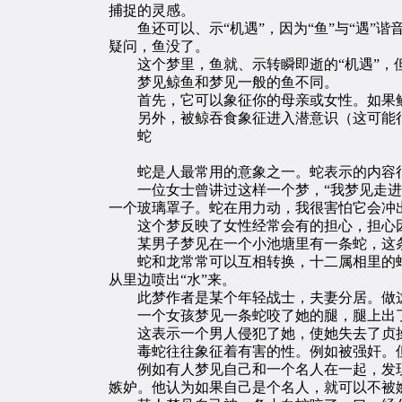
捕捉的灵感。
鱼还可以、示“机遇”，因为“鱼”与“遇”
疑问，鱼没了。
这个梦里，鱼就、示转瞬即逝的“机遇”，但
梦见鲸鱼和梦见一般的鱼不同。
首先，它可以象征你的母亲或女性。如果鲸
另外，被鲸吞食象征进入潜意识（这可能很
蛇
蛇是人最常用的意象之一。蛇表示的内容很
一位女士曾讲过这样一个梦，“我梦见走进一
一个玻璃罩子。蛇在用力动，我很害怕它会冲
这个梦反映了女性经常会有的担心，担心因
某男子梦见在一个小池塘里有一条蛇，这条
蛇和龙常常可以互相转换，十二属相里的蛇，
从里边喷出“水”来。
此梦作者是某个年轻战士，夫妻分居。做这
一个女孩梦见一条蛇咬了她的腿，腿上出
这表示一个男人侵犯了她，使她失去了贞操
毒蛇往往象征着有害的性。例如被强奸。但
例如有人梦见自己和一个名人在一起，发现
嫉妒。他认为如果自己是个名人，就可以不被