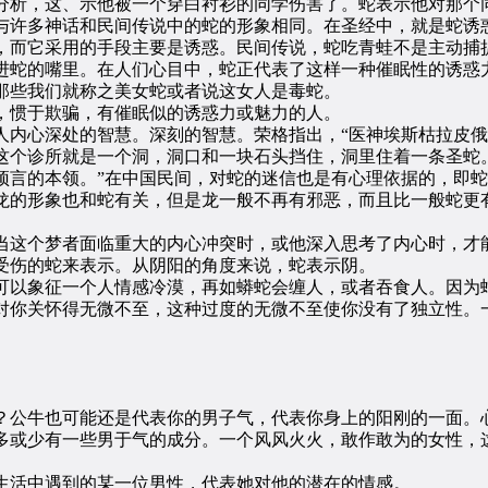
析，这、示他被一个穿白衬衫的同学伤害了。蛇表示他对那个
许多神话和民间传说中的蛇的形象相同。在圣经中，就是蛇诱
，而它采用的手段主要是诱惑。民间传说，蛇吃青蛙不是主动捕
进蛇的嘴里。在人们心目中，蛇正代表了这样一种催眠性的诱惑
那些我们就称之美女蛇或者说这女人是毒蛇。
惯于欺骗，有催眠似的诱惑力或魅力的人。
心深处的智慧。深刻的智慧。荣格指出，“医神埃斯枯拉皮俄
这个诊所就是一个洞，洞口和一块石头挡住，洞里住着一条圣蛇
预言的本领。”在中国民间，对蛇的迷信也是有心理依据的，即
龙的形象也和蛇有关，但是龙一般不再有邪恶，而且比一般蛇更
这个梦者面临重大的内心冲突时，或他深入思考了内心时，才
伤的蛇来表示。从阴阳的角度来说，蛇表示阴。
以象征一个人情感冷漠，再如蟒蛇会缠人，或者吞食人。因为蛇
对你关怀得无微不至，这种过度的无微不至使你没有了独立性。
公牛也可能还是代表你的男子气，代表你身上的阳刚的一面。心
多或少有一些男于气的成分。一个风风火火，敢作敢为的女性，
活中遇到的某一位男性，代表她对他的潜在的情感。