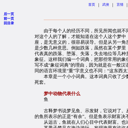
|
|
|
首页
武侠
言情
后一页
前一页
回目录
由于每个人的经历不同，所见所闻也就不同
对这个人的了解，才能知道在这个人这个梦中
座，是无意义的，很容易误导。但是从另一角
是少数几种意思。例如跌落，虽然在某个梦里
代表真的跌落、堕落、失落，失去地位等几种
象征。这样我们编一个词典，把那些常用的象
写不成“象征词典”的理由，因为就是在一般汉
同的语言环境里“重”字意义也不同：“这东西
本章是一个小小词典。这本词典只收了少数很
死套。
梦中动物代表什么
鱼
古释梦书说梦见鱼、示发财，它说对了。从谐音
的鱼所表示的正是“有余”。但是鱼表示财富决
从远古，鱼就在人们心目中代表财富。也许
某男子梦见在海边游玩，发现海里有许许多