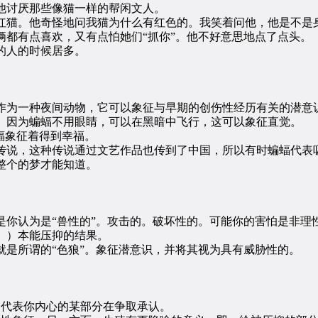
讨厌那些像猫一样的帮闲文人。
猫。他奇怪地问我猫为什么有红色的。我笑着问他，他是不是身
俩都有点喜欢，又有点怕她们“抓你”。他不好意思地点了点头。
的人的时候居多。
为一种夜间动物，它可以象征与早期的创伤性经历有关的潜意
因为蝙蝠不用眼睛，可以在黑暗中飞行，这可以象征直觉。
蝠象征着得到幸福。
说，这种传说通过文艺作品也传到了中国，所以有时蝙蝠代表
个的梦才能知道。
认为是“兽性的”。攻击的。破坏性的。可能你的害怕是非理
）本能压抑的结果。
所谓的“色狼”。象征潜意识，并将其视为具有威胁性的。
代表你内心的某部分在争取承认。