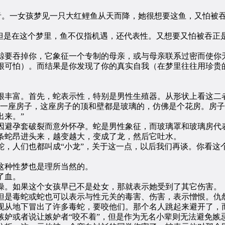
谐音。一女孩梦见一只大红鲤鱼从天而降，她很想要这鱼，又怕被
是在这个梦里，鱼不仅指机遇，还代表性。又想要又怕被吞正
要吞掉你，它象征一个专制的母亲，或与母亲联系过密而使你
可怕）。而结果是你发现了你的真实自我（在梦里往往用珍贵
丰富。首先，蛇表示性，特别是男性生殖器。从形状上看这二
座房子，这座房子的顶和壁都是玻璃的，仿佛是个花房。房子
出来。”
避孕套破裂而意外怀孕。蛇是男性象征，而玻璃罩和玻璃房代
蛇昂进头来，越变越大，变成了龙，然后它吐水。
人们也都叫成“小龙”，关于这一点，以后我们再谈。你看这
种性梦也是理所当然的。
了血。
。如果这个女孩早已不是处女，那就表示她受到了其它伤害。
是毒蛇或蛇也可以表示与性元关的毒害、伤害，表示憎恨。仇
从地下冒出了许多毒蛇，要咬他们。那个名人跳起来避开了，而
嫉妒或者说让嫉妒者“咬不着”，但是作为无名小辈则无法避免嫉