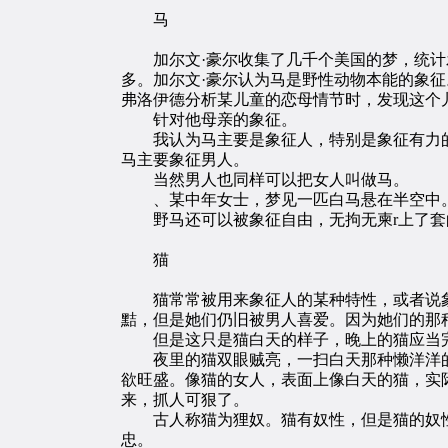
马
加尔文·豪尔收集了几千个美国的梦，统计发
多。加尔文·豪尔认为马是野性动物本能的象
弗洛伊德分析某儿童的恋母情节时，发现这个
针对他母亲的象征。
我认为马主要是象征人，特别是象征有力的
马主要象征男人。
当然男人也同样可以把女人叫做马。
、某中年女士，梦见一匹白马悬在半空中。
野马还可以被象征自由，无拘无柬r上了套
猫
猫常常被用来象征人的某种特性，或者说象
黠，但是她们仍旧被男人喜爱。因为她们的那
但是这只是猫白天的样子，晚上的猫应当
夜里的猫双眼贼亮，一扫白天那种懒洋洋的
欲旺盛。像猫的女人，表面上像白天的猫，实
来，抓人可狠了。
古人称猫为狸奴。猫有奴性，但是猫的奴性
忠。