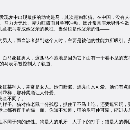
现梦中出现最多的动物是马，其次是狗和猫。在中国，没有人
征。马力大无比、精力旺盛而且鲁莽冲动。因此常常表示男性性
儿童把马看成他父亲的象征。当然也是他父亲的性——
男人，而当涉者梦到这个人时，主要是被他的性能力所吸引。美
白马象征男人，这匹马不落地是因为它下面有一个看不见的支
的马表示被控制人了轨道。
征某种人，常常是女人。她们慵懒、漂亮而又可爱。她们有点自
种乖样，那种柔顺让人怜爱。
完全不同了。
样子。猫对待老鼠十分残忍，抓住了不马上吃，还要逗它玩，要
际上都有夜里的猫一面。你知不知道，猫的爪可伸可缩，缩进去
不同于狗的奴性。狗是人的爪牙，人手下的打手；猫是人的弄