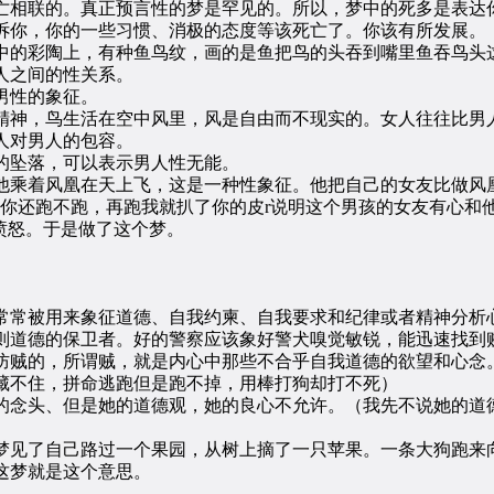
相联的。真正预言性的梦是罕见的。所以，梦中的死多是表达
你，你的一些习惯、消极的态度等该死亡了。你该有所发展。
的彩陶上，有种鱼鸟纹，画的是鱼把鸟的头吞到嘴里鱼吞鸟头这
人之间的性关系。
男性的象征。
神，鸟生活在空中风里，风是自由而不现实的。女人往往比男人
人对男人的包容。
坠落，可以表示男人性无能。
乘着风凰在天上飞，这是一种性象征。他把自己的女友比做风
还跑不跑，再跑我就扒了你的皮r说明这个男孩的女友有心和
愤怒。于是做了这个梦。
常被用来象征道德、自我约柬、自我要求和纪律或者精神分析心
则道德的保卫者。好的警察应该象好警犬嗅觉敏锐，能迅速找到
防贼的，所谓贼，就是内心中那些不合乎自我道德的欲望和心念
不住，拼命逃跑但是跑不掉，用棒打狗却打不死）
念头、但是她的道德观，她的良心不允许。（我先不说她的道
见了自己路过一个果园，从树上摘了一只苹果。一条大狗跑来向
梦就是这个意思。