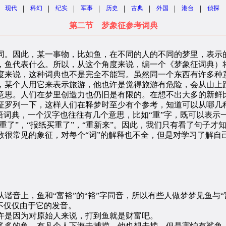
|
|
|
|
|
|
|
|
现代
科幻
纪实
军事
历史
古典
外国
港台
侦探
第二节 梦象征参考词典
。因此，某一事物，比如鱼，在不同的人的不同的梦里，表示的
，鱼代表什么。所以，从这个角度来说，编一个《梦象征词典）
度来说，这种词典也不是完全不能写。虽然同一个东西有许多种
，某个人用它来表示旅游，他也许是觉得旅游有危险，会从山上
意思。人们在梦里创造力也仍旧是有限的。在想不出大多的新鲜
征罗列一下，这样人们在释梦时至少有个参考，知道可以从哪几
语词典，一个汉字也往往有几个意思，比如“重”字，既可以表示一
太重了”，“报纸买重了”，“重新来”。因此，我们只有看了句子才
常见的象征，对每个“词”的解释也不全，但是对学习了解自
上，鱼和“富裕”的“裕”字同音，所以有些人做梦梦见鱼与“富裕
不仅仅由于它的发音。
是因为对原始人来说，打到鱼就是财富吧。
多的鱼，有凡个人下海去捕捞。他也想去捞，但是害怕有鲨鱼，