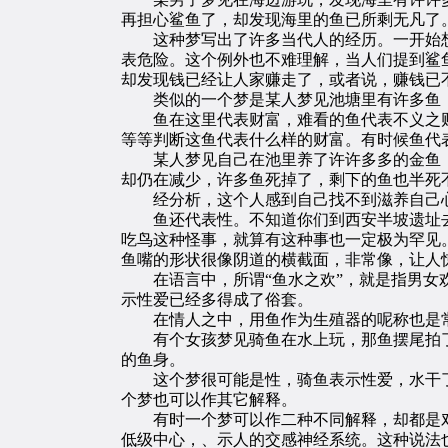
再担心鲨鱼了，却发现海里的鱼已所剩无凡了
这种梦写出了许多当代人的经历。一开始想
表危险。这个例外也不难理解，当人们提到鲨
却发现钱已经让人家赚走了，或者说，赚钱已
类似的一个梦是某人梦见池塘里有许多鱼，
鱼在这里代表财富，难看的鱼代表不义之财
等等判断这鱼代表什么样的财富。有时候鱼代
某人梦见自己在池里养了许许多多的金鱼，
却仍在减少，许多鱼死掉了，剩下的鱼也半死
经分析，这个人感到自己找不到滋养自己心
鱼还代表性。不知道你们到西安半坡遗址去
吃鸟这种怪事，就算有这种事也一定极为罕见
鱼嘴的形状很像阴道的横截面，非常像，让人
在语言中，所谓“鱼水之欢”，就是指男女欢
示性爱已经多得成了俗套。
在情人之中，用鱼作为生殖器的呢称也是常
有个女孩梦见骑鱼在水上玩，那鱼摆尾拍了
的鱼身。
这个梦很可能是性，骑鱼表示性爱，水干了
个梦也可以作其它解释。
有时一个梦可以作二种不同解释，却都是对
低级中心，、示人的交感神经系统。这种说法