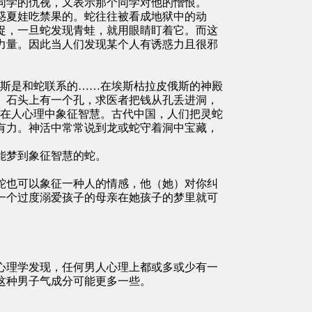
同学的仇视，又表示那个同学对他的憎恨。
惑夏娃吃禁果的。蛇往往被看成地狱中的动
捉，一旦蛇发现青蛙，就用眼睛盯着它。而这
力量。因此当人们发现某个人有诱惑力且很邪
斯是和蛇联系的……在埃斯枯拉皮俄斯的神殿
。石头上有一个孔，求医者把钱从孔丢进洞，
蛇在人心理中象征智慧。古代中国，人们把灵蛇
有力。神活中常常说到龙或蛇守着洞中宝藏，
能梦到象征智慧的蛇。
也可以象征一种人的情感，他（她）对你纠
一个过度溺爱孩子的母亲在她孩子的梦里就可
理学发现，任何男人心理上都或多或少有一
这种男子气成分可能更多一些。