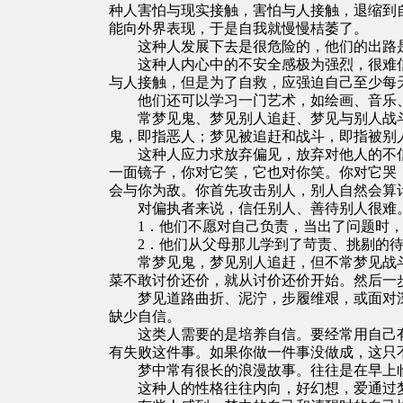
种人害怕与现实接触，害怕与人接触，退缩到
能向外界表现，于是自我就慢慢桔萎了。
这种人发展下去是很危险的，他们的出路是
这种人内心中的不安全感极为强烈，很难信
与人接触，但是为了自救，应强迫自己至少每
他们还可以学习一门艺术，如绘画、音乐、
常梦见鬼、梦见别人追赶、梦见与别人战斗
鬼，即指恶人；梦见被追赶和战斗，即指被别
这种人应力求放弃偏见，放弃对他人的不信任
一面镜子，你对它笑，它也对你笑。你对它哭
会与你为敌。你首先攻击别人，别人自然会算
对偏执者来说，信任别人、善待别人很难
1．他们不愿对自己负责，当出了问题时，
2．他们从父母那儿学到了苛责、挑剔的待
常梦见鬼，梦见别人追赶，但不常梦见战斗
菜不敢讨价还价，就从讨价还价开始。然后一
梦见道路曲折、泥泞，步履维艰，或面对深
缺少自信。
这类人需要的是培养自信。要经常用自己有过
有失败这件事。如果你做一件事没做成，这只
梦中常有很长的浪漫故事。往往是在早上临
这种人的性格往往内向，好幻想，爱通过梦