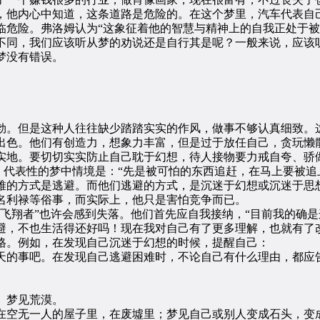
，他内心中知道，这条道路是危险的。在这个梦里，汽车代表自
临危险。弗洛姆认为“这象征着他的智慧与精神上的自我正处于被
同，我们应该听从梦的劝说还是自行其是呢？一般来说，应该
梦没有错误。
。但是这种人往往缺少踏踏实实的作风，做事不够认真细致。这
出色。他们有创造力，想象力丰富，但是过于放任自己，贪玩懒
实地。要切切实实防止自己耽于幻想，待人接物要力戒自夸、骄
。代表性的梦中情境是：“先是被可怕的东西追赶，在马上要被追
难的方式是逃避。而他们逃避的方式，是沉迷于幻想或沉迷于思
名利禄等俗事，而实际上，他只是害怕竞争而已。
翔者”也许会感到失落。他们首先应自我接纳，“目前我的确是
避，不也生活得还好吗！现在我对自己有了更多理解，也就有了
格。例如，在发现自己沉迷于幻想的时候，提醒自己：
的事吧。在发现自己逃避困难时，不论自己有什么理由，都应告
。梦见荒漠。
空无一人的屋子里，在废墟里；梦见自己或别人变成石头，变成