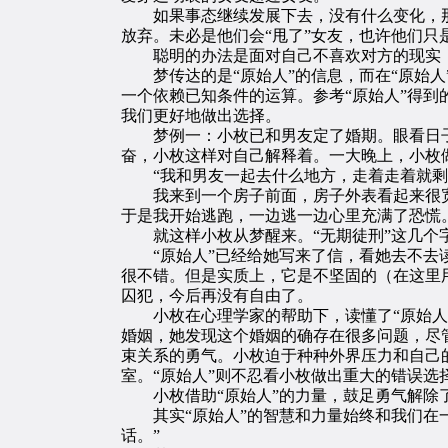
如果事态继续发展下去，没有什么变化，那
放弃。未必是他们会“甩了”女友，也许他们
聪明的办法是面对自己不喜欢对方的现实，
梦传达的是“原始人”的信息，而在“原始人
一个依赖已知条件的运算。参考“原始人”得
我们更好地做出选择。
梦例一：小枚已和男友定了婚期。眼看日子
奋，小枚这样对自己解释着。一大晚上，小枚
“我和男友一起去什么地方，走着走着就剩
我来到一个房子前面，房子外表看起来很宽
于是我开始逃跑，一边逃一边心里充满了恐慌。
就这样小枚从梦醒来。“无期徒刑”这几个
“原始人”已经给她写来了信，看她去不去读
很不错。但是实质上，它是不坚固的（在这里
囚犯，今后再没有自由了。
小枚在心理学家的帮助下，读懂了“原始人”
婚姻，她发现这个婚姻的确存在很多问题，尽
束关系的勇气。小枚迫于种种外界压力和自己
室。“原始人”则不忍看小枚做出重大的错误选
小枚借助“原始人”的力量，鼓足勇气解除了
其实“原始人”的智慧和力量始终和我们在一
话。”