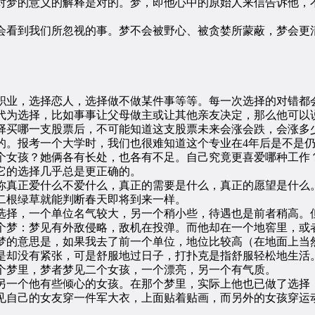
梦的意义的解释是对的。梦，即他心中的原始人来信告诉他，不
看到我们所忽视的事。梦不会被野心、被贪婪所蒙蔽，梦会更清
业，选择恋人，选择做不做某件事等等。每一次选择的对错都会
代为选择，比如事事让父母做主或让其他亲友决定，那么他可以
择买哪一支股票后，不可能知道这支股票未来会涨会跌，会涨多
的。报考一个大学时，我们也很难知道这个专业在4年后是不是
个女孩？她俩各有长处，也各有不足。自己究竟更喜爱哪种工作
它的选择几乎总是更正确的。
真正爱什么不爱什么，真正的需要是什么，真正的愿望是什么。
二根绿草就能判断春天即将到来一样。
择，一个单位名气较大，另一个稍小些，待遇也是前者稍高。但
个梦：梦见有外敌侵略，敌机在投弹。而他却在一个地窖里，或
意思是，如果我去了前一个单位，地位比较高（在地面上当然
是却没有紧张，可是舒服地过日子，打扑克是指舒服轻松地生活
个梦里，梦者梦见二个女孩，一个漂亮，另一个有气质。
一个他有些倾心的女孩。在那个梦里，实际上他也已做了选择，
见自己的女友穿一件军大衣，上面贴着贴画，而另外的女孩穿运