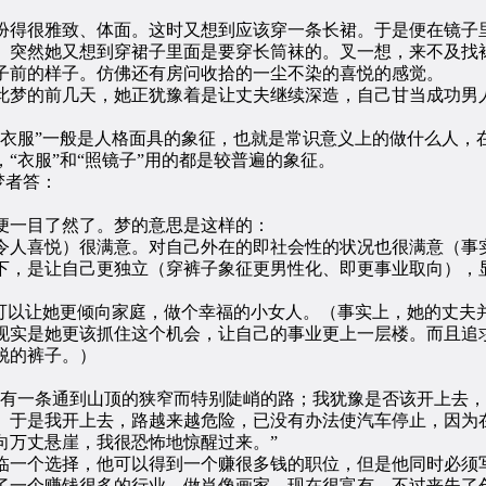
得很雅致、体面。这时又想到应该穿一条长裙。于是便在镜子里
。突然她又想到穿裙子里面是要穿长筒袜的。叉一想，来不及找
子前的样子。仿佛还有房问收拾的一尘不染的喜悦的感觉。
梦的前几天，她正犹豫着是让丈夫继续深造，自己甘当成功男
服”一般是人格面具的象征，也就是常识意义上的做什么人，在
“衣服”和“照镜子”用的都是较普遍的象征。
梦者答：
一目了然了。梦的意思是这样的：
人喜悦）很满意。对自己外在的即社会性的状况也很满意（事实
下，是让自己更独立（穿裤子象征更男性化、即更事业取向），
以让她更倾向家庭，做个幸福的小女人。（事实上，她的丈夫
现实是她更该抓住这个机会，让自己的事业更上一层楼。而且追
脱的裤子。）
一条通到山顶的狭窄而特别陡峭的路；我犹豫是否该开上去，
。于是我开上去，路越来越危险，已没有办法使汽车停止，因为
向万丈悬崖，我很恐怖地惊醒过来。”
一个选择，他可以得到一个赚很多钱的职位，但是他同时必须写
了一个赚钱很多的行业，做肖像画家，现在很富有，不过丧失了