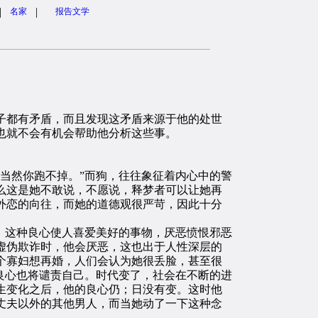
|
|
名家
报告文学
都有矛盾，而且发现这矛盾来源于他的处世
也就不会有机会帮助他分析这些事。
。
当然你跑不掉。”而狗，往往象征着内心中的警
么这是她不敢说，不愿说，释梦者可以让她再
外恋的向往，而她的道德观很严苛，因此十分
。这种良心使人喜爱美好的事物，厌恶愤恨邪恶
虚伪欺诈时，他会厌恶，这也出于人性深层的
个寡妇想再婚，人们会认为她很丢脸，甚至很
的良心也将谴责自己。时代变了，社会在不断的进
生变化之后，他的良心仍；日没有变。这时他
丈夫以外的其他男人，而当她动了一下这种念