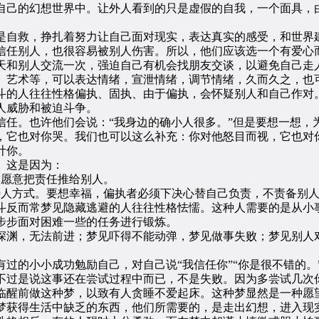
自己的幻想世界中。让外人看到的只是虚假的自我，一个面具，
自救，挣扎着努力让自己面对现实，表达真实的感受，和世界
任别人，也很容易被别人伤害。所以，他们应该选一个有爱心而
天和别人交流一次，强迫自己有机会找朋友交谈，以避免自己走
艺术等，可以表达情绪，宣泄情绪，调节情绪，久而久之，也
的人往往性格偏执、固执、由于偏执，会怀疑别人和自己作对
人威胁和被迫斗争。
。也许他们会说：“我身边的确小人很多。”但是要想一想，
，它也对你哭。我们也可以这么补充：你对他怒目而视，它也对
计你。
。这是因为：
愿意把责任推给别人。
人方式。要想幸福，偏执者必须下决心替自己负责，不责备别人
反而常梦见隐藏逃避的人往往性格怯懦。这种人需要的是从小事
步步面对困难一些的任务进行锻炼。
渊，无法前进；梦见吓得不能动弹，梦见做事失败；梦见别人对
的小小成功勉励自己，对自己说“我信任你”“你是很不错的。
不过是说这事还在尝试过程中而已，不是失败。因为多尝试几次
醒前做这种梦，以致有人贪睡不爱起床。这种梦显然是一种愿
获得生活中缺乏的东西，他们所需要的，是走出幻想，进入现