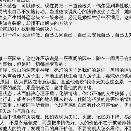
不适合，可以修改。现在要把；日道德改为：偶尔受到异性吸引
要约束自己不实施行动。当道德或说良心的法律改变了之后，她就
会产生婚外恋念头？一般来说，必定是婚姻生活中不满足。这种
明知有裂痕，却找不出解决的方法？
帮助对方找到新的解决方法。
也一样可以这样做。自己去问自己，自己去安抚自己，自己去对
一座园林，这也许应该说是一座夜间的园林：除在一间房子有灯
的事物，但是那一切都是变形的：
泽，假山的洞穴更神秘。亮灯的房子是我们的意识，黑暗的区
声会传人房子里，草地里的秋虫会闯入房子里，毒蛇偶尔也会
到原因，因为原因在潜意识里。甚至他会说“我今天怎么这么累，
种累的感觉。累是假感觉，怒才是他的真情绪。
状态，从而解决心理矛盾，化解情绪，作出正确的人生抉择，
行走，或者在很高的地方跳来跳去，伴随这些梦的是害怕的情
器重，也被同学所看重。他没有感到自己有什么可害怕的。但是
慎失足而摔落在地。
活中也会有所表现。比如表现为失眠、头痛、记忆力下降、易
，不是永远领先，而是把事情做好。人的价值不在于被老师器
替他人的赞许，发现自己的真正价值。不要管别人怎么看你。不要