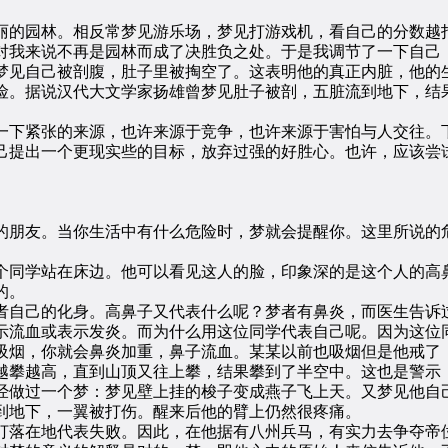
的园林。相反常梦见游乐场，梦见打游戏机，看自己的分数越打
对我来说不再是园林而成了决胜负之处。于是我调节了一下自己
见自己被剖腹，肚子里被掏空了。这表明他的真正内脏，他的生
险。据说汉代大文学家扬雄曾梦见肚子被剖，五脏流到地下，结
下紧张的来源，也许来源于竞争，也许来源于害怕与人交往。下
己提出一个更现实些的目标，放弃过强的好胜心。也许，应该尝
朋友。当你生活中有什么危险时，梦就会提醒你。这里所说的危
同学站在床边。他可以看见这人的脸，印象深的是这个人的高鼻
的。
自己的化身。高鼻子又代表什么呢？梦者有鼻炎，而医生告诉过
示流血或表示发炎。而为什么用这位同学代表自己呢。因为这位
烟，你就会鼻炎加重，鼻子流血。某某以前也吸烟但是他戒了
越高，直到山顶又往上攀，结果攀到了半空中。这也是警示，
做过一个梦：梦见壁上挂的梭子变成燕子飞上天。又梦见他自己
到地下，一翼被打伤。醒来后他的臂上仍然很疼痛。
落在地代表失败。因此，在他据有八州兵马，有实力去争夺帝