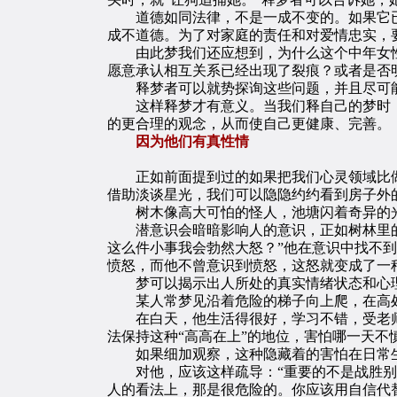
道德如同法律，不是一成不变的。如果它已
成不道德。为了对家庭的责任和对爱情忠实，
由此梦我们还应想到，为什么这个中年女性
愿意承认相互关系已经出现了裂痕？或者是否
释梦者可以就势探询这些问题，并且尽可能
这样释梦才有意义。当我们释自己的梦时，
的更合理的观念，从而使自己更健康、完善。
因为他们有真性情
正如前面提到过的如果把我们心灵领域比做
借助淡谈星光，我们可以隐隐约约看到房子外
树木像高大可怕的怪人，池塘闪着奇异的光
潜意识会暗暗影响人的意识，正如树林里的风
这么件小事我会勃然大怒？”他在意识中找不
愤怒，而他不曾意识到愤怒，这怒就变成了一
梦可以揭示出人所处的真实情绪状态和心理
某人常梦见沿着危险的梯子向上爬，在高处
在白天，他生活得很好，学习不错，受老师
法保持这种“高高在上”的地位，害怕哪一天不
如果细加观察，这种隐藏着的害怕在日常生
对他，应该这样疏导：“重要的不是战胜别人
人的看法上，那是很危险的。你应该用自信代