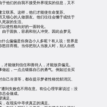
由于他们的自我不接受外界现实的信息，又不
建立联系。这样，他们才能使生命复苏。
又细心的人做朋友。他们往往会懒于或怯于
人死寂的生活。
可以使性格向好的一面转化。
。由于固执，容易和别人冲突。因此会梦见
为什么偏偏是你身边小人多呢？有人说：世界是
你怒目而视。当你把别人当敌人时，别人自然
，才能做到信任和善待人，才能放弃偏见。
做起，一点点锻炼自己的勇气。例如过去买
自己冷漠等，都在提示梦者性格忧郁消沉、
”遭到失败也不用在意。有位心理学家说过：没
你总会做成。
望满足。
实，在现实中寻求真正的满足。