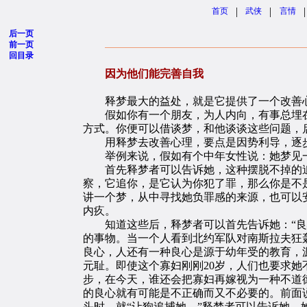
|
|
|
首页
武侠
言情
后一页
前一页
回目录
因为他们能完善自我
释梦最大的益处，就是它提供了一个改善
假如你有一个朋友，为人内向，有事总埋在
方式。你便可以借谈梦，和他谈谈这些问题，
用释梦去改善心理，要点是因势利导，逐
举例来说，假如有个中年女性说：她梦见一
首先释梦者可以告诉她，这种摆脱不掉的追赶
察，它追你，是它认为你犯了罪，那么你是不
讲一个梦，从中寻找她负罪感的来源，也可以
内疚。
知道这些后，释梦者可以首先告诉她：“良心
的事物。当一个人看到北约军队对南斯拉夫狂
良心，人还有一种良心是源于幼年受的教育，
元耻。即使这个寡妇刚刚20岁，人们也要求她
步，在今天，谁还会把寡妇再嫁视为一种不道
的良心就有可能是不正确而又不必要的。前面
头时，就“让狗追捕她。”释梦者可以告诉她，