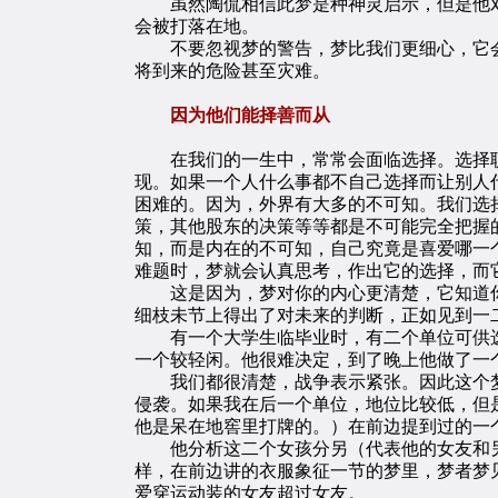
虽然陶侃相信此梦是种神灵启示，但是他对
会被打落在地。
不要忽视梦的警告，梦比我们更细心，它会
将到来的危险甚至灾难。
因为他们能择善而从
在我们的一生中，常常会面临选择。选择职
现。如果一个人什么事都不自己选择而让别人
困难的。因为，外界有大多的不可知。我们选
策，其他股东的决策等等都是不可能完全把握
知，而是内在的不可知，自己究竟是喜爱哪一
难题时，梦就会认真思考，作出它的选择，而
这是因为，梦对你的内心更清楚，它知道你
细枝未节上得出了对未来的判断，正如见到一
有一个大学生临毕业时，有二个单位可供选
一个较轻闲。他很难决定，到了晚上他做了一
我们都很清楚，战争表示紧张。因此这个梦的
侵袭。如果我在后一个单位，地位比较低，但
他是呆在地窖里打牌的。）在前边提到过的一
他分析这二个女孩分另（代表他的女友和另
样，在前边讲的衣服象征一节的梦里，梦者梦
爱穿运动装的女友超过女友。