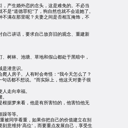
，产生婚外恋的念头，这是难免的。不必当
不是“道德罪犯”了，狗自然也就不会追她了。
不满在那里呢？夫妻之间是否相互掩饰，不
自己讲话，要求自己放弃旧的观念、重建新
、树林、池塘、草地和假山都处于黑暗中，
域是潜意识。
爬人房子。人有时会奇怪：“我今天怎么了？
一句话都不想说。”而实际上，他这天对妻子很
使人走向幸福。
绪。
根据梦来看，他是有所害怕的，他害怕他无
烦躁等等。
重被同学看重，如果你把自己的价值建立在别
刻意维持‘高位’，而要重点发展自己，享受生