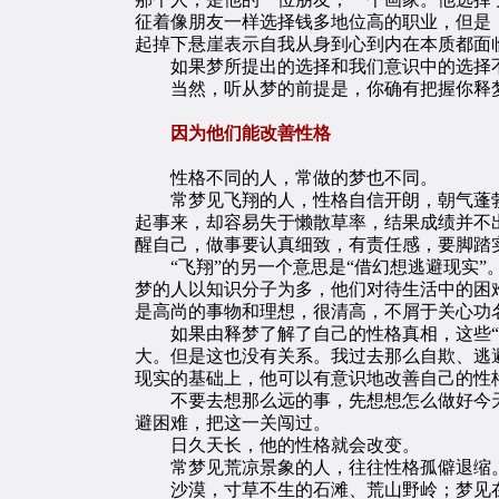
征着像朋友一样选择钱多地位高的职业，但是
起掉下悬崖表示自我从身到心到内在本质都面
如果梦所提出的选择和我们意识中的选择不
当然，听从梦的前提是，你确有把握你释
因为他们能改善性格
性格不同的人，常做的梦也不同。
常梦见飞翔的人，性格自信开朗，朝气蓬勃
起事来，却容易失于懒散草率，结果成绩并不
醒自己，做事要认真细致，有责任感，要脚踏
“飞翔”的另一个意思是“借幻想逃避现实”
梦的人以知识分子为多，他们对待生活中的困
是高尚的事物和理想，很清高，不屑于关心功
如果由释梦了解了自己的性格真相，这些“飞
大。但是这也没有关系。我过去那么自欺、逃
现实的基础上，他可以有意识地改善自己的性
不要去想那么远的事，先想想怎么做好今天
避困难，把这一关闯过。
日久天长，他的性格就会改变。
常梦见荒凉景象的人，往往性格孤僻退缩
沙漠，寸草不生的石滩、荒山野岭；梦见在