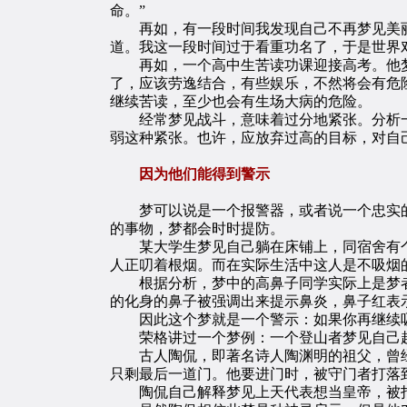
命。”
再如，有一段时间我发现自己不再梦见美丽
道。我这一段时间过于看重功名了，于是世界
再如，一个高中生苦读功课迎接高考。他梦
了，应该劳逸结合，有些娱乐，不然将会有危
继续苦读，至少也会有生场大病的危险。
经常梦见战斗，意味着过分地紧张。分析一
弱这种紧张。也许，应放弃过高的目标，对自
因为他们能得到警示
梦可以说是一个报警器，或者说一个忠实的
的事物，梦都会时时提防。
某大学生梦见自己躺在床铺上，同宿舍有个
人正叨着根烟。而在实际生活中这人是不吸烟
根据分析，梦中的高鼻子同学实际上是梦者
的化身的鼻子被强调出来提示鼻炎，鼻子红表
因此这个梦就是一个警示：如果你再继续吸
荣格讲过一个梦例：一个登山者梦见自己越攀
古人陶侃，即著名诗人陶渊明的祖父，曾经
只剩最后一道门。他要进门时，被守门者打落
陶侃自己解释梦见上天代表想当皇帝，被打