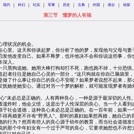
|
|
|
|
|
|
|
|
现代
科幻
纪实
军事
历史
古典
外国
港台
侦探
第三节 懂梦的人有福
心理状况的机会。
心里。这天和你谈起梦，你分析了他的梦，发现他与父母与妻子
启发他改变自己。如果不释梦，也许他决不会和你说这些事，你
步深入。
只黑狗追她。她用大棒打狗却打不死，跑也跑不掉，十分恐惧
者往往是她自己心灵的一部分，“这只狗就在你自己脑袋里，
是做了什么事让你自己的良心不安呢？如果梦者说想不起来，那
安抚她使她安心。通过对另一个梦的解析，就可能发现梦者有婚
”未必总是正确的。人有两种良心，一种是源于最深切的人性
轰滥炸时，他会义愤，这是出于人性深层的良心。当一个人看到
源于社会道德，这种良心未必总是正确的。在一百年前，如果一
不得再婚更不许有“野男人”。那时的寡妇如果想再婚，她自己
德的行为？然而有些人的良心源于幼年的教育，而当社会道德发
说的那个中年妇女有一个过于严苛的良心，它要求她想也不许想
她可以对自己说：