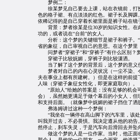
梦例二：
徐某梦见自己要去上课，站在衣镜前，打扮
色的格子裙、有点淡淡的红色。裙子长及脚踝
依稀记得的是自己穿着长裙里面是裤子站在镜
背景：梦者徐某是位30岁的知识女性。在此
功的，或者说在“台前”的女人。
分析：这个梦的关键细节是裙子和裤子。“衣
省的象征，自己审视自己的意思。在这个梦里，
问梦者“穿裙子”和“穿裤子”有什么区别？
穿裙子比较妩媚，穿裤子则比较潇洒。
当了解了这个梦的背景后，这个梦的意义便
梦者对自己的内在心灵状况（一尘不染、令
夫在事业上都有所建树。）但是在这样的前提
人味（穿裙子象征女性化，即更家庭取向）。
“原始人”给她的答案是：没有足够的机会可
会），虽然她更满足于做个幕后的小女人，但
和支持后面。（就像梦中妩媚的裙子挡住了洒
弗洛姆讲过这种一个梦例：
“我坐在一辆停在高山脚下的汽车里，该处有
叫我开过去，不必畏惧。我决定遵从他的劝告
然停止，刹车失灵，于是汽车向后滑回去并坠
做这个梦的人是一位作家。当时，他正面临
那个人，是他的一位朋友，一个画家。他选择