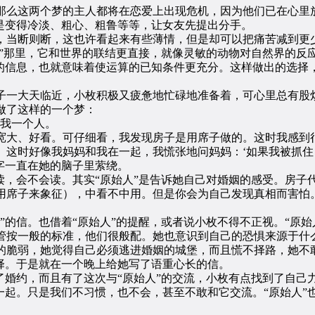
么这两个梦的主人都将在恋爱上出现危机，因为他们已在心里放
只是变得冷淡、粗心、粗鲁等等，让女友先提出分手。
当断则断，这也许看起来有些薄情，但是却可以把痛苦减到更少
”那里，它和世界的联结更直接，就像灵敏的动物对自然界的反
到的信息，也就意味着使运算的已知条件更充分。这样做出的选择
一大天临近，小枚积极又疲惫地忙碌地准备着，可心里总有股
做了这样的一个梦：
我一个人。
大、好看。可仔细看，我发现房子是用席子做的。这时我感到很
这时好像我妈妈和我在一起，我慌张地问妈妈：‘如果我被抓住，
字一直在她的脑子里萦绕。
，会不会读。其实“原始人”是告诉她自己对婚姻的感受。房子代
用席子来象征），中看不中用。但是你会为自己发现真相而害怕
的信。也借着“原始人”的提醒，或者说小枚不得不正视。“原始
管按一般的标准，他们很般配。她也意识到自己的恐惧来源于什
的脆弱，她觉得自己必须逃进婚姻的城堡，而且慌不择路，她不
择。于是就在一个晚上给她写了语重心长的信。
婚约，而且有了这次与“原始人”的交流，小枚有点找到了自己
起。只是我们不习惯，也不会，甚至不敢和它交流。“原始人”也