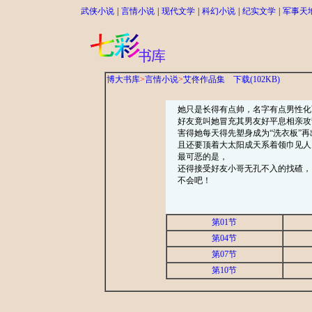
武侠小说
|
言情小说
|
现代文学
|
科幻小说
|
纪实文学
|
军事天
博大书库
>
言情小说
>
艾佟作品集
下载(102KB)
她只是长得有点帅，名字有点男性化
好友竟叫她冒充其男友好平息相亲攻
害得她每天得先塑身成为“洗衣板”再
且还要顶着大太阳成天系着领巾见人
最可恶的是，
还得接受好友小哥无孔不入的找碴，
不会吧！
第01节
第04节
第07节
第10节