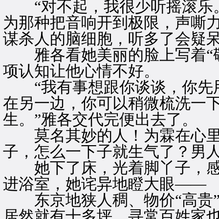
“对不起，我很少听摇滚乐。
为那种把音响开到极限，声嘶力
谋杀人的脑细胞，听多了会疑
雅各看她美丽的脸上写着“敬
项认知让他心情不好。
“我有事想跟你谈谈，你先用
在另一边，你可以稍微梳洗一
生。”雅各交代完便出去了。
莫名其妙的人！为霖在心里
子，怎么一下子就生气了？男
她下了床，光着脚丫子，感
进浴室，她诧异地瞪大眼——
东京地狭人稠、物价“高贵”
居然就有十多坪，寻常百姓家