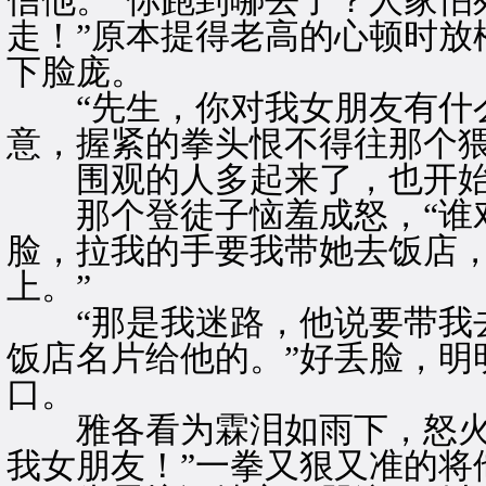
信他。“你跑到哪去了？人家怕
走！”原本提得老高的心顿时放
下脸庞。
“先生，你对我女朋友有什么
意，握紧的拳头恨不得往那个
围观的人多起来了，也开始
那个登徒子恼羞成怒，“谁对
脸，拉我的手要我带她去饭店
上。”
“那是我迷路，他说要带我去
饭店名片给他的。”好丢脸，明
口。
雅各看为霖泪如雨下，怒火更
我女朋友！”一拳又狠又准的将