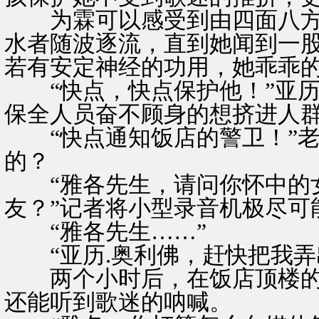
为霖可以感受到由四面八方
水者随波逐流，直到她闻到一
若有安定神经的功用，她乖乖
“快点，快点保护他！”亚历
保全人员奋不顾身的想挤进人
“快点通知饭店的警卫！”老
的？
“雅各先生，请问你怀中的
友？”记者将小型录音机极尽可
“雅各先生……”
“亚历.奥利佛，赶快把我弄
两个小时后，在饭店顶楼的
还能听到歌迷的呐喊。