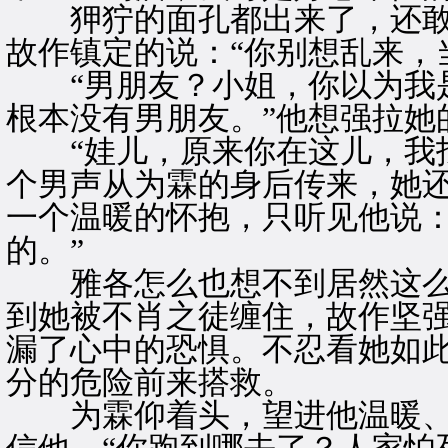
狎狞的面孔都出来了，还敢
故作镇定的说：“你别想乱来，
“男朋友？小姐，你以为我是
根本没有男朋友。”他想强拉她
“娃儿，原来你在这儿，我找
个男声从为霖的身后传来，她
一个温暖的怀抱，只听见他说：
的。”
雅各怎么也想不到居然这么
到她被不肖之徒缠住，故作坚
漏了心中的恐惧。不忍看她如
分的危险前来搭救。
为霖仰着头，望进他温暖、