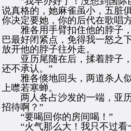
“我早办好了！没想到国际巨
说真格的，她麻雀虽小，五脏
你决定要她，你的后代在歌唱方
雅各用手臂扣住他的脖子，在
巴最好闭紧点，免得我一怒之下
放开他的脖子往外走。
亚历尾随在后，揉着脖子，一
还不承认。”
雅各倏地回头，两道杀人似
上噤若寒蝉。
两人各占沙发的一端，亚历率
招待啊？”
“要喝回你的房间喝！”
“火气那么大！我只不过看