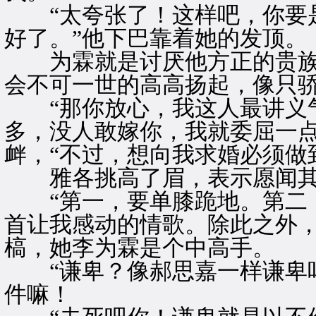
“太夸张了！这样吧，你要是
好了。”他下巴靠着她的发顶。
为霖就是讨厌他方正的贵族
会不可一世的高高扬起，像只
“那你放心，我这人最讲义气
多，没人敢嫁你，我就委屈一点
衅，“不过，想向我求婚必须做
雅各挑高了眉，表示愿闻其
“第一，要单膝跪地。第二，
首让我感动的情歌。除此之外，
槁，她李为霖是个中高手。
“谦卑？像郝思嘉一样谦卑吗
件嘛！