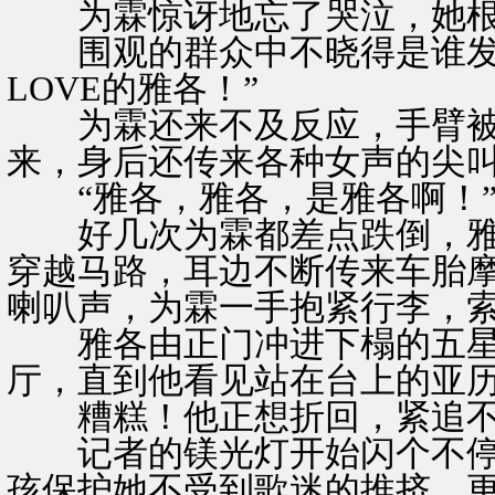
为霖惊讶地忘了哭泣，她根
围观的群众中不晓得是谁发出
LOVE的雅各！”
为霖还来不及反应，手臂被
来，身后还传来各种女声的尖
“雅各，雅各，是雅各啊！
好几次为霖都差点跌倒，雅
穿越马路，耳边不断传来车胎
喇叭声，为霖一手抱紧行李，
雅各由正门冲进下榻的五星
厅，直到他看见站在台上的亚
糟糕！他正想折回，紧追不
记者的镁光灯开始闪个不停
孩保护她不受到歌迷的推挤，