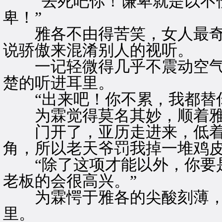
“去死吧你！谦卑就是以不伤
卑！”
雅各不由得苦笑，女人最奇
说骄傲来混淆别人的视听。
一记轻微得几乎不震动空气
楚的听进耳里。
“出来吧！你不累，我都替你
为霖觉得莫名其妙，顺着雅
门开了，亚历走进来，低着头
角，所以老天爷罚我掉一堆鸡皮
“除了这项才能以外，你要是
老板的会很高兴。”
为霖愕于雅各的尖酸刻薄，
里。