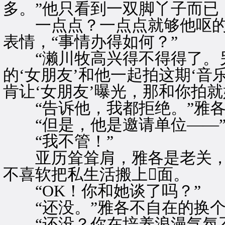
多。”他只看到一双脚丫子而已
一点点？一点点就够他呕的
表情，“事情办得如何？”
“濑川牧高兴得不得得了。另
的‘女朋友’和他一起拍这期‘音
肯让‘女朋友’曝光，那和你拍就
“告诉他，我都拒绝。”雅各
“但是，他是邀请单位——
“我不管！”
亚历耸耸肩，雅各是老关，
不喜软把私生活搬上面。
“OK！你和她谈了吗？”
“还没。”雅各不自在的换个
“还没？你在培养浪漫气氛不