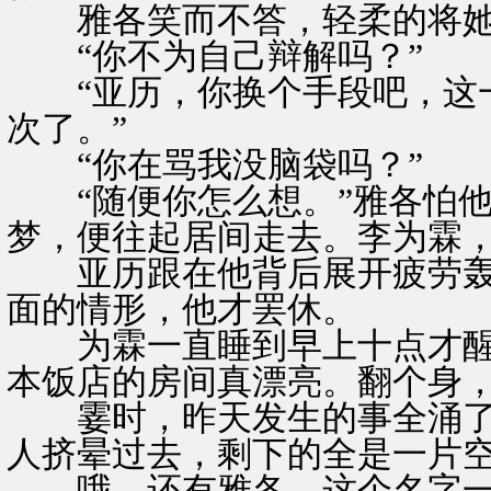
雅各笑而不答，轻柔的将她
“你不为自己辩解吗？”
“亚历，你换个手段吧，这一
次了。”
“你在骂我没脑袋吗？”
“随便你怎么想。”雅各怕他
梦，便往起居间走去。李为霖
亚历跟在他背后展开疲劳轰
面的情形，他才罢休。
为霖一直睡到早上十点才醒
本饭店的房间真漂亮。翻个身
霎时，昨天发生的事全涌了
人挤晕过去，剩下的全是一片
哦，还有雅各，这个名字一