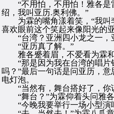
“不用怕，不用怕！雅各是雷
绍，我叫亚历.奥利佛。”
为霖的嘴角漾着笑，“我叫李
喜欢眼前这个笑起来像阳光的
“台湾？亚洲四小龙之一，亚
“亚历真了解。”
雅各蹙着眉，不爱看为霖和
“那是因为我在台湾的唱片销
吗？”最后一句话是问亚历，意
电灯泡。
“当然有，舞台搭好了，你该
“舞台？”为霖仰着头问雅各
“今晚我要举行一场小型演唱
“去，当然去！”为霖八爪章