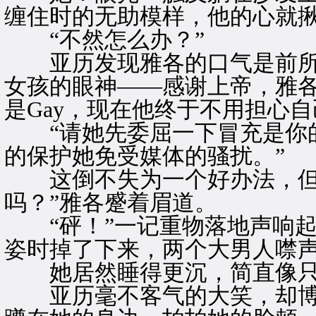
缠住时的无助模样，他的心就
“不然怎么办？”
亚历发现雅各的口气是前所
女孩的眼神——感谢上帝，雅
是Gay，现在他终于不用担心自
“请她先委屈一下冒充是你的
的保护她免受媒体的骚扰。”
这倒不失为一个好办法，但是
吗？”雅各蹙着眉道。
“砰！”一记重物落地声响起
姿时掉了下来，两个大男人噤
她居然睡得更沉，简直像只
亚历毫不客气的大笑，却博