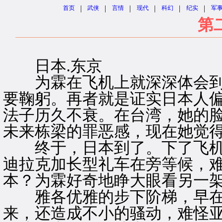
|
|
|
|
|
|
首页
武侠
言情
现代
科幻
纪实
军
第
日本.东京
为霖在飞机上就深深体会到
要鞠躬。再者就是证实日本人
法子历久不衰。在台湾，她的
未来栋梁的罪恶感，现在她觉
终于，日本到了。下了飞机
迪拉克加长型礼车在旁等候，
本？为霖好奇地睁大眼看另一
雅各优雅的步下阶梯，早在
来，还造成不小的骚动，难怪