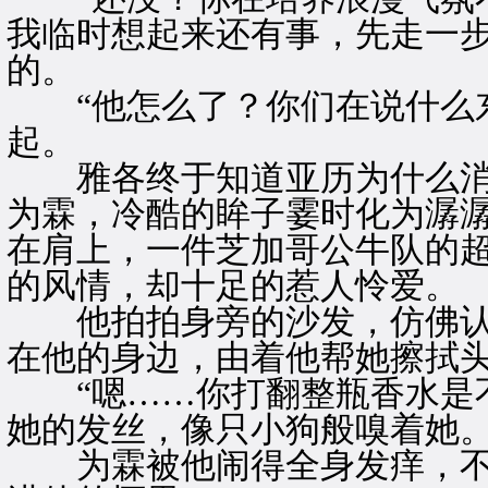
我临时想起来还有事，先走一步
的。
“他怎么了？你们在说什么东
起。
雅各终于知道亚历为什么消
为霖，冷酷的眸子霎时化为潺
在肩上，一件芝加哥公牛队的
的风情，却十足的惹人怜爱。
他拍拍身旁的沙发，仿佛认
在他的身边，由着他帮她擦拭
“嗯……你打翻整瓶香水是不
她的发丝，像只小狗般嗅着她
为霖被他闹得全身发痒，不