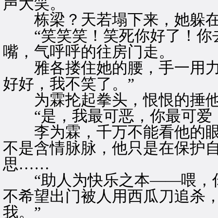
声大笑。
栋梁？天若塌下来，她躲在
“笑笑笑！笑死你好了！你去
嘴，气呼呼的往房门走。
雅各搂住她的腰，手一用力，
好好，我不笑了。”
为霖抡起拳头，恨恨的捶他的
“是，我最可恶，你最可爱！
李为霖，千万不能看他的眼
不是含情脉脉，他只是在保护
思……
“助人为快乐之本——喂，你
不希望出门被人用西瓜刀追杀
我。”