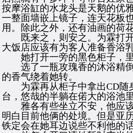
按摩浴缸的水龙头是天鹅的优
一整面墙嵌上镜子，连天花板
用。除此之外，还有油画的荷
既来之，则安之。为霖打开
大饭店应该有为客人准备香浴
她打开一旁的黑色柜子，里
选了一瓶攻瑰香的沐浴精倒
的香气绕着她转。
为霖再从柜子中拿出CD随身
台，悠哉的半躺在偌大的浴池
雅各有些坐立不安，他应该
明白目前他俩的处境。但是亚
铁定会在她耳边说些不利他的