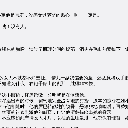
定他是害羞，没感受过老婆的贴心，呵！一定是。
咦！没有人。
铜色的胸膛，滑过了肌理分明的腹部，消失在毛巾的遮掩下，矫
女人不就都不知羞耻。”倩儿一副我偏要的脸，还故意将双手
知道为什么，在她手贴上的刹那，跳得非常快。
决不服输，红唇微獗，分明就是在诱惑他。
呼逸出声的时候，霸气地完全占有她的甜蜜，原本的掠夺在她小
作与他相随时，他的唇已转战她的锁骨，恶狠狠地啃啮后，再替
丝薄的衬衣刺激他的感官，也让他清楚描绘出她的身形。
不应该如此忘情投入才对，以往的生理发泄，他都保有理智，