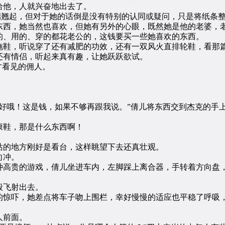
他，人就兴奋地出去了。
翘起，但对于她的话倒是没有特别的认同或疑问，只是将纸条整
西，她当然也喜欢，但她有另外的心眼，既然她是他的老婆，老
的、用的、穿的都花老公的，这钱要买一些她喜欢的东西。
鞋，听说穿了还有减肥的功效，还有一双风火直排轮鞋，看那篇
还有情侣，听起来真有趣，让她跃跃欲试。
才看见的佣人。
哦！这是钱，如果不够再跟我说。”倩儿将东西交到杰克的手
鞋，那是什么东西啊！
的地方刚好是看台，这样眺望下去还真壮观。
向冲。
高贵的游戏，倩儿坐进车内，左脚踩上离合器，手转着方向盘
般飞射出去。
惊吓，她差点将车子吻上围栏，幸好慢慢的适应也平稳了呼吸，
人前面。