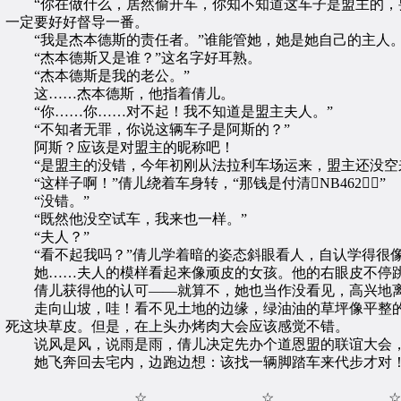
“你在做什么，居然偷开车，你知不知道这车子是盟主的，要
一定要好好督导一番。
“我是杰本德斯的责任者。”谁能管她，她是她自己的主人
“杰本德斯又是谁？”这名字好耳熟。
“杰本德斯是我的老公。”
这……杰本德斯，他指着倩儿。
“你……你……对不起！我不知道是盟主夫人。”
“不知者无罪，你说这辆车子是阿斯的？”
阿斯？应该是对盟主的昵称吧！
“是盟主的没错，今年初刚从法拉利车场运来，盟主还没空
“这样子啊！”倩儿绕着车身转，“那钱是付清NB462？”
“没错。”
“既然他没空试车，我来也一样。”
“夫人？”
“看不起我吗？”倩儿学着暗的姿态斜眼看人，自认学得很
她……夫人的模样看起来像顽皮的女孩。他的右眼皮不停跳
倩儿获得他的认可——就算不，她也当作没看见，高兴地离
走向山坡，哇！看不见土地的边缘，绿油油的草坪像平整的
死这块草皮。但是，在上头办烤肉大会应该感觉不错。
说风是风，说雨是雨，倩儿决定先办个道恩盟的联谊大会，
她飞奔回去宅内，边跑边想：该找一辆脚踏车来代步才对
☆ ☆ ☆