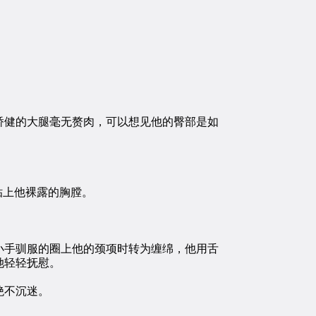
健的大腿毫无赘肉，可以想见他的臀部是如
贴上他裸露的胸膛。
手驯服的圈上他的颈项时转为缠绵，他用舌
她轻轻抚慰。
绝不沉迷。