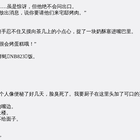
…虽是惊讶，但他绝不会问出口。
出消息，说你要请他们来宅邸烤肉。”
手忍不住又摸向茶几上的小点心，捉了一块奶酥塞进嘴巴里。
很会烤蛋糕哦！”
。
NB823饭。
人像便秘了好几天，脸臭死了。我要厨子在这里头加了可口的
的嘴边。
上楼。
不给面子。
”