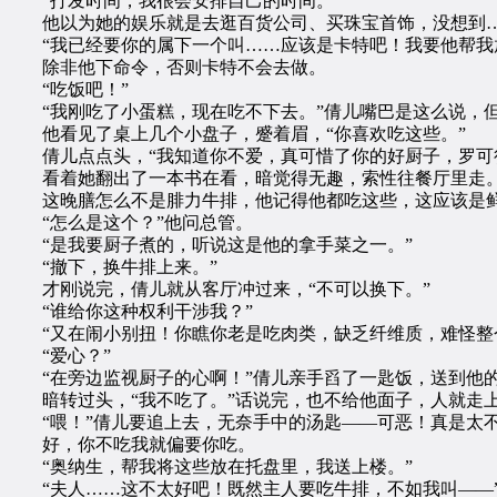
“打发时间，我很会安排自己的时间。”
他以为她的娱乐就是去逛百货公司、买珠宝首饰，没想到…
“我已经要你的属下一个叫……应该是卡特吧！我要他帮我放
除非他下命令，否则卡特不会去做。
“吃饭吧！”
“我刚吃了小蛋糕，现在吃不下去。”倩儿嘴巴是这么说，但
他看见了桌上几个小盘子，蹙着眉，“你喜欢吃这些。”
倩儿点点头，“我知道你不爱，真可惜了你的好厨子，罗可
看着她翻出了一本书在看，暗觉得无趣，索性往餐厅里走
这晚膳怎么不是腓力牛排，他记得他都吃这些，这应该是鲜蚝
“怎么是这个？”他问总管。
“是我要厨子煮的，听说这是他的拿手菜之一。”
“撤下，换牛排上来。”
才刚说完，倩儿就从客厅冲过来，“不可以换下。”
“谁给你这种权利干涉我？”
“又在闹小别扭！你瞧你老是吃肉类，缺乏纤维质，难怪整个
“爱心？”
“在旁边监视厨子的心啊！”倩儿亲手舀了一匙饭，送到他
暗转过头，“我不吃了。”话说完，也不给他面子，人就走
“喂！”倩儿要追上去，无奈手中的汤匙——可恶！真是太
好，你不吃我就偏要你吃。
“奥纳生，帮我将这些放在托盘里，我送上楼。”
“夫人……这不太好吧！既然主人要吃牛排，不如我叫——