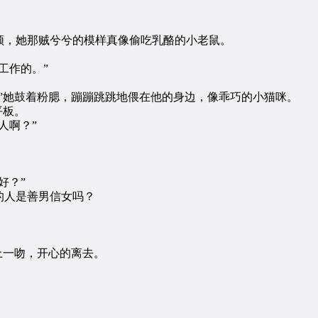
，她那贼兮兮的模样真像偷吃乳酪的小老鼠。
工作的。”
她鼓着粉腮，蹦蹦跳跳地偎在他的身边，像乖巧的小猫咪。
平板。
人啊？”
好？”
人是善男信女吗？
上一吻，开心的离去。