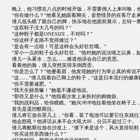
晚上，他习惯在八点的时候开饭，不需要佣人上来叫唤，他
“你在做什么？”他看见她踞着脚尖，姿势怪异的在客厅走
倩儿低头瞧了眼自己的脚，快乐地在他面前展示，左转一圈、
“这双鞋子没大几号的吗？”
“这种鞋子都是ONESIZE，不对吗？”
“你这样子走路不觉得难过？”
“是会有一点啦！可是这样会头好壮壮哦。”
“穿小一点的鞋子会头好壮壮。”他对她的说法嗤之以鼻，如
倩儿一头雾水，怎么……难道他误会自己的意思。
看着他的脸，倩儿突然笑得东倒西歪。
“你是怎么了？”他蹙着眉，他发现她的行为举止真的有说
“这……”倩儿指着自己脚上的鞋子，“这是日本流行的健康
“你不需要减肥。”
“我天生丽质嘛！”她毫不谦虚地说。
“那些又是什么？”他指着沙发上未拆封的购物袋。
“我的战利品，给你瞧瞧。”她兴冲冲地拉着他坐在椅子上
首先是遥控酷斯拉。
倩儿将它放在茶几上，“你看，装了电池可以要它往东就往东
他会怒吼？他讲话从来不会大吼大叫，分贝不超过三十。
倩儿将酷斯拉放在沙发上，“接下来是这个，风火直排轮鞋，
“你买这些东西做什么？”