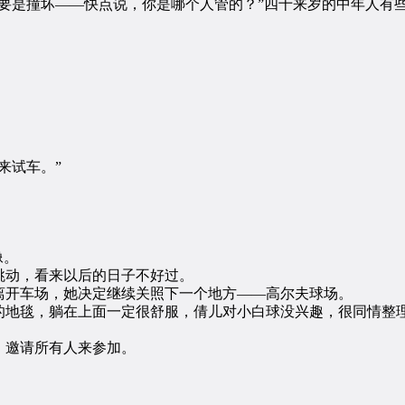
是撞坏——快点说，你是哪个人管的？”四十来岁的中年人有
。
来试车。”
像。
动，看来以后的日子不好过。
开车场，她决定继续关照下一个地方——高尔夫球场。
地毯，躺在上面一定很舒服，倩儿对小白球没兴趣，很同情整理
邀请所有人来参加。
！