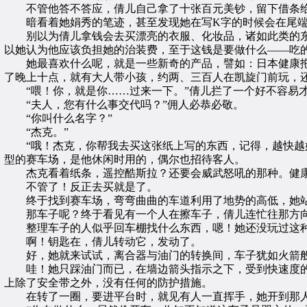
不管他答不答应，倩儿自己拿了十张百元美钞，留下借条给
暗看着她娟秀的笔迹，甚至发现她在写K字的时候会在尾端
别以为倩儿拿钱会去买漂亮的衣服、化妆品，诸如此类的东
以她认为他应该负担她的治装费，至于这钱是要做什么——吃
她最喜欢什么呢，就是一些新奇的产品，譬如：日本健康拖
了晚上十点，就有大人带小孩，约两、三百人在凯旋门前玩，
“喂！你，就是你……过来一下。”倩儿拦了一个好不容易
“夫人，您有什么事交代吗？”佣人必恭必敬。
“你叫什么名字？”
“杰克。”
“哦！杰克，你帮我去买这张纸上写的东西，记得，越快越好
型的赛车场，是他休闲时用的，偶尔也招待客人。
杰克看着纸条，遥控酷斯拉？还要会威武怒吼的那种。健康
不管了！反正去买就是了。
终于找到赛车场，弯弯曲曲的车道利用了地势的高低，她站
那车子呢？终于看见有一个人在擦车子，倩儿连忙往那方
整理车子的人似乎回车棚找什么东西，嗯！她还没玩过这种
啊！钥匙在，倩儿转动它，发动了。
好，她就来试试，离合器与油门的转换间，车子犹如火箭
哇！她只踩油门而已，在墙边箭头指示之下，受到快速度的
上除了安全带之外，没有任何的防护措施。
在转了一圈，要进平台时，就见有人一直挥手，她开到那