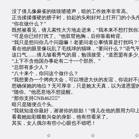
没了倩儿像麻雀的吱吱喳喳声，暗的工作效率非常高。
正当揉揉僵硬的膀子时，抬起的头刚好对上打开门的小头颅
“你在做什么？”
既然被看见，倩儿索性大方地走进来，“我本来不想打扰你
“可是你已经打扰了。”他双臂抱胸，后仰靠着椅背。
“我只是想问你几个问题嘛！老婆问老公事情算是打扰吗？”
看在他的眼里像玩乱了毛线球的猫咪，“要问什么？”语气
这口气……倩儿皱着秀气的眉，勉强接受，“道恩盟有多少
“上下不含他国办事处有二十一个部所。”
“总部有多少人？
“八十来个，你问这个做什么？
“我想要办一个烤肉大会，可以增进大伙的友谊，你说好不
想确保她的地位？无可厚非，只是她太天真，以为道恩盟的
“随你。”他恶意地不想提醒。
“那你支持NB462！”
暗只是随便点个头。
“我就知道你最好，谢谢你的鼓励！”倩儿在他的唇用力印
看着她如彩蝶般兴奋的身影，他有些看呆了。
其实，女人偶尔有些小心眼也不错吧！
☆ ☆ ☆