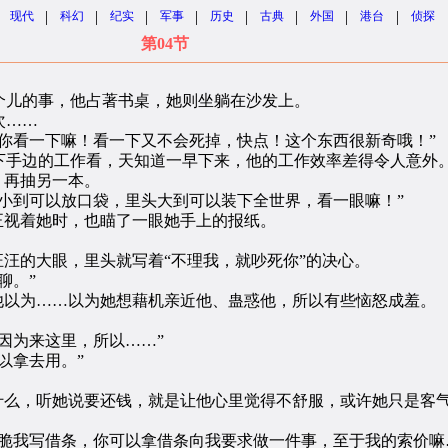
|
|
|
|
|
|
|
|
现代
科幻
纪实
军事
历史
古典
外国
港台
侦探
第04节
儿的事，他占著书桌，她则坐躺在沙发上。
次……
看一下嘛！看一下又不会死掉，快点！这个东西很新奇哦！”
手边的工作看，天知道一早下来，他的工作效率差得令人意外
，再抽另一本。
到可以放口袋，里头大到可以装下全世界，看一眼嘛！”
视着她时，也瞄了一眼她手上的报纸。
汪的大眼，里头就写着“不理我，就吵死你”的决心。
聊。”
以为……以为她想藉机亲近他、蛊惑他，所以有些恼怒成羞。
因为来这里，所以……”
以拿去用。”
么，听她说要还钱，就是让他心里觉得不舒服，或许她只是客
我写借条，你可以拿借条向我要求做一件事，至于我的索价嘛