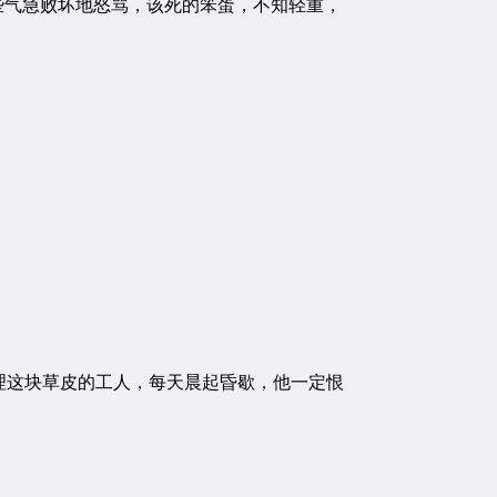
些气急败坏地怒骂，该死的笨蛋，不知轻重，
这块草皮的工人，每天晨起昏歇，他一定恨