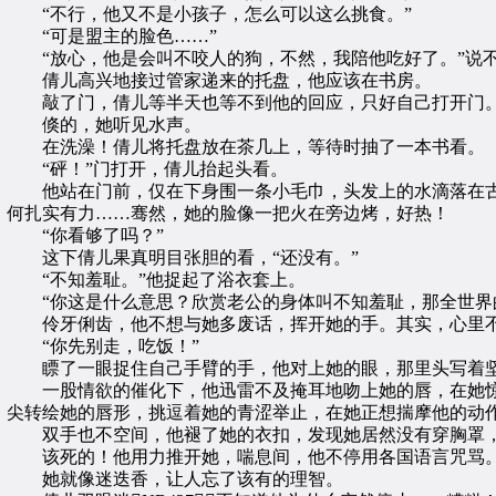
“不行，他又不是小孩子，怎么可以这么挑食。”
“可是盟主的脸色……”
“放心，他是会叫不咬人的狗，不然，我陪他吃好了。”说不
倩儿高兴地接过管家递来的托盘，他应该在书房。
敲了门，倩儿等半天也等不到他的回应，只好自己打开门。
倏的，她听见水声。
在洗澡！倩儿将托盘放在茶几上，等待时抽了一本书看。
“砰！”门打开，倩儿抬起头看。
他站在门前，仅在下身围一条小毛巾，头发上的水滴落在古
何扎实有力……骞然，她的脸像一把火在旁边烤，好热！
“你看够了吗？”
这下倩儿果真明目张胆的看，“还没有。”
“不知羞耻。”他捉起了浴衣套上。
“你这是什么意思？欣赏老公的身体叫不知羞耻，那全世界的
伶牙俐齿，他不想与她多废话，挥开她的手。其实，心里不
“你先别走，吃饭！”
瞟了一眼捉住自己手臂的手，他对上她的眼，那里头写着坚
一股情欲的催化下，他迅雷不及掩耳地吻上她的唇，在她惊
尖转绘她的唇形，挑逗着她的青涩举止，在她正想揣摩他的动
双手也不空间，他褪了她的衣扣，发现她居然没有穿胸罩，
该死的！他用力推开她，喘息间，他不停用各国语言咒骂。
她就像迷迭香，让人忘了该有的理智。