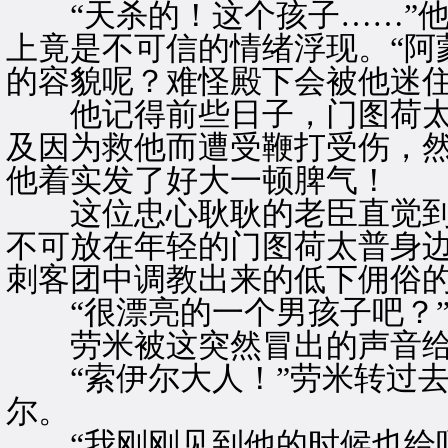
“天杀的！这个孩子……”他
上竟是不可信的情绪浮现。“阿
的容貌呢？难怪殿下会被他迷住
他记得前些日子，门图荷太
及因为救他而遭受鞭打受伤，
他着实发了好大一顿脾气！
这位忠心耿耿的老臣直觉到
不可放在年轻的门图荷太普身
刺客团中调教出来的低下佣俗
“很漂亮的一个男孩子吧？
劳米被这突然冒出的声音给
“索伊尔大人！”劳米转过去
尔。
“我刚刚见到他的时候也给吓