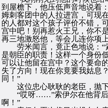
到屋檐下，他压低声音地说着：
姆刺客团中的人拉进宫，可现
的人都对这个孩子评价不错，
宫中吧！别再惹火王兄，你不
再三地激怒他，等会儿连你项上
劳米闻言，竟正色地说：“索
是朝臣的职责！这样一个身份
可以让他留在宫中？这个要命
失了方向！现在你竟要我姑息
同！”
这位忠心耿耿的老臣，抛下
“哎呀……”索伊尔在他背后
啊！”