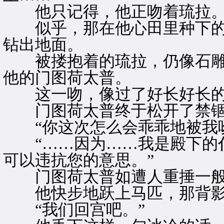
他只记得，他正吻着琉拉
似乎，那在他心田里种下的
钻出地面。
被搂抱着的琉拉，仍像石雕
他的门图荷太普。
这一吻，像过了好长好长的
门图荷太普终于松开了禁锢
“你这次怎么会乖乖地被我吻
“……因为……我是殿下的仆
可以违抗您的意思。”
门图荷太普如遭人重捶一般
他快步地跃上马匹，那背影
“我们回宫吧。”