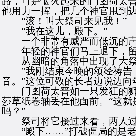
路，可是恼火起来的门图荷太
他用力一挥，把几个神官甩到
“滚！叫大祭司来见我！”
“我在这儿，殿下。”
一个非常有威严而低沉的声
年轻的神官们马上退下，留
从幽暗的角落中出现了大祭
“我刚结束今晚的颂经祷告，
音。”这位可敬的长者边说边向
门图荷太普如一只发狂的狮
莎草纸卷轴丢在他面前。“这就
吗？”
祭司将它接过来看，两人过
“殿下……”打破僵局的是老