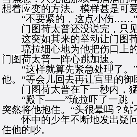
想着应变的方法。模样甚是可
“不要紧的，这点小伤……
门图荷太普还没说完，只见
这突如其来的举动让门图荷
琉拉细心地为他把伤口上的
门图荷太普一阵心跳加速。
“这样就算先紧急处理了。”
他。“等会儿回去再让宫里的御
门图荷太普在下一秒内，猛
“殿下——”琉拉吓了一跳，
突然将他抱住。“头很晕吗？站
怀中的少年不断地发出疑问
住他的吵。