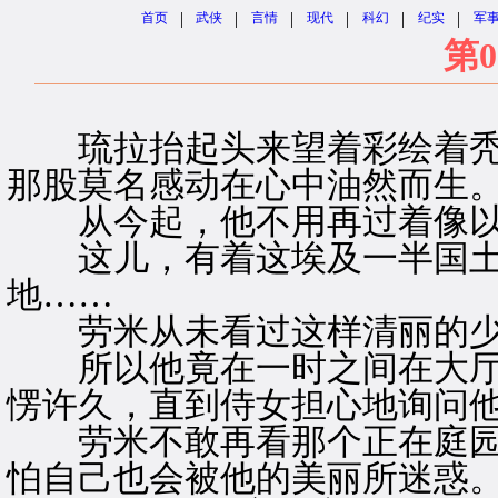
|
|
|
|
|
|
首页
武侠
言情
现代
科幻
纪实
军
第0
琉拉抬起头来望着彩绘着秃
那股莫名感动在心中油然而生
从今起，他不用再过着像以
这儿，有着这埃及一半国土
地……
劳米从未看过这样清丽的少
所以他竟在一时之间在大厅
愣许久，直到侍女担心地询问
劳米不敢再看那个正在庭园
怕自己也会被他的美丽所迷惑