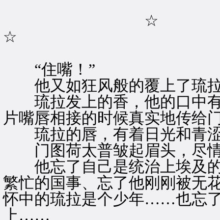
☆
☆
“住嘴！”
他又如狂风般的覆上了琉拉
琉拉发上的香，他的口中有
片嘴唇相接的时候真实地传给
琉拉的唇，有着日光和青涩
门图荷太普皱起眉头，尽情
他忘了自己是统治上埃及的
繁忙的国事、忘了他刚刚被无
怀中的琉拉是个少年……也忘
上……