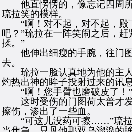
他直愣愣的，像忘记四周所
琉拉笑的模样。
“啊！对不起，对不起，殿下
吧？”琉拉在一阵笑闹之后，赶
揉。”
他伸出细瘦的手腕，往门图
去。
琉拉一脸认真地为他的主人
灼热出神的眸子投射过来的讯
“啊！您手臂也磨破皮了！”
这时受伤的门图荷太普才发
擦伤，渗出了一些血。
“可这儿没药可擦……”琉拉
当焦急，只见他那双乌溜溜的