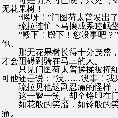
可是仍为时已晚，只见门图
无花果树！
“唉呀！”门图荷太普发出了
琉拉连忙下马攘成系睦岷垡
“殿下！殿下！您没事吧？”
他。
那无花果树长得十分茂盛，
才会阻碍到骑在马上的人。
只见门图荷太普揉揉被撞红
可他还是说：“没……没事！我
琉拉见他这副忍痛的怪样，
这一颦一笑，却全烙印在门
如花般的笑靥，如铃般的笑
痛。