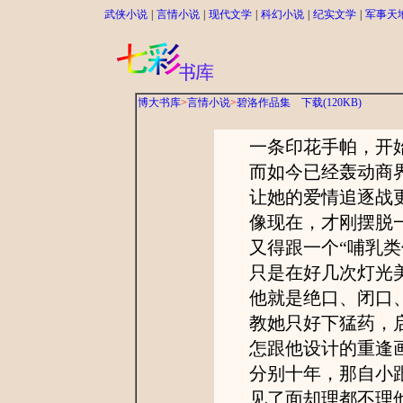
武侠小说
|
言情小说
|
现代文学
|
科幻小说
|
纪实文学
|
军事天
博大书库
>
言情小说
>
碧洛作品集
下载(120KB)
一条印花手帕，开始
而如今已经轰动商界
让她的爱情追逐战
像现在，才刚摆脱一
又得跟一个“哺乳类
只是在好几次灯光美
他就是绝口、闭口、
教她只好下猛药，启
怎跟他设计的重逢画
分别十年，那自小跟
见了面却理都不理