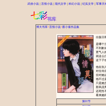
武侠小说
|
言情小说
|
现代文学
|
科幻小说
|
纪实文学
|
军事天
博大书库
>
言情小说
>
蔡小雀作品集
出版日期：
是哪个
不到歉
更气人
就这么
这下子
他在别
对任何
但对她
他不过
只是她
那风流
还死性
看来她
第01节