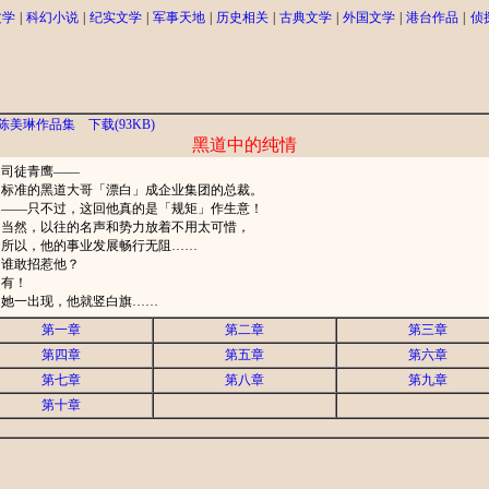
文学
|
科幻小说
|
纪实文学
|
军事天地
|
历史相关
|
古典文学
|
外国文学
|
港台作品
|
侦
陈美琳作品集
下载(93KB)
黑道中的纯情
司徒青鹰——
标准的黑道大哥「漂白」成企业集团的总裁。
——只不过，这回他真的是「规矩」作生意！
当然，以往的名声和势力放着不用太可惜，
所以，他的事业发展畅行无阻……
谁敢招惹他？
有！
她一出现，他就竖白旗……
第一章
第二章
第三章
第四章
第五章
第六章
第七章
第八章
第九章
第十章