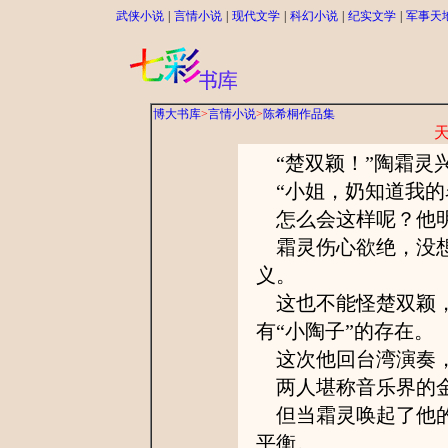
武侠小说
|
言情小说
|
现代文学
|
科幻小说
|
纪实文学
|
军事天
博大书库
>
言情小说
>
陈希桐作品集
“楚双颖！”陶霜灵
“小姐，奶知道我的
怎么会这样呢？他明
霜灵伤心欲绝，没想
义。
这也不能怪楚双颖，
有“小陶子”的存在。
这次他回台湾演奏，
两人堪称音乐界的金
但当霜灵唤起了他的
平衡。