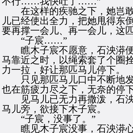
不行……我快吐了……”
在这样的疾驰之下，她岂敢
儿已经使出全力，把她甩得东
要再撑一会儿、再一会儿，这
“子宸……”
瞧木子宸不愿意，石泱漭便
马靠近之时，以绳索套了个圈
力一拉，好让那匹马儿停下。
只见那匹马儿口中不断地发
也在筋疲力尽之下，无奈的停
见马儿已无力再撒泼，石泱
马儿旁，欲接下木子宸。
“子宸，没事了。”
瞧见木子宸没事，石泱漭心