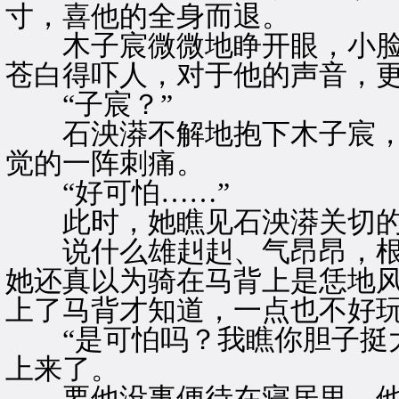
寸，喜他的全身而退。
木子宸微微地睁开眼，小脸
苍白得吓人，对于他的声音，
“子宸？”
石泱漭不解地抱下木子宸，
觉的一阵刺痛。
“好可怕……”
此时，她瞧见石泱漭关切的
说什么雄赳赳、气昂昂，根
她还真以为骑在马背上是恁地
上了马背才知道，一点也不好
“是可怕吗？我瞧你胆子挺大
上来了。
要他没事便待在寝居里，他