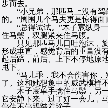
步而去。
“小兄弟，那匹马上没有驾鞍
的。”周围几个马夫更是惊得面
“总得试试。”木子宸纵身一
住马鬃，双腿紧夹住马腹。
只见那匹马儿口吐泡沫，旋
形成垂直，感觉背后的重量没
起后蹄，前后、上下不停地原
甩下。
“马儿乖，我不会伤害你，别
了。这和她想象中的威武模样
木子宸单手擒住马鬃，另一
它安静下来。过了好一会儿，
停住不停踢踏着蹄子。