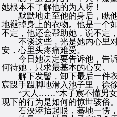
她根本不了解他的为人呀！
默默地走至他的身后，瞧他
地褪掉身上的衣物。他是一个
不定，他还会帮助她，说不定
不谈这些，光是她内心里对
安，心里头疼痛难受。
今日她决定要告诉他，告诉
何待她，只求最基本的心安。
解下发髻，卸下最后一件衣
宸蹑手蹑脚地滑入池子里，徐
“大人……”木子宸不懂男女
现下的行为是如何的惊世骇俗
石泱漭抬起眼，蓦地一愣，