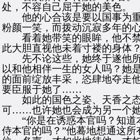
处，不容自己屈于她的美色。
他的心合该是要以国事为重
粉颜一笑，而拨动沉寂多年的
看着她带笑的眼眸，他不禁
此大胆直视他未着寸褛的身体
先不论这些，她终于遂他所
以和他相伴一生的女人吗？她
的面前绽放丰采，恣肆地夺走
要臣服于她了……
如此的国色之姿、天香之态
可……也许她也会成为另一个
“你是在诱惑本官吗？知道本
侍本官的吗？”他蓦地想通这所