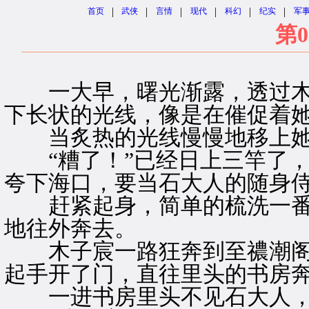
|
|
|
|
|
|
首页
武侠
言情
现代
科幻
纪实
军
第0
一大早，曙光渐露，透过木
下长状的光线，像是在催促着
当炙热的光线慢慢地移上她
“糟了！”已经日上三竿了，
夸下海口，要当石大人的随身
赶紧起身，简单的梳洗一番
地往外奔去。
木子宸一路狂奔到至禯潮阁
起手开了门，直往里头的书房
一进书房里头不见石大人，