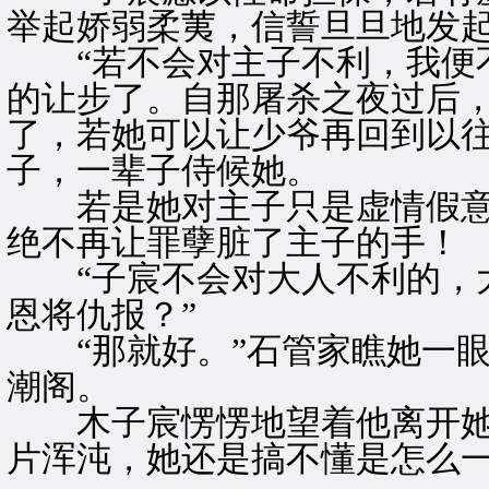
举起娇弱柔荑，信誓旦旦地发
“若不会对主子不利，我便不
的让步了。自那屠杀之夜过后
了，若她可以让少爷再回到以
子，一辈子侍候她。
若是她对主子只是虚情假意
绝不再让罪孽脏了主子的手！
“子宸不会对大人不利的，大
恩将仇报？”
“那就好。”石管家瞧她一眼
潮阁。
木子宸愣愣地望着他离开她
片浑沌，她还是搞不懂是怎么