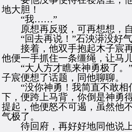
地大胆！
“我……”
原想再反驳，可再想想，自
“回去再说！”石泱漭没好气
接着，他双手抱起木子宸再
他便一手抓住一条缰绳，让马
“大人方才瞧来神勇极了。”
子宸便想了话题，同他聊聊。
“没你神勇！我简直不敢相信
下，便跨上马背，你倒是神勇得
提起，他便怒不可遏，虽然他
气极了。
待回府，再好好地同他说上