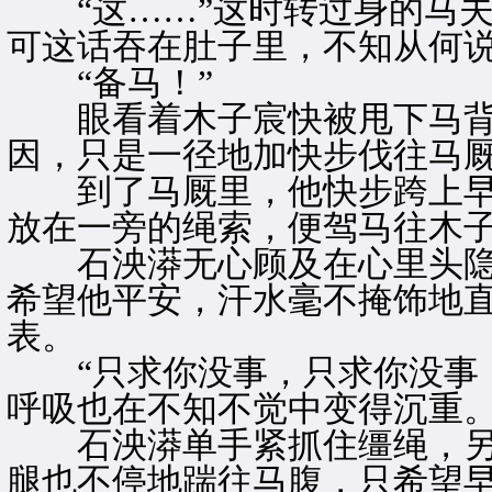
“这……”这时转过身的马夫
可这话吞在肚子里，不知从何
“备马！”
眼看着木子宸快被甩下马背
因，只是一径地加快步伐往马
到了马厩里，他快步跨上早
放在一旁的绳索，便驾马往木
石泱漭无心顾及在心里头隐
希望他平安，汗水毫不掩饰地
表。
“只求你没事，只求你没事！
呼吸也在不知不觉中变得沉重
石泱漭单手紧抓住缰绳，另
腿也不停地踹往马腹，只希望