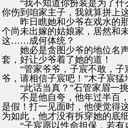
“我不知道你扮装是为了什么
你伤到咱家主子，我就算拼上这
昨日瞧她和少爷在戏水的那
个尚未出嫁的姑娘家，居然和
这……成何体统？
她必是贪图少爷的地位名声
套，好让少爷着了她的道！
“管家爷爷，子宸不敢，子宸
爷，请相信子宸吧！”木子宸猛
“此话当真？”石管家眉一挑
不是他自夸，他年过半百，
是假！打一见面时，他便觉得
为如此，他才没有拆穿她的底
“子宸愿以性命担保，若有虚