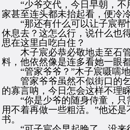
“少爷交代，今日早朝，不用
家甚至连头都未抬起看，便冷
“那还有什么可以让子宸帮忙
休息去？这怎么行，说什么也
思在这里白吃白住？
木子宸必恭必敬地走至石管
料，他依然像是连多看她一眼
“管家爷爷？”木子宸嗫嚅地
管家爷爷虽然不似街口的乞
的寡言呐，今日怎会这样不理
“你是少爷的随身侍童，只需
用不着再做一些粗活。”他还是
书。
“可子宸今早起晚了，没来得