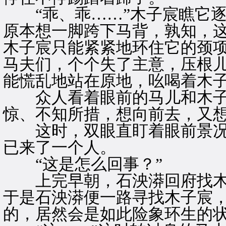
“乖、乖……”木子宸瞧它逐
原本想一脚跨下马背，孰知，
木子宸只能紧紧地环住它的颈
马夫们，个个失了主意，压根
能慌乱地站在原地，吆喝着木
众人看着眼前的马儿和木子
惊、不知所措，想向前去，又
这时，双眼直盯着眼前景况
已来了一个人。
“这是怎么回事？”
上完早朝，石泱漭回府找木
于是石泱漭便一路寻找木子宸
的，居然会是如此险象环生的