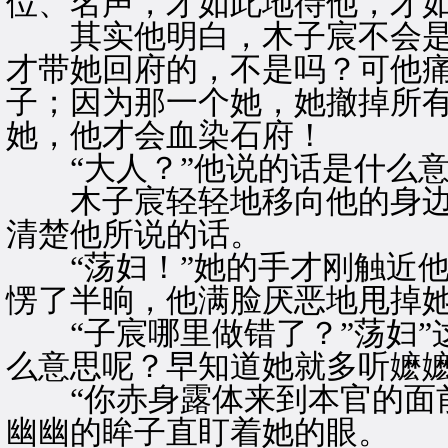
位、名声，才如此地待他，才
其实他明白，木子宸不会是
才带她回府的，不是吗？可他
子；因为那一个她，她撤掉所
她，他才会血染石府！
“大人？”他说的话是什么意
木子宸轻轻地移向他的身边
清楚他所说的话。
“荡妇！”她的手才刚触近他
愣了半晌，他满脸厌恶地甩掉
“子宸哪里做错了？”荡妇”
么意思呢？早知道她就多听嬷
“你赤身露体来到本官的面前
幽幽的眸子直盯着她的眼。