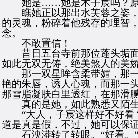
她是……她是木子宸吗？原
瞧她正以那出水芙蓉之姿，
的灵魂，粉碎着他残存的理智
念。
不敢置信！
昔日五台寺前那位蓬头垢面
如此无双无俦，绝美煞人的美
那一双星眸含柔带媚，那一
艳的朱唇，诱人心魂，而那一
那雪脂凝肤白里透红，在那滑腻
真的是她，如此熟悉又陌
“大人，子宸这样好不好看？
道是真是假，不过，她可以保
石泱漭转了转眼。“好看。”