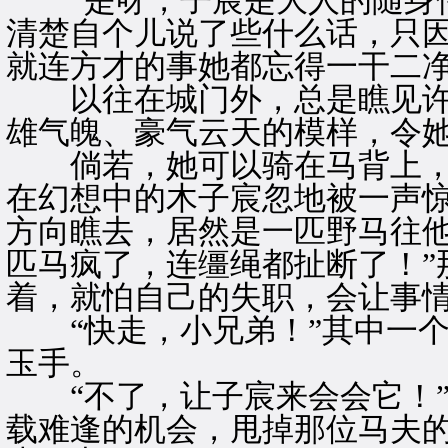
“是呀，子宸是大人的随身侍
清楚自个儿说了些什么话，只
就连方才的事她都忘得一干二
以往在城门外，总是瞧见许
雄气魄、豪气云天的模样，令
倘若，她可以骑在马背上，
在幻想中的木子宸忽地被一声
方向瞧去，居然是一匹野马往他
匹马疯了，连缰绳都扯断了！”
着，就怕自己的失职，会让事
“快走，小兄弟！”其中一个
玉手。
“不了，让子宸来会会它！”
载难逢的机会，甩掉那位马夫