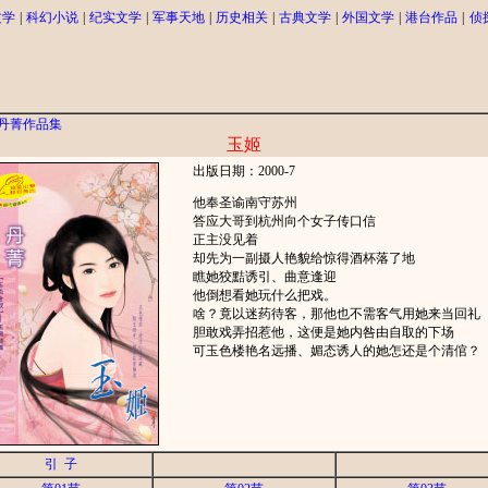
文学
|
科幻小说
|
纪实文学
|
军事天地
|
历史相关
|
古典文学
|
外国文学
|
港台作品
|
侦
丹菁作品集
玉姬
出版日期：2000-7
他奉圣谕南守苏州
答应大哥到杭州向个女子传口信
正主没见着
却先为一副摄人艳貌给惊得酒杯落了地
瞧她狡黠诱引、曲意逢迎
他倒想看她玩什么把戏。
啥？竟以迷药待客，那他也不需客气用她来当回礼
胆敢戏弄招惹他，这便是她内咎由自取的下场
可玉色楼艳名远播、媚态诱人的她怎还是个清倌？
引 子