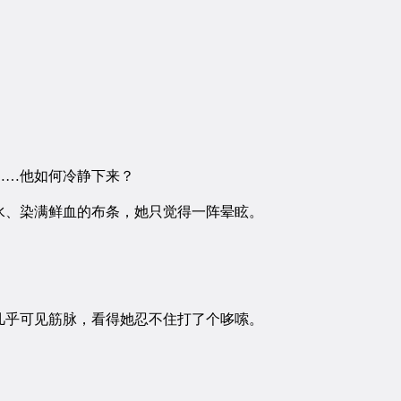
……他如何冷静下来？
、染满鲜血的布条，她只觉得一阵晕眩。
。
乎可见筋脉，看得她忍不住打了个哆嗦。