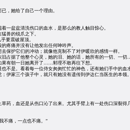
已，她给了自己一个理由。
着一盆盆清洗伤口的血水，是那么的教人触目惊心。
猛兽的锐爪之下。
几乎要震破屋顶。
的疼痛并没有让他发出任何呻吟声。
去保护它们的冲动；就像他克制不了对伊暖欣的感情一样。
旧占据了他整个心灵，她的泪、她的话，她所有的一切、一切
果有朝一日她离开了……邾理不敢再往下想。
也不是。看着每一位侍女匆匆忙忙的神色，还有她们手中的血水
；伊家三个孩子中，就只有她没有遗传到伊达仁当医生的本领
草药，血还是从伤口沁了出来。尤其手臂上有一处伤口深裂得几
我不痛，一点也不痛。”