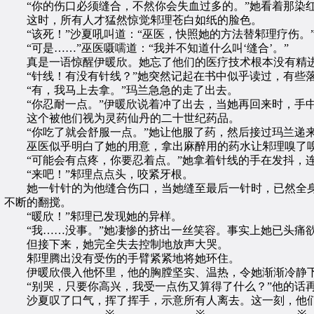
“你的伤口必须缝合，不然你会失血过多的。”她看着那染
这时，所有人才猛然惊觉邾理苍白如纸的脸色。
“该死！”沙夏吼叫道：“巫医，快照她的方法替邾理疗伤。
“可是……”巫医嗫嚅道：“我并不知道什么叫‘缝合’。”
真是一语惊醒伊暖欣。她忘了他们的医疗技术根本没有精进
“针线！有没有针线？”她突然记起在书中似乎读过，有些落
“有，我马上去拿。”玛兰急急的走了出去。
“你忍耐一点。”伊暖欣说着冲了出去，当她再回来时，手
这个被他们视为灵药仙丹的二十世纪药品。
“你吃了就会舒服一点。”她让他服了药，然后接过玛兰递来
巫医似乎明白了她的用意，拿出麻醉用的药水让邾理嗅了
“可能会有点疼，你要忍着点。”她拿着针线的手在发抖，
“来吧！”邾理点点头，咬紧牙根。
她一针针的为他缝合伤口，当她缝至最后一针时，已然全身
不断的翻搅。
“暖欣！”邾理已发现她的异样。
“我……没事。”她凄惨的挤出一丝笑容。事实上她已头痛欲
但接下来，她完全失去控制地放声大哭。
邾理腾出没有受伤的手臂紧紧地将她环住。
伊暖欣偎入他怀里，他的胸膛坚实、温热，令她渐渐冷静
“别哭，只要你高兴，我受一点伤又算得了什么？”他的话
沙夏叹了口气，挥了挥手，示意所有人离去。这一刻，他们