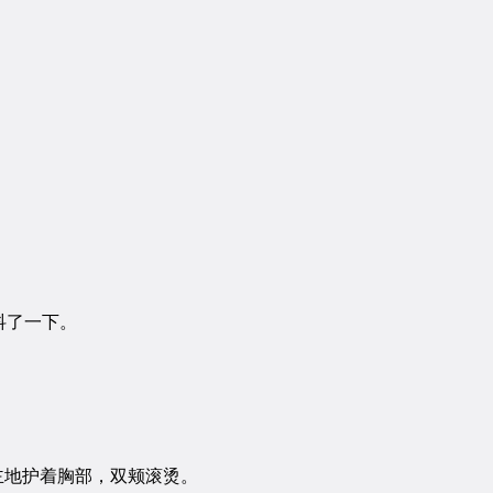
抖了一下。
主地护着胸部，双颊滚烫。