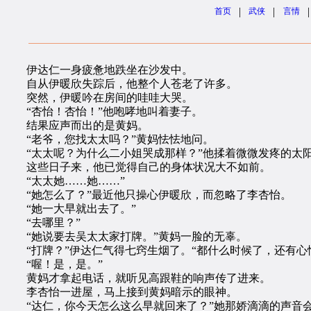
|
|
|
首页
武侠
言情
伊达仁一身疲惫地跌坐在沙发中。
自从伊暖欣失踪后，他整个人苍老了许多。
突然，伊暖吟在房间的哇哇大哭。
“杏怡！杏怡！”他咆哮地叫着妻子。
结果应声而出的是黄妈。
“老爷，您找太太吗？”黄妈怯怯地问。
“太太呢？为什么二小姐哭成那样？”他揉着微微发疼的太
这些日子来，他已觉得自己的身体状况大不如前。
“太太她……她……”
“她怎么了？”最近他只操心伊暖欣，而忽略了李杏怡。
“她一大早就出去了。”
“去哪里？”
“她说要去吴太太家打牌。”黄妈一脸的无辜。
“打牌？”伊达仁气得七窍生烟了。“都什么时候了，还有心
“喔！是，是。”
黄妈才拿起电话，就听见高跟鞋的响声传了进来。
李杏怡一进屋，马上接到黄妈暗示的眼神。
“达仁，你今天怎么这么早就回来了？”她那娇滴滴的声音会