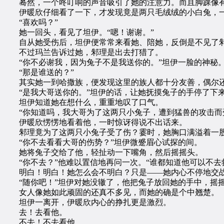
蓦然，一个咚叮响的声音吸引了她的注意力。而且脚踝像有
伊暖欣仔细看了一下，才发现竟是两只毛绒绒的小白兔，一
“喜欢吗？”
她一回头，看见了坦伊。“嗯！谢谢。”
自从她受伤后，坦伊便常常来看她、陪她，反倒是不见了
不过玛兰告诉过她，邾理是出去打猎了。
“你不必谢我，因为兔子不是我送你的。”坦伊一脸的神秘
“那是谁送的？”
其实她一到哈撒族，便发现这里的族人都十分友善，偶尔还
“是我大哥送你的。”坦伊的话，让她抚摸兔子的手停了下
坦伊知道她在想什么，重重地叹了口气。
“你知道吗，我大哥为了这两只小兔子，遭到猛兽的攻击而受
伊暖欣愣愣地看着他，一时惊讶得说不出话来。
邾理竟为了这两只小兔子受了伤？霎时，她胸口满溢着一股
“你不去看看大哥的伤势？”坦伊微蹙眉心试探的间。
她将兔子交给了他，轻扯动一下嘴角，然后摇摇头。
“你不去？”他难以置信地再问一次。“谁都知道他可以不去
明白！明白！她怎么会不明白？只是——她内心不停地交战
“随你吧！”坦伊对她没辙了，他把兔子放回她的手中，摇
女人像她如此顽固的还真不多见，而她的确是个中翘楚。
坦伊一离开，伊暖欣内心的挣扎更是激烈。
去！去看他。
不去！不去看他。