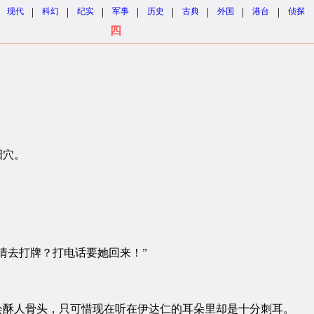
|
|
|
|
|
|
|
|
现代
科幻
纪实
军事
历史
古典
外国
港台
侦探
四
阳穴。
情去打牌？打电话要她回来！”
酥人骨头，只可惜现在听在伊达仁的耳朵里却是十分刺耳。