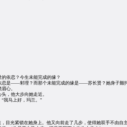
的依恋？今生未能完成的缘？
恋是——邾理？而那个未能完成的缘是——苏长贤？她身子颤
锁眉心。
头，他大步向她走近。
“我马上好，玛兰。”
，目光紧锁在她身上。他又向前走了几步，使得她双手不由自