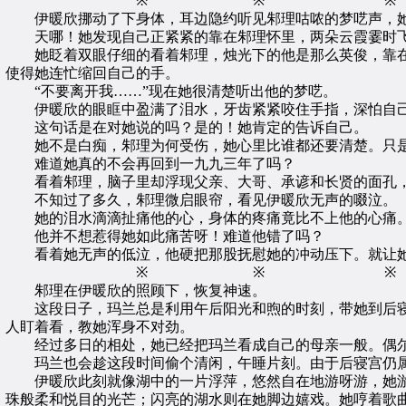
※ ※ ※
伊暖欣挪动了下身体，耳边隐约听见邾理咕哝的梦呓声，她
天哪！她发现自己正紧紧的靠在邾理怀里，两朵云霞霎时飞
她眨着双眼仔细的看着邾理，烛光下的他是那么英俊，靠在
使得她连忙缩回自己的手。
“不要离开我……”现在她很清楚听出他的梦呓。
伊暖欣的眼眶中盈满了泪水，牙齿紧紧咬住手指，深怕自己
这句话是在对她说的吗？是的！她肯定的告诉自己。
她不是白痴，邾理为何受伤，她心里比谁都还要清楚。只是
难道她真的不会再回到一九九三年了吗？
看着邾理，脑子里却浮现父亲、大哥、承谚和长贤的面孔，
不知过了多久，邾理微启眼帘，看见伊暖欣无声的啜泣。
她的泪水滴滴扯痛他的心，身体的疼痛竟比不上他的心痛
他并不想惹得她如此痛苦呀！难道他错了吗？
看着她无声的低泣，他硬把那股抚慰她的冲动压下。就让她
※ ※ ※
邾理在伊暖欣的照顾下，恢复神速。
这段日子，玛兰总是利用午后阳光和煦的时刻，带她到后寝
人盯着看，教她浑身不对劲。
经过多日的相处，她已经把玛兰看成自己的母亲一般。偶尔
玛兰也会趁这段时间偷个清闲，午睡片刻。由于后寝宫仍属
伊暖欣此刻就像湖中的一片浮萍，悠然自在地游呀游，她游
珠般柔和悦目的光芒；闪亮的湖水则在她脚边嬉戏。她哼着歌