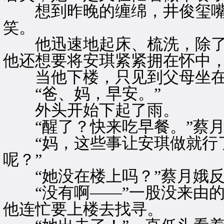
想到昨晚的缠绵，井俊玺嘴
笑。
他迅速地起床、梳洗，除了
他还想要将安琪紧紧拥在怀中
当他下楼，只见到父母坐在
“爸、妈，早安。”
外头开始下起了雨。
“醒了？快来吃早餐。”蔡月
“妈，这些事让安琪做就行了
呢？”
“她没在楼上吗？”蔡月娥反
“没有啊——”一股没来由的
他连忙要上楼去找寻。