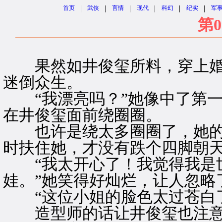
|
|
|
|
|
|
首页
武侠
言情
现代
科幻
纪实
军
第0
果然如井俊玺所料，穿上婚
迷倒众生。
“我漂亮吗？”她像中了第一
在井俊玺面前绕圈圈。
也许是绕太多圈圈了，她的
时扶住她，才没有跌个四脚朝
“我太开心了！我觉得我是
娃。”她笑得好灿烂，让人忽略
“这位小姐的脸色太过苍白了
造型师的话让井俊玺也注意