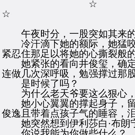
☆
☆
午夜时分，一股突如其来的
冷汗滴下她的额际，她猛咬
紧忍住那足以将她的心撕裂般
她紧张的看向井俊玺，确定
连做几次深呼吸，勉强撑过那
是时候了吗？
为什么老天爷要这么狠心，
她小心翼翼的撑起身子，留
俊逸且带着点孩子气的睡容，
她突然想到伊利莎白·布朗
你说我能为你做些什么？