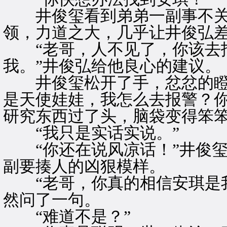
井俊玺看到弟弟一副事不关
领，力道之大，几乎让井俊弘
“老哥，人不见了，你该去报
我。”井俊弘给他良心的建议。
井俊玺松开了手，忿忿的瞪着
是天使娃娃，我怎么去报警？你
研究东西过了头，脑袋变得笨
“我只是实话实说。”
“你还在说风凉话！”井俊玺
副要揍人的凶狠模样。
“老哥，你真的相信安琪是我
然问了一句。
“难道不是？”