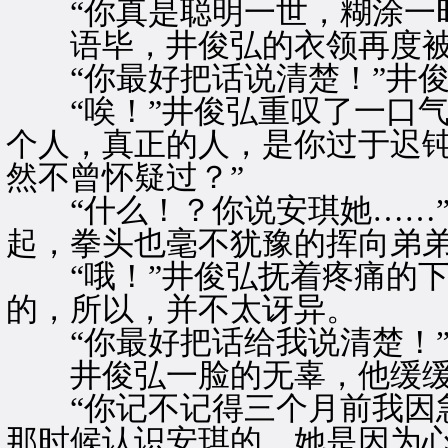
“你真是聪明一世，糊涂一时
语毕，井俊弘的衣领再度被
“你最好把话说清楚！”井俊
“唉！”井俊弘重叹了一口气
个人，真正的人，是你过于迟
然不曾怀疑过？”
“什么！？你说安琪她……”
起，拳头也毫不犹豫的挥向弟
“哦！”井俊弘抚着疼痛的下
的，所以，并不太讶异。
“你最好把话给我说清楚！”
井俊弘一脸的无辜，他缓缓
“你记不记得三个月前我因急
那时候认识安琪的，她是因为心