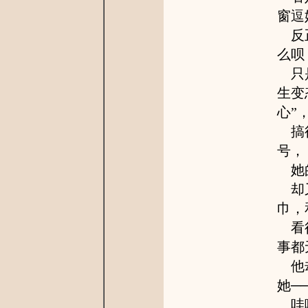
窗逗
反正
么呗
只是
生变
心”
搞得
号，
她的
却又
巾，
看得
事都
他却
她─
哇咧