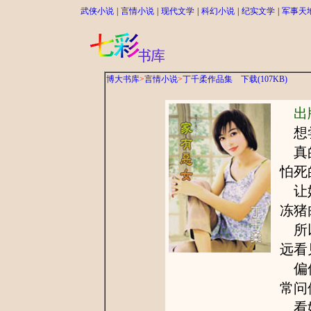
武侠小说
|
言情小说
|
现代文学
|
科幻小说
|
纪实文学
|
军事天
博大书库
>
言情小说
>
丁千柔作品集
下载(107KB)
出
想尝
真的
怕死
让她
冻猪
所以
远看
偏偏
常问
看她