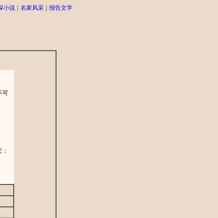
探小说
|
名家风采
|
报告文学
不可
；
它；