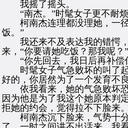
我摇了摇头。
“南杰。”时髦女子更不耐烦
柯南杰连理都没理她，一径对
饭。”
我还来不及表达我的错愕，
来，“你要请她吃饭？那我呢？
“你先回去，我日后再补偿你
时髦女子气急败坏的叫了起来
好的，你居然为了一个发育不良
依我看来，她的气急败坏恐
因为他是为了我这个她原本判
拒她的约会，觉得拉不下脸来
柯南杰沉下脸来，气势十分
了，一时之间讲不出话来，我