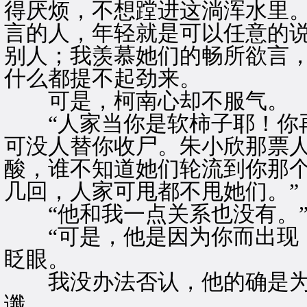
得厌烦，不想蹚进这淌浑水里
言的人，年轻就是可以任意的
别人；我羡慕她们的畅所欲言
什么都提不起劲来。
可是，柯南心却不服气。
“人家当你是软柿子耶！你再
可没人替你收尸。朱小欣那票
酸，谁不知道她们轮流到你那
几回，人家可甩都不甩她们。”
“他和我一点关系也没有。
“可是，他是因为你而出现，
眨眼。
我没办法否认，他的确是为
谶。