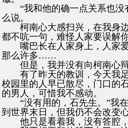
“我和他的确一点关系也没有
么说。
柯南心大感扫兴，在我身边叨
都不吭一句，难怪人家要误解你
嘴巴长在人家身上，人家爱
那么许多……
但是，我并没有向柯南心辩
有了昨天的教训，今天我足
校园里的人早已散尽，门口的
的男人，可惜我不感动。
“没有用的，石先生。”我在
到世界末日，但我仍不会改变心
他只是看着我，没有答腔，