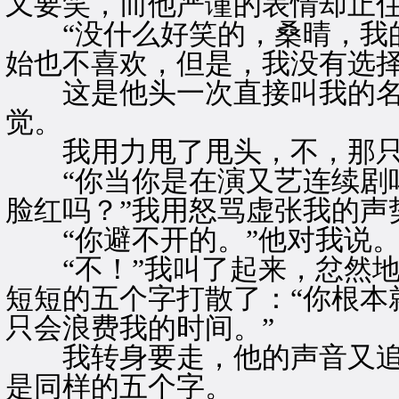
又要笑，而他严谨的表情却止
“没什么好笑的，桑晴，我的
始也不喜欢，但是，我没有选择
这是他头一次直接叫我的名
觉。
我用力甩了甩头，不，那只
“你当你是在演又艺连续剧吗
脸红吗？”我用怒骂虚张我的声
“你避不开的。”他对我说
“不！”我叫了起来，忿然地
短短的五个字打散了：“你根本
只会浪费我的时间。”
我转身要走，他的声音又追了
是同样的五个字。