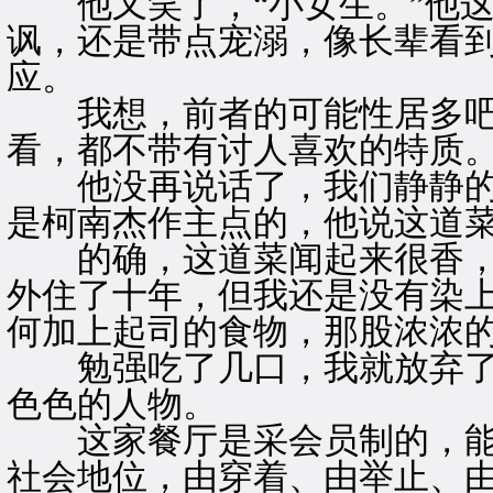
他又笑了，“小女生。”他这
讽，还是带点宠溺，像长辈看
应。
我想，前者的可能性居多吧
看，都不带有讨人喜欢的特质
他没再说话了，我们静静的
是柯南杰作主点的，他说这道
的确，这道菜闻起来很香，
外住了十年，但我还是没有染
何加上起司的食物，那股浓浓
勉强吃了几口，我就放弃了
色色的人物。
这家餐厅是采会员制的，能
社会地位，由穿着、由举止、