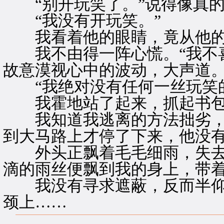
“别开玩笑了。”说得像真的
“我没有开玩笑。”
我看着他的眼睛，竟从他的
我不由得一阵心慌。“我不喜
故意漠视心中的波动，大声道
“我绝对没有任何一丝玩笑的
我霍地站了起来，抓起书包
我知道我逃离的方法拙劣，
到大马路上才停了下来，他没
外头正飘着毛毛细雨，失去
滴的雨丝便飘到我的身上，带
我没有寻求遮蔽，反而半仰
颈上……