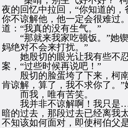
“桑晴，别生气好不好？”柯
夜的回忆中拉回，“你知道的，
你不谅解他，他一定会很难过。
道：“我真的没有生气。”
“那就来我家吃顿饭。”她锲
妈绝对不会来打扰。”
她殷切的眼光让我有些不忍
案，“过些时候再说吧！”
殷切的脸蛋垮了下来，柯南心
肯谅解，算了，我不求你了。”
而我，唯有苦笑。
我并非不谅解啊！我只是…
暗的过去，那段过去已经离我
不知该如何面对，即使柯伯父