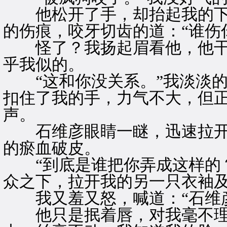
他松开了手，却抬起我的下
的伤痕，咬牙切齿的道：“谁伤
怪了？我扬起眉看他，他干
乎我似的。
“这和你没关系。”我淡淡的
扣住了我的手，力气不大，但
声。
石维彦眼睛一瞇，迅速拉开
的瘀血破皮。
“到底是谁把你弄成这样的？
众之下，拉开我的另一只衣袖
我又羞又怒，喊道：“石维彦
他只是抿着唇，对我毫不理