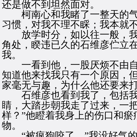
还是做不到坦然面对。
柯南心和我睹了一整天的气
习惯，对我不理不睬；我本就
放学时分，如以往一般，我
角处，睽违已久的石维彦伫立
我。
一看到他，一股厌烦不由自
知道他来找我只有一个原因，
家毫无与趣，为什么他还要来
石维彦也看到我了，包括我
睛，大踏步朝我走了过来，一把
样？”他瞪着我身上的伤口和瘀
物。
“被疯狗咬了。”我没好气的