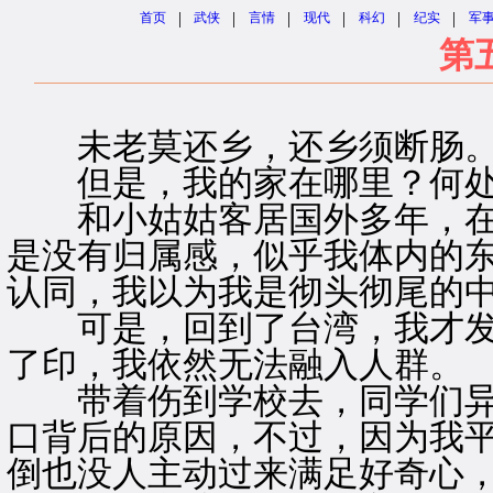
|
|
|
|
|
|
首页
武侠
言情
现代
科幻
纪实
军
第
未老莫还乡，还乡须断肠
但是，我的家在哪里？何处
和小姑姑客居国外多年，在
是没有归属感，似乎我体内的
认同，我以为我是彻头彻尾的
可是，回到了台湾，我才发
了印，我依然无法融入人群。
带着伤到学校去，同学们异
口背后的原因，不过，因为我
倒也没人主动过来满足好奇心