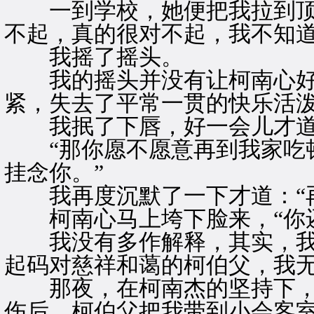
一到学校，她便把我拉到顶楼
不起，真的很对不起，我不知道
我摇了摇头。
我的摇头并没有让柯南心好
紧，失去了平常一贯的快乐活泼
我抿了下唇，好一会儿才道：
“那你愿不愿意再到我家吃顿
挂念你。”
我再度沉默了一下才道：“再
柯南心马上垮下脸来，“你还
我没有多作解释，其实，我
起码对慈祥和蔼的柯伯父，我
那夜，在柯南杰的坚持下，
伤后，柯伯父把我带到小会客