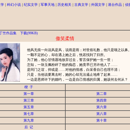
文学
|
科幻小说
|
纪实文学
|
军事天地
|
历史相关
|
古典文学
|
外国文学
|
港台作品
|
侦
丁竺作品集
下载(99KB)
傲笑柔情
他风无痕一向说风是风，说雨是雨；对世俗礼数，他只是嗤之以鼻
一颗不定的心，却在遇上她之后，恍若找到了归所。
为了她，他心甘情愿地放弃过去，誓言保护她一生一世；
怎知，一块玉佩粉碎了他的痴恋，她竟早已另许他人了……
是同门之谊，抑或是……对他的情感，白采香自己也理不清；
只是，当他说要离去时，她的心却无法遏止地疼了起来……
一边是恩师许下的婚约，一边是自己情感的归属，她该何去何从？
楔 子
第一章
第二章
第三章
第四章
第五章
第六章
第七章
第八章
第九章
第十章
后 记