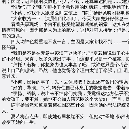
的；因此，进医院的次数也不少，不过，还算幸运的是……她
“谁受伤了？”张医师拎了个急救用的医药箱，慌张地跑了过
“小蔡，你找个人跟张医师去镇上。”陈宇扬赶紧吩咐蔡明德
“大家收拾一下，演员们可以卸了。今天大家先好好休息一下
看着失事现场，小何不能接受地望着断掉的钢索；这实在太
情有可原的，因为那是人为上的疏失，这绝对可以接受；但是
有的道具。
四人均神色凝重地不发一言，主因是大家都找不到……一个
怪的事。
“我们是不是在无意中亵渎了这块圣地？”夏若梅说出了心中
好不舒坦。果真，没多久就出了事，而这似乎只是一个征兆，
“拜托！若梅，你想象力也太丰富了吧！或许这只是个巧合，
说出自己的想法。虽然，他也觉得这个理由太过于牵强，但“诅
意过来。
“小何，没你的事了，先下去休息吧！反正还有备用的钢索，
“好的，导演。”小何转身住自己休息用的帐篷走去，带着满
“宇扬、绍帆，说出来不怕你们笑我，我觉得这地方似乎不太
的女孩子，要不然，她也不会加入演艺圈这个大染缸，而且，
陈宇扬当然知道夏若梅在困惑些什么，因为她的想法统统表现
人。”
夏若梅点点头，即使她心里极端不安，但她对“圣地”仍然充
改变了她的一生。
※ ※ ※