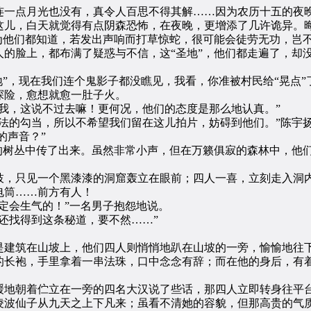
一点月光也没有，真令人百思不得其解……因为农历十五的夜晚
儿，白天就觉得有点阴森恐怖，在夜晚，更增添了几许诡异。晦
为他们都知道，若发出声响而打草惊蛇，很可能会徒劳无功，岂
脸上，都布满了疑惑与不信，这“圣地”，他们都走遍了，却
，现在我们连个鬼影子都没瞧见，我看，你准被村民给“晃点”
探险，愈想就愈一肚子火。
，这说不过去嘛！更何况，他们的态度是那么地认真。”
的勾当，所以不希望我们留在这儿拍片，妨碍到他们。”陈宇
的声音？”
树丛中传了出来。虽然非常小声，但在万籁俱寂的森林中，他
，只见一个黑漆漆的洞窟轰立在眼前；四人一喜，立刻走入洞内
电筒……前方有人！
会生气的！”一名男子抱怨地说。
找得到这条秘道，要不然……”
建筑在山坡上，他们四人则悄悄地趴在山坡的一旁，愉愉地往下
的长袍，手里拿着一串法珠，口中念念有辞；而在他的身后，有
地朝着伫立在一旁的四名大汉说了些话，那四人立即转身往平台
凌波仙子从九天之上下凡来；虽看不清她的容貌，但那高贵的气