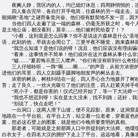
夜阑人静，营区内的人，均已熄灯休息；四周静悄悄的，连
四人集合完毕，各自打开手电筒，往森林的另一端走去。这
能揭晓“圣地”之谜而备觉兴奋。他们很有默契地不发一言，因
当他们四人走遍了这一端的森林，仍毫无所获之时，每个人的
是土地公庙，都没看到，莫非……他们被村民给耍了！？
“小蔡，这到底是怎么回事？你不是说这片森林是什么“圣地”
语，此刻的他，早就去会周公了。三更半夜不睡觉，跑来森林
“我怎么知道？是他们说的呀！况且，他们应该没有理由骗我
“看来，这事情并不简单！他们或许在这片森林从事什么非法
“嘘……”夏若悔示意三人噤声。“你们有没有听到什么奇怪
三人仔细聆听，一阵“嘶……嘶……”的声音，从前方浓密的
进他们的耳里，四人立刻蹑手蹑脚地朝发声的树丛走去。
浓密的树丛，树枝纠结在一起，四人齐心合力地拨开了树枝
苔；走了良久，一丝火光吸引了他们的注意，四人赶紧关掉手
“死小子，都是你害的！仪式已经开始了，等一下大法师一定
“我也不想迟到呀！实在是太久没来，找不到路；还好，我还
“别说了，快点走吧！”
一出洞口，这两人滑下山坡，便不见踪影。原来，这洞窟是
地跪在一个平台前。在平台上方，站立着一位老者，穿着蓝色
案，想必这石壁上的图案，就是他们今晚所要查明的真相。
那老者，可能就是之前那两人口中所提到的大法师。他缓缓
白衣女子，在四名大汉的拥护下走上了平台。远远地看，真像