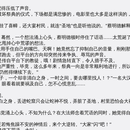
记得压低了声音。
坏祭典的仪式，下场都是满悲惨的，电影里也大多是这样演的
了喜幛，还大宴村民，就连“圣地”也是听他说的。”蔡明德解释
蓦然，一个想法涌上心头，蔡明德顿时停住了话语……太荒诞
此甩掉心中荒谬的想法。
紧用手住自己的嘴巴。天啊！她竟然忘了抑制自己的音量，刚刚
窟跑去，但平台的方向却突然传来争执、辱骂的声音。
传自平台下的教徒，哦！剧情急转直下，令人措手不及。
严重性，毕竟，这么多年来，祭典一向是非常顺利地进行，所
仍然得继续下去。”
，一个却非清白之身，一时之间，要去哪里找人！？”一名大
，眼看着就要祸及自己，怎不心慌意乱……
闹。
白之身，丢进蛇窟只会让蛇神不悦，弄脏了圣地，村里恐怕会大
感觉涌上心头，不知为什么？在大法师念着咒语的同时，她觉得
悔焦躁不安的神情后，来个大逆转。“大家“闪”吧！”