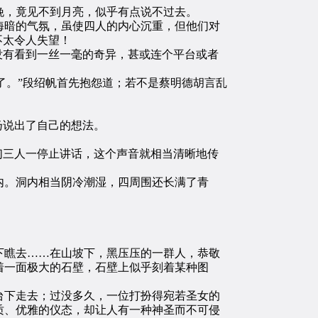
，竟见不到月亮，似乎有点说不过去。
暗的气氛，虽使四人的内心沉重，但他们对
不太令人失望！
没有看到一丝一毫的奇异，甚或连个平台或者
了。”段绍帆首先抱怨道；若不是蔡明德胡言乱
扬说出了自己的想法。
们三人一停止讲话，这个声音就相当清晰地传
。洞内相当阴冷潮湿，四周围还长满了青
瞧去……在山坡下，黑压压的一群人，恭敬
着一面极大的石壁，石壁上似乎刻着某种图
下走去；过没多久，一位打扮得宛若圣女的
质、优雅的仪态，却让人有一种神圣而不可侵