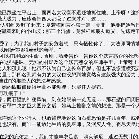
停下咒语，大叫：
已跌坐在平台上，而四名大汉毫不迟疑地抓住她。上帝呀！这究
强大吸力，应该会把四人都吸了过来才对，这……
人顿时欢呼了起来；夏若梅闻言不禁一震，莫非，他要把她当作
望着来时的小山坡；那三个混蛋，竟然枉顾朋友道义，先逃跑
了；为了我们村子的安危着想，只有牺牲你了。”大法师同情
以阐扬你牺牲奉献的善举。”
以枉顾我的生命，否则，我要告你，告你这个妖言惑众的死老头
送在这些愚昧、无知的村民及这个妖言惑众的巫师手里。上帝呀！
老人和孤儿呢！她虽不认为自己会长命百岁，但也不该惨遭横死
力量；那四名孔武有力的大汉也没想到她竟然有这般强大的蛮力
自由”的那些人的想法与感觉。
她的四肢僵硬得丝毫不能动弹，只能任人摆布。
再耽搁了！”
；而石壁的神秘风貌，则在她眼前一览无遗……那石壁的四周围
清石壁中央的巨大图形之后，她马上推翻之前的想法。那是一个
连她这个外行人，也敢肯定地说这面石壁恐怕是好几百年、或者
趣也没有。而唯一能放她生路的臭巫师，又泯灭人性、丧尽天良
！
您的庇佑之下，我们才能丰衣足食，消灾解厄，逃过无数计的