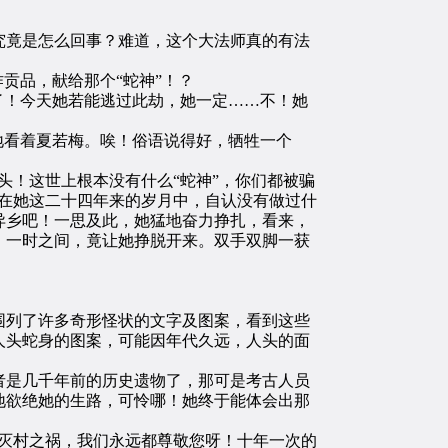
竟是怎么回事？难道，这个大法师真的有法
贡品，献给那个“蛇神”！？
了！今天她若能逃过此劫，她一定……不！她
地看着夏若梅。唉！俗语说得好，牺牲一个
！这世上根本没有什么“蛇神”，你们都被骗
在她这二十四年来的岁月中，自认没有做过什
异乡吧！一思及此，她猛地奋力挣扎，看来，
，一时之间，竟让她挣脱开来。双手双脚一获
列了许多奇形怪状的文字及图案，看到这些
人头蛇身的图案，可能因年代久远，人头的面
是几千年前的历史遗物了，那可是考古人员
地欲绝她的生路，可怜哪！她终于能体会出那
灭村之祸，我们永远都尊敬您呀！十年一次的