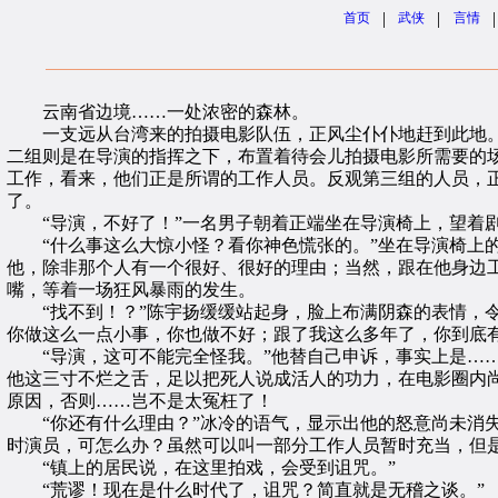
|
|
|
首页
武侠
言情
云南省边境……一处浓密的森林。
一支远从台湾来的拍摄电影队伍，正风尘仆仆地赶到此地。
二组则是在导演的指挥之下，布置着待会儿拍摄电影所需要的
工作，看来，他们正是所谓的工作人员。反观第三组的人员，
了。
“导演，不好了！”一名男子朝着正端坐在导演椅上，望着
“什么事这么大惊小怪？看你神色慌张的。”坐在导演椅上的
他，除非那个人有一个很好、很好的理由；当然，跟在他身边工
嘴，等着一场狂风暴雨的发生。
“找不到！？”陈宇扬缓缓站起身，脸上布满阴森的表情，令
你做这么一点小事，你也做不好；跟了我这么多年了，你到底
“导演，这可不能完全怪我。”他替自己申诉，事实上是……
他这三寸不烂之舌，足以把死人说成活人的功力，在电影圈内
原因，否则……岂不是太冤枉了！
“你还有什么理由？”冰冷的语气，显示出他的怒意尚未消失
时演员，可怎么办？虽然可以叫一部分工作人员暂时充当，但是
“镇上的居民说，在这里拍戏，会受到诅咒。”
“荒谬！现在是什么时代了，诅咒？简直就是无稽之谈。”