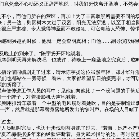
竟然毫不心动还义正辞严地说，叫我们赶快离开圣地，不然会
不小，而他们所在的营区，再加上为了丰富取景所需要不同的
来；另一边，则因树木太过于茂密，阳光无法穿透，以至于相当
是很庄严肃穆、令人觉得神圣而不敢侵犯，可它却给人恐怖、惊
感到兴趣的时候，他就一定会查明真相；而他……副导演段绍帆
晚上的到来了。”陈宇扬开怀地说着。
等到明天再来解决吧！也或许，待晚上一窥圣地之究竟后，临时
指导偕同编剧走了过来，请示陈宇扬这位虽然年轻，却才华洋溢的
们也都站在一旁等候；看来，大家都希望早日拍摄完毕，才可以
演的折磨了。
声便传进工作人员的耳中；见他们向他比了一个没问题的手势后
一个牌子，对着摄影机大声地喊着。
则用推滑车载着一个中型的电风扇对着她吹，目的是要制造出飘
碰”的一声，然后就是那幕替身落地所发出的惨叫声。在场的人目睹
了过去。
人员吼叫完后，也迈开步伐朝替身跑了过去。“若悔，她严不严
夏若梅根据多年来的经验评断着。身为武术指导的她，有时候