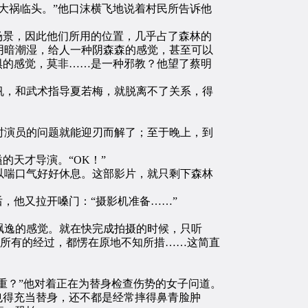
大祸临头。”他口沫横飞地说着村民所告诉他
场景，因此他们所用的位置，几乎占了森林的
阴暗潮湿，给人一种阴森森的感觉，甚至可以
惧的感觉，莫非……是一种邪教？他望了蔡明
，和武术指导夏若梅，就脱离不了关系，得
演员的问题就能迎刃而解了；至于晚上，到
天才导演。“OK！”
喘口气好好休息。这部影片，就只剩下森林
，他又拉开嗓门：“摄影机准备……”
逸的感觉。就在快完成拍摄的时候，只听
了所有的经过，都愣在原地不知所措……这简直
重？”他对着正在为替身检查伤势的女子问道。
也得充当替身，还不都是经常摔得鼻青脸肿