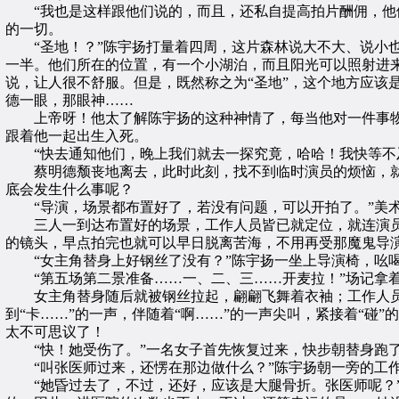
“我也是这样跟他们说的，而且，还私自提高拍片酬佣，他们
的一切。
“圣地！？”陈宇扬打量着四周，这片森林说大不大、说小也
一半。他们所在的位置，有一个小湖泊，而且阳光可以照射进
说，让人很不舒服。但是，既然称之为“圣地”，这个地方应该
德一眼，那眼神……
上帝呀！他太了解陈宇扬的这种神情了，每当他对一件事物
跟着他一起出生入死。
“快去通知他们，晚上我们就去一探究竟，哈哈！我快等不及
蔡明德颓丧地离去，此时此刻，找不到临时演员的烦恼，就
底会发生什么事呢？
“导演，场景都布置好了，若没有问题，可以开拍了。”美术
三人一到达布置好的场景，工作人员皆已就定位，就连演员
的镜头，早点拍完也就可以早日脱离苦海，不用再受那魔鬼导
“女主角替身上好钢丝了没有？”陈宇扬一坐上导演椅，吆喝
“第五场第二景准备……一、二、三……开麦拉！”场记拿着
女主角替身随后就被钢丝拉起，翩翩飞舞着衣袖；工作人员
到“卡……”的一声，伴随着“啊……”的一声尖叫，紧接着“
太不可思议了！
“快！她受伤了。”一名女子首先恢复过来，快步朝替身跑
“叫张医师过来，还愣在那边做什么？”陈宇扬朝一旁的工作
“她昏过去了，不过，还好，应该是大腿骨折。张医师呢？”