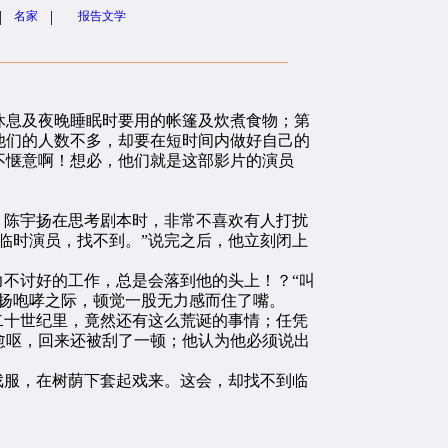
|
|
名家
报告文学
息及夜晚睡眠时要用的帐篷及炊煮食物；第
他们的人数不多，却要在短时间内做好自己的
不惬意啊！想必，他们就是这部影片的演员
，陈宇扬在思考剧本时，非常不喜欢有人打扰
临时演员，找不到。”说完之后，他立刻闭上
不讨好的工作，总是会落到他的头上！？“叫
扬咆哮之际，顿觉一股无力感而住了嘴。
二十世纪里，竟然还有这么荒诞的事情；任凭
愈呕，回来还被刮了一顿；他认为他必须说出
戏服，在树荫下套起戏来。这会，却找不到临