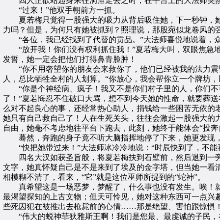
四人正欲站起身来往洞窟走去之时，在平台上的大法师突然
“过来！”他双手朝前方一抓。
夏若梅只觉得一股强大的吸力从背后吸住她，下一秒钟，她
力吗？但是，为何只有她被抓到？照理说，那股宛似龙卷风的
“各位，我已经找到了代替的贡品。”大法师喜悦地说着，众
“放开我！你们没有权利抓住我！”夏若梅大叫，双眼焦急地
发誓，她一定会把他们打得鼻青脸肿！
“你不用奢望你的朋友会来救你了，他们已经被我的法力震昏
人，总比牺牲全村的人划算。“你放心，我会帮你立一个牌坊，
“你是个神经病、疯子！我又不是你们村子里的人，你们不可
了！”夏若悔忍不住破口大骂，想不到今天她的性命，就要葬
么对不起良心的事，还经常热心助人，捐钱给一些困苦无依的
她只有自己救自己了！人在生死关头，往往会激起一股强大的
自由，她毫不考虑地往平台下跑去，此刻，她终于能体会“投奔
蓦然，奔跑的身子竟不听大脑指挥地停了下来，她更发现，
“快把她带过来！”大法师冰冷冷地说：“时辰快到了，不能
四名大汉如获圣旨般，将夏若梅扶到石壁前，然后退到一旁
文字，她真怀疑自己是不是来到了埃及的金字塔，但当她一看
相模糊不清了，看来，“它”就是这位巫师所提到的“蛇神”。
真希望这是一场恶梦，梦醒了，什么事也没有发生。唉！就
最渴望探知的上古文物；但天可怜见，她对这种东西可一点兴
些死囚犯在被推出去枪毙前的心情……那是绝望、害怕跟惊惧
“伟大的蜕神菲狄雅斯王啊！我们是您最、最虔诚的子民，在