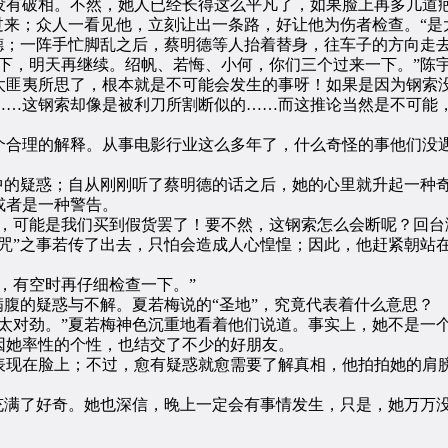
没有破相。不然，她人已经长得这么平凡了，如果脸上再多几道
来；众人一看见他，立刻让出一条路，好让他为伤者检查。“是
；一阵手忙脚乱之后，蔡明德等人抬着替身，往车子的方向走
，明天再继续。绍帆、若悔、小何，你们三个过来一下。”陈
匪夷所思了，根本就是不可能会发生的事呀！如果是因为钢索没
……这钢索却像是被利刀所割断似的……而这推论当然是不可能
合理的解释。从事电影行业这么多年了，什么奇怪的事他们没遇
的疑惑；自从刚刚听了蔡明德的话之后，她的心里就升起一种
或者是一种警告。
可能是我们买到假货罢了！要不然，这钢索怎么会断呢？回台
咒”之事若传了出去，只怕会造成人心惶惶；因此，他赶紧朝站
有空时再仔细检查一下。”
腹的疑惑与不解。夏若梅说的“圣地”，究竟代表着什么意思？
对劲。”夏若梅神色沉重地看着他们说道。事实上，她不是一
因她率性的个性，也结交了不少的好朋友。
在脸上；不过，愈有疑惑就愈需要了解真相，他拍拍她的肩膀
满了好奇。她也深信，晚上一定会有事情发生，只是，她万万