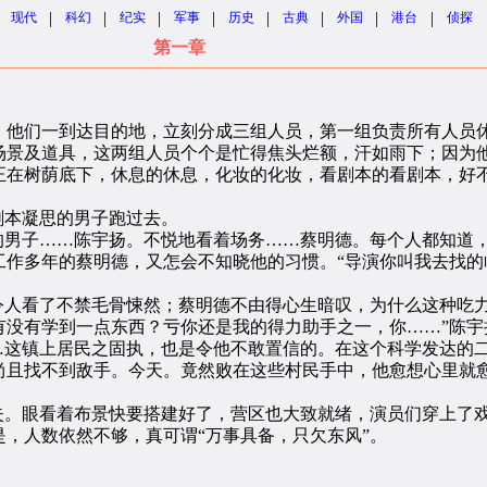
|
|
|
|
|
|
|
|
现代
科幻
纪实
军事
历史
古典
外国
港台
侦探
第一章
他们一到达目的地，立刻分成三组人员，第一组负责所有人员休
场景及道具，这两组人员个个是忙得焦头烂额，汗如雨下；因为
正在树荫底下，休息的休息，化妆的化妆，看剧本的看剧本，好
剧本凝思的男子跑过去。
男子……陈宇扬。不悦地看着场务……蔡明德。每个人都知道
作多年的蔡明德，又怎会不知晓他的习惯。“导演你叫我去找的
人看了不禁毛骨悚然；蔡明德不由得心生暗叹，为什么这种吃力
有没有学到一点东西？亏你还是我的得力助手之一，你……”陈宇
这镇上居民之固执，也是令他不敢置信的。在这个科学发达的
尚且找不到敌手。今天。竟然败在这些村民手中，他愈想心里就
。眼看着布景快要搭建好了，营区也大致就绪，演员们穿上了
，人数依然不够，真可谓“万事具备，只欠东风”。