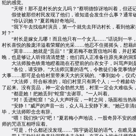
犯的感觉。
“天呀！那不是村长的女儿吗？”蔡明德惊讶地叫着，但还
假使被那些村民发现了他们，谁知道会发生什么事？通常破
“你认识她？”夏若梅好奇地问。
“我下午去找临时演员，第一个就先去拜访村长，看到他家挂
对？”
“村长是嫁女儿哪！而且他只有一个女儿……”话说到一半，
村长喜悦的脸庞洋溢着荣耀的光采……他忍不住摇摇头，想藉
“莫非……她就是“贡品”！”夏若梅不敢置信地叫着，并赶
晚，也是够让人听得清清楚楚；他们四人正准备往原先来的洞
大法师脸色铁青地瞪着跪在石壁前的白衣女子，叫骂声则是
“各位，请安静。”大法师沉重的语气，令教徒们备觉事情的
大事……那可是会给村里带来天大的灾祸的。“事到如今，仪式
“大法师，符合标准的，咱们村里只有两个人；一个稚龄幼子
了起来。没有贡品，神一定会勃然大怒，村里一定会大难临头
“都是她！把她丢到“蛇窟”去谢罪。”一人叫着。
“对！丢进蛇窟！”众人大声呼应，一时之间，场面相当热
“安静！”威严的声音一出，众人马上安静下来。“她已非清
毕，大法师即念念有辞。
“喂！我们快“闪”吧！”夏若梅小声地说，一股奇异不安的
师的咒语互相呼应着。
“可是，什么都还没发现……”陈宇扬迟疑的语气，在瞧见夏若