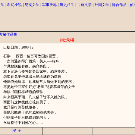
文学
|
科幻小说
|
纪实文学
|
军事天地
|
历史相关
|
古典文学
|
外国文学
|
港台作品
|
侦
方敏作品集
绿珠楼
出版日期：2000-12
石崇──西晋一位富可敌国的巨贾，
一次偶遇识得广西第一美人──绿珠，
乍见她脱俗容颜、窈窕身段，
就下定决心要将她娶回家中、恣意怜爱，
怎知她竟要他拿出三斛珍珠作为媒聘；
他就依她所愿、达成这常人所做不到的要求，
再把她带回家中好好“教训”这爱慕虚荣的女子……
琴棋书画样样精通的绿珠，
向来眼高于顶、凡夫俗子皆不入她的眼，
而面前这撩拨她心弦的男子，
竟只是打算娶她做妾，
而她只能迫于他的威胁随他离去，
但这辈子他只能得到她的人，
永远都得不到她的心……
楔 子